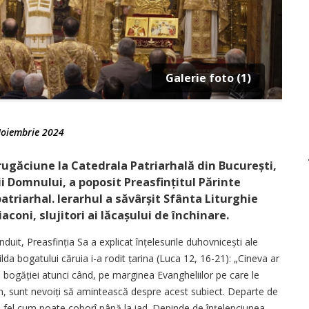
Galerie foto (1)
oiembrie 2024
 rugăciune la Catedrala Patriarhală din București,
i Domnului, a poposit Preasfințitul Părinte
triarhal. Ierarhul a săvârșit Sfânta Liturghie
aconi, slujitori ai lăcașului de închinare.
duit, Preasfinția Sa a explicat înțelesurile duhovnicești ale
lda bogatului căruia i-a rodit țarina (Luca 12, 16-21): „Cineva ar
bogăției atunci când, pe marginea Evangheliilor pe care le
an, sunt nevoiți să amintească despre acest subiect. Departe de
 la fel cum poate coborî până la iad. Depinde de înțelepciunea