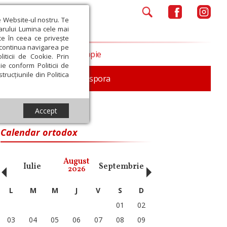
e Website-ul nostru. Te
iarului Lumina cele mai
ce în ceea ce privește
a continua navigarea pe
Opinii
Filantropie
iticii de Cookie. Prin
ie conform Politicii de
trucțiunile din Politica
In memoriam
Diaspora
Accept
Calendar ortodox
‹
›
August
Iulie
Septembrie
Octombrie
Noiembri
2026
L
M
M
J
V
S
D
01
02
03
04
05
06
07
08
09