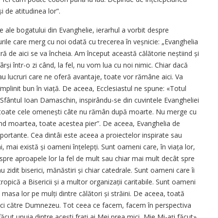
 de atitudinea lor”.
te ale bogatului din Evanghelie, ierarhul a vorbit despre
urile care merg cu noi odată cu trecerea în veșnicie: „Evanghelia
tră de aici se va încheia. Am început această călătorie neștiind și
rși într-o zi când, la fel, nu vom lua cu noi nimic. Chiar dacă
u lucruri care ne oferă avantaje, toate vor rămâne aici. Va
plinit bun în viață. De aceea, Ecclesiastul ne spune: «Totul
 Sfântul Ioan Damaschin, inspirându-se din cuvintele Evangheliei
unt toate cele omenești câte nu rămân după moarte. Nu merge cu
ind moartea, toate acestea pier”. De aceea, Evanghelia de
ortante. Cea dintâi este aceea a proiectelor inspirate sau
, mai există și oameni înțelepți. Sunt oameni care, în viața lor,
 spre aproapele lor la fel de mult sau chiar mai mult decât spre
u zidit biserici, mănăstiri și chiar catedrale. Sunt oameni care îi
tropică a Bisericii și a multor organizații caritabile. Sunt oameni
a masa lor pe mulți dintre călători și străini. De aceea, toată
 ci către Dumnezeu. Tot ceea ce facem, facem în perspectiva
 făcut unuia dintre acești frați ai Mei prea mici, Mie Mi-ați făcut»