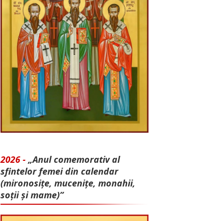
2026 -
„Anul comemorativ al
sfintelor femei din calendar
(mironosițe, mu­cenițe, monahii,
soții și mame)”