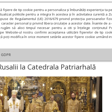
ză fişiere de tip cookie pentru a personaliza și îmbunătăți experiența ta p
alizat politicile pentru a integra în acestea și în activitatea curentă a Z
opuse de Regulamentul (UE) 2016/679 privind protecția persoanelor fizi
 caracter personal și privind libera circulație a acestor date. Înainte de 
eologie și spiritualitate
Educaţie și Cultură
Societate
rugăm să aloci timpul necesar pentru a citi și înțelege conținutul Pol
pe Website-ul nostru confirmi acceptarea utilizării fişierelor de tip cook
că poți modifica în orice moment setările acestor fişiere cookie urmând ins
An omagial
Comunicate de presă
Documentar
GDPR
minica a 26-a după Rusalii la Catedrala Patriarhală
salii la Catedrala Patriarhală
ie
Februarie
Martie
Aprilie
Mai
Iunie