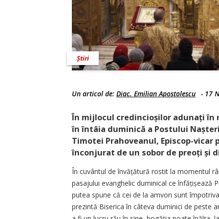
Știri
Un articol de:
Diac. Emilian Apostolescu
-
17 N
În mijlocul credincioșilor adunați în
în întâia duminică a Postului Nașteri
Timotei Prahoveanul, Episcop-vicar pa
înconjurat de un sobor de preoți și di
În cuvântul de învățătură rostit la momentul rân
pasajului evanghelic duminical ce înfățișează Pi
putea spune că cei de la amvon sunt împotriva 
prezintă Biserica în câteva duminici de peste 
a fi un lucru rău în sine, bogăția poate înălța,