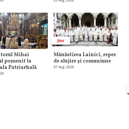
026
03 Aug, 2026
Știri
torul Mihai
Mănăstirea Lainici, reper
ul pomenit la
de slujire şi comuniune
ala Patriarhală
07 Aug, 2026
026