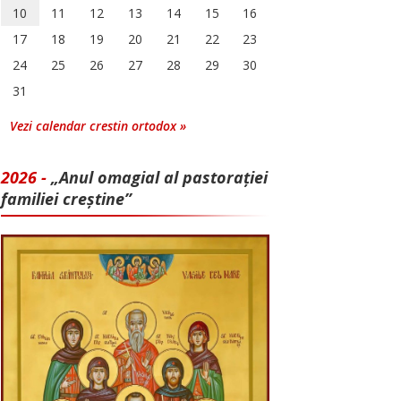
10
11
12
13
14
15
16
17
18
19
20
21
22
23
24
25
26
27
28
29
30
31
Vezi calendar crestin ortodox »
2026 -
„Anul omagial al pastorației
familiei creștine”