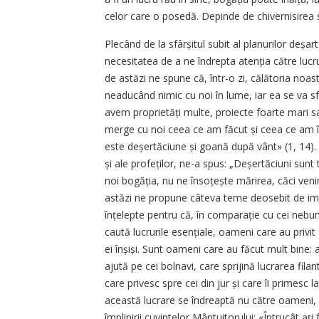
celor care o posedă. Depinde de chivernisirea și
Plecând de la sfârșitul subit al planurilor deșar
necesitatea de a ne îndrepta atenția către lucr
de astăzi ne spune că, într-o zi, călătoria noas
neaducând nimic cu noi în lume, iar ea se va sfâ
avem proprietăți multe, proiecte foarte mari sa
merge cu noi ceea ce am făcut și ceea ce am îm
este deșertăciune și goană după vânt» (1, 14).
și ale profeților, ne-a spus: „Deșertăciuni s
noi bogăția, nu ne însoțește mărirea, căci ven
astăzi ne propune câteva teme deosebit de imp
înțelepte pentru că, în comparație cu cei nebuni
caută lucrurile esențiale, oameni care au privit
ei înșiși. Sunt oameni care au făcut mult bine: a
ajută pe cei bolnavi, care sprijină lucrarea filan
care privesc spre cei din jur și care îi primesc l
această lucrare se îndreaptă nu către oameni,
împlinirii cuvintelor Mântuitorului: «Întrucât ați