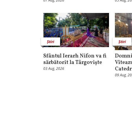
07 Aug, 2026
05 Aug, 2
Știri
Știri
Sfântul Ierarh Nifon va fi
Domni
sărbătorit la Târgoviște
Viteaz
Catedr
03 Aug, 2026
09 Aug, 2