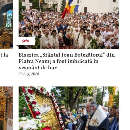
Știri
t la
Biserica „Sfântul Ioan Botezătorul” din
Piatra Neamț a fost îmbrăcată în
veșmânt de har
09 Aug, 2026