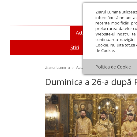
Ziarul Lumina utilizea
informăm că ne-am actu
recente modificări pr
prelucrarea datelor cu
Actualitate religioasă
T
Website-ul nostru te 
continuarea navigării 
Cookie. Nu uita totuși 
Știri
Mesaje și cuvântări
de Cookie.
Politica de Cookie
Ziarul Lumina
›
Actualitate religioasă
›
Știri
›
Du
Duminica a 26-a după Ru
st
Septembrie
Octombrie
Noiembrie
Decembrie
Ianuar