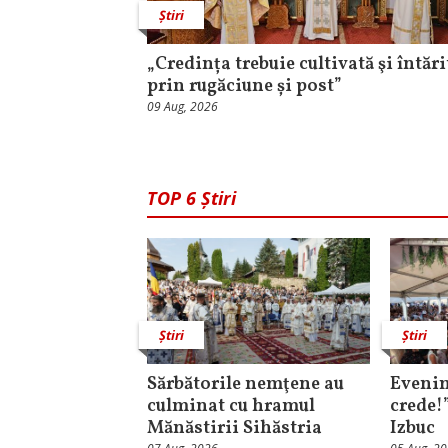
Știri
„Credința trebuie cultivată şi întări
prin rugăciune și post”
09 Aug, 2026
TOP 6 Știri
Știri
Știri
Sărbătorile nemţene au
Evenim
culminat cu hramul
crede!
Mănăstirii Sihăstria
Izbuc