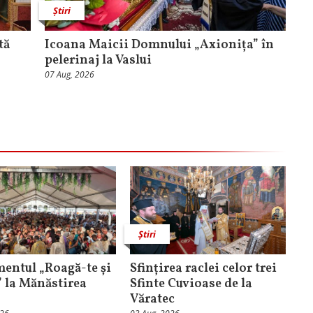
Știri
tă
Icoana Maicii Domnului „Axionița” în
pelerinaj la Vaslui
07 Aug, 2026
Știri
entul „Roagă-te și
Sfințirea raclei celor trei
” la Mănăstirea
Sfinte Cuvioase de la
Văratec