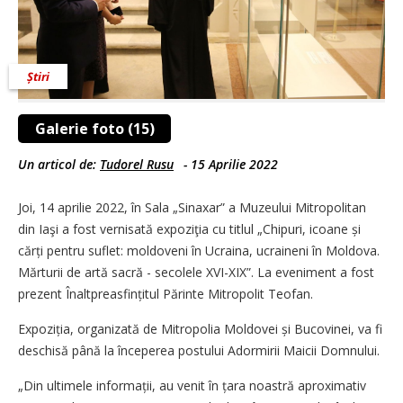
Știri
Galerie foto (15)
Un articol de:
Tudorel Rusu
-
15 Aprilie 2022
Joi, 14 aprilie 2022, în Sala „Sinaxar” a Muzeului Mitropolitan
din Iaşi a fost vernisată expoziţia cu titlul „Chipuri, icoane și
cărți pentru suflet: moldoveni în Ucraina, ucraineni în Moldova.
Mărturii de artă sacră - secolele XVI-XIX”. La eveniment a fost
prezent Înaltprea­sfin­țitul Părinte Mitropolit Teofan.
Expoziția, organizată de Mitropolia Moldovei și Bucovinei, va fi
deschisă până la începerea postului Adormirii Maicii Domnului.
„Din ultimele informații, au venit în țara noastră aproximativ