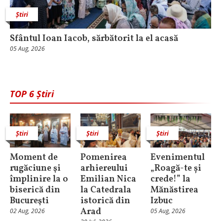
Știri
Sfântul Ioan Iacob, sărbătorit la el acasă
05 Aug, 2026
TOP 6 Știri
Știri
Știri
Știri
Moment de
Pomenirea
Evenimentul
rugăciune şi
arhiereului
„Roagă-te și
împlinire la o
Emilian Nica
crede!” la
biserică din
la Catedrala
Mănăstirea
Bucureşti
istorică din
Izbuc
Arad
02 Aug, 2026
05 Aug, 2026