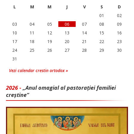
L
M
M
J
V
S
D
01
02
03
04
05
06
07
08
09
10
11
12
13
14
15
16
17
18
19
20
21
22
23
24
25
26
27
28
29
30
31
Vezi calendar crestin ortodox »
2026 -
„Anul omagial al pastorației familiei
creștine”