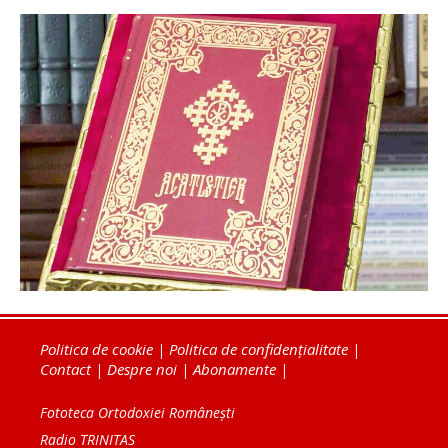
Politica de cookie
|
Politica de confidențialitate
|
Contact
|
Despre noi
|
Abonamente
|
Fototeca Ortodoxiei Românești
Radio TRINITAS