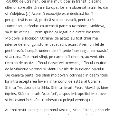
750.000 de ucraineni, cei mai mulți doar în tranzit, plecând
ulterior spre alte țări ale Europei. Le-am observat lacrimile, dar
și nădejdea. [...] Această expoziție este dedicată lor, în
perspectivă istorică, politică și bisericească, pentru că
Dumnezeu a rânduit ca această parte a României, Moldova,
să le fie vecină. Putem spune că legăturile dintre locuitorii
Moldovei și locuitorii Ucrainei de astăzi au fost chiar mai
intense de-a lungul istoriei decât sunt acum. Avem un fel de
perihoreză, întrepătrundere de sfințenie între regiunea noastră
și Ucraina. Trei mari sfinți, pe care noi îi cinstim, au venit din
Ucraina de astăzi: Sfântul Paisie Velicicovschi, Sfântul Onufrie
de la Sihăstria Voronei și Sfântul Vasile de la Poiana Mărului.
De cealaltă parte, trei sfinți moldoveni odihnesc în osemintele
lor întru așteptarea Învierii în teritoriul de astăzi al Ucrainei:
Sfânta Teodora de la Sihla, Sfântul Ierarh Petru Movilă și, bine­
în­țeles, Sfântul Ierarh Dosoftei”, a spus Mitropolitul Moldovei
și Bucovinei în cuvântul adresat cu prilejul vernisajului.
Au mai rostit alocuțiuni primarul Iașiului, Mihai Chirica, părintele