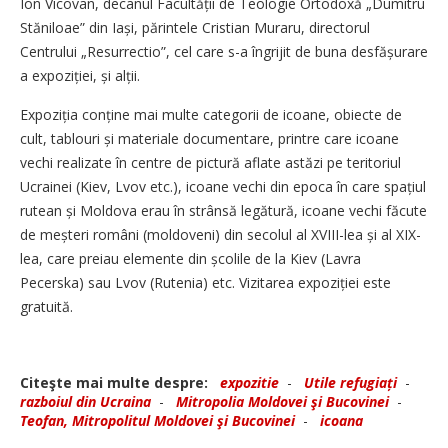
Ion Vicovan, decanul Facultății de Teologie Ortodoxă „Dumitru
Stăniloae” din Iași, părintele Cristian Muraru, directorul
Centrului „Resurrectio”, cel care s-a îngrijit de buna desfășurare
a expoziției, și alții.
Expoziția conține mai multe categorii de icoane, obiecte de
cult, tablouri și materiale documentare, printre care icoane
vechi realizate în centre de pictură aflate astăzi pe teritoriul
Ucrainei (Kiev, Lvov etc.), icoane vechi din epoca în care spațiul
rutean și Moldova erau în strânsă legătură, icoane vechi făcute
de meșteri români (moldoveni) din secolul al XVIII-lea și al XIX-
lea, care preiau elemente din școlile de la Kiev (Lavra
Pecerska) sau Lvov (Rutenia) etc. Vizitarea expoziției este
gratuită.
Citeşte mai multe despre:
expozitie
-
Utile refugiați
-
razboiul din Ucraina
-
Mitropolia Moldovei şi Bucovinei
-
Teofan, Mitropolitul Moldovei şi Bucovinei
-
icoana