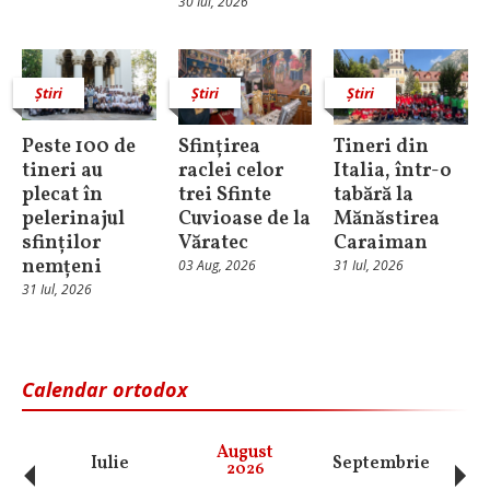
30 Iul, 2026
Știri
Știri
Știri
Peste 100 de
Sfințirea
Tineri din
tineri au
raclei celor
Italia, într-o
plecat în
trei Sfinte
tabără la
pelerinajul
Cuvioase de la
Mănăstirea
sfinților
Văratec
Caraiman
nemțeni
03 Aug, 2026
31 Iul, 2026
31 Iul, 2026
Calendar ortodox
‹
›
August
Iulie
Septembrie
O
2026