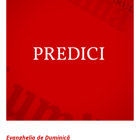
Evanghelia de Duminică