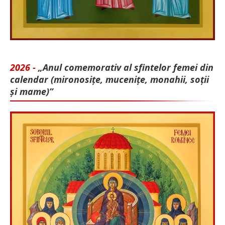
2026 -
„Anul comemorativ al sfintelor femei din
calendar (mironosițe, mu­cenițe, monahii, soții
și mame)”