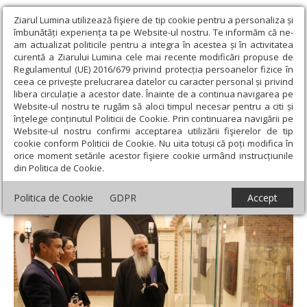
Ziarul Lumina utilizează fişiere de tip cookie pentru a personaliza și
îmbunătăți experiența ta pe Website-ul nostru. Te informăm că ne-
am actualizat politicile pentru a integra în acestea și în activitatea
curentă a Ziarului Lumina cele mai recente modificări propuse de
Regulamentul (UE) 2016/679 privind protecția persoanelor fizice în
ceea ce privește prelucrarea datelor cu caracter personal și privind
libera circulație a acestor date. Înainte de a continua navigarea pe
Website-ul nostru te rugăm să aloci timpul necesar pentru a citi și
Ziarul Lumina
›
Actualitate religioasă
›
Știri
›
Expoziție dedicată
înțelege conținutul Politicii de Cookie. Prin continuarea navigării pe
ucrainenilor la Muzeul mitropolitan din Iași
Website-ul nostru confirmi acceptarea utilizării fişierelor de tip
cookie conform Politicii de Cookie. Nu uita totuși că poți modifica în
Expoziție dedicată ucrainenilor la Muzeul
orice moment setările acestor fişiere cookie urmând instrucțiunile
din Politica de Cookie.
mitropolitan din Iași
Politica de Cookie
GDPR
Accept