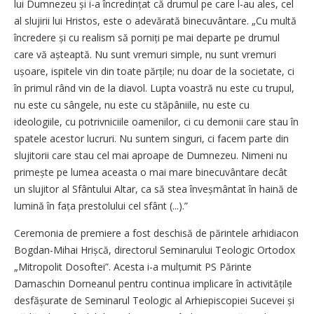
lui Dumnezeu și i-a încredințat că drumul pe care l-au ales, cel
al slujirii lui Hristos, este o adevărată binecuvântare. „Cu multă
încredere și cu realism să porniți pe mai departe pe drumul
care vă așteaptă. Nu sunt vremuri simple, nu sunt vremuri
ușoare, ispitele vin din toate părțile; nu doar de la societate, ci
în primul rând vin de la diavol. Lupta voastră nu este cu trupul,
nu este cu sângele, nu este cu stăpâniile, nu este cu
ideologiile, cu potrivniciile oamenilor, ci cu demonii care stau în
spatele acestor lucruri. Nu suntem singuri, ci facem parte din
slujitorii care stau cel mai aproape de Dumnezeu. Nimeni nu
primește pe lumea aceasta o mai mare binecuvântare decât
un slujitor al Sfântului Altar, ca să stea înveșmântat în haină de
lumină în fața prestolului cel sfânt (...).”
Ceremonia de premiere a fost deschisă de părintele arhidiacon
Bogdan-Mihai Hrișcă, directorul Seminarului Teologic Ortodox
„Mitropolit Dosoftei”. Acesta i-a mulțumit PS Părinte
Damaschin Dorneanul pentru continua implicare în activitățile
desfășurate de Seminarul Teologic al Arhiepiscopiei Sucevei și