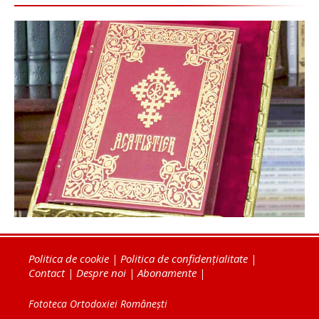
Politica de cookie
|
Politica de confidențialitate
|
Contact
|
Despre noi
|
Abonamente
|
Fototeca Ortodoxiei Românești