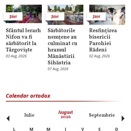
Știri
Știri
Știri
Sfântul Ierarh
Sărbătorile
Resfințirea
Nifon va fi
nemţene au
bisericii
sărbătorit la
culminat cu
Parohiei
Târgoviște
hramul
Rădeni
Mănăstirii
03 Aug, 2026
02 Aug, 2026
Sihăstria
07 Aug, 2026
Calendar ortodox
‹
›
August
Iulie
Septembrie
O
2026
L
M
M
J
V
S
D