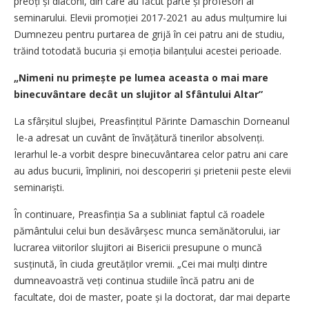
preoți și diaconi, din care au făcut parte și profesori ai
seminarului. Elevii promoției 2017-2021 au adus mulțumire lui
Dumnezeu pentru purtarea de grijă în cei patru ani de studiu,
trăind totodată bucuria și emoția bilanțului acestei perioade.
„Nimeni nu primește pe lumea aceasta o mai mare
binecuvântare decât un slujitor al Sfântului Altar”
La sfârșitul slujbei, Preasfințitul Părinte Damaschin Dorneanul
le-a adresat un cuvânt de învățătură tinerilor absolvenți.
Ierarhul le-a vorbit despre binecuvântarea celor patru ani care
au adus bucurii, împliniri, noi descoperiri și prietenii peste elevii
seminariști.
În continuare, Preasfinția Sa a subliniat faptul că roadele
pământului celui bun desăvârșesc munca semănătorului, iar
lucrarea viitorilor slujitori ai Bisericii presupune o muncă
susținută, în ciuda greutăților vremii. „Cei mai mulți dintre
dumneavoastră veți continua studiile încă patru ani de
facultate, doi de master, poate și la doctorat, dar mai departe