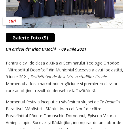
Știri
Galerie foto (9)
Un articol de:
Irina Ursachi
-
09 Iunie 2021
Pentru elevii de clasa a XII-a ai Seminarului Teologic Ortodox
„Mitropolitul Dosoftei” din Municipiul Suceava a avut loc astăzi,
9 iunie 2021,
Festivitatea de Absolvire a studiilor liceale
.
Momentul a fost marcat prin rugăciune și premierea elevilor
care au obținut rezultate deosebite la învățătură.
Momentul festiv a început cu săvârșirea slujbei de
Te Deum
în
Paraclisul Mănăstirii „Sfântul Ioan cel Nou” de către
Preasfințitul Părinte Damaschin Dorneanul, Episcop-Vicar al
Arhiepiscopiei Sucevei și Rădăuților, înconjurat de un sobor de