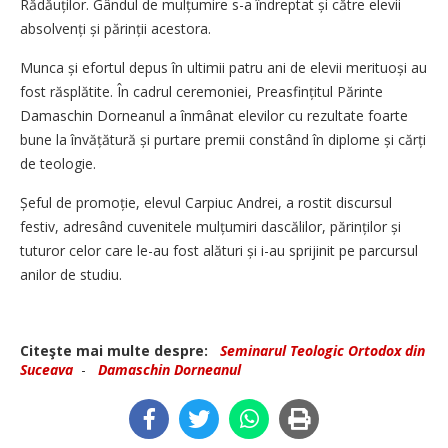
Rădăuților. Gândul de mulțumire s-a îndreptat și către elevii
absolvenți și părinții acestora.
Munca și efortul depus în ultimii patru ani de elevii merituoși au
fost răsplătite. În cadrul ceremoniei, Preasfințitul Părinte
Damaschin Dorneanul a înmânat elevilor cu rezultate foarte
bune la învățătură și purtare premii constând în diplome și cărți
de teologie.
Șeful de promoție, elevul Carpiuc Andrei, a rostit discursul
festiv, adresând cuvenitele mulțumiri dascălilor, părinților și
tuturor celor care le-au fost alături și i-au sprijinit pe parcursul
anilor de studiu.
Citeşte mai multe despre:
Seminarul Teologic Ortodox din
Suceava
-
Damaschin Dorneanul