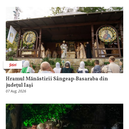
Știri
Hramul Mănăstirii Sângeap‑Basaraba din
judeţul Iaşi
07 Aug, 2026