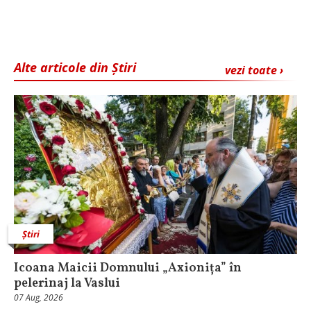
Alte articole din Știri
vezi toate ›
Știri
Icoana Maicii Domnului „Axionița” în
pelerinaj la Vaslui
07 Aug, 2026