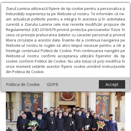
Ziarul Lumina utilizează fişiere de tip cookie pentru a personaliza și
îmbunătăți experiența ta pe Website-ul nostru. Te informăm că ne-
am actualizat politicile pentru a integra în acestea și în activitatea
curentă a Ziarului Lumina cele mai recente modificări propuse de
Regulamentul (UE) 2016/679 privind protecția persoanelor fizice în
ceea ce privește prelucrarea datelor cu caracter personal și privind
libera circulație a acestor date. Înainte de a continua navigarea pe
Website-ul nostru te rugăm să aloci timpul necesar pentru a citi și
Ziarul Lumina
›
Actualitate religioasă
›
Știri
›
Festivitatea de
înțelege conținutul Politicii de Cookie. Prin continuarea navigării pe
absolvire a elevilor Seminarului Teologic din Suceava
Website-ul nostru confirmi acceptarea utilizării fişierelor de tip
cookie conform Politicii de Cookie. Nu uita totuși că poți modifica în
Festivitatea de absolvire a elevilor
orice moment setările acestor fişiere cookie urmând instrucțiunile
din Politica de Cookie.
Seminarului Teologic din Suceava
Politica de Cookie
GDPR
Accept