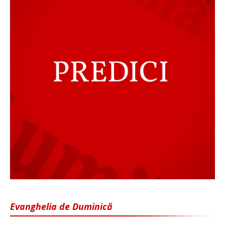
Evanghelia de Duminică