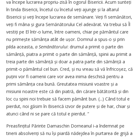
va începe lucrarea propriu-zisă în ogorul Bisericii. Acum sunteți
în tinda Bisericii, încetul cu încetul veți ajunge și la altarul
Bisericii și veți începe lucrarea de semănare. Veți fi semănători,
veți fi mâna și gura Semănătorului Cel adevărat. Va trebui să Îl
vestiți pe El într-o lume, între oameni, chiar pe pământul care
nu primește sămânța atât de ușor. Domnul a spus-o și prin
pilda aceasta,
a Semănătorului
: drumul a primit o parte din
sămânță, piatra a primit o parte din sămânță, spinii au primit a
treia parte din sămânță și doar a patra parte din sămânță a
primit-o pământul cel bun. Cred, și nu vreau să vă înfricoșez, că
puțini vor fi oamenii care vor avea inima deschisă pentru a
primi sămânța cea bună. Greutatea misiunii voastre și a
misiunii noastre este că din piatră, din cărare bătătorită și din
loc cu spini noi trebuie să facem pământ bun. (...) Când totul e
pierdut, noi găsim în Biserică izvor de putere și de har, chiar și
atunci când ni se pare că totul e pierdut. ”
Preasfințitul Părinte Damaschin Dorneanul i-a îndemnat pe
tinerii absolvenți să nu își piardă nădejdea în purtarea de grijă a