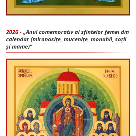
2026 -
„Anul comemorativ al sfintelor femei din
calendar (mironosițe, mu­cenițe, monahii, soții
și mame)”