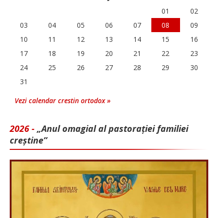
01
02
03
04
05
06
07
08
09
10
11
12
13
14
15
16
17
18
19
20
21
22
23
24
25
26
27
28
29
30
31
Vezi calendar crestin ortodox »
2026 -
„Anul omagial al pastorației familiei
creștine”