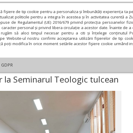
ză fişiere de tip cookie pentru a personaliza și îmbunătăți experiența ta p
alizat politicile pentru a integra în acestea și în activitatea curentă a Z
opuse de Regulamentul (UE) 2016/679 privind protecția persoanelor fizi
 caracter personal și privind libera circulație a acestor date. Înainte de 
eologie și spiritualitate
Educaţie și Cultură
Societate
rugăm să aloci timpul necesar pentru a citi și înțelege conținutul Pol
pe Website-ul nostru confirmi acceptarea utilizării fişierelor de tip cook
că poți modifica în orice moment setările acestor fişiere cookie urmând ins
An omagial
Comunicate de presă
Documentar
GDPR
cheierea anului școlar la Seminarul Teologic tulcean
r la Seminarul Teologic tulcean
ie
Februarie
Martie
Aprilie
Mai
Iunie