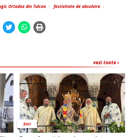
ogic Ortodox din Tulcea
-
festivitate de absolvire
-
vezi toate ›
Știri