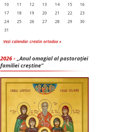
10
11
12
13
14
15
16
17
18
19
20
21
22
23
24
25
26
27
28
29
30
31
Vezi calendar crestin ortodox »
2026 -
„Anul omagial al pastorației
familiei creștine”