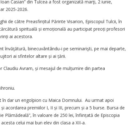
Ioan Casian” din Tulcea a fost organizată marţi, 2 iunie,
olar 2025-2026.
hii de către Preasfințitul Părinte Visarion, Episcopul Tulcii, în
rcătură spirituală și emoțională au participat preoți profesori
ărinți ai acestora.
nt învăţătură, binecuvântându-i pe seminarişti, pe mai departe,
tori ai sfintelor altare și ai țării.
dor Claudiu Avram, și mesajul de mulțumire din partea
lihroniu.
imit în dar un engolpion cu Maica Domnului. Au urmat apoi
 și acordarea premiilor I, II și III, precum și a 5 burse. Bursa de
ie Plămădeală”, în valoare de 250 lei, înființată de Episcopia
 acesta celui mai bun elev din clasa a XII-a.