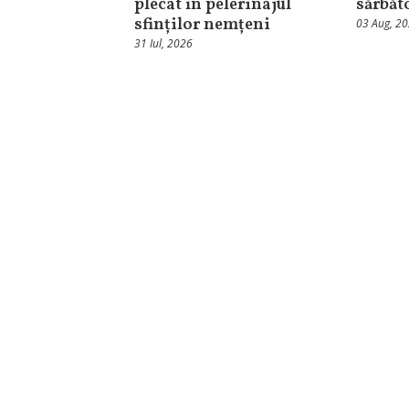
plecat în pelerinajul
sărbăt
sfinților nemțeni
03 Aug, 2
31 Iul, 2026