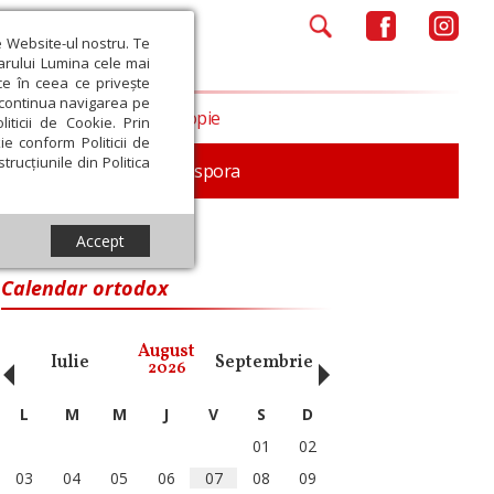
e Website-ul nostru. Te
iarului Lumina cele mai
ce în ceea ce privește
a continua navigarea pe
Opinii
Filantropie
iticii de Cookie. Prin
ie conform Politicii de
trucțiunile din Politica
In memoriam
Diaspora
Accept
Calendar ortodox
‹
›
August
Iulie
Septembrie
Octombrie
Noiembri
2026
L
M
M
J
V
S
D
01
02
03
04
05
06
07
08
09