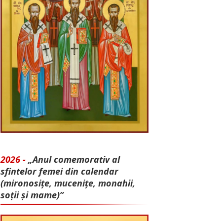
2026 -
„Anul comemorativ al
sfintelor femei din calendar
(mironosițe, mu­cenițe, monahii,
soții și mame)”