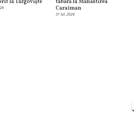
orit la Târgoviște
tabără la Mănăstirea
Caraiman
026
31 Iul, 2026