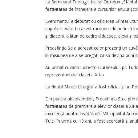
La Seminarul Teologic Liceal Ortodox „Sfântul 
festivitatea de încheiere a cursurilor anului șc
Evenimentul a debutat cu oficierea Sfintei Liturg
capela liceului. La acest moment de adâncă încă
și diaconi, alături de cadre didactice, elevii și p
Preasfinția Sa a adresat celor prezenți un cuvâ
în misiunea de a se pregăti ca să devină buni sluji
Au urmat cuvântul directorului liceului, pr. Tu
reprezentantului clasei a XII-a.
La finalul Sfintei Liturghii a fost oficiat și un Po
Din partea absolvenților, Prea­sfinția Sa a pr
festivitatea de premiere a elevilor clasei a XII-a
excelență pentru învăță­tură `Mitropolitul Anton
Tulcii în urmă cu 13 ani, a fost acordată și anul