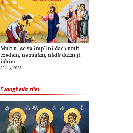
Mult ni se va împlini dacă mult
credem, ne rugăm, nădăjduim și
iubim
09 Aug, 2026
Evanghelia zilei