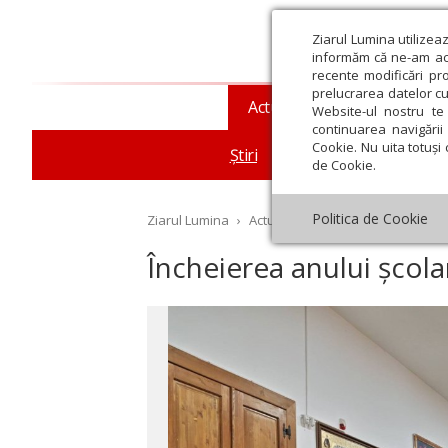
Ziarul Lumina utilizea
informăm că ne-am actu
recente modificări pr
prelucrarea datelor cu
Actualitate religioasă
T
Website-ul nostru te 
continuarea navigării 
Cookie. Nu uita totuși 
Știri
Mesaje și cuvântări
de Cookie.
Politica de Cookie
Ziarul Lumina
›
Actualitate religioasă
›
Știri
›
În
Încheierea anului școla
st
Septembrie
Octombrie
Noiembrie
Decembrie
Ianuar