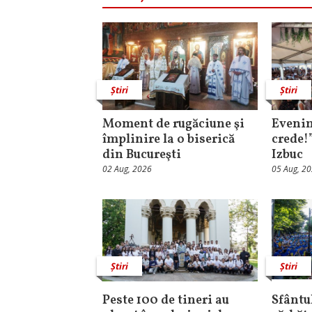
Știri
Știri
Moment de rugăciune şi
Evenim
împlinire la o biserică
crede!
din Bucureşti
Izbuc
02 Aug, 2026
05 Aug, 2
Știri
Știri
Peste 100 de tineri au
Sfântul