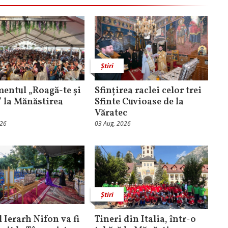
Știri
entul „Roagă-te și
Sfințirea raclei celor trei
” la Mănăstirea
Sfinte Cuvioase de la
Văratec
026
03 Aug, 2026
Știri
 Ierarh Nifon va fi
Tineri din Italia, într-o