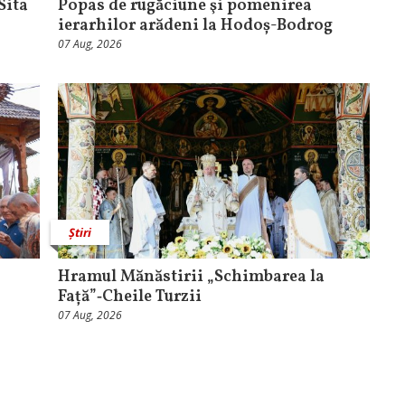
Sita
Popas de rugăciune şi pomenirea
ierarhilor arădeni la Hodoș-Bodrog
07 Aug, 2026
Știri
Hramul Mănăstirii „Schimbarea la
Față”‑Cheile Turzii
07 Aug, 2026