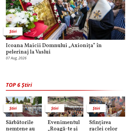
Știri
Icoana Maicii Domnului „Axionița” în
pelerinaj la Vaslui
07 Aug, 2026
TOP 6 Știri
Știri
Știri
Știri
Sărbătorile
Evenimentul
Sfințirea
nemţene au
„Roagă-te și
raclei celor