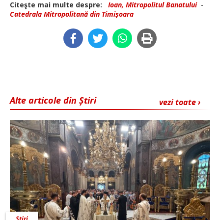
Citeşte mai multe despre:
Ioan, Mitropolitul Banatului
-
Catedrala Mitropolitană din Timișoara
Alte articole din Știri
vezi toate ›
Știri