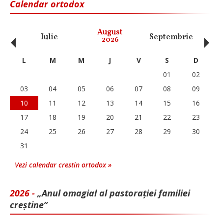
Calendar ortodox
‹
›
August
Iulie
Septembrie
O
2026
L
M
M
J
V
S
D
01
02
03
04
05
06
07
08
09
10
11
12
13
14
15
16
17
18
19
20
21
22
23
24
25
26
27
28
29
30
31
Vezi calendar crestin ortodox »
2026 -
„Anul omagial al pastorației familiei
creștine”