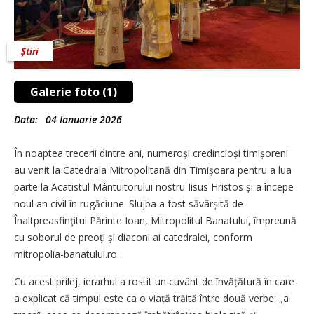
Știri
Galerie foto (1)
Data:
04 Ianuarie 2026
În noaptea trecerii dintre ani, numeroși credincioși timișoreni
au venit la Catedrala Mitropolitană din Timișoara pentru a lua
parte la Acatistul Mântuitorului nostru Iisus Hristos și a începe
noul an civil în rugăciune. Slujba a fost săvârșită de
Înaltpreasfinţitul Părinte Ioan, Mitropolitul Banatului, împreună
cu soborul de preoți și diaconi ai catedralei, conform
mitropolia-banatului.ro.
Cu acest prilej, ierarhul a rostit un cuvânt de învățătură în care
a explicat că timpul este ca o viață trăită între două verbe: „a