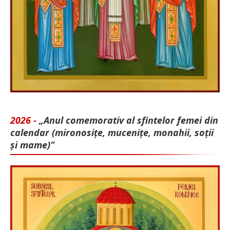
2026 -
„Anul comemorativ al sfintelor femei din
calendar (mironosițe, mu­cenițe, monahii, soții
și mame)”