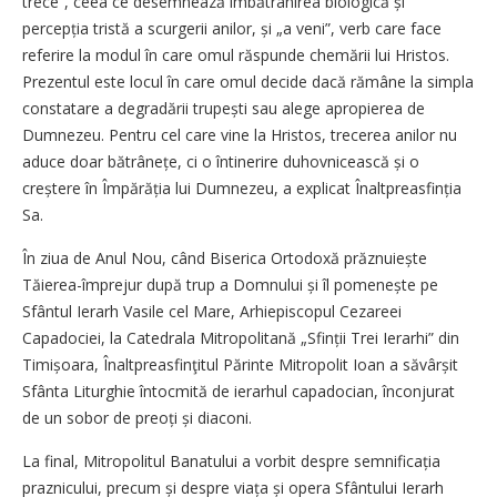
trece”, ceea ce desemnează îmbătrânirea biologică și
percepția tristă a scurgerii anilor, și „a veni”, verb care face
referire la modul în care omul răspunde chemării lui Hristos.
Prezentul este locul în care omul decide dacă rămâne la simpla
constatare a degradării trupești sau alege apropierea de
Dumnezeu. Pentru cel care vine la Hristos, trecerea anilor nu
aduce doar bătrânețe, ci o întinerire duhovnicească și o
creștere în Împărăția lui Dumnezeu, a explicat Înaltpreasfinția
Sa.
În ziua de Anul Nou, când Biserica Ortodoxă prăznuiește
Tăierea-împrejur după trup a Domnului și îl pomenește pe
Sfântul Ierarh Vasile cel Mare, Arhiepiscopul Cezareei
Capadociei, la Catedrala Mitropolitană „Sfinții Trei Ierarhi” din
Timișoara, Înaltpreasfinţitul Părinte Mitropolit Ioan a săvârșit
Sfânta Liturghie întocmită de ierarhul capadocian, înconjurat
de un sobor de preoți și diaconi.
La final, Mitropolitul Banatului a vorbit despre semnificația
praznicului, precum și despre viața și opera Sfântului Ierarh