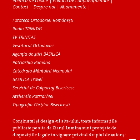
Politica de cookie
|
Politica de confidențialitate
|
Contact
|
Despre noi
|
Abonamente
|
Fototeca Ortodoxiei Românești
Radio TRINITAS
TV TRINITAS
Vestitorul Ortodoxiei
Agenţia de ştiri BASILICA
Patriarhia Română
Catedrala Mântuirii Neamului
BASILICA Travel
Serviciul de Colportaj Bisericesc
Atelierele Patriarhiei
Tipografia Cărţilor Bisericeşti
Conținutul și design-ul site-ului, toate informaţiile
publicate pe site de Ziarul Lumina sunt protejate de
dispoziţiile legale în vigoare privind dreptul de autor şi