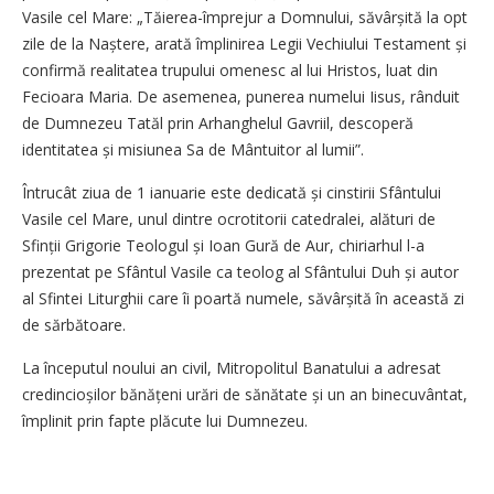
Vasile cel Mare: „Tăierea-împrejur a Domnului, săvârșită la opt
zile de la Naștere, arată împlinirea Legii Vechiului Testament și
confirmă realitatea trupului omenesc al lui Hristos, luat din
Fecioara Maria. De asemenea, punerea numelui Iisus, rânduit
de Dumnezeu Tatăl prin Arhanghelul Gavriil, descoperă
identitatea și misiunea Sa de Mântuitor al lumii”.
Întrucât ziua de 1 ianuarie este dedicată și cinstirii Sfântului
Vasile cel Mare, unul dintre ocrotitorii catedralei, alături de
Sfinții Grigorie Teologul și Ioan Gură de Aur, chiriarhul l-a
prezentat pe Sfântul Vasile ca teolog al Sfântului Duh și autor
al Sfintei Liturghii care îi poartă numele, săvârșită în această zi
de sărbătoare.
La începutul noului an civil, Mitropolitul Banatului a adresat
credincioșilor bănățeni urări de sănătate și un an binecuvântat,
împlinit prin fapte plăcute lui Dumnezeu.