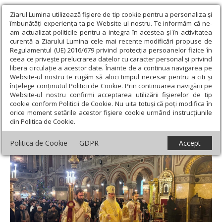
Ziarul Lumina utilizează fişiere de tip cookie pentru a personaliza și
îmbunătăți experiența ta pe Website-ul nostru. Te informăm că ne-
am actualizat politicile pentru a integra în acestea și în activitatea
curentă a Ziarului Lumina cele mai recente modificări propuse de
Regulamentul (UE) 2016/679 privind protecția persoanelor fizice în
ceea ce privește prelucrarea datelor cu caracter personal și privind
libera circulație a acestor date. Înainte de a continua navigarea pe
Website-ul nostru te rugăm să aloci timpul necesar pentru a citi și
Ziarul Lumina
›
Actualitate religioasă
›
Știri
›
Noaptea trecerii
înțelege conținutul Politicii de Cookie. Prin continuarea navigării pe
dintre ani la Timișoara
Website-ul nostru confirmi acceptarea utilizării fişierelor de tip
cookie conform Politicii de Cookie. Nu uita totuși că poți modifica în
Noaptea trecerii dintre ani la Timișoara
orice moment setările acestor fişiere cookie urmând instrucțiunile
din Politica de Cookie.
Politica de Cookie
GDPR
Accept