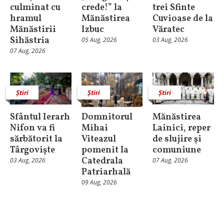
culminat cu
crede!” la
trei Sfinte
hramul
Mănăstirea
Cuvioase de la
Mănăstirii
Izbuc
Văratec
Sihăstria
05 Aug, 2026
03 Aug, 2026
07 Aug, 2026
Știri
Știri
Știri
Sfântul Ierarh
Domnitorul
Mănăstirea
Nifon va fi
Mihai
Lainici, reper
sărbătorit la
Viteazul
de slujire şi
Târgoviște
pomenit la
comuniune
Catedrala
03 Aug, 2026
07 Aug, 2026
Patriarhală
09 Aug, 2026