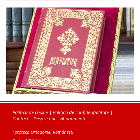
Politica de cookie
|
Politica de confidențialitate
|
Contact
|
Despre noi
|
Abonamente
|
Fototeca Ortodoxiei Românești