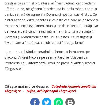
creștine ca semn al biruinței și al Învierii. Atunci când vedem
Sfânta Cruce, ne gândim întotdeauna la jertfa mântuitoare și
din iubire față de oameni a Domnului nostru Iisus Hristos. Cel
dintâi altar de jertfă, Sfânta Cruce este cea care ne descoperă
marele și unicul eveniment mântuitor din istoria umanității, iar
de fiecare dată când ne închinăm, ne mărturisim credința în
Domnul și Mântuitorul nostru Iisus Hristos, Cel răstignit și
înviat, care a îmbrățișat cu iubirea Lui întreaga lume”.
La momentul rânduit, ierarhul l-a hirotonit întru preot pe
diaconul Andrei Nicolae pe seama Parohiei Vlăsceni din
Protoieria Titu, informează Biroul de presă al Arhiepiscopiei
Târgoviștei.
Citeşte mai multe despre:
Catedrala Arhiepiscopală din
Târgoviște
-
Nifon, Arhiepiscopul Târgoviştei