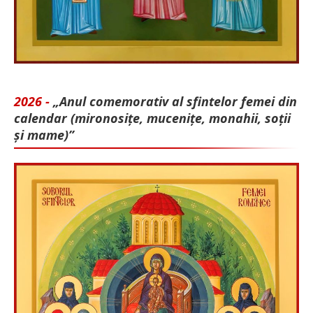
2026 -
„Anul comemorativ al sfintelor femei din
calendar (mironosițe, mu­cenițe, monahii, soții
și mame)”