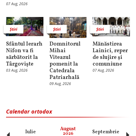
07 Aug, 2026
Știri
Știri
Știri
Sfântul Ierarh
Domnitorul
Mănăstirea
Nifon va fi
Mihai
Lainici, reper
sărbătorit la
Viteazul
de slujire şi
Târgoviște
pomenit la
comuniune
Catedrala
03 Aug, 2026
07 Aug, 2026
Patriarhală
09 Aug, 2026
Calendar ortodox
August
Iulie
Septembrie
O
2026