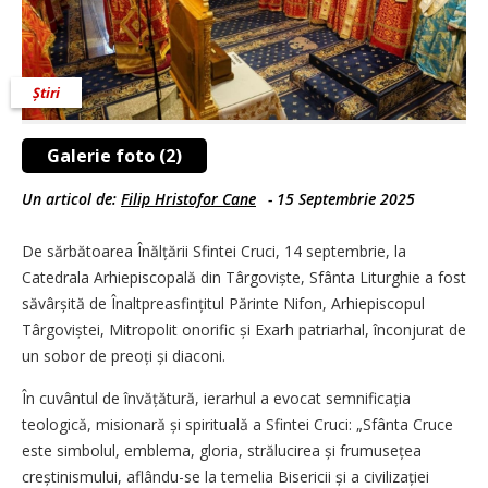
Știri
Galerie foto (2)
Un articol de:
Filip Hristofor Cane
-
15 Septembrie 2025
De sărbătoarea Înălțării Sfintei Cruci, 14 septembrie, la
Catedrala Arhiepiscopală din Târgoviște, Sfânta Liturghie a fost
săvârșită de Înaltpreasfințitul Părinte Nifon, Arhiepiscopul
Târgoviștei, Mitropolit onorific și Exarh patriarhal, înconjurat de
un sobor de preoți și diaconi.
În cuvântul de învățătură, ierarhul a evocat semnificația
teologică, misionară și spirituală a Sfintei Cruci: „Sfânta Cruce
este simbolul, emblema, gloria, strălucirea și frumusețea
creștinis­mului, aflându-se la temelia Bisericii și a civili­za­ției