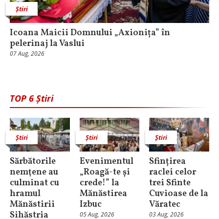
Știri
Icoana Maicii Domnului „Axionița” în
pelerinaj la Vaslui
07 Aug, 2026
TOP 6 Știri
Știri
Știri
Știri
Sărbătorile
Evenimentul
Sfințirea
nemţene au
„Roagă-te și
raclei celor
culminat cu
crede!” la
trei Sfinte
hramul
Mănăstirea
Cuvioase de la
Mănăstirii
Izbuc
Văratec
Sihăstria
05 Aug, 2026
03 Aug, 2026