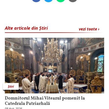
Alte articole din Știri
vezi toate ›
Știri
Domnitorul Mihai Viteazul pomenit la
Catedrala Patriarhală
09 Aug, 2026