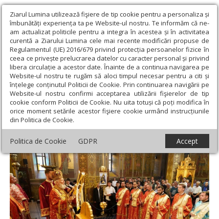
Ziarul Lumina utilizează fişiere de tip cookie pentru a personaliza și
îmbunătăți experiența ta pe Website-ul nostru. Te informăm că ne-
am actualizat politicile pentru a integra în acestea și în activitatea
curentă a Ziarului Lumina cele mai recente modificări propuse de
Regulamentul (UE) 2016/679 privind protecția persoanelor fizice în
ceea ce privește prelucrarea datelor cu caracter personal și privind
libera circulație a acestor date. Înainte de a continua navigarea pe
Website-ul nostru te rugăm să aloci timpul necesar pentru a citi și
Ziarul Lumina
›
Actualitate religioasă
›
Știri
›
Popas
înțelege conținutul Politicii de Cookie. Prin continuarea navigării pe
duhovnicesc la Catedrala din Târgoviște
Website-ul nostru confirmi acceptarea utilizării fişierelor de tip
cookie conform Politicii de Cookie. Nu uita totuși că poți modifica în
Popas duhovnicesc la Catedrala din
orice moment setările acestor fişiere cookie urmând instrucțiunile
din Politica de Cookie.
Târgoviște
Politica de Cookie
GDPR
Accept