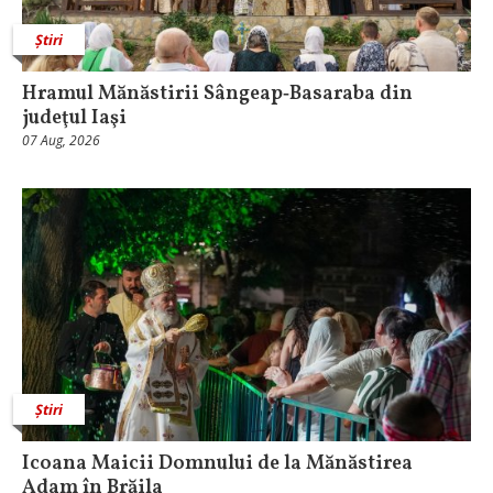
Știri
Hramul Mănăstirii Sângeap‑Basaraba din
judeţul Iaşi
07 Aug, 2026
Știri
Icoana Maicii Domnului de la Mănăstirea
Adam în Brăila