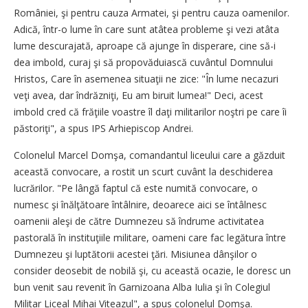
României, şi pentru cauza Armatei, şi pentru cauza oamenilor.
Adică, într-o lume în care sunt atâtea probleme şi vezi atâta
lume descurajată, aproape că ajunge în disperare, cine să-i
dea imbold, curaj şi să propovăduiască cuvântul Domnului
Hristos, Care în asemenea situaţii ne zice: "În lume necazuri
veţi avea, dar îndrăzniţi, Eu am biruit lumea!" Deci, acest
imbold cred că frăţiile voastre îl daţi militarilor noştri pe care îi
păstoriţi", a spus IPS Arhiepiscop Andrei.
Colonelul Marcel Domşa, comandantul liceului care a găzduit
această convocare, a rostit un scurt cuvânt la deschiderea
lucrărilor. "Pe lângă faptul că este numită convocare, o
numesc şi înălţătoare întâlnire, deoarece aici se întâlnesc
oamenii aleşi de către Dumnezeu să îndrume activitatea
pastorală în instituţiile militare, oameni care fac legătura între
Dumnezeu şi luptătorii acestei ţări. Misiunea dânşilor o
consider deosebit de nobilă şi, cu această ocazie, le doresc un
bun venit sau revenit în Garnizoana Alba Iulia şi în Colegiul
Militar Liceal Mihai Viteazul", a spus colonelul Domşa.