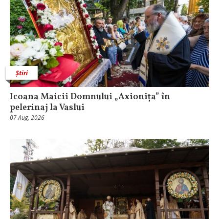
Știri
Icoana Maicii Domnului „Axionița” în
pelerinaj la Vaslui
07 Aug, 2026