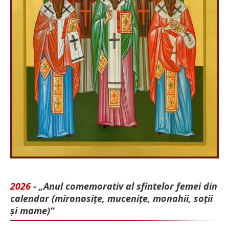
2026 -
„Anul comemorativ al sfintelor femei din
calendar (mironosițe, mu­cenițe, monahii, soții
și mame)”