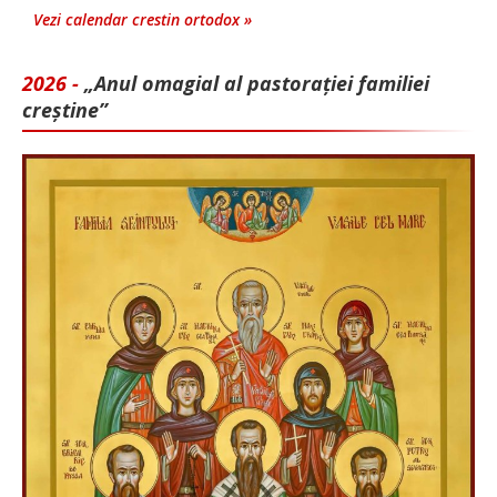
Vezi calendar crestin ortodox »
2026 -
„Anul omagial al pastorației familiei
creștine”