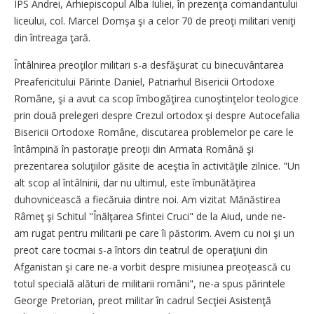
IPS Andrei, Arhiepiscopul Alba Iuliei, în prezenţa comandantului
liceului, col. Marcel Domşa şi a celor 70 de preoţi militari veniţi
din întreaga ţară.
Întâlnirea preoţilor militari s-a desfăşurat cu binecuvântarea
Preafericitului Părinte Daniel, Patriarhul Bisericii Ortodoxe
Române, şi a avut ca scop îmbogăţirea cunoştinţelor teologice
prin două prelegeri despre Crezul ortodox şi despre Autocefalia
Bisericii Ortodoxe Române, discutarea problemelor pe care le
întâmpină în pastoraţie preoţii din Armata Română şi
prezentarea soluţiilor găsite de aceştia în activităţile zilnice. "Un
alt scop al întâlnirii, dar nu ultimul, este îmbunătăţirea
duhovnicească a fiecăruia dintre noi. Am vizitat Mănăstirea
Râmeţ şi Schitul "Înălţarea Sfintei Cruci" de la Aiud, unde ne-
am rugat pentru militarii pe care îi păstorim. Avem cu noi şi un
preot care tocmai s-a întors din teatrul de operaţiuni din
Afganistan şi care ne-a vorbit despre misiunea preoţească cu
totul specială alături de militarii români", ne-a spus părintele
George Pretorian, preot militar în cadrul Secţiei Asistenţă