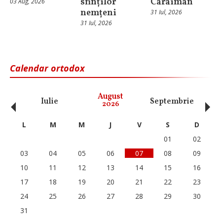
sfinților
Caraiman
03 Aug, 2026
nemțeni
31 Iul, 2026
31 Iul, 2026
Calendar ortodox
‹
›
August
Iulie
Septembrie
O
2026
L
M
M
J
V
S
D
01
02
03
04
05
06
07
08
09
10
11
12
13
14
15
16
17
18
19
20
21
22
23
24
25
26
27
28
29
30
31