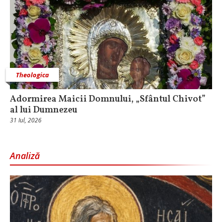
Theologica
Adormirea Maicii Domnului, „Sfântul Chivot”
al lui Dumnezeu
31 Iul, 2026
Analiză