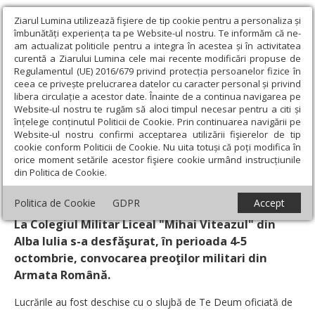
Ziarul Lumina utilizează fişiere de tip cookie pentru a personaliza și
îmbunătăți experiența ta pe Website-ul nostru. Te informăm că ne-
am actualizat politicile pentru a integra în acestea și în activitatea
curentă a Ziarului Lumina cele mai recente modificări propuse de
Regulamentul (UE) 2016/679 privind protecția persoanelor fizice în
ceea ce privește prelucrarea datelor cu caracter personal și privind
libera circulație a acestor date. Înainte de a continua navigarea pe
Website-ul nostru te rugăm să aloci timpul necesar pentru a citi și
Ziarul Lumina
›
Actualitate religioasă
›
Știri
›
Preoţii militari s-au
înțelege conținutul Politicii de Cookie. Prin continuarea navigării pe
întâlnit la Alba Iulia
Website-ul nostru confirmi acceptarea utilizării fişierelor de tip
cookie conform Politicii de Cookie. Nu uita totuși că poți modifica în
Preoţii militari s-au întâlnit la Alba Iulia
orice moment setările acestor fişiere cookie urmând instrucțiunile
din Politica de Cookie.
Un articol de:
Sabin Vodă
-
06 Octombrie 2010
Politica de Cookie
GDPR
Accept
La Colegiul Militar Liceal "Mihai Viteazul" din
Alba Iulia s-a desfăşurat, în perioada 4-5
octombrie, convocarea preoţilor militari din
Armata Română.
Lucrările au fost deschise cu o slujbă de Te Deum oficiată de