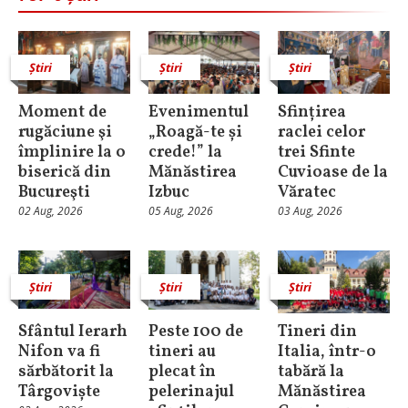
Știri
Știri
Știri
Moment de
Evenimentul
Sfințirea
rugăciune şi
„Roagă-te și
raclei celor
împlinire la o
crede!” la
trei Sfinte
biserică din
Mănăstirea
Cuvioase de la
Bucureşti
Izbuc
Văratec
02 Aug, 2026
05 Aug, 2026
03 Aug, 2026
Știri
Știri
Știri
Sfântul Ierarh
Peste 100 de
Tineri din
Nifon va fi
tineri au
Italia, într-o
sărbătorit la
plecat în
tabără la
Târgoviște
pelerinajul
Mănăstirea