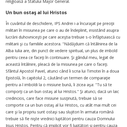
religioasă a Statului Major General.
Un bun ostaş al lui Hristos
În cuvântul de deschidere, IPS Andrei i-a încurajat pe preoţii
militari în misiunea pe care o au de îndeplinit, insistând asupra
lucrării duhovniceşti pe care aceştia trebuie s-o înfăptuiască cu
militarii şi cu familiile acestora. "Nădăjduim că întâlnirea de la
Alba Iulia are, din punct de vedere spiritual, un plus de imbold
pentru ceea ce faceţi în continuare. Şi gândul meu, legat de
această întâlnire, pleacă de la misiunea pe care o faceţi.
Sfântul Apostol Pavel, atunci când îi scria lui Timotei în a doua
Epistolă, în capitolul 2, căutând un termen de comparaţie
pentru a-l imboldi la o misiune bună, îi zicea aşa: "Tu să te
comporţi ca un bun ostaş al lui Hristos." Şi atunci, dacă un laic
credincios, care face misiune susţinută, trebuie să se
comporte ca un bun ostaş al lui Hristos, cu atât mai mult cei
care şi la propriu sunt ostaşi sau slujitori în armata română
trebuie să fie nişte vrednici luptători pentru cauza Domnului
Iisus Hristos. Pentru că implicit vor fi luptători şi pentru cauza