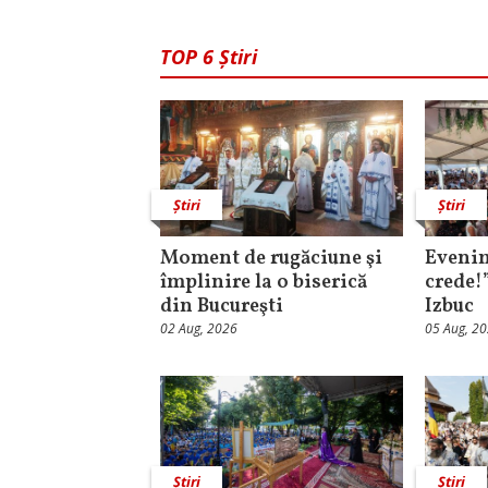
TOP 6 Știri
Știri
Știri
Moment de rugăciune şi
Evenim
împlinire la o biserică
crede!
din Bucureşti
Izbuc
02 Aug, 2026
05 Aug, 2
Știri
Știri