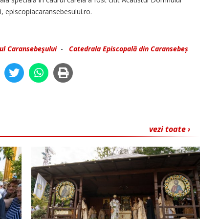
ei, episcopiacaransebesului.ro.
pul Caransebeşului
-
Catedrala Episcopală din Caransebeș
vezi toate ›