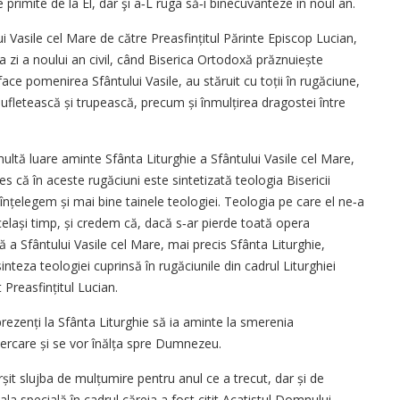
rimite de la El, dar şi a‑L ruga să‑i binecuvânteze în noul an.
lui Vasile cel Mare de către Preasfințitul Părinte Episcop Lucian,
ma zi a noului an civil, când Biserica Ortodoxă prăznuiește
ce pomenirea Sfântului Vasile, au stăruit cu toții în rugăciune,
sufletească și trupească, precum și înmulțirea dragostei între
ltă luare aminte Sfânta Liturghie a Sfântului Vasile cel Mare,
es că în aceste rugăciuni este sintetizată teologia Bisericii
 înțelegem și mai bine tainele teologiei. Teologia pe care el ne‑a
același timp, și credem că, dacă s‑ar pierde toată opera
a Sfântului Vasile cel Mare, mai precis Sfânta Liturghie,
inteza teologiei cuprinsă în rugăciunile din cadrul Liturghiei
 Preasfințitul Lucian.
prezenți la Sfânta Liturghie să ia aminte la smerenia
ncercare și se vor înălța spre Dumnezeu.
șit slujba de mulțumire pentru anul ce a trecut, dar și de
la specială în cadrul căreia a fost citit Acatistul Domnului