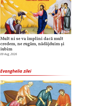
Mult ni se va împlini dacă mult
credem, ne rugăm, nădăjduim și
iubim
09 Aug, 2026
Evanghelia zilei