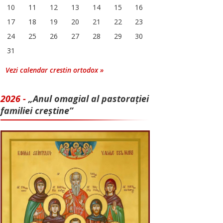
10
11
12
13
14
15
16
17
18
19
20
21
22
23
24
25
26
27
28
29
30
31
Vezi calendar crestin ortodox »
2026 -
„Anul omagial al pastorației
familiei creștine”