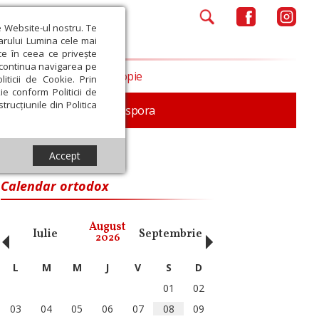
e Website-ul nostru. Te
iarului Lumina cele mai
ce în ceea ce privește
a continua navigarea pe
Opinii
Filantropie
iticii de Cookie. Prin
ie conform Politicii de
trucțiunile din Politica
In memoriam
Diaspora
Accept
Calendar ortodox
‹
›
August
Iulie
Septembrie
Octombrie
Noiembri
2026
L
M
M
J
V
S
D
01
02
03
04
05
06
07
08
09