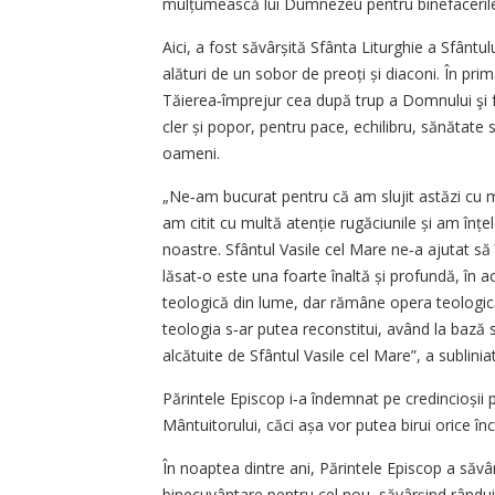
mulțumească lui Dumnezeu pentru binefacerile p
Aici, a fost săvârșită Sfânta Liturghie a Sfântu
alături de un sobor de preoți și diaconi. În pri
Tăierea‑împrejur cea după trup a Domnului şi fa
cler și popor, pentru pace, echilibru, sănătate 
oameni.
„Ne‑am bucurat pentru că am slujit astăzi cu mu
am citit cu multă atenție rugăciunile și am înțel
noastre. Sfântul Vasile cel Mare ne‑a ajutat să
lăsat‑o este una foarte înaltă și profundă, în 
teologică din lume, dar rămâne opera teologică 
teologia s‑ar putea reconstitui, având la bază s
alcătuite de Sfântul Vasile cel Mare”, a subliniat
Părintele Episcop i‑a îndemnat pe credincioșii 
Mântuitorului, căci așa vor putea birui orice î
În noaptea dintre ani, Părintele Episcop a săvâr
binecuvântare pentru cel nou, săvârșind rânduia