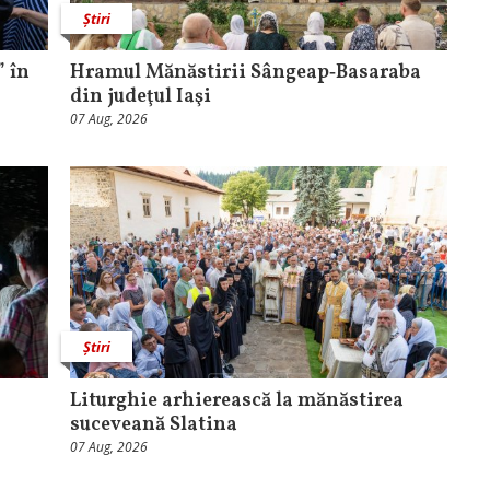
Știri
 în
Hramul Mănăstirii Sângeap‑Basaraba
din judeţul Iaşi
07 Aug, 2026
Știri
Liturghie arhierească la mănăstirea
suceveană Slatina
07 Aug, 2026