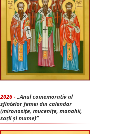
2026 -
„Anul comemorativ al
sfintelor femei din calendar
(mironosițe, mu­cenițe, monahii,
soții și mame)”