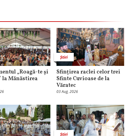
Știri
entul „Roagă-te și
Sfințirea raclei celor trei
” la Mănăstirea
Sfinte Cuvioase de la
Văratec
026
03 Aug, 2026
Știri