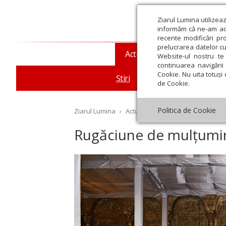
Ziarul Lumina utilizea
informăm că ne-am actu
recente modificări pr
prelucrarea datelor cu
Actualitate religioasă
T
Website-ul nostru te 
continuarea navigării 
Cookie. Nu uita totuși 
Știri
Mesaje și cuvântări
de Cookie.
Politica de Cookie
Ziarul Lumina
›
Actualitate religioasă
›
Știri
›
Ru
Rugăciune de mulțumir
st
Septembrie
Octombrie
Noiembrie
Decembrie
Ianuar