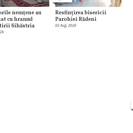
orile nemţene au
Resfințirea bisericii
at cu hramul
Parohiei Rădeni
irii Sihăstria
02 Aug, 2026
026