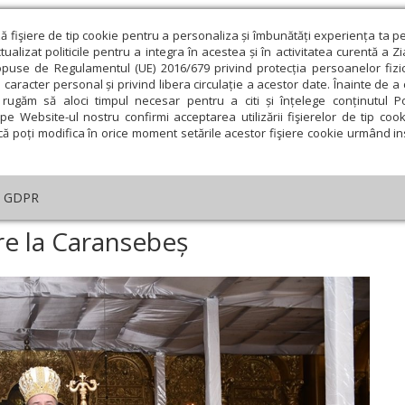
ză fişiere de tip cookie pentru a personaliza și îmbunătăți experiența ta p
alizat politicile pentru a integra în acestea și în activitatea curentă a Z
opuse de Regulamentul (UE) 2016/679 privind protecția persoanelor fizi
 caracter personal și privind libera circulație a acestor date. Înainte de 
eologie și spiritualitate
Educaţie și Cultură
Societate
rugăm să aloci timpul necesar pentru a citi și înțelege conținutul Pol
pe Website-ul nostru confirmi acceptarea utilizării fişierelor de tip cook
că poți modifica în orice moment setările acestor fişiere cookie urmând ins
An omagial
Comunicate de presă
Documentar
GDPR
găciune de mulțumire la Caransebeș
e la Caransebeș
ie
Februarie
Martie
Aprilie
Mai
Iunie