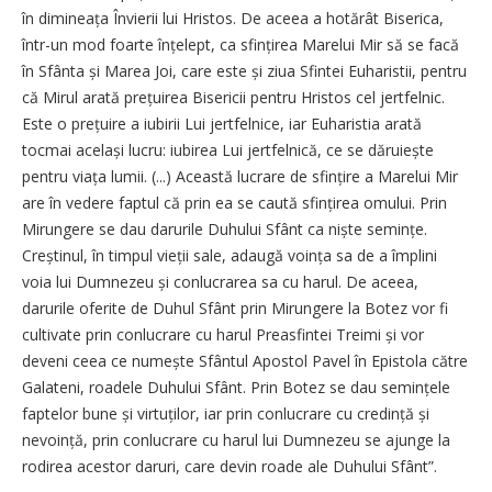
în dimineața Învierii lui Hristos. De aceea a hotărât Biserica,
într-un mod foarte înțelept, ca sfințirea Marelui Mir să se facă
în Sfânta și Marea Joi, care este și ziua Sfintei Euharistii, pentru
că Mirul arată prețuirea Bisericii pentru Hristos cel jertfelnic.
Este o prețuire a iubirii Lui jertfelnice, iar Euharistia arată
tocmai același lucru: iubirea Lui jertfelnică, ce se dăruiește
pentru viața lumii. (...) Această lucrare de sfințire a Marelui Mir
are în vedere faptul că prin ea se caută sfințirea omului. Prin
Mirungere se dau darurile Duhului Sfânt ca niște semințe.
Creștinul, în timpul vieții sale, adaugă voința sa de a împlini
voia lui Dumnezeu și conlucrarea sa cu harul. De aceea,
darurile oferite de Duhul Sfânt prin Mirungere la Botez vor fi
cultivate prin conlucrare cu harul Preasfintei Treimi și vor
deveni ceea ce numește Sfântul Apostol Pavel în Epistola către
Galateni, roadele Duhului Sfânt. Prin Botez se dau semințele
faptelor bune și virtuților, iar prin conlucrare cu credință și
nevoință, prin conlucrare cu harul lui Dumnezeu se ajunge la
rodirea acestor daruri, care devin roade ale Duhului Sfânt”.