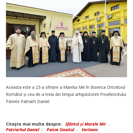
Aceasta este a 23-a sfințire a Marelui Mir în Biserica Ortodoxă
Română și cea de-a treia din timpul arhipăstoririi Preafericitului
Părinte Patriarh Daniel.
Citeşte mai multe despre:
Sfântul și Marele Mir
-
Patriarhul Daniel
-
Paisie Sinaitul
-
Varlaam