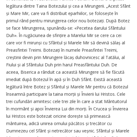
legătura dintre Taina Botezului și cea a Mirungerii. „Acest Sfânt
și Mare Mir, care va fi distribuit eparhiilor, se folosește în
primul rând pentru mirungerea celor nou botezați. După Botez
se face Mirungerea, spunându-se: «Pecetea darului Sfântului
Duh». În rugăciunea de sfințire a Marelui Mir se cere ca cei
care vor fi mirunși cu Sfântul și Marele Mir să devină sălaș al
Preasfintei Treimi. Botezați în numele Preasfintei Treimi,
creștinii devin prin Mirungere lăcaș duhovnicesc al Tatălui, al
Fiului și al Sfântului Duh prin harul Preasfântului Duh. De
aceea, Biserica a rânduit ca această Mirungere să fie făcută
imediat după Botezul în apă și în Duh Sfânt. Există această
legătură între Botez și Sfântul și Marele Mir pentru că Botezul
înseamnă participare la taina morții și Învierii lui Hristos. Cele
trei cufundări amintesc cele trei zile în care a stat Mântuitorul
în mormânt și apoi Învierea Lui din morți. În Crucea și Învierea
lui Hristos este botezat oricine dorește să primească
mântuirea, adică unirea omului păcătos și trecător cu
Dumnezeu cel Sfânt și netrecător sau veșnic. Sfântul și Marele