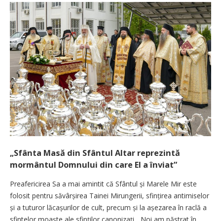
„Sfânta Masă din Sfântul Altar reprezintă
mormântul Domnului din care El a înviat”
Preafericirea Sa a mai amintit că Sfântul și Marele Mir este
folosit pentru săvârșirea Tainei Mirungerii, sfințirea antimiselor
și a tuturor lăcașurilor de cult, precum și la așezarea în raclă a
sfintelor moaște ale sfinților canonizați. „Noi am păstrat în