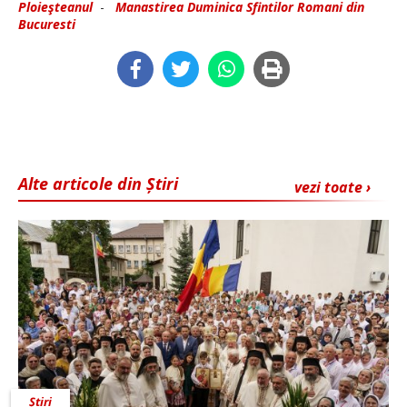
Ploieşteanul
-
Manastirea Duminica Sfintilor Romani din
Bucuresti
Alte articole din Știri
vezi toate ›
Știri