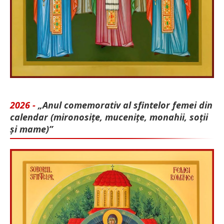
2026 -
„Anul comemorativ al sfintelor femei din
calendar (mironosițe, mu­cenițe, monahii, soții
și mame)”