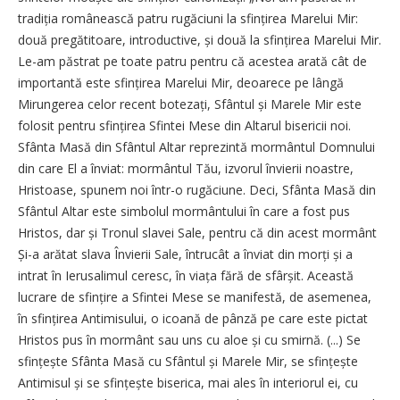
tradiția românească patru rugăciuni la sfințirea Marelui Mir:
două pregătitoare, introductive, și două la sfințirea Marelui Mir.
Le-am păstrat pe toate patru pentru că acestea arată cât de
importantă este sfințirea Marelui Mir, deoarece pe lângă
Mirungerea celor recent botezați, Sfântul și Marele Mir este
folosit pentru sfințirea Sfintei Mese din Altarul bisericii noi.
Sfânta Masă din Sfântul Altar reprezintă mormântul Domnului
din care El a înviat: mormântul Tău, izvorul învierii noastre,
Hristoase, spunem noi într-o rugăciune. Deci, Sfânta Masă din
Sfântul Altar este simbolul mormântului în care a fost pus
Hristos, dar și Tronul slavei Sale, pentru că din acest mormânt
Și-a arătat slava Învierii Sale, întrucât a înviat din morți și a
intrat în Ierusalimul ceresc, în viața fără de sfârșit. Această
lucrare de sfințire a Sfintei Mese se manifestă, de asemenea,
în sfințirea Antimisului, o icoană de pânză pe care este pictat
Hristos pus în mormânt sau uns cu aloe și cu smirnă. (...) Se
sfințește Sfânta Masă cu Sfântul și Marele Mir, se sfințește
Antimisul și se sfințește biserica, mai ales în interiorul ei, cu