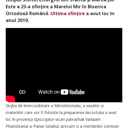
Este a 23-a sfințire a Marelui Mir în Biserica
Ortodoxă Română.
Ultima sfințire
a avut loc în
anul 2019.
Slujba de binecuvântare a Mirostirionului, a vaselor și
materiilor care vor fi folosite la prepararea decoctului a avut
loc în prezența Episcopilor-vicari patriarhali Varlaam
Ploieșteanul și Paisie Sinaitul, precum și a membrilor comisiei