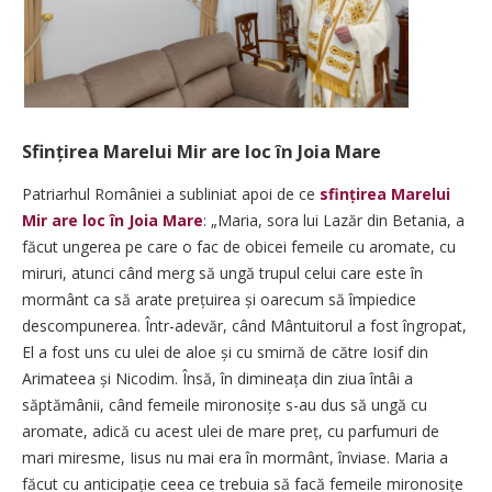
Sfințirea Marelui Mir are loc în Joia Mare
Patriarhul României a subliniat apoi de ce
sfințirea Marelui
Mir are loc în Joia Mare
: „Maria, sora lui Lazăr din Betania, a
făcut ungerea pe care o fac de obicei femeile cu aromate, cu
miruri, atunci când merg să ungă trupul celui care este în
mormânt ca să arate prețuirea și oarecum să împiedice
descompunerea. Într-adevăr, când Mântuitorul a fost îngropat,
El a fost uns cu ulei de aloe și cu smirnă de către Iosif din
Arimateea și Nicodim. Însă, în dimineața din ziua întâi a
săptămânii, când femeile mironosițe s-au dus să ungă cu
aromate, adică cu acest ulei de mare preț, cu parfumuri de
mari miresme, Iisus nu mai era în mormânt, înviase. Maria a
făcut cu antici­pație ceea ce trebuia să facă femeile mironosițe