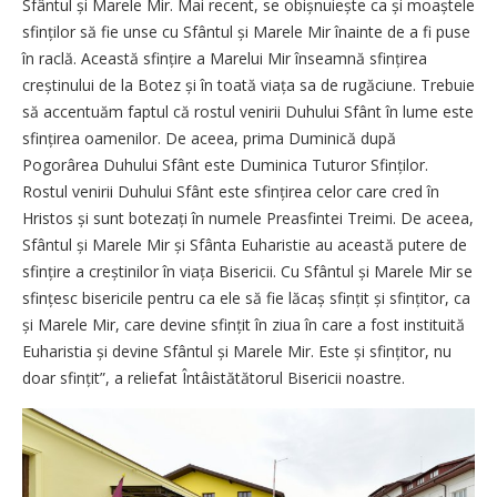
Sfântul și Marele Mir. Mai recent, se obișnuiește ca și moaștele
sfinților să fie unse cu Sfântul și Marele Mir înainte de a fi puse
în raclă. Această sfințire a Marelui Mir înseamnă sfințirea
creștinului de la Botez și în toată viața sa de rugăciune. Trebuie
să accentuăm faptul că rostul venirii Duhului Sfânt în lume este
sfințirea oamenilor. De aceea, prima Duminică după
Pogorârea Duhului Sfânt este Duminica Tuturor Sfinților.
Rostul venirii Duhului Sfânt este sfințirea celor care cred în
Hristos și sunt botezați în numele Preasfintei Treimi. De aceea,
Sfântul și Marele Mir și Sfânta Euharistie au această putere de
sfințire a creștinilor în viața Bisericii. Cu Sfântul și Marele Mir se
sfințesc bisericile pentru ca ele să fie lăcaș sfințit și sfințitor, ca
și Marele Mir, care devine sfințit în ziua în care a fost instituită
Euharistia și devine Sfântul și Marele Mir. Este și sfințitor, nu
doar sfințit”, a reliefat Întâistătătorul Bisericii noastre.