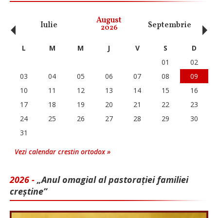
‹
›
August
Iulie
Septembrie
O
2026
L
M
M
J
V
S
D
01
02
03
04
05
06
07
08
09
10
11
12
13
14
15
16
17
18
19
20
21
22
23
24
25
26
27
28
29
30
31
Vezi calendar crestin ortodox »
2026 -
„Anul omagial al pastorației familiei
creștine”