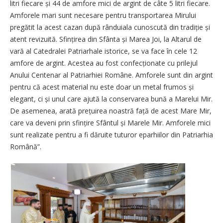
litri fiecare și 44 de amfore mici de argint de câte 5 litri fiecare.
Amforele mari sunt necesare pentru transportarea Mirului
pregătit la acest cazan după rânduiala cunoscută din tradiție și
atent revizuită. Sfințirea din Sfânta și Marea Joi, la Altarul de
vară al Catedralei Patriarhale istorice, se va face în cele 12
amfore de argint. Acestea au fost confecționate cu prilejul
Anului Centenar al Patriarhiei Române. Amforele sunt din argint
pentru că acest material nu este doar un metal frumos și
elegant, ci și unul care ajută la conservarea bună a Marelui Mir.
De asemenea, arată prețuirea noastră față de acest Mare Mir,
care va deveni prin sfințire Sfântul și Marele Mir. Amforele mici
sunt realizate pentru a fi dăruite tuturor eparhiilor din Patriarhia
Română”.