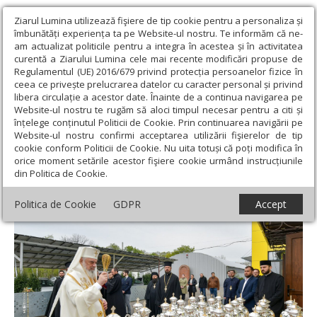
Ziarul Lumina utilizează fişiere de tip cookie pentru a personaliza și
îmbunătăți experiența ta pe Website-ul nostru. Te informăm că ne-
am actualizat politicile pentru a integra în acestea și în activitatea
curentă a Ziarului Lumina cele mai recente modificări propuse de
Regulamentul (UE) 2016/679 privind protecția persoanelor fizice în
ceea ce privește prelucrarea datelor cu caracter personal și privind
libera circulație a acestor date. Înainte de a continua navigarea pe
Website-ul nostru te rugăm să aloci timpul necesar pentru a citi și
Ziarul Lumina
›
Actualitate religioasă
›
Știri
›
A început
înțelege conținutul Politicii de Cookie. Prin continuarea navigării pe
pregătirea Sfântului și Marelui Mir în Capitală
Website-ul nostru confirmi acceptarea utilizării fişierelor de tip
cookie conform Politicii de Cookie. Nu uita totuși că poți modifica în
A început pregătirea Sfântului și Marelui
orice moment setările acestor fişiere cookie urmând instrucțiunile
din Politica de Cookie.
Mir în Capitală
Politica de Cookie
GDPR
Accept