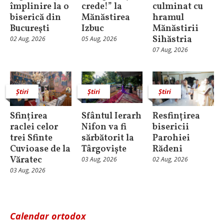
împlinire la o
crede!” la
culminat cu
biserică din
Mănăstirea
hramul
Bucureşti
Izbuc
Mănăstirii
Sihăstria
02 Aug, 2026
05 Aug, 2026
07 Aug, 2026
Știri
Știri
Știri
Sfințirea
Sfântul Ierarh
Resfințirea
raclei celor
Nifon va fi
bisericii
trei Sfinte
sărbătorit la
Parohiei
Cuvioase de la
Târgoviște
Rădeni
Văratec
03 Aug, 2026
02 Aug, 2026
03 Aug, 2026
Calendar ortodox