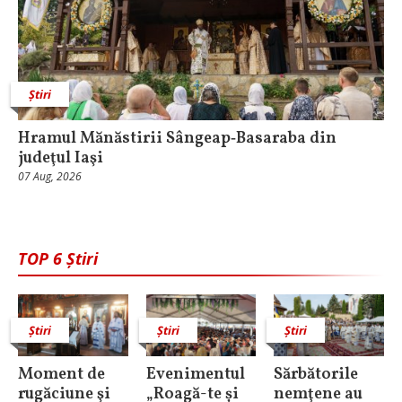
Știri
Hramul Mănăstirii Sângeap‑Basaraba din
judeţul Iaşi
07 Aug, 2026
TOP 6 Știri
Știri
Știri
Știri
Moment de
Evenimentul
Sărbătorile
rugăciune şi
„Roagă-te și
nemţene au