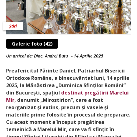
Știri
Galerie foto (42)
Un articol de:
Diac. Andrei Butu
-
14 Aprilie 2025
Preafericitul Părinte Daniel, Patriarhul Bisericii
Ortodoxe Române, a binecuvântat luni, 14 aprilie
2025, la Mănăstirea „Duminica Sfinților Români”
din București, spațiul
destinat pregătirii Marelui
Mir
, denumit „Mirostirion”, care a fost
reorganizat și extins, precum și vasele și
materiile prime folosite în procesul de preparare.
Cu acest moment a început pregătirea
temeinică a Marelui Mir, care va fi sfințit în
timpul Sfintei Liturghii din Sfânta și Marea Joi.