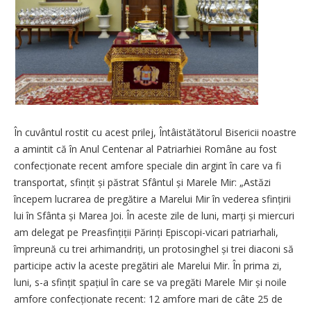
În cuvântul rostit cu acest prilej, Întâistătătorul Bisericii noastre
a amintit că în Anul Centenar al Patriarhiei Române au fost
confecționate recent amfore speciale din argint în care va fi
transportat, sfințit și păstrat Sfântul și Marele Mir: „Astăzi
începem lucrarea de pregătire a Marelui Mir în vederea sfințirii
lui în Sfânta și Marea Joi. În aceste zile de luni, marți și miercuri
am delegat pe Preasfințiții Părinți Episcopi-vicari patriarhali,
împreună cu trei arhimandriți, un protosinghel și trei diaconi să
participe activ la aceste pregătiri ale Marelui Mir. În prima zi,
luni, s-a sfințit spațiul în care se va pregăti Marele Mir și noile
amfore confecționate recent: 12 amfore mari de câte 25 de