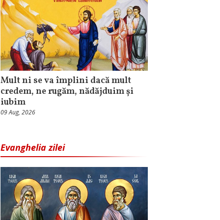
Mult ni se va împlini dacă mult
credem, ne rugăm, nădăjduim și
iubim
09 Aug, 2026
Evanghelia zilei