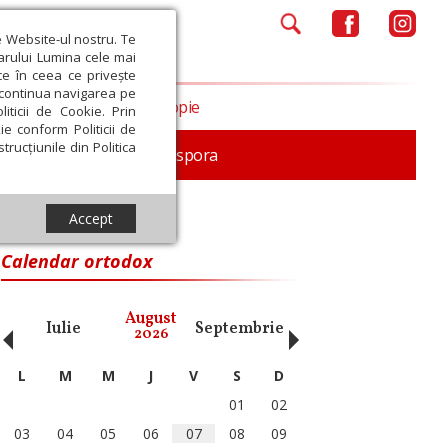
e Website-ul nostru. Te
iarului Lumina cele mai
ce în ceea ce privește
a continua navigarea pe
Opinii
Filantropie
iticii de Cookie. Prin
ie conform Politicii de
trucțiunile din Politica
In memoriam
Diaspora
Accept
Calendar ortodox
‹
›
August
Iulie
Septembrie
Octombrie
Noiembri
2026
L
M
M
J
V
S
D
01
02
03
04
05
06
07
08
09