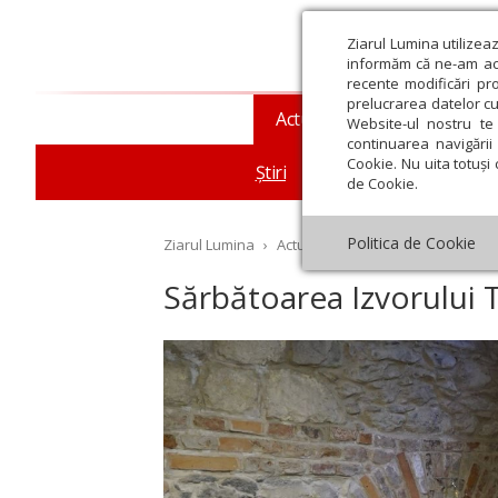
Ziarul Lumina utilizea
informăm că ne-am actu
recente modificări pr
prelucrarea datelor cu
Actualitate religioasă
T
Website-ul nostru te 
continuarea navigării 
Cookie. Nu uita totuși 
Știri
Mesaje și cuvântări
de Cookie.
Politica de Cookie
Ziarul Lumina
›
Actualitate religioasă
›
Știri
›
Să
Sărbătoarea Izvorului T
st
Septembrie
Octombrie
Noiembrie
Decembrie
Ianuar