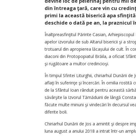
devine loc de pelerinaj pentru mii de 
din întreaga ţară, care vin cu credin
primi la această biserică apa sfinţită
deschide o dată pe an, la praznicul 
Înaltpreasfinţitul Părinte Casian, Arhi­episcopu
apelor izvorului de sub Altarul bisericii şi a str
trotuarul din apropierea lăcașului de cult. În co
diaconi din Protopopiatul Brăila, a oficiat Sfânta
şi rugătoare a multor credincioşi.
În timpul Sfintei Liturghii, chiriarhul Dunării de
aflaţi în suferinţe şi încercări. În omilia rostită
de la Sfântul Ioan rânduit pentru această sărbă
săvârşite la Izvorul Tămăduirii de lângă Consta
făcute multe minuni şi vindecări în decursul ve
diferite boli.
Chiriarhul Dunării de Jos a amintit şi despre im
luna august a anului 2018 a intrat într-un amplu