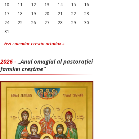
10
11
12
13
14
15
16
17
18
19
20
21
22
23
24
25
26
27
28
29
30
31
Vezi calendar crestin ortodox »
2026 -
„Anul omagial al pastorației
familiei creștine”