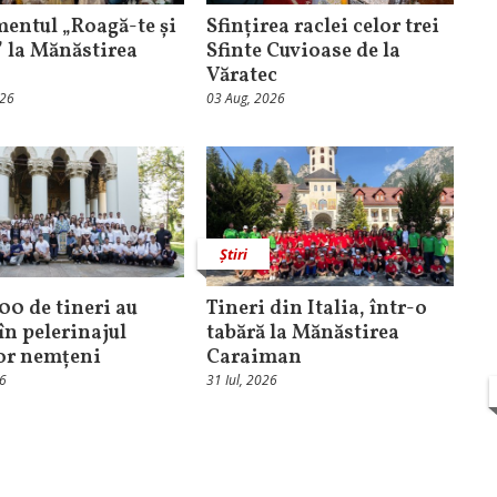
entul „Roagă-te și
Sfințirea raclei celor trei
” la Mănăstirea
Sfinte Cuvioase de la
Văratec
026
03 Aug, 2026
Știri
100 de tineri au
Tineri din Italia, într-o
în pelerinajul
tabără la Mănăstirea
lor nemțeni
Caraiman
26
31 Iul, 2026