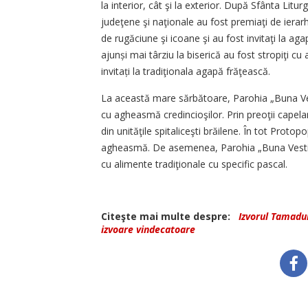
la interior, cât şi la exterior. După Sfânta Litur
judeţene şi naţionale au fost premiaţi de ierarhu
de rugăciune şi icoane şi au fost invitaţi la aga
ajunși mai târziu la biserică au fost stropiţi c
invitați la tradiţionala agapă frăţească.
La această mare sărbătoare, Parohia „Buna Vesti
cu agheasmă credincioşilor. Prin preoţii capelani
din unităţile spitaliceşti brăilene. În tot Protopo
agheasmă. De asemenea, Parohia „Buna Vestire” 
cu alimente tradiţionale cu specific pascal.
Citeşte mai multe despre:
Izvorul Tamadui
izvoare vindecatoare