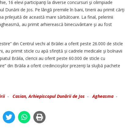
ghie, 16 elevi participanţi la diverse concursuri şi olimpiade
l Dunării de Jos. Pe lângă premiile în bani, tinerii au primit cărţi
pa prilejuită de această mare sărbătoare. La final, pelerinii
u agheasmă, au primit arhi­erească binecuvântare şi au fost
re” din Centrul vechi al Brăilei a oferit peste 26.000 de sticle
, au primit sticle cu apă sfințită și cadrele medicale şi bolnavii
piatul Brăila, clericii au oferit peste 60.000 de sticle cu
din Brăila a oferit credincioşilor prezenţi la slujbă pachete
rii
-
Casian, Arhiepiscopul Dunării de Jos
-
Agheasma
-