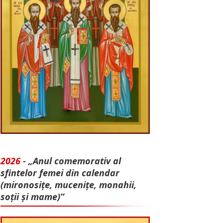
2026 -
„Anul comemorativ al
sfintelor femei din calendar
(mironosițe, mu­cenițe, monahii,
soții și mame)”