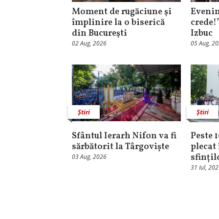
Moment de rugăciune şi
Evenim
împlinire la o biserică
crede!
din Bucureşti
Izbuc
02 Aug, 2026
05 Aug, 2
Știri
Știri
Sfântul Ierarh Nifon va fi
Peste 
sărbătorit la Târgoviște
plecat 
sfinți
03 Aug, 2026
31 Iul, 20