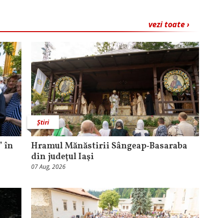
vezi toate ›
Știri
 în
Hramul Mănăstirii Sângeap‑Basaraba
din judeţul Iaşi
07 Aug, 2026