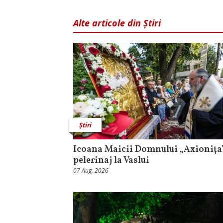
Alte articole din Știri
Știri
Icoana Maicii Domnului „Axionița”
pelerinaj la Vaslui
07 Aug, 2026