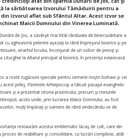
credincioşi atât din Eparhia Dunării de Jos, cât şi
ţă la sărbătoarea Izvorului Tămăduirii pentru a
 din izvorul aflat sub Sfântul Altar. Acest izvor se
închinat Maicii Domnului din Vinerea Luminată.
l Dunării de Jos, a săvârşit mai întâi rânduiala de binecuvântare a
opit cu agheasmă pelerinii aşezaţi la rând împrejurul bisericii şi pe
ntinuare, ierarhul locului, înconjurat de un sobor de preoţi şi
 Liturghie la Altarul principal al bisericii, în prezenţa evlavioasă
 Jos a rostit rugăciuni speciale pentru semenii noştri bolnavi şi cei
 cu acest prilej, Părintele Arhi­episcop a tâlcuit pasajul evanghelic
toare şi a prezentat istoria praznicului, precum şi minunile
ntinopol, acolo unde, prin lucrarea Maicii Domnului, au fost
acurilor, mulţi împăraţi şi oameni de rând vindecându-se de
portanţa restaurării acestui emblematic lăcaş de cult, care din
 proces de reabilitare şi consolidare, cu lucrări complexe, atât