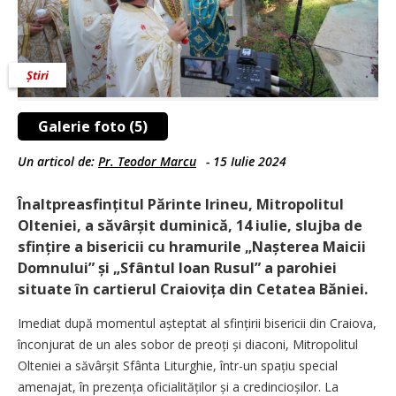
Știri
Galerie foto (5)
Un articol de:
Pr. Teodor Marcu
-
15 Iulie 2024
Înaltpreasfințitul Părinte Irineu, Mitropolitul
Olteniei, a săvârșit duminică, 14 iulie, slujba de
sfințire a bisericii cu hramurile „Nașterea Maicii
Domnului” și „Sfântul Ioan Rusul” a parohiei
situate în cartierul Craiovița din Cetatea Băniei.
Imediat după momentul așteptat al sfințirii bisericii din Craiova,
înconjurat de un ales sobor de preoți și diaconi, Mitropolitul
Olteniei a săvârșit Sfânta Liturghie, într-un spațiu special
amenajat, în prezența oficia­lităților și a credincioșilor. La