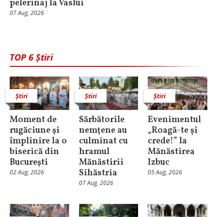
pelerinaj la Vaslui
07 Aug, 2026
TOP 6 Știri
Știri
Știri
Știri
Moment de
Sărbătorile
Evenimentul
rugăciune şi
nemţene au
„Roagă-te și
împlinire la o
culminat cu
crede!” la
biserică din
hramul
Mănăstirea
Bucureşti
Mănăstirii
Izbuc
Sihăstria
02 Aug, 2026
05 Aug, 2026
07 Aug, 2026