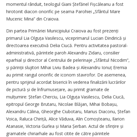
momentul rânduit, teologul Giani Ștefănel Fișcăleanu a fost
hirotonit diacon onorific pe seama Parohiei „Sfântul Mare
Mucenic Mina” din Craiova.
Din partea Primăriei Municipiului Craiova au fost prezenți
primarul Lia Olguța Vasilescu, viceprimarul Lucian Dindirică și
directoarea executivă Delia Ciucă. Pentru activitatea pastoral-
administrativă, părintele paroh Alexandru Zidaru, consilier
eparhial și director al Centrului de pelerinaje „Sfântul Nicodim”,
și părinții slujitori Mihai Liviu Badea și Alexandru Ionuț Eremia
au primit rangul onorific de iconom stavrofor. De asemenea,
pentru sprijinul acordat bisericii în vederea finalizării lucrărilor
de pictură și de înfrumusețare, au primit gramate de
mulțumire: Ștefan Cherciu, Lia Olguța Vasilescu, Delia Ciucă,
epitropul George Brutaru, Nicolae Blăjan, Mihai Bobașu,
Alexandru Călina, Gheorghe Ciubotaru, Marius Diaconu, Ștefan
Voica, Raluca Chiriță, Alice Văduva, Alin Comoșteanu, Ilarion
Atanasie, Victoria Gurlea și Maria Șerban. Actul de sfințire și
gramatele chiriarhale au fost citite de către părintele