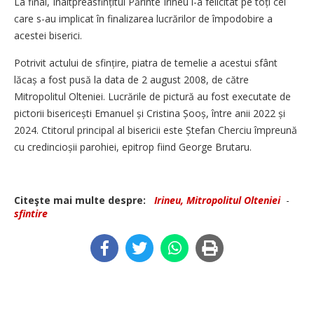
La final, Înaltpreasfințitul Părinte Irineu i-a felicitat pe toți cei
care s-au implicat în finalizarea lucrărilor de împodobire a
acestei biserici.
Potrivit actului de sfințire, piatra de temelie a acestui sfânt
lăcaș a fost pusă la data de 2 august 2008, de către
Mitropolitul Olteniei. Lucrările de pictură au fost executate de
pictorii bisericești Emanuel și Cristina Șooș, între anii 2022 și
2024. Ctitorul principal al bisericii este Ștefan Cherciu împreună
cu credincioșii parohiei, epitrop fiind George Brutaru.
Citeşte mai multe despre:
Irineu, Mitropolitul Olteniei
-
sfintire