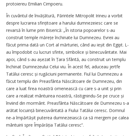
protoiereu Emilian Cimpoeru.
În cuvântul de învățătură, Părintele Mitropolit Irineu a vorbit
despre lucrarea sfințitoare a harului dumnezeiesc care se
revarsă în lume prin Biserică: „În istoria popoarelor s-au
construit temple mărețe închinate lui Dumnezeu. Evreii au
făcut prima dată un Cort al mărturiei, când au ieșit din Egipt. L-
au împodobit cu lucruri sfinte, simbolice și binecuvântate. Mai
apoi, când s-au așezat în Țara Sfântă, au construit un templu
închinat Dumnezeului Celui viu. În acest fel, aduceau jertfe
Tatălui ceresc și rugăciuni permanente. Fiul lui Dumnezeu a
făcut templu din Preasfânta Născătoare de Dumnezeu, din
care a luat firea noastră omenească cu care s-a unit și prin
care a realizat mântuirea noastră, răstignindu-Se pe cruce și
înviind din mormânt. Preasfânta Născătoare de Dumnezeu s-a
arătat locuință binecuvântată a Fiului Tatălui ceresc. Domnul
ne-a împărtășit puterea dumnezeiască ca să mergem pe calea
mântuirii spre Împărăția Tatălui ceresc”.