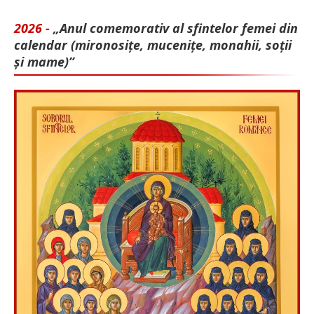
2026 -
„Anul comemorativ al sfintelor femei din
calendar (mironosițe, mu­cenițe, monahii, soții
și mame)”