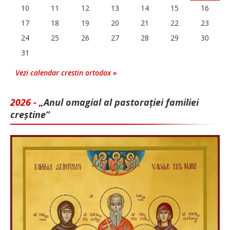
10
11
12
13
14
15
16
17
18
19
20
21
22
23
24
25
26
27
28
29
30
31
Vezi calendar crestin ortodox »
2026 -
„Anul omagial al pastorației familiei
creștine”