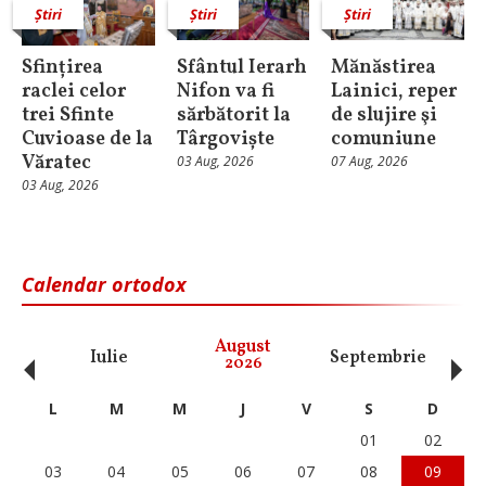
Știri
Știri
Știri
Sfințirea
Sfântul Ierarh
Mănăstirea
raclei celor
Nifon va fi
Lainici, reper
trei Sfinte
sărbătorit la
de slujire şi
Cuvioase de la
Târgoviște
comuniune
Văratec
03 Aug, 2026
07 Aug, 2026
03 Aug, 2026
Calendar ortodox
‹
›
August
Iulie
Septembrie
O
2026
L
M
M
J
V
S
D
01
02
03
04
05
06
07
08
09