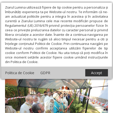
Ziarul Lumina utilizează fişiere de tip cookie pentru a personaliza și
îmbunătăți experiența ta pe Website-ul nostru. Te informăm că ne-
am actualizat politicile pentru a integra în acestea și în activitatea
curentă a Ziarului Lumina cele mai recente modificări propuse de
Regulamentul (UE) 2016/679 privind protecția persoanelor fizice în
ceea ce privește prelucrarea datelor cu caracter personal și privind
libera circulație a acestor date. Înainte de a continua navigarea pe
Website-ul nostru te rugăm să aloci timpul necesar pentru a citi și
Ziarul Lumina
›
Actualitate religioasă
›
Știri
›
Sfințirea bisericii
înțelege conținutul Politicii de Cookie. Prin continuarea navigării pe
Parohiei „Nașterea Maicii Domnului”-Craiovița
Website-ul nostru confirmi acceptarea utilizării fişierelor de tip
cookie conform Politicii de Cookie. Nu uita totuși că poți modifica în
Sfințirea bisericii Parohiei „Nașterea Maicii
orice moment setările acestor fişiere cookie urmând instrucțiunile
din Politica de Cookie.
Domnului”-Craiovița
Politica de Cookie
GDPR
Accept