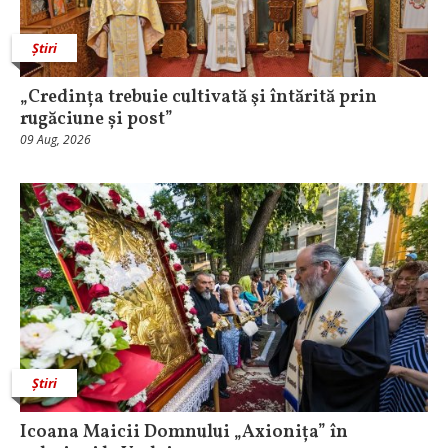
Știri
„Credința trebuie cultivată şi întărită prin
rugăciune și post”
09 Aug, 2026
Știri
Icoana Maicii Domnului „Axionița” în