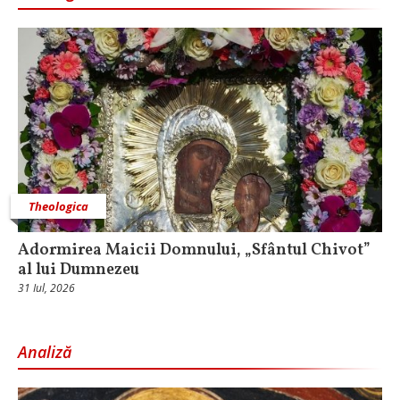
Theologica
Adormirea Maicii Domnului, „Sfântul Chivot”
al lui Dumnezeu
31 Iul, 2026
Analiză