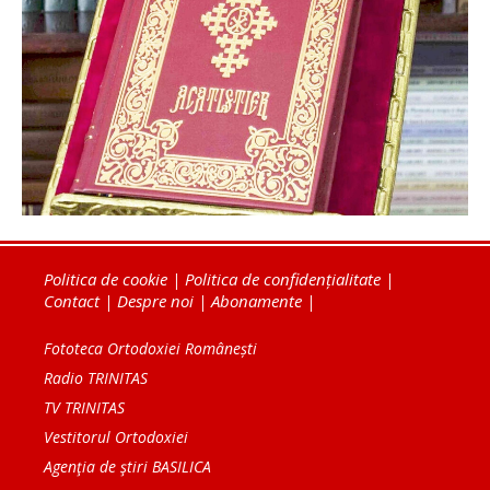
Politica de cookie
|
Politica de confidențialitate
|
Contact
|
Despre noi
|
Abonamente
|
Fototeca Ortodoxiei Românești
Radio TRINITAS
TV TRINITAS
Vestitorul Ortodoxiei
Agenţia de ştiri BASILICA