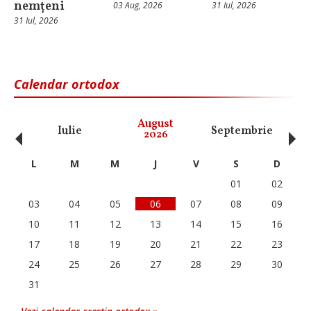
nemțeni
03 Aug, 2026
31 Iul, 2026
31 Iul, 2026
Calendar ortodox
‹
›
August
Iulie
Septembrie
O
2026
L
M
M
J
V
S
D
01
02
03
04
05
06
07
08
09
10
11
12
13
14
15
16
17
18
19
20
21
22
23
24
25
26
27
28
29
30
31