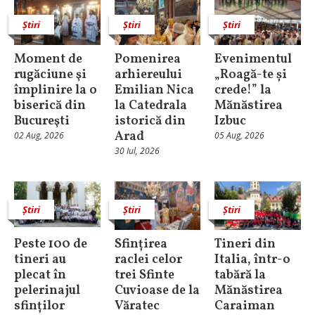
Știri
Știri
Știri
Moment de
Pomenirea
Evenimentul
rugăciune şi
arhiereului
„Roagă-te și
împlinire la o
Emilian Nica
crede!” la
biserică din
la Catedrala
Mănăstirea
Bucureşti
istorică din
Izbuc
Arad
02 Aug, 2026
05 Aug, 2026
30 Iul, 2026
Știri
Știri
Știri
Peste 100 de
Sfințirea
Tineri din
tineri au
raclei celor
Italia, într-o
plecat în
trei Sfinte
tabără la
pelerinajul
Cuvioase de la
Mănăstirea
sfinților
Văratec
Caraiman