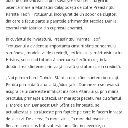
bucurie duhovnicească prin săvârșirea Sfintei Liturghii în
biserica mare a Mănăstirii Calapodești de către Prea­sfințitul
Părinte Teofil Tro­tu­șanul, înconjurat de un sobor de slujitori,
din care a făcut parte și părintele arhimandrit Nicolae Dănilă,
exarhul mănăstirilor din cuprinsul eparhiei.
În cuvântul de învățătură, Prea­sfințitul Părinte Teofil
Trotușanul a evidențiat importanța cinstirii sfinților neamului
românesc, modele vii de credință, jertfelnicie și mărturisire a lui
Hristos, subliniind totodată chemarea fiecărui creștin la
dobândirea sfințeniei prin viață curată și statornicie în credință.
„Noi primim harul Duhului Sfânt atunci când suntem botezați.
Pentru prima dată atunci făgăduința lui Dumnezeu se revarsă
asupra celui care este înfățișat înaintea Altarului și, prin mâna
preotului, primește Botezul, iar mai apoi pecetluirea cu Sfântul
și Marele Mir. Dar acest Duh Sfânt se înnoiește, se
actualizează și strălucește prin faptele pe care le facem în viața
de zi cu zi. De aceea, în mod tainic, în mod duhovnicesc,
fiecare credincios botezat este un sfânt în devenire, o