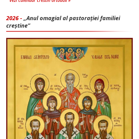
Vezi calendar crestin ortodox »
2026 -
„Anul omagial al pastorației familiei
creștine”