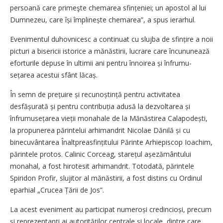
persoană care primeşte chemarea sfințeniei; un apostol al lui
Dumnezeu, care își împlinește chemarea”, a spus ierarhul.
Evenimentul duhovnicesc a continuat cu slujba de sfințire a noii
picturi a bisericii istorice a mănăstirii, lucrare care încununează
eforturile depuse în ultimii ani pentru înnoirea și înfrumu­
sețarea acestui sfânt lăcaș.
În semn de prețuire și recunoș­tință pentru activitatea
desfășurată și pentru contribuția adusă la dezvoltarea și
înfrumusețarea vieții monahale de la Mănăstirea Calapo­dești,
la propunerea părintelui arhimandrit Nicolae Dănilă și cu
binecuvântarea Înaltpreasfin­țitului Părinte Arhiepiscop Ioachim,
părintele protos. Calinic Corceag, starețul așezământului
monahal, a fost hirotesit arhimandrit. Totodată, părintele
Spiridon Profir, slujitor al mănăstirii, a fost distins cu Ordinul
eparhial „Crucea Țării de Jos”.
La acest eveniment au participat numeroși credincioși, precum
și reprezentanți ai auto­rită­ților centrale și locale, dintre care