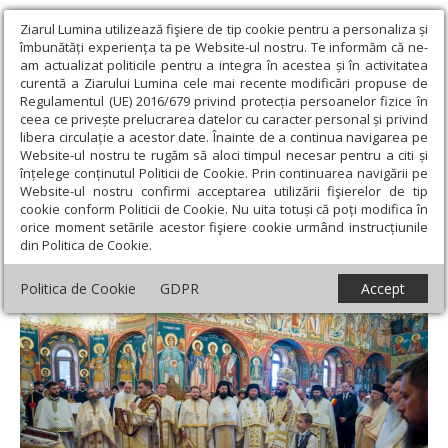
Ziarul Lumina utilizează fişiere de tip cookie pentru a personaliza și
îmbunătăți experiența ta pe Website-ul nostru. Te informăm că ne-
am actualizat politicile pentru a integra în acestea și în activitatea
curentă a Ziarului Lumina cele mai recente modificări propuse de
Regulamentul (UE) 2016/679 privind protecția persoanelor fizice în
ceea ce privește prelucrarea datelor cu caracter personal și privind
libera circulație a acestor date. Înainte de a continua navigarea pe
Website-ul nostru te rugăm să aloci timpul necesar pentru a citi și
Ziarul Lumina
›
Actualitate religioasă
›
Știri
›
Sfințirea picturii
înțelege conținutul Politicii de Cookie. Prin continuarea navigării pe
bisericii istorice a Mănăstirii Calapodești
Website-ul nostru confirmi acceptarea utilizării fişierelor de tip
cookie conform Politicii de Cookie. Nu uita totuși că poți modifica în
Sfințirea picturii bisericii istorice a
orice moment setările acestor fişiere cookie urmând instrucțiunile
din Politica de Cookie.
Mănăstirii Calapodești
Politica de Cookie
GDPR
Accept