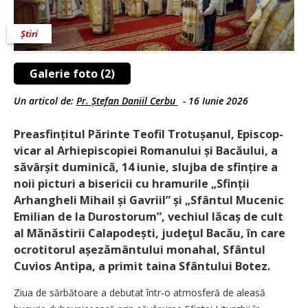
Știri
Galerie foto (2)
Un articol de:
Pr. Ștefan Daniil Cerbu
-
16 Iunie 2026
Preasfințitul Părinte Teofil Trotușanul, Episcop-
vicar al Arhiepiscopiei Romanului și Bacăului, a
săvârșit duminică, 14 iunie, slujba de sfințire a
noii picturi a bisericii cu hramurile „Sfinții
Arhangheli Mihail și Gavriil” și „Sfântul Mucenic
Emilian de la Durostorum”, vechiul lăcaș de cult
al Mănăstirii Calapodești, judeţul Bacău, în care
ocrotitorul așezământului monahal, Sfântul
Cuvios Antipa, a primit taina Sfântului Botez.
Ziua de sărbătoare a debutat într-o atmosferă de aleasă