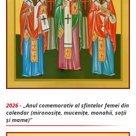
2026 -
„Anul comemorativ al sfintelor femei din
calendar (mironosițe, mu­cenițe, monahii, soții
și mame)”