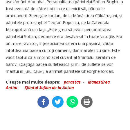
așezământ monahal. Personalitatea părintelui Sofian Boghiu a
fost evocată de către doi dintre ucenicii săi, părintele
arhimandrit Gheorghe Iordan, de la Mănăstirea Căldărușani, și
părintele protosinghel Teofan Popescu, de la Catedrala
Mitropolitană din Iași. „Este greu să evoci personalitatea
părintelui Sofian, deoarece era desăvârșit în toate virtuțile. Era
un mare râvnitor, înțelepciunea sa era una pașnică, căuta
întotdeauna pacea cu toți oamenii, dar mai ales cu sine. Este
vădit faptul că a împlinit acel cuvânt al Sfântului Serafim de
Sarov: «Câștigă pacea sufletească și mii de suflete se vor
mântui în jurul tău»”, a afirmat părintele Gheorghe Iordan.
Citeşte mai multe despre:
parastas
-
Manastirea
Antim
-
Sfântul Sofian de la Antim