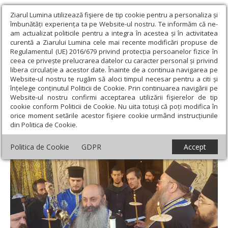
Ziarul Lumina utilizează fişiere de tip cookie pentru a personaliza și
îmbunătăți experiența ta pe Website-ul nostru. Te informăm că ne-
am actualizat politicile pentru a integra în acestea și în activitatea
curentă a Ziarului Lumina cele mai recente modificări propuse de
Regulamentul (UE) 2016/679 privind protecția persoanelor fizice în
ceea ce privește prelucrarea datelor cu caracter personal și privind
libera circulație a acestor date. Înainte de a continua navigarea pe
Website-ul nostru te rugăm să aloci timpul necesar pentru a citi și
Ziarul Lumina
›
Actualitate religioasă
›
Știri
›
Slujbe de
înțelege conținutul Politicii de Cookie. Prin continuarea navigării pe
pomenire pentru părintele Sofian Boghiu
Website-ul nostru confirmi acceptarea utilizării fişierelor de tip
cookie conform Politicii de Cookie. Nu uita totuși că poți modifica în
Slujbe de pomenire pentru părintele
orice moment setările acestor fişiere cookie urmând instrucțiunile
din Politica de Cookie.
Sofian Boghiu
Politica de Cookie
GDPR
Accept