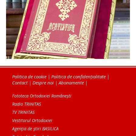
Politica de cookie
|
Politica de confidențialitate
|
Contact
|
Despre noi
|
Abonamente
|
Fototeca Ortodoxiei Românești
Radio TRINITAS
TV TRINITAS
Vestitorul Ortodoxiei
Agenţia de ştiri BASILICA