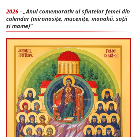
2026 -
„Anul comemorativ al sfintelor femei din
calendar (mironosițe, mu­cenițe, monahii, soții
și mame)”