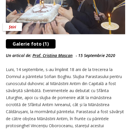
Știri
Galerie foto (1)
Un articol de:
Prof. Cristina Mascan
-
15 Septembrie 2020
Luni, 14 septembrie, s-au împlinit 18 ani de la trecerea la
Domnul a părintelui Sofian Boghiu. Slujba Parastasului pentru
cunoscutul duhovnic al Mănăstirii Antim din Capitală a fost
săvârșită sâmbătă. Evenimentele au debutat cu Sfânta
Liturghie, apoi cu slujba de pomenire atât la mănăstirea
ocrotită de Sfântul Antim Ivireanul, cât și la Mănăstirea
Căldărușani, la mormântul părintelui. Parastasul a fost săvârșit
de către obștea Mănăstirii Antim, în frunte cu părintele
protosinghel Vincențiu Oboroceanu, starețul acestui