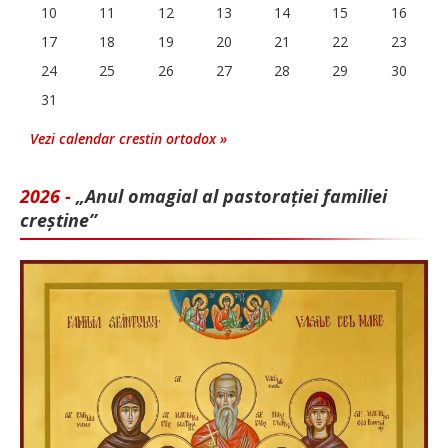
10
11
12
13
14
15
16
17
18
19
20
21
22
23
24
25
26
27
28
29
30
31
Vezi calendar crestin ortodox »
2026 -
„Anul omagial al pastorației familiei
creștine”