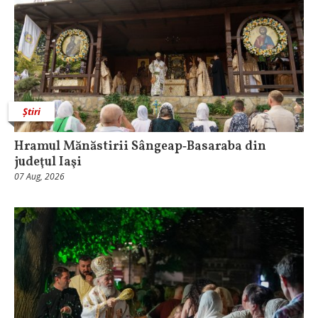
Știri
Hramul Mănăstirii Sângeap‑Basaraba din
judeţul Iaşi
07 Aug, 2026