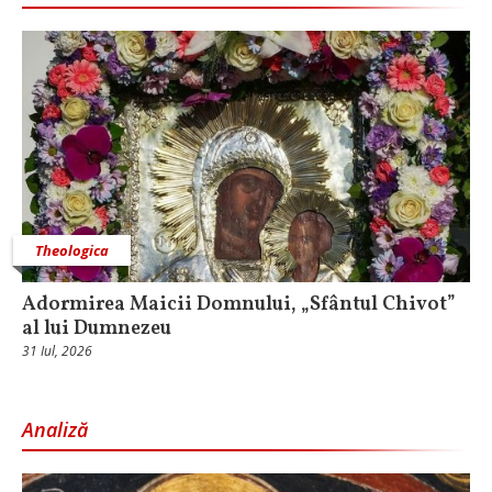
Theologica
Adormirea Maicii Domnului, „Sfântul Chivot”
al lui Dumnezeu
31 Iul, 2026
Analiză