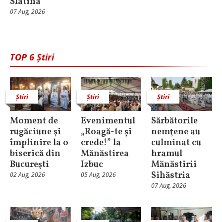
Slatina
07 Aug, 2026
TOP 6 Știri
Știri
Știri
Știri
Moment de
Evenimentul
Sărbătorile
rugăciune şi
„Roagă-te și
nemţene au
împlinire la o
crede!” la
culminat cu
biserică din
Mănăstirea
hramul
Bucureşti
Izbuc
Mănăstirii
Sihăstria
02 Aug, 2026
05 Aug, 2026
07 Aug, 2026