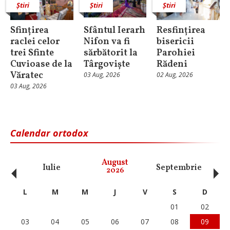
Știri
Știri
Știri
Sfințirea
Sfântul Ierarh
Resfințirea
raclei celor
Nifon va fi
bisericii
trei Sfinte
sărbătorit la
Parohiei
Cuvioase de la
Târgoviște
Rădeni
Văratec
03 Aug, 2026
02 Aug, 2026
03 Aug, 2026
Calendar ortodox
‹
›
August
Iulie
Septembrie
O
2026
L
M
M
J
V
S
D
01
02
03
04
05
06
07
08
09