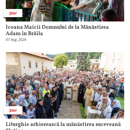
Știri
Icoana Maicii Domnului de la Mănăstirea
Adam în Brăila
07 Aug, 2026
Știri
Liturghie arhierească la mănăstirea suceveană