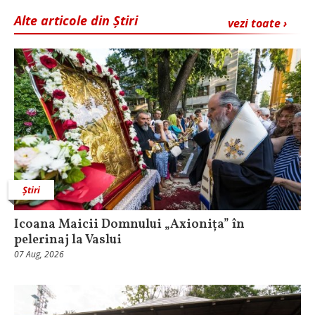
Alte articole din Știri
vezi toate ›
Știri
Icoana Maicii Domnului „Axionița” în
pelerinaj la Vaslui
07 Aug, 2026