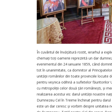
În cuvântul de învățătură rostit, ierarhul a exp
chemați toți oamenii reprezintă un dar dumneze
evenimentul din 24 ianuarie 1859, când domnito
tot în unanimitate, ca domnitor al Principatelor
unității românilor din toate provinciile locuite d
pentru veșnica odihnă a sufletelor făuritorilor
cu mitropoliții celor două țări românești, și m
realizarea acestui vis: darul unității noastre 
Dumnezeu Cel în Treime închinat pentru darul de
este un dar ceresc și vorbim despre unitatea