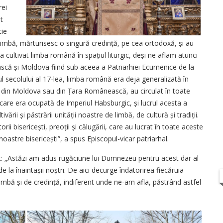
rei
at
cie
limbă, mărturisesc o singură credință, pe cea ortodoxă, și au
a cultivat limba română în spațiul liturgic, deși ne aflam atunci
ească și Moldova fiind sub aceea a Patriarhiei Ecumenice de la
l secolului al 17-lea, limba română era deja generalizată în
ele din Moldova sau din Țara Românească, au circulat în toate
 care era ocupată de Imperiul Habsburgic, și lucrul acesta a
ării și păstrării unității noastre de limbă, de cultură și tradiții.
orii bisericești, preoții și călugării, care au lucrat în toate aceste
i noastre bisericești”, a spus Episcopul-vicar patriarhal.
at: „Astăzi am adus rugăciune lui Dumnezeu pentru acest dar al
de la înaintașii noștri. De aici decurge îndatorirea fiecăruia
limbă și de credință, indiferent unde ne-am afla, păstrând astfel