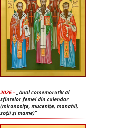
2026 -
„Anul comemorativ al
sfintelor femei din calendar
(mironosițe, mu­cenițe, monahii,
soții și mame)”