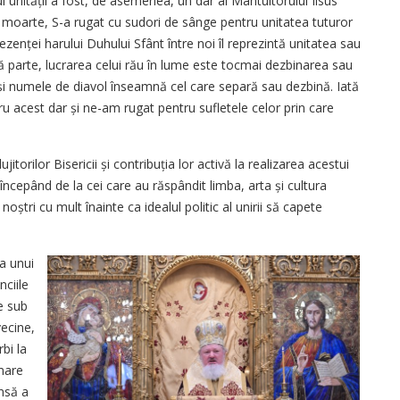
 unității a fost, de asemenea, un dar al Mântuitorului Iisus
e moarte, S-a rugat cu sudori de sânge pentru unitatea tuturor
zenței harului Duhului Sfânt între noi îl reprezintă unitatea sau
ă parte, lucrarea celui rău în lume este tocmai dezbinarea sau
 și numele de diavol înseamnă cel care separă sau dezbină. Iată
 acest dar și ne-am rugat pentru sufletele celor prin care
itorilor Bisericii și contribuția lor activă la realizarea acestui
, începând de la cei care au răspândit limba, arta și cultura
 noștri cu mult înainte ca idealul politic al unirii să capete
a unui
nciile
e sub
vecine,
bi la
rmare
Însă a