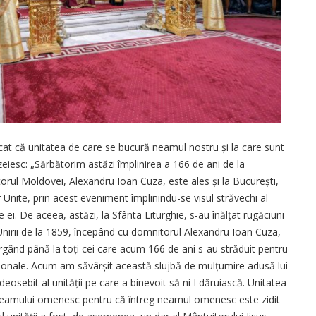
licat că unitatea de care se bucură neamul nostru și la care sunt
iesc: „Sărbătorim astăzi împlinirea a 166 de ani de la
rul Moldovei, Alexandru Ioan Cuza, este ales și la București,
 Unite, prin acest eveniment împlinindu-se visul străvechi al
e ei. De aceea, astăzi, la Sfânta Liturghie, s-au înălțat rugăciuni
 Unirii de la 1859, începând cu domnitorul Alexandru Ioan Cuza,
ergând până la toți cei care acum 166 de ani s-au străduit pentru
naționale. Acum am săvârșit această slujbă de mulțumire adusă lui
osebit al unității pe care a binevoit să ni-l dăruiască. Unitatea
 neamului omenesc pentru că întreg neamul omenesc este zidit