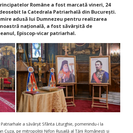
Principatelor Române a fost marcată vineri, 24
deosebit la Catedrala Patriarhală din București.
umire adusă lui Dumnezeu pentru realizarea
noastră națională, a fost săvârșită de
eanul, Episcop-vicar patriarhal.
 Patriarhale a săvârșit Sfânta Liturghie, pomenindu-i la
uza, pe mitro­po­liții Nifon Rusailă al Ţării Româ­nești și