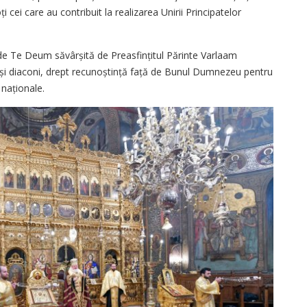
 cei care au contribuit la realizarea Unirii Principatelor
e Te Deum săvâr­șită de Preasfințitul Părinte Varlaam
 și diaconi, drept recunoștință față de Bunul Dumnezeu pentru
 națio­nale.