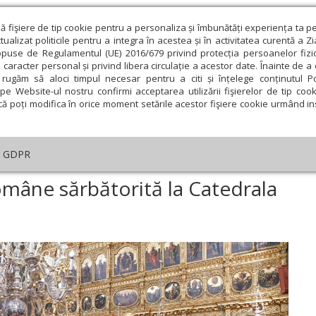
ză fişiere de tip cookie pentru a personaliza și îmbunătăți experiența ta p
alizat politicile pentru a integra în acestea și în activitatea curentă a Z
opuse de Regulamentul (UE) 2016/679 privind protecția persoanelor fizi
 caracter personal și privind libera circulație a acestor date. Înainte de 
eologie și spiritualitate
Educaţie și Cultură
Societate
rugăm să aloci timpul necesar pentru a citi și înțelege conținutul Pol
pe Website-ul nostru confirmi acceptarea utilizării fişierelor de tip cook
că poți modifica în orice moment setările acestor fişiere cookie urmând ins
An omagial
Comunicate de presă
Documentar
GDPR
irea Principatelor Române sărbătorită la Catedrala Patriarhală
omâne sărbătorită la Catedrala
ie
Februarie
Martie
Aprilie
Mai
Iunie