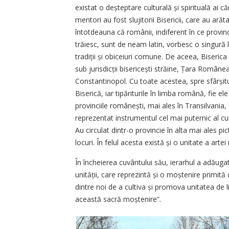
existat o deșteptare culturală și spirituală ai că
mentori au fost slujitorii Bisericii, care au arăt
întotdeauna că românii, indiferent în ce provin
trăiesc, sunt de neam latin, vorbesc o singură 
tradiții și obiceiuri comune. De aceea, Biserica 
sub jurisdicții bisericești străine, Țara Român
Constantinopol. Cu toate acestea, spre sfârșitu
Biserică, iar tipăriturile în limba română, fie 
provinciile românești, mai ales în Transilvania,
reprezentat instrumentul cel mai puternic al cultiv
Au circulat dintr-o provincie în alta mai ales pict
locuri. În felul acesta există și o unitate a arte
În încheierea cuvântului său, ierarhul a adăug
unității, care reprezintă și o moștenire primită 
dintre noi de a cultiva și promova unitatea de 
această sacră moștenire”.