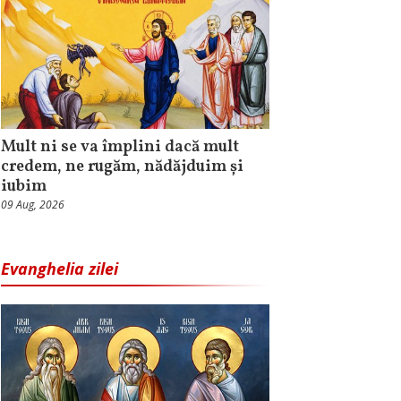
Mult ni se va împlini dacă mult
credem, ne rugăm, nădăjduim și
iubim
09 Aug, 2026
Evanghelia zilei