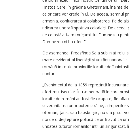
de Dumnezeu, Tatăl nostru Cel din ceruri. Darul
Hristos Care, în grădina Ghetsimani, înainte d
celor care vor crede în El. De aceea, semnul pre
armonia, conlucrarea și colaborarea. Pe de alt
ridicarea unora împotriva celorlalți. De aceea,
de ce astăzi I-am mulțumit lui Dumnezeu pentru
Dumnezeu ni l-a oferit”.
De asemenea, Preasfinția Sa a subliniat rolul sluj
mare deziderat al libertății și unității naționale
română în toate provinciile locuite de înain­tașii
contur.
„Evenimentul de la 1859 reprezintă încununare
efort multisecular. Într-o perioadă în care provi
locuite de români au fost fie ocupate, fie aflat
suzeranitatea unor puteri străine, a imperiilor 
otoman, țarist sau habsburgic, nu s-a putut vor
noi de o deșteptare politică ce ar fi avut ca u
unitatea tuturor românilor într-un singur stat. 