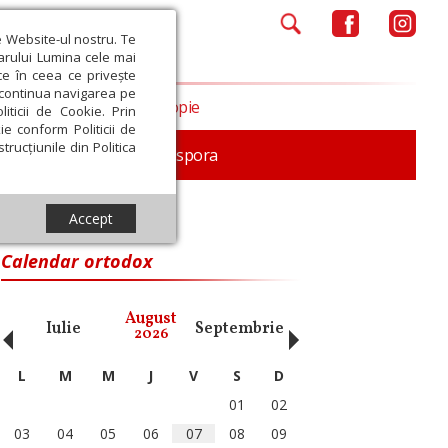
e Website-ul nostru. Te
iarului Lumina cele mai
ce în ceea ce privește
a continua navigarea pe
Opinii
Filantropie
iticii de Cookie. Prin
ie conform Politicii de
trucțiunile din Politica
In memoriam
Diaspora
Accept
Calendar ortodox
‹
›
August
Iulie
Septembrie
Octombrie
Noiembri
2026
L
M
M
J
V
S
D
01
02
03
04
05
06
07
08
09