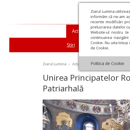
Ziarul Lumina utilizea
informăm că ne-am actu
recente modificări pr
prelucrarea datelor cu
Actualitate religioasă
T
Website-ul nostru te 
continuarea navigării 
Cookie. Nu uita totuși 
Știri
Mesaje și cuvântări
de Cookie.
Politica de Cookie
Ziarul Lumina
›
Actualitate religioasă
›
Știri
›
Un
Unirea Principatelor R
Patriarhală
st
Septembrie
Octombrie
Noiembrie
Decembrie
Ianuar