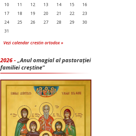
10
11
12
13
14
15
16
17
18
19
20
21
22
23
24
25
26
27
28
29
30
31
Vezi calendar crestin ortodox »
2026 -
„Anul omagial al pastorației
familiei creștine”