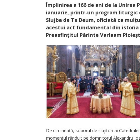
Împlinirea a 166 de ani de la Unirea 
ianuarie, printr-un program liturgic 
Slujba de Te Deum, oficiată ca mulț
acestui act fundamental din istoria 
Preasfințitul Părinte Varlaam Ploieșt
De dimineață, soborul de slujitori ai Catedralei
momentul rânduit pe domnitorul Alexandru Ioan C