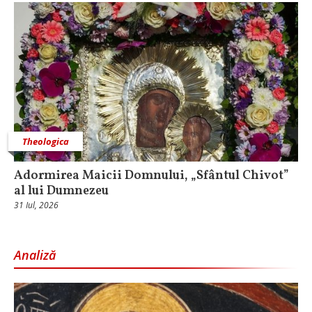
Theologica
Adormirea Maicii Domnului, „Sfântul Chivot”
al lui Dumnezeu
31 Iul, 2026
Analiză