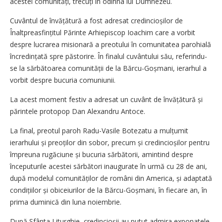
acestei comunități, trecuți în odihna lui Dumnezeu.
Cuvântul de învățătură a fost adresat credincioșilor de
Înaltpreasfințitul Părinte ­Arhiepiscop Ioachim care a vorbit
despre lucrarea misionară a preotului în comunitatea parohială
încredințată spre păstorire. În finalul cuvântului său, referindu-
se la sărbătoarea comunității de la Bărcu-Goșmani, ierarhul a
vorbit despre bucuria comuniunii.
La acest moment festiv a adresat un cuvânt de învățătură și
părintele protopop Dan Alexandru Antoce.
La final, preotul paroh Radu-Vasile Botezatu a mulțumit
ierarhului și preoților din sobor, precum și credincioșilor pentru
împreuna rugăciune și bucuria sărbătorii, amintind despre
începuturile acestei sărbători inaugurate în urmă cu 28 de ani,
după modelul comunităților de români din America, și adaptată
condițiilor și obiceiurilor de la Bărcu-Goșmani, în fiecare an, în
prima duminică din luna noiembrie.
După Sfânta Liturghie, credincioșii au putut admira exponatele