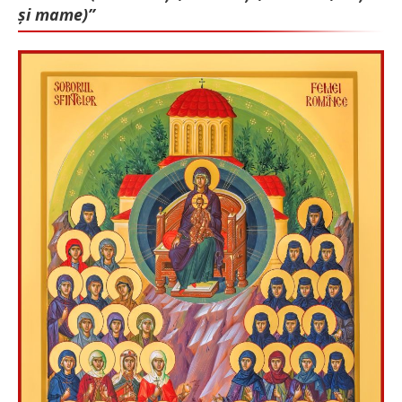
și mame)”