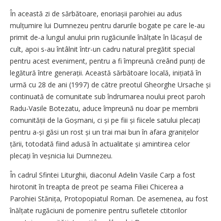
În această zi de sărbătoare, enoriașii parohiei au adus
mulțumire lui Dumnezeu pentru darurile bogate pe care le-au
primit de-a lungul anului prin rugăciunile înălțate în lăcașul de
cult, apoi s-au întâlnit într-un cadru natural pregătit special
pentru acest eveniment, pentru a fi împreună creând punți de
legătură între generații. Această sărbătoare locală, inițiată în
urmă cu 28 de ani (1997) de către preotul ­Gheorghe Ursache și
continuată de comunitate sub îndrumarea noului preot paroh
Radu-Vasile Botezatu, aduce împreună nu doar pe membrii
comunității de la Goșmani, ci și pe fiii și fiicele satului plecați
pentru a-și găsi un rost și un trai mai bun în afara granițelor
țării, totodată fiind adusă în actualitate și amintirea celor
plecați în veșnicia lui Dumnezeu.
În cadrul Sfintei Liturghii, diaconul Adelin Vasile Carp a fost
hirotonit în treapta de preot pe seama Filiei Chicerea a
Parohiei Stănița, Protopopiatul Roman. De asemenea, au fost
înălțate rugăciuni de pomenire pentru sufletele ctitorilor