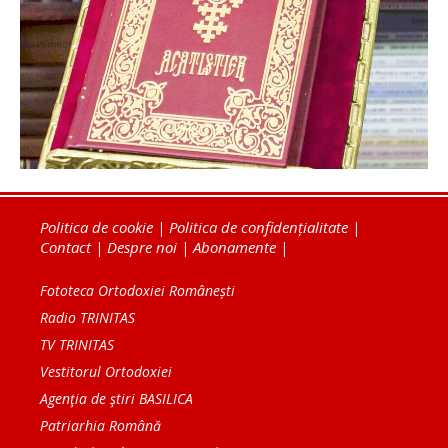
Politica de cookie
|
Politica de confidențialitate
|
Contact
|
Despre noi
|
Abonamente
|
Fototeca Ortodoxiei Românești
Radio TRINITAS
TV TRINITAS
Vestitorul Ortodoxiei
Agenţia de ştiri BASILICA
Patriarhia Română