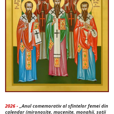
2026 -
„Anul comemorativ al sfintelor femei din
calendar (mironosițe, mu­cenițe, monahii, soții