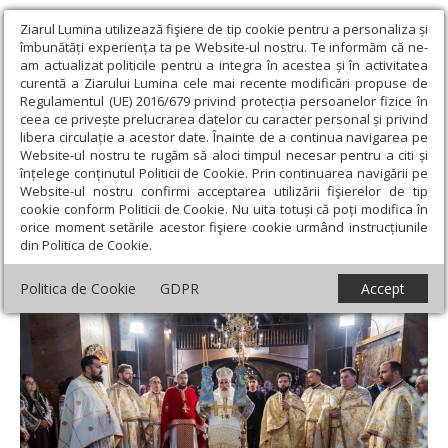
Ziarul Lumina utilizează fişiere de tip cookie pentru a personaliza și
îmbunătăți experiența ta pe Website-ul nostru. Te informăm că ne-
am actualizat politicile pentru a integra în acestea și în activitatea
curentă a Ziarului Lumina cele mai recente modificări propuse de
Regulamentul (UE) 2016/679 privind protecția persoanelor fizice în
ceea ce privește prelucrarea datelor cu caracter personal și privind
libera circulație a acestor date. Înainte de a continua navigarea pe
Website-ul nostru te rugăm să aloci timpul necesar pentru a citi și
Ziarul Lumina
›
Actualitate religioasă
›
Știri
›
Ziua recunoștinței
înțelege conținutul Politicii de Cookie. Prin continuarea navigării pe
la Parohia Bărcu-Goșmani din Neamț
Website-ul nostru confirmi acceptarea utilizării fişierelor de tip
cookie conform Politicii de Cookie. Nu uita totuși că poți modifica în
Ziua recunoștinței la Parohia Bărcu-
orice moment setările acestor fişiere cookie urmând instrucțiunile
din Politica de Cookie.
Goșmani din Neamț
Politica de Cookie
GDPR
Accept