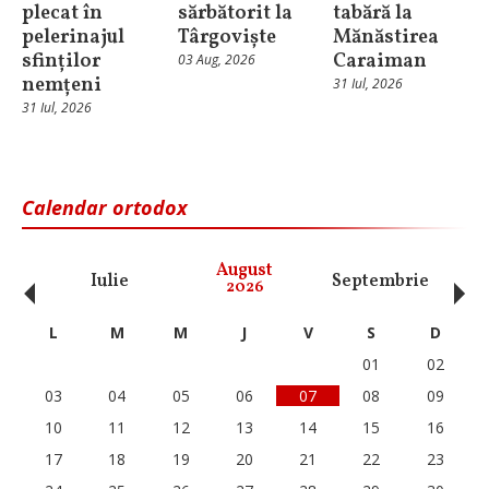
plecat în
sărbătorit la
tabără la
pelerinajul
Târgoviște
Mănăstirea
sfinților
Caraiman
03 Aug, 2026
nemțeni
31 Iul, 2026
31 Iul, 2026
Calendar ortodox
‹
›
August
Iulie
Septembrie
O
2026
L
M
M
J
V
S
D
01
02
03
04
05
06
07
08
09
10
11
12
13
14
15
16
17
18
19
20
21
22
23