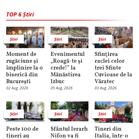
TOP 6 Știri
Știri
Știri
Știri
Moment de
Evenimentul
Sfințirea
rugăciune şi
„Roagă-te și
raclei celor
împlinire la o
crede!” la
trei Sfinte
biserică din
Mănăstirea
Cuvioase de la
Bucureşti
Izbuc
Văratec
02 Aug, 2026
05 Aug, 2026
03 Aug, 2026
Știri
Știri
Știri
Peste 100 de
Sfântul Ierarh
Tineri din
tineri au
Nifon va fi
Italia, într-o