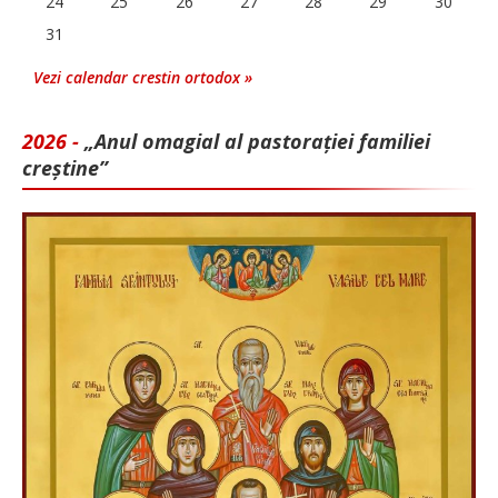
24
25
26
27
28
29
30
31
Vezi calendar crestin ortodox »
2026 -
„Anul omagial al pastorației familiei
creștine”