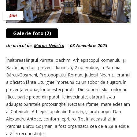
Știri
Galerie foto (2)
Un articol de:
Marius Nedelcu
-
03 Noiembrie 2025
Înaltpreasfințitul Părinte Ioachim, Arhiepiscopul Romanului și
Bacăului, a fost prezent duminică, 2 noiembrie, în Parohia
Bărcu-Goșmani, Protopopiatul Roman, județul Neamț. Ierarhul
a oficiat Sfânta Liturghie împreună cu un sobor de slujitori, în
prezența enoriașilor acestei parohii. Din soborul slujitorilor au
făcut parte preoți din parohiile învecinate, cărora li s-au
adăugat părintele protosinghel Nectarie Iftimie, mare eclesiarh
al Catedralei Arhiepiscopale din Roman; și protopopul Dan
Alexandru Antoce, conform eprb.ro. Tot în această zi, în
Parohia Bărcu-Goșmani a fost organizată cea de-a 28-a ediție
a Zilei recunoștinței.