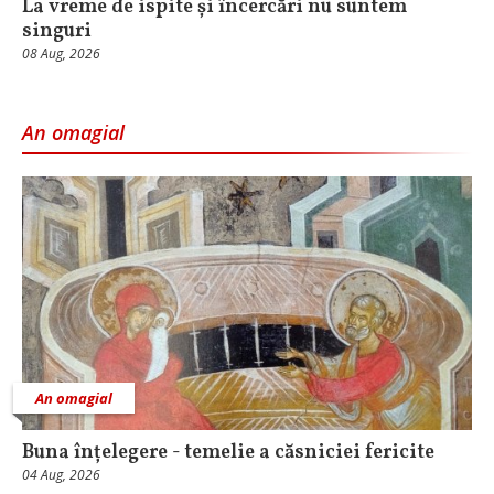
La vreme de ispite și încercări nu suntem
singuri
08 Aug, 2026
An omagial
An omagial
Buna înțelegere - temelie a căsniciei fericite
04 Aug, 2026