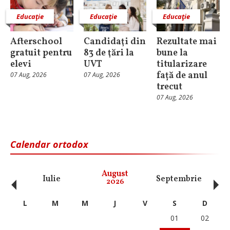
Educaţie
Educaţie
Educaţie
Afterschool
Candidaţi din
Rezultate mai
gratuit pentru
83 de ţări la
bune la
elevi
UVT
titularizare
față de anul
07 Aug, 2026
07 Aug, 2026
trecut
07 Aug, 2026
Calendar ortodox
‹
›
August
Iulie
Septembrie
O
2026
L
M
M
J
V
S
D
01
02