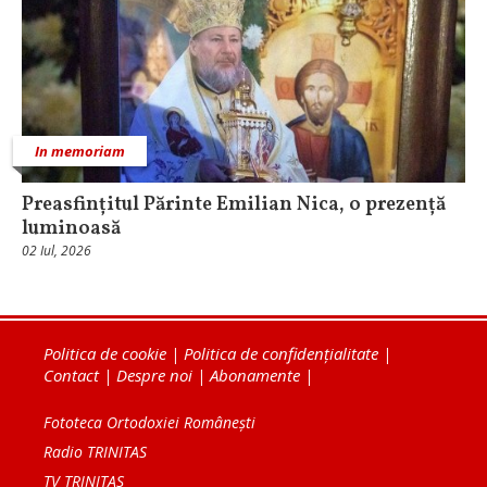
In memoriam
Preasfințitul Părinte Emilian Nica, o prezență
luminoasă
02 Iul, 2026
Politica de cookie
|
Politica de confidențialitate
|
Contact
|
Despre noi
|
Abonamente
|
Fototeca Ortodoxiei Românești
Radio TRINITAS
TV TRINITAS