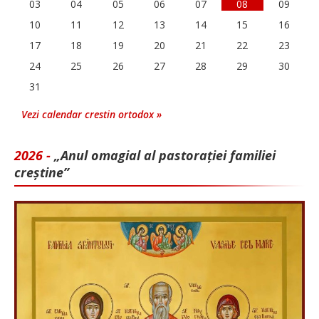
03
04
05
06
07
08
09
10
11
12
13
14
15
16
17
18
19
20
21
22
23
24
25
26
27
28
29
30
31
Vezi calendar crestin ortodox »
2026 -
„Anul omagial al pastorației familiei
creștine”