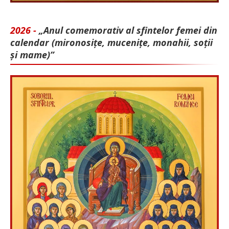
2026 -
„Anul comemorativ al sfintelor femei din
calendar (mironosițe, mu­cenițe, monahii, soții
și mame)”