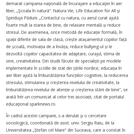
demarat campania naţională de încurajare a educaţiei în aer
liber, „Şcoala în natură”: Natura Vie, Life Education for All şi
Spiriduşii Pădurii. „Contactul cu natura, cu aerul curat ajută
foarte mult la starea de bine, de relaxare mentală și reduce
stresul. De asemenea, orice metodă de educație formală, în
spații diferite de sala de clasă, crește atașamentul copiilor față
de școală, motivația de a învăța, reduce bullying-ul și le
dezvoltă copiilor capacitatea de adaptare, curajul, stima de
sine, creativitatea. Din studii făcute de specialiști pe modele
implementate în școlile de stat din țările nordice, educația în
aer liber ajută la îmbunătățirea funcțiilor cognitive, la reducerea
stresului, stimularea și creșterea nivelului de creativitate, la
îmbunătățirea nivelului de atenție și creșterea stării de bine”, se
arată într-un comunicat al celor trei asociații, citat de portalul
educaţional sparknews.ro.
În cadrul acestei campanii, s-a derulat şi o cercetare
sociologică, coordonată de asist. univ. Sergiu Raiu, de la
Universitatea „Ștefan cel Mare” din Suceava, care a constat în