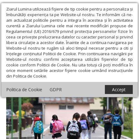
Ziarul Lumina utilizează fişiere de tip cookie pentru a personaliza și
îmbunătăți experiența ta pe Website-ul nostru. Te informăm că ne-
am actualizat politicile pentru a integra în acestea și în activitatea
curentă a Ziarului Lumina cele mai recente modificări propuse de
Regulamentul (UE) 2016/679 privind protecția persoanelor fizice în
ceea ce privește prelucrarea datelor cu caracter personal și privind
libera circulație a acestor date. Înainte de a continua navigarea pe
Website-ul nostru te rugăm să aloci timpul necesar pentru a citi și
Ziarul Lumina
›
Educaţie și Cultură
›
Educaţie
›
Elevii din
înțelege conținutul Politicii de Cookie. Prin continuarea navigării pe
România vor şcoală în aer liber
Website-ul nostru confirmi acceptarea utilizării fişierelor de tip
cookie conform Politicii de Cookie. Nu uita totuși că poți modifica în
Elevii din România vor şcoală în aer liber
orice moment setările acestor fişiere cookie urmând instrucțiunile
din Politica de Cookie.
Politica de Cookie
GDPR
Accept