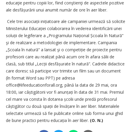
educaţie pentru copiii lor, fiind conştienţi de aspectele pozitive
ale desfășurării unui anumit număr de ore în aer liber.
Cele trei asociații inițiatoare ale campaniei urmează să solicite
Ministerului Educației colaborarea în vederea identificării unei
soluții de legiferare a „Progra­mului Național Școala în Natură”
şi de realizare a metodologiei de implementare. Campania
„Școala în natură” a lansat şi o competiție de proiecte pentru
profesorii care au realizat până acum ore în afara sălii de
clasă, sub titlul „Lecții desfășurate în natură”. Cadrele didactice
care doresc să participe vor trimite un film sau un document
(în format Word sau PPT) pe adresa
office@lifeeducationforall.org, până la data de 29 mai, ora
18:00, iar câștigătorii vor fi anunțați în data de 31 mai. Premiul
cel mare va consta în dotarea școlii unde predă profesorul
câștigător cu două spații de învățare în aer liber. Materialele
selectate urmează să fie publicate online sub forma unui ghid
de bune practici pentru educația în aer liber.
(O. N.)