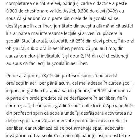
completarea de către elevi, părinţi şi cadre didactice a peste
9.300 de chestionare valide. Astfel, 3.390 de elevi (94%) au
spus că şi-ar dori ca o parte din orele de la şcoală să se
desfăşoare în aer liber, jumătate din aceştia afirmând că astfel
li s-ar părea mai interesante lecţiile şi ar veni cu plăcere la
şcoală. Studiul arată, totodată, că 25% din elevi petrec, într-o zi
obișnuită, sub o oră în aer liber, pentru că „nu au timp, din
cauza temelor și învățatului”, şi doar 2,1% din cei chestionaţi
au spus că fac lecții la școală în aer liber.
Pe de altă parte, 73,6% din profesori spun că au predat
ore/lecții în aer liber până acum, cel mai adesea în curtea școlii,
în parc, în grădina botanică sau în pădure, iar 96% și-ar dori ca
o parte din orele predate să se desfășoare în aer liber, fie în
curtea școlii, fie în parc, grădină sau în alte locuri. Aproape 60%
din profesori spun că școala unde își desfășoară activitatea nu
deține spații de învățare adecvate pentru derularea orelor în
aer liber, dar subliniază că se pot amenaja spații adecvate
învățării în curtea şcolii. Cei mai mulţi părinţi susţin o astfel de