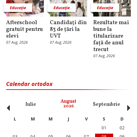
Educaţie
Educaţie
Educaţie
Afterschool
Candidaţi din
Rezultate mai
gratuit pentru
83 de ţări la
bune la
elevi
UVT
titularizare
față de anul
07 Aug, 2026
07 Aug, 2026
trecut
07 Aug, 2026
Calendar ortodox
‹
›
August
Iulie
Septembrie
O
2026
L
M
M
J
V
S
D
01
02
03
04
05
06
07
08
09