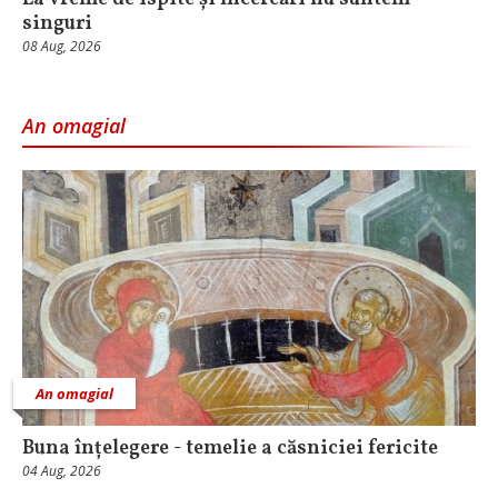
singuri
08 Aug, 2026
An omagial
An omagial
Buna înțelegere - temelie a căsniciei fericite
04 Aug, 2026