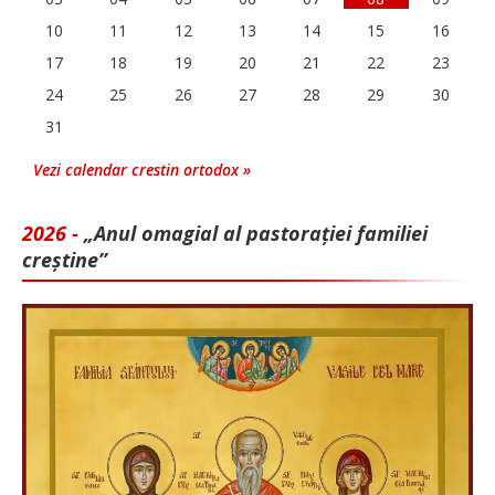
10
11
12
13
14
15
16
17
18
19
20
21
22
23
24
25
26
27
28
29
30
31
Vezi calendar crestin ortodox »
2026 -
„Anul omagial al pastorației familiei
creștine”