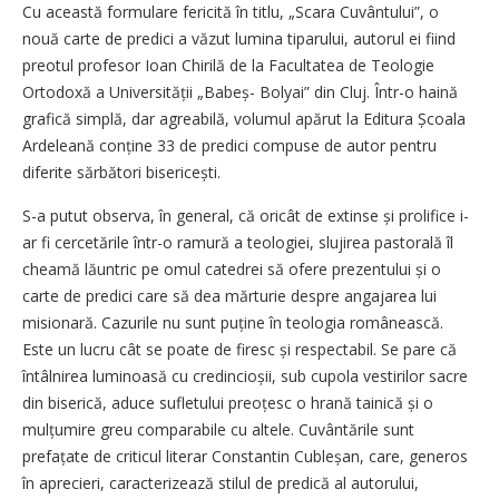
Cu această formulare fericită în titlu, „Scara Cuvântului”, o
nouă carte de predici a văzut lumina tiparului, autorul ei fiind
preotul profesor Ioan Chirilă de la Facultatea de Teologie
Ortodoxă a Universității „Babeș- Bolyai” din Cluj. Într-o haină
grafică simplă, dar agreabilă, volumul apărut la Editura Școala
Ardeleană conține 33 de predici compuse de autor pentru
diferite sărbători bisericești.
S-a putut observa, în general, că oricât de extinse și prolifice i-
ar fi cercetările într-o ramură a teologiei, slujirea pastorală îl
cheamă lăuntric pe omul catedrei să ofere prezentului și o
carte de predici care să dea mărturie despre angajarea lui
misionară. Cazurile nu sunt puține în teologia românească.
Este un lucru cât se poate de firesc și respectabil. Se pare că
întâlnirea luminoasă cu cre­dincioșii, sub cupola vestirilor sacre
din biserică, aduce sufletului preoțesc o hrană tainică și o
mulțumire greu comparabile cu altele. Cuvântările sunt
prefațate de criticul literar Constantin Cubleșan, care, generos
în aprecieri, caracterizează stilul de predică al autorului,