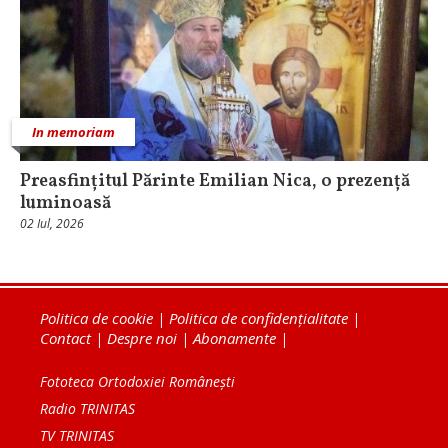
In memoriam
Preasfințitul Părinte Emilian Nica, o prezență
luminoasă
02 Iul, 2026
Politica de cookie
|
Politica de confidențialitate
|
Contact
|
Despre noi
|
Abonamente
|
Fototeca Ortodoxiei Românești
Radio TRINITAS
TV TRINITAS