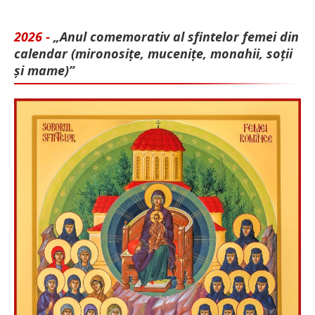
2026 -
„Anul comemorativ al sfintelor femei din
calendar (mironosițe, mu­cenițe, monahii, soții
și mame)”