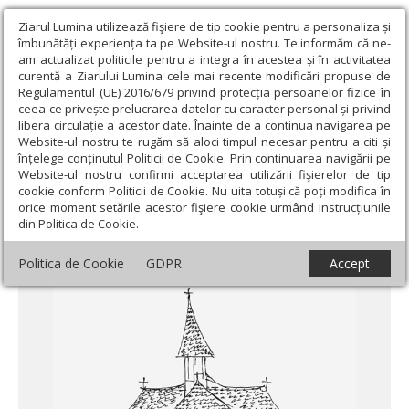
Ziarul Lumina utilizează fişiere de tip cookie pentru a personaliza și
îmbunătăți experiența ta pe Website-ul nostru. Te informăm că ne-
am actualizat politicile pentru a integra în acestea și în activitatea
curentă a Ziarului Lumina cele mai recente modificări propuse de
Regulamentul (UE) 2016/679 privind protecția persoanelor fizice în
ceea ce privește prelucrarea datelor cu caracter personal și privind
libera circulație a acestor date. Înainte de a continua navigarea pe
Website-ul nostru te rugăm să aloci timpul necesar pentru a citi și
Ziarul Lumina
›
Educaţie și Cultură
›
Educaţie
›
PREZENTARE
înțelege conținutul Politicii de Cookie. Prin continuarea navigării pe
CARTE: Scara Cuvântului - eseuri omiletice
Website-ul nostru confirmi acceptarea utilizării fişierelor de tip
cookie conform Politicii de Cookie. Nu uita totuși că poți modifica în
PREZENTARE CARTE: Scara Cuvântului -
orice moment setările acestor fişiere cookie urmând instrucțiunile
din Politica de Cookie.
eseuri omiletice
Politica de Cookie
GDPR
Accept