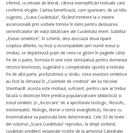
oferind, cu intuiție de literat, câteva exemplificări textuale care
confirmă elogiile. Cartea beneficiază, cum spuneam, de un titlu
sugestiv, „Scara Cuvântului”, făcând trimitere la o inițiere
ascensională prin vorbele trimise în inimi pentru deslușirea
semnificațiilor de viață dătătoare ale Cuvântului etern. Subtitlul
„Eseuri omiletice”, în schimb, deși asociază două tipare
scriptice diferite, nu însă și incompatibile (am numit eseul și
omilia), se depărtează puțin de ceea ce găsim în paginile cărții.
Pe de o parte, formula în sine este stimulativă pentru domeniul
retoricii bisericești, sugerând o complexitate sporită a textului.
Pe de altă parte, profunzimea și strălu-­ cirea eseisticii omiletice
au fost la climaxul în „Cuvintele de credință” ale lui Nicolae
Steinhardt. Acesta este motivul, suficient, pentru care ar trebui
făcută o distincție între predica popularizatoare (didactică) și
eseul omiletic (o „încercare” de a aprofunda teologic, filosofic,
existențialist, filologic, literar o temă evanghelică), fiecare cu
însemnătatea sa pastorală bine determinată. Cele 33 de texte
din volumul „Scara Cuvântului” reproduc, la drept vorbind,
cuvântări predilect vesperale rostite de la amvonul Catedralei