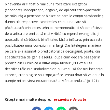
binevenită ar fi fost o mai bună focalizare exegetică
(secondată îndeaproape, organic, de aplicații etico-pastorale
pe măsură) a pericopelor biblice pe care le conțin sărbătorile și
duminicile respective. Bineînțeles că nu una care să
păcătuiască prin exces tehnico-hermeneutic, ci să beneficieze
de o articulare omiletică mai vizibilă cu reperul evanghelic și
apostolic al sărbătorii, bineînțeles fără a înlătura, prin aceasta,
posibilitatea unor conexiuni mai largi. Dar înțelegem maniera
pe care și-a asumat-o predicatorul ca decurgând, poate, din
specificitatea de gen a eseului, după cum declară pasager în
predica din Duminica a VIII-a după Rusalii: „Nu vreau să
descifrez tâlcurile simbolismelor, nu vreau să fac nici încadrări
istorice, cronologice sau topografice. Vreau doar să vă aduc în
atenție milostivirea extraordinară a Mântuitorului...” (p. 121).
Citeşte mai multe despre:
prezentare de carte