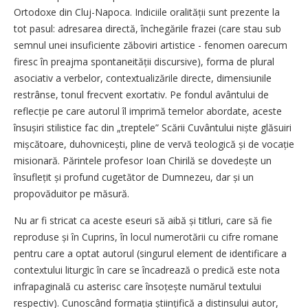
Ortodoxe din Cluj-Napoca. Indiciile oralității sunt prezente la
tot pasul: adresarea directă, închegările frazei (care stau sub
semnul unei insuficiente zăboviri artistice - fenomen oarecum
firesc în preajma spontaneității discursive), forma de plural
asociativ a verbelor, contextualizările directe, dimensiunile
restrânse, tonul frecvent exortativ. Pe fondul avântului de
reflecție pe care autorul îl imprimă temelor abordate, aceste
însușiri stilistice fac din „treptele” Scării Cuvântului niște glăsuiri
mișcătoare, duhovnicești, pline de vervă teologică și de vocație
misionară. Părintele profesor Ioan Chirilă se dovedește un
însuflețit și profund cugetător de Dumnezeu, dar și un
propovăduitor pe măsură.
Nu ar fi stricat ca aceste eseuri să aibă și titluri, care să fie
reproduse și în Cuprins, în locul numerotării cu cifre romane
pentru care a optat autorul (singurul element de identificare a
contextului liturgic în care se încadrează o predică este nota
infrapaginală cu asterisc care însoțește numărul textului
respectiv). Cunoscând formația știin­țifică a distinsului autor,