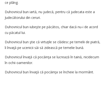
ce plâng.
Duhovnicul bun iartă, nu judecă, pentru că judecata este a
Judecătorului din ceruri.
Duhovnicul bun iubeşte pe păcătos, chiar dacă nu-i de acord
cu păcatul lui.
Duhovnicul bun ştie că virtuţile se clădesc pe temelii de piatră,
îi învaţă pe ucenicii săi să zidească pe temelie bună.
Duhovnicul învaţă că pocăinţa se lucrează în taină, nicidecum
în ochii oamenilor.
Duhovnicul bun învaţă că pocăinţa se încheie la mormânt.