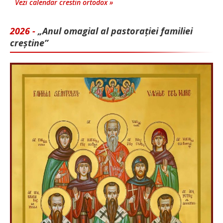
Vezi calendar crestin ortodox »
2026 -
„Anul omagial al pastorației familiei
creștine”