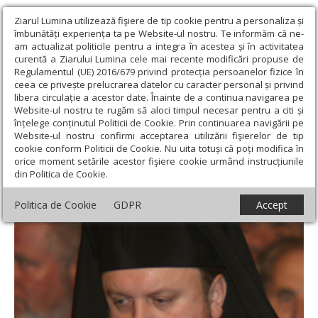
Ziarul Lumina utilizează fişiere de tip cookie pentru a personaliza și
îmbunătăți experiența ta pe Website-ul nostru. Te informăm că ne-
am actualizat politicile pentru a integra în acestea și în activitatea
curentă a Ziarului Lumina cele mai recente modificări propuse de
Regulamentul (UE) 2016/679 privind protecția persoanelor fizice în
ceea ce privește prelucrarea datelor cu caracter personal și privind
libera circulație a acestor date. Înainte de a continua navigarea pe
Website-ul nostru te rugăm să aloci timpul necesar pentru a citi și
Ziarul Lumina
›
Educaţie și Cultură
›
Interviu
›
Care sunt
înțelege conținutul Politicii de Cookie. Prin continuarea navigării pe
calităţile unui bun duhovnic?
Website-ul nostru confirmi acceptarea utilizării fişierelor de tip
cookie conform Politicii de Cookie. Nu uita totuși că poți modifica în
Care sunt calităţile unui bun duhovnic?
orice moment setările acestor fişiere cookie urmând instrucțiunile
din Politica de Cookie.
Politica de Cookie
GDPR
Accept