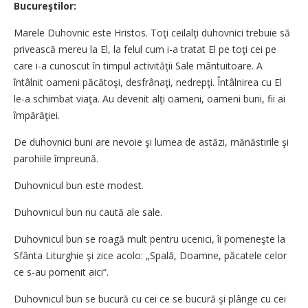
Bucureştilor:
Marele Duhovnic este Hristos. Toţi ceilalţi duhovnici trebuie să
privească mereu la El, la felul cum i-a tratat El pe toţi cei pe
care i-a cunoscut în timpul activităţii Sale mântuitoare. A
întâlnit oameni păcătoşi, desfrânaţi, nedrepţi. Întâlnirea cu El
le-a schimbat viaţa. Au devenit alţi oameni, oameni buni, fii ai
împărăţiei.
De duhovnici buni are nevoie şi lumea de astăzi, mănăstirile şi
parohiile împreună.
Duhovnicul bun este modest.
Duhovnicul bun nu caută ale sale.
Duhovnicul bun se roagă mult pentru ucenici, îi pomeneşte la
Sfânta Liturghie şi zice acolo: „Spală, Doamne, păcatele celor
ce s-au pomenit aici“.
Duhovnicul bun se bucură cu cei ce se bucură şi plânge cu cei