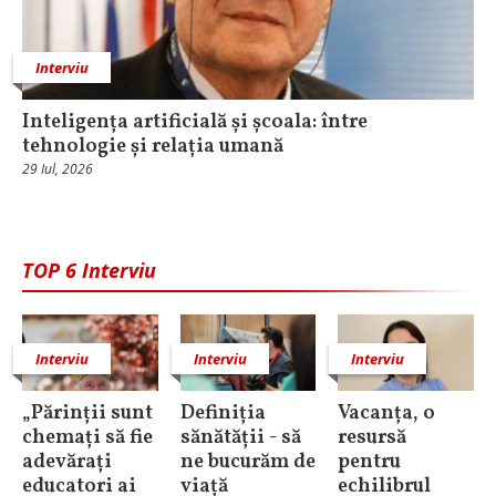
Interviu
Inteligența artificială și școala: între
tehnologie și relația umană
29 Iul, 2026
TOP 6 Interviu
Interviu
Interviu
Interviu
„Părinții sunt
Definiția
Vacanța, o
chemați să fie
sănătății - să
resursă
adevărați
ne bucurăm de
pentru
educatori ai
viață
echilibrul