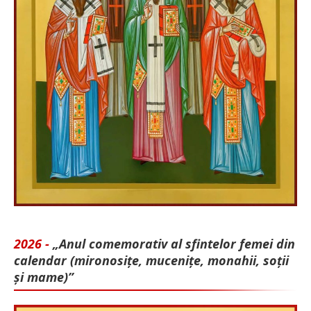
2026 -
„Anul comemorativ al sfintelor femei din
calendar (mironosițe, mu­cenițe, monahii, soții
și mame)”