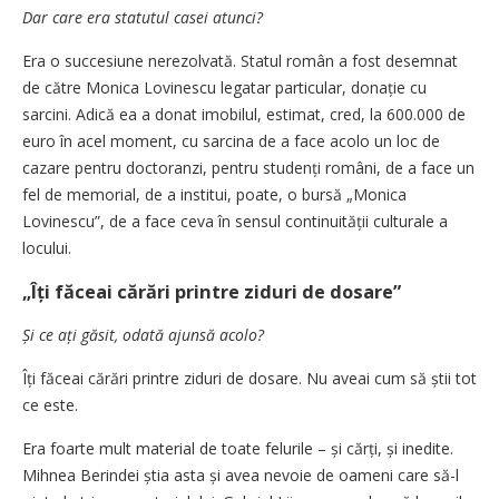
Dar care era statutul casei atunci?
Era o succesiune nerezolvată. Statul român a fost desemnat
de către Monica Lovinescu legatar particular, donație cu
sarcini. Adică ea a donat imobilul, estimat, cred, la 600.000 de
euro în acel moment, cu sarcina de a face acolo un loc de
cazare pentru doctoranzi, pentru studenți români, de a face un
fel de memorial, de a institui, poate, o bursă „Monica
Lovinescu”, de a face ceva în sensul continuității culturale a
locului.
„Îți făceai cărări printre ziduri de dosare”
Și ce ați găsit, odată ajunsă acolo?
Îți făceai cărări printre ziduri de dosare. Nu aveai cum să știi tot
ce este.
Era foarte mult material de toate felurile – și cărți, și inedite.
Mihnea Berindei știa asta și avea nevoie de oameni care să-l