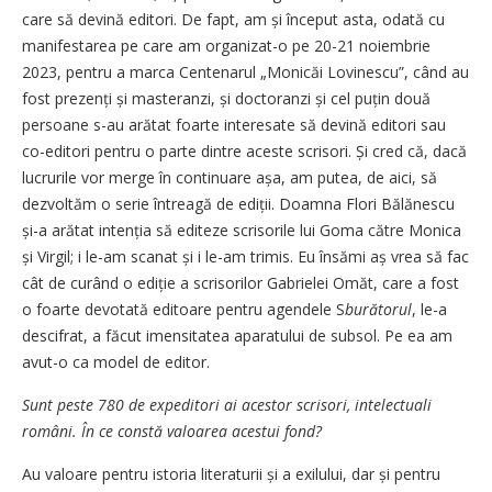
care să devină editori. De fapt, am și început asta, odată cu
manifestarea pe care am organizat-o pe 20-21 noiembrie
2023, pentru a marca Centenarul „Monicăi Lovinescu”, când au
fost prezenți și masteranzi, și doctoranzi și cel puțin două
persoane s-au arătat foarte interesate să devină editori sau
co-editori pentru o parte dintre aceste scrisori. Și cred că, dacă
lucrurile vor merge în continuare așa, am putea, de aici, să
dezvoltăm o serie întreagă de ediții. Doamna Flori Bălănescu
și-a arătat intenția să editeze scrisorile lui Goma către Monica
și Virgil; i le-am scanat și i le-am trimis. Eu însămi aș vrea să fac
cât de curând o ediție a scrisorilor Gabrielei Omăt, care a fost
o foarte devotată editoare pentru agendele S
burătorul
, le-a
descifrat, a făcut imensitatea aparatului de subsol. Pe ea am
avut-o ca model de editor.
Sunt peste 780 de expeditori ai acestor scrisori, intelectuali
români. În ce constă valoarea acestui fond?
Au valoare pentru istoria literaturii și a exilului, dar și pentru