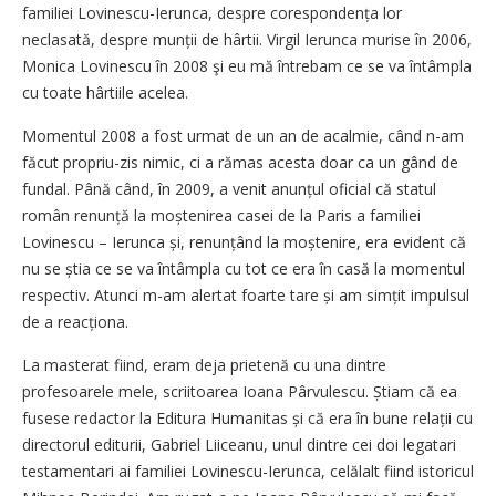
familiei Lovinescu-Ierunca, despre corespondența lor
neclasată, despre munții de hârtii. Virgil Ierunca murise în 2006,
Monica Lovinescu în 2008 şi eu mă întrebam ce se va întâmpla
cu toate hârtiile acelea.
Momentul 2008 a fost urmat de un an de acalmie, când n-am
făcut propriu-zis nimic, ci a rămas acesta doar ca un gând de
fundal. Până când, în 2009, a venit anunțul oficial că statul
român renunță la moștenirea casei de la Paris a familiei
Lovinescu – Ierunca și, renunțând la moștenire, era evident că
nu se știa ce se va întâmpla cu tot ce era în casă la momentul
respectiv. Atunci m-am alertat foarte tare și am simțit impulsul
de a reacționa.
La masterat fiind, eram deja prietenă cu una dintre
profesoarele mele, scriitoarea Ioana Pârvulescu. Știam că ea
fusese redactor la Editura Humanitas și că era în bune relații cu
directorul editurii, Gabriel Liiceanu, unul dintre cei doi legatari
testamentari ai familiei Lovinescu-Ierunca, celălalt fiind istoricul