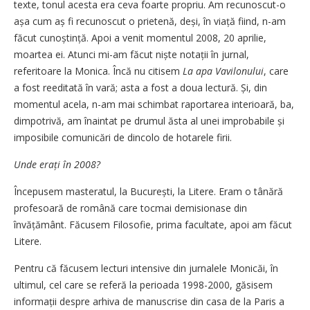
texte, tonul acesta era ceva foarte propriu. Am recunoscut-o
așa cum aș fi recunoscut o prietenă, deși, în viață fiind, n-am
făcut cunoștință. Apoi a venit momentul 2008, 20 aprilie,
moartea ei. Atunci mi-am făcut niște notații în jurnal,
referitoare la Monica. Încă nu citisem
La apa Vavilonului
, care
a fost reeditată în vară; asta a fost a doua lectură. Și, din
momentul acela, n-am mai schimbat raportarea interioară, ba,
dimpotrivă, am înaintat pe drumul ăsta al unei improbabile și
imposibile comunicări de dincolo de hotarele firii.
Unde erați în 2008?
Începusem masteratul, la București, la Litere. Eram o tânără
profesoară de română care tocmai demisionase din
învățământ. Făcusem Filosofie, prima facultate, apoi am făcut
Litere.
Pentru că făcusem lecturi intensive din jurnalele Monicăi, în
ultimul, cel care se referă la perioada 1998-2000, găsisem
informații despre arhiva de manuscrise din casa de la Paris a