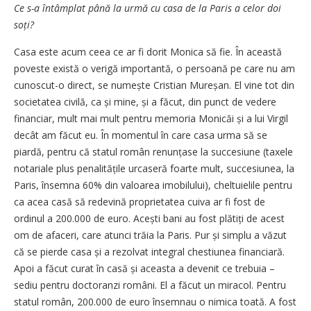
Ce s-a întâmplat până la urmă cu casa de la Paris a celor doi
soți?
Casa este acum ceea ce ar fi dorit Monica să fie. În această
poveste există o verigă importantă, o persoană pe care nu am
cunoscut-o direct, se numește Cristian Mureșan. El vine tot din
societatea civilă, ca și mine, și a făcut, din punct de vedere
financiar, mult mai mult pentru memoria Monicăi și a lui Virgil
decât am făcut eu. În momentul în care casa urma să se
piardă, pentru că statul român renunțase la succesiune (taxele
notariale plus penalitățile urcaseră foarte mult, succesiunea, la
Paris, însemna 60% din valoarea imobilului), cheltuielile pentru
ca acea casă să redevină proprietatea cuiva ar fi fost de
ordinul a 200.000 de euro. Acești bani au fost plătiți de acest
om de afaceri, care atunci trăia la Paris. Pur și simplu a văzut
că se pierde casa și a rezolvat integral chestiunea financiară.
Apoi a făcut curat în casă și aceasta a devenit ce trebuia –
sediu pentru doctoranzi români. El a făcut un miracol. Pentru
statul român, 200.000 de euro însemnau o nimica toată. A fost