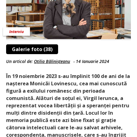
Interviu
Galerie foto (38)
Un articol de:
Otilia Bălinișteanu
-
14 Ianuarie 2024
În 19 noiembrie 2023 s-au împlinit 100 de ani de la
nașterea Monicăi Lovinescu, cea mai cunoscută
figură a exilului românesc din perioada
comunistă. Alături de soțul ei, Virgil Ierunca, a
reprezentat vocea libertății și a speranței pentru
mulți dintre disidenții din țară. Locul lor în
memoria publică este azi bine fixat și grație
câtorva intelectuali care le-au salvat arhivele,
corespondența, manuscrisele, care s-au îngrijit