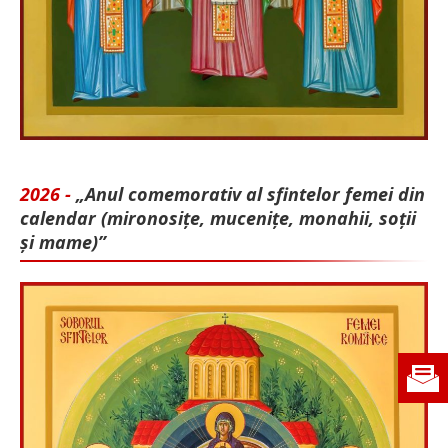
2026 -
„Anul comemorativ al sfintelor femei din
calendar (mironosițe, mu­cenițe, monahii, soții
și mame)”