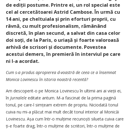
de ediții postume. Printre ei, un rol special este
cel al cercetătoarei Astrid Cambose. În urmă cu
14 ani, pe cheltuiala și prin eforturi proprii, cu
râvnă, cu mult profesionalism, rămânând
discretă, în plan secund, a salvat din casa celor
doi soți, de la Paris, o uriașă și foarte valoroasă
arhivă de scrisori și documente. Povestea
acestui demers, în premieră în interviul pe care
ni l-a acordat.
Cum s-a produs apropierea d-voastră de ceea ce a însemnat
Monica Lovinescu în istoria noastră recentă?
Am descoperit-o pe Monica Lovinescu în ultimii ani ai vieții ei,
în
Jurnalele
editate antum. M-a fascinat de la prima pagină
tonul, pe care-l simțeam extrem de propriu. Niciodată tonul
cuiva nu mi-a plăcut mai mult decât tonul interior al Monicăi
Lovinescu. Așa cum într-o mulțime recunoști silueta cuiva care
ți-e foarte drag, într-o mulțime de scriitori, într-o mulțime de