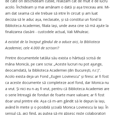
de câte ori deschideam cutiile, realizam cât de mult e de lucru
acolo. Închideam și mai amânam o dată și așa treceau anii. Mi-
am dat seama că ele trebuie să intre în circuit și am luat
decizia să le aduc așa, neclasate, și să constitui un fond la
Biblioteca Academiei, filiala Iași, unde avea cine să mă ajute la
finalizarea clasării - custodele actual, Vali Mihuleac.
A existat de la început gândul de a aduce aici, la Biblioteca
Academiei, cele 4.000 de scrisori?
Printre documentele tatălui său exista o hârtiuță scrisă de
mâna Monicăi, pe care scria: „Aceste lucruri nu pot ajunge,
deocamdată, la Biblioteca Academiei (din București, n.r.)”.
Acolo exista deja un Fond „Eugen Lovinescu” și firesc ar fi fost
ca aceste documente să completeze acel fond, dar Monica nu
a vrut. Și nici eu n-aș fi vrut, pentru că Biblioteca Academiei are
o serie întreagă de fonduri de foarte mare valoare; ar fi fost
doar unul printre ele. Așa că m-am gândit să le depun la Iași,
având în minte și o posibilă școală Monica Lovinescu la Iași. În
sensul că, aici fiind, aș putea să-mi găsesc niște colaboratori