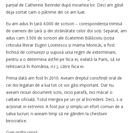
parțial de Catherine Berindei după moartea lor. Deci am găsit
deja sortat cam o pătrime din ce am luat.
Eu am adus în țară 4.000 de scrisori – corespondența trimisă
de oameni din țară și din străinătate celor doi soți. Separat, am
adus cam 3.500 de scrisori ale Ecaterinei Bălăcioiu (soția
criticului literar Eugen Lovinescu și mama Monicăi, a fost
închisă de comuniști și supusă unui regim de exterminare,
pentru a o determina astfel pe fiica ei, exilată la Paris, să se
reîntoarcă în România, n.r.), către fiica ei.
Prima dată am fost în 2010. Aveam dreptul consfințit oral de
cei doi legatari de a lua tot ce voi găsi important. Dar nu
aveam niciun document scris, nicio parafă, nici măcar o
calitate oficială. Totul mergea pe un șir al încrederii. Deci, s-a
acționat
in extremis
. A fost pur și simplu un efort comun de a
salva lucruri; n-aveam timp să ne gândim la chestiuni
birocratice.
Cum arăta casa?