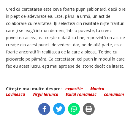
Cred că cercetarea este ceva foarte puțin șablonard, dacă o iei
în piept de-adevăratelea. Este, până la urmă, un act de
colaborare cu realitatea. Îți selectezi din realitate niște frânturi
care ți se leagă într-un demers, într-o poveste, tu creezi
povestea aceea, ea crește o dată cu tine, reprezintă un act de
creație din acest punct de vedere, dar, pe de altă parte, este
foarte ancorată în realitatea de la care a plecat. Te ține cu
picioarele pe pământ. Ca cercetător, cel puțin în modul în care
fac eu acest lucru, ești mai aproape de istoric decât de literat.
Citeşte mai multe despre:
expozitie
-
Monica
Lovinescu
-
Virgil Ierunca
-
Exilul romanesc
-
comunism