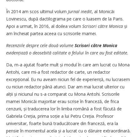
În 2014 am scos ultimul volum
Jurnal inedit
, al Monicăi
Lovinescu, după dactilograma pe care o luasem de la Paris.
Apoi a urmat, în 2016, al doilea volum
Scrisori către Monica
și
am încheiat partea aceea cu scrisorile mamei.
Recenziile despre cele două volume
Scrisori către Monica
evidențiază o deosebită calitate a felului în care au fost editate.
Da, m-a ajutat foarte mult și modul în care am lucrat cu Mona
Antohi, care mi-a fost redactor de carte, un redactor
excepțional. Eu nu aveam niciun fel de experiență, nu lucrasem
cu niciun redactor până atunci. Dar am mai lucrat ulterior cu
alții și niciunul nu s-a comparat cu Mona Antohi. Scrisorile
mamei Monicăi majoritar erau scrise în franceză, de frica
cenzurii, și traducerea lor în limba română a fost făcută de
Gabriela Creția, prima soție a lui Petru Creția. Profesor
universitar, foarte bună traducătoare din franceză, era la
pensie în momentul acela și a lucrat cu o dăruire extraordinară.