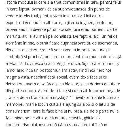
istoria modului în care s-a trăit comunismul în țară, pentru felul
în care luptau oamenii ca să supraviețuiască din punct de
vedere intelectual, pentru viața instituțiilor. Unii dintre
expeditori veneau din alte arte, alții erau ingineri, profesori,
proveneau din diverse pături sociale, unii erau oameni foarte
mărunți, alții erau mari personalități. De fapt, e, aici, un fel de
Românie în mic, o stratificare cuprinzătoare și, de asemenea,
din aceste scrisori cred că se va vedea importanța uriașă,
simbolică și practică, pe care a reprezentat-o munca de-o viață
a Monicăi Lovinescu și a lui Virgil Ierunca. Sigur că ei murind, și
la noi fiind încă un postcomunism activ, fiind încă fierbinte
magma asta, nesolidificată social, avem de-a face și cu
detractori, avem de-a face și cu blazare, și cu dorința de uitare
din partea unora. Avem de-a face și cu un alt fenomen negativ
– acela de a-i transforma în „șlagăr”. Inevitabil marile locuri ale
memoriei, marile locuri culturale ajung să aibă și o latură de
consumerism, care le face bine și nu prea. Pe de o parte nu le
face bine, pe de alta, dacă nu au această „ghiulea” a
consumerismului, înseamnă că nu s-au acreditat încă în