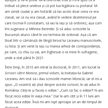
trebuit să plece undeva și că pot lua legătura cu portarul. M-
am simțit ciudat și am hotărât să las acolo doar ceea ce era
clasat, iar ce nu era clasat, având în vedere dezinteresul pe
care tocmai îl constatam, să iau la Iași și să ordonez, așa cum
îmi sugerase și Mihnea Berindei. Și să aduc scrisorile la
București atunci când le voi termina de ordonat. Așa că am
lăsat într-o cămăruță de lângă biroul lui Liiceanu manuscrisele,
cu lista. Și am venit la Iași cu marea arhivă de corespondență,
pe care, cu chiu cu vai, am înghesuit-o la mine în sufragerie,
unde a stat până în 2021.
Între timp, în 2010 am intrat la doctorat, în 2011, am lucrat la
Scrisori către Monica
, primul volum, la invitația lui Gabriel
Liiceanu. Am vrut să-i dau scrisorile mamei Monicăi, iar el mi-a
spus: „D-voastră ați știut despre aceste scrisori, le-ați adus în
România. Citiți-le și faceți o ediție.” „Cum să fac o ediție?! N-am
făcut nicio ediție în viața mea.” Dar le-am citit și în 11 luni am
făcut acea ediție. Însă mi-am rupt aproape un an din timpul de
doctorat.