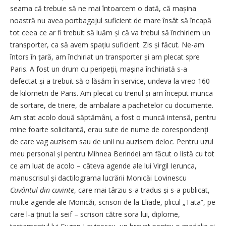
seama că trebuie să ne mai întoarcem o dată, că mașina
noastră nu avea portbagajul suficient de mare însât să încapă
tot ceea ce ar fi trebuit să luăm și că va trebui să închiriem un
transporter, ca să avem spațiu suficient. Zis și făcut. Ne-am
întors în țară, am închiriat un transporter și am plecat spre
Paris. A fost un drum cu peripeții, mașina închiriată s-a
defectat și a trebuit să o lăsăm în service, undeva la vreo 160
de kilometri de Paris. Am plecat cu trenul și am început munca
de sortare, de triere, de ambalare a pachetelor cu documente.
Am stat acolo două săptămâni, a fost o muncă intensă, pentru
mine foarte solicitantă, erau sute de nume de corespondenți
de care vag auzisem sau de unii nu auzisem deloc. Pentru uzul
meu personal și pentru Mihnea Berindei am făcut o listă cu tot
ce am luat de acolo – câteva agende ale lui Virgil Ierunca,
manuscrisul și dactilograma lucrării Monicăi Lovinescu
Cuvântul din cuvinte
, care mai târziu s-a tradus și s-a publicat,
multe agende ale Monicăi, scrisori de la Eliade, plicul „Tata”, pe
care l-a ținut la seif – scrisori către sora lui, diplome,