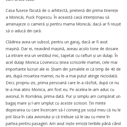
Casa fusese făcută de o arhitectă, prietenă din prima tinerețe
a Monicăi, Puck Popescu. În această casă intenționau să
amenajeze o cameră și pentru mama Monicăi, dacă ar fi reușit
să o aducă din țară.
Clădirea avea un subsol, pentru un garaj, dacă ar fi avut
mașină. Dar ei, neavând mașină, aveau acolo tone de dosare.
La intrare era un vestibul mic, tapetat cu rafturi și un dulap. În
acel dulap Monica Lovinescu ținea scrisorile mamei, cele mai
importante lucruri ale ei. Știam din jurnalele ei că timp de 40 de
ani, după moartea mamei, nu le-a mai putut atinge niciodată.
Deci, propriu-zis, prima persoană care le-a răsfoit, după ce nu
le-a mai atins Monica, am fost eu. Pe acelea le-am adus cu
avionul, în România, prima dată. Pur și simplu am cumpărat un
bagaj mare și l-am umplut cu aceste scrisori. Țin minte
disperarea cu care încercam să-l conving pe soțul meu că nu le
pot lăsa în cala avionului și că trebuie să le iau cu mine în
partea pentru pasageri. Am avut niște emoții teribile până când