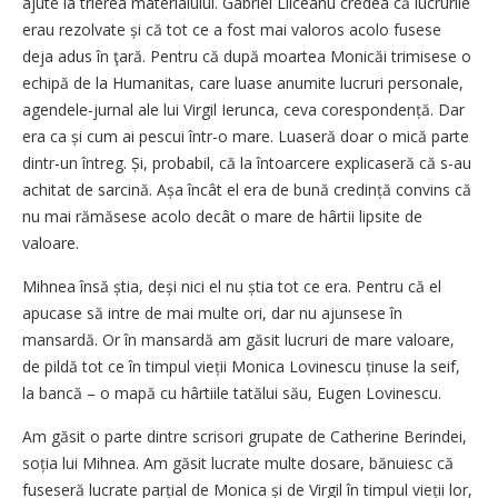
ajute la trierea materialului. Gabriel Liiceanu credea că lucrurile
erau rezolvate și că tot ce a fost mai valoros acolo fusese
deja adus în ţară. Pentru că după moartea Monicăi trimisese o
echipă de la Humanitas, care luase anumite lucruri personale,
agendele-jurnal ale lui Virgil Ierunca, ceva corespondență. Dar
era ca și cum ai pescui într-o mare. Luaseră doar o mică parte
dintr-un întreg. Și, probabil, că la întoarcere explicaseră că s-au
achitat de sarcină. Așa încât el era de bună credință convins că
nu mai rămăsese acolo decât o mare de hârtii lipsite de
valoare.
Mihnea însă știa, deși nici el nu știa tot ce era. Pentru că el
apucase să intre de mai multe ori, dar nu ajunsese în
mansardă. Or în mansardă am găsit lucruri de mare valoare,
de pildă tot ce în timpul vieții Monica Lovinescu ținuse la seif,
la bancă – o mapă cu hârtiile tatălui său, Eugen Lovinescu.
Am găsit o parte dintre scrisori grupate de Catherine Berindei,
soția lui Mihnea. Am găsit lucrate multe dosare, bănuiesc că
fuseseră lucrate parțial de Monica și de Virgil în timpul vieții lor,