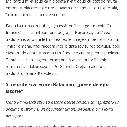
Mai târziu mi-a spus că niciodată n-a tradus cu atât de multă
emoție și plăcere niște texte. Avem o relație cu totul specială,
în urma lucrului la aceste scrisori.
Ea nu lucra la computer, așa încât eu îi culegeam textul în
franceză și i-l trimiteam prin poștă, la București, ea făcea
traducerile, apoi mi le trimitea, eu le culegeam pe calculator în
limba română, mai făceam încă o dată revizuirea textului, apoi
cădeam de acord și aceea rămânea versiunea pentru publicat.
Tonul cald și inteligența emoțională a scrisorilor în limba
română i se datorează ei. Pe Gabriela Creția a ales-o ca
traducător Ioana Pârvulescu.
Scrisorile Ecaterinei Bălăcioiu, „piese de ego-
istorie”
Ioana Pârvulescu spunea despre aceste scrisori că reprezintă un
document istoric și un document uman. D-voastră cum le-ați
perceput?
Le-am perceput ca pe un document istoric și le-am lucrat ca