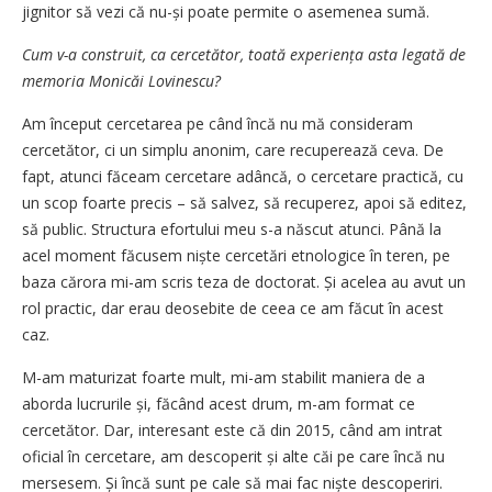
jignitor să vezi că nu-și poate permite o asemenea sumă.
Cum v-a construit, ca cercetător, toată experiența asta legată de
memoria Monicăi Lovinescu?
Am început cercetarea pe când încă nu mă consideram
cercetător, ci un simplu anonim, care recuperează ceva. De
fapt, atunci făceam cercetare adâncă, o cercetare practică, cu
un scop foarte precis – să salvez, să recuperez, apoi să editez,
să public. Structura efortului meu s-a născut atunci. Până la
acel moment făcusem niște cercetări etnologice în teren, pe
baza cărora mi-am scris teza de doctorat. Și acelea au avut un
rol practic, dar erau deosebite de ceea ce am făcut în acest
caz.
M-am maturizat foarte mult, mi-am stabilit maniera de a
aborda lucrurile și, făcând acest drum, m-am format ce
cercetător. Dar, interesant este că din 2015, când am intrat
oficial în cercetare, am descoperit și alte căi pe care încă nu
mersesem. Și încă sunt pe cale să mai fac niște descoperiri.