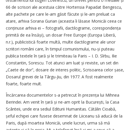
testamentul lui Eugen Lovinescu, un brevet pentru o medalie și
66 de scrisori ale acestuia către Hortensia Papadat Bengescu,
alte pachete pe care le-am găsit făcute și le-am preluat ca
atare, arhiva Sorana Gurian (aceasta îi lăsase Monicăi ceea ce
conținuse arhiva ei – fotografii, dactilograme, corespondența
primită de ea însăși), un dosar Free Europe (Europa Liberă,
n.r.), publicistică foarte multă, multe dactilograme ale unor
scriitori români care, în timpul comunismului, nu-și puteau
publica textele în țară și le trimiteau la Paris – I. D. Sîrbu, Ilie
Constantin, Sorescu. Tot atunci am luat și reviste, un set din
„Caete de dor”, dosare de interes politic, Scrisoarea celor șase,
Dosarul grevei de la Târgu-Jiu, din 1977. A fost realmente
foarte, foarte mult.
Încărcarea documentelor s-a petrecut în prezența lui Mihnea
Berindei. Am venit în țară și ne-am oprit la București, la Casa
Scânteii, unde era sediul Editurii Humanitas. Cătălin Cioabă,
șeful echipei care fusese desemnat de Liiceanu să aducă de la
Paris, după moartea Monicăi, unele lucruri, urma să mă
aștepte și să le preia. Mi-a telefonat însă și mi-a spus că a