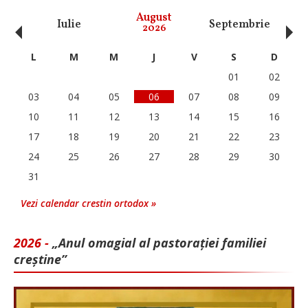
‹
›
August
Iulie
Septembrie
O
2026
L
M
M
J
V
S
D
01
02
03
04
05
06
07
08
09
10
11
12
13
14
15
16
17
18
19
20
21
22
23
24
25
26
27
28
29
30
31
Vezi calendar crestin ortodox »
2026 -
„Anul omagial al pastorației familiei
creștine”