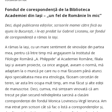
Fondul de corespondență de la Biblioteca
Academiei din Iași – „un fel de Românie în mic”
Deci, după publicarea edițiilor,
scrisorile mamei către fiică au
ajuns la București, i le-ați predat lui Gabriel Liiceanu, iar fondul
de corespondență a rămas la Iași.
A rămas la Iași, cu un mare sentiment de vinovăție din partea
mea, pentru că între timp mă angajasem la Institutul de
Filologie Română „A. Philippide” al Academiei Române, filiala
Iaşi și aveam proiecte, ca orice angajat, aveam o normă, mă
adaptam la o muncă pe care nu o mai făcusem până atunci.
Apoi specialitatea mea era etnologia, făceam cercetări de
teren, iar asta îmi ocupa mult timp, am mai făcut și alte ediții
de manuscrise. Deci, cumva, mă simțeam vinovată că am
trecut pe plan secund neîndeplinita sarcină a clasării
corespondenței din fondul Monica Lovinescu-Virgil Ierunca. Am
mai intrat prin scrisori cât să fac o listă a corespondenților și,