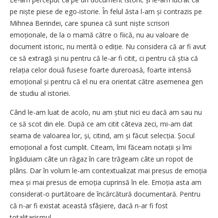
pe niște piese de ego-istorie. În felul ăsta l-am și contrazis pe
Mihnea Berindei, care spunea că sunt niște scrisori
emoționale, de la o mamă către o fiică, nu au valoare de
document istoric, nu merită o ediție. Nu considera că ar fi avut
ce să extragă și nu pentru că le-ar fi citit, ci pentru că știa că
relația celor două fusese foarte dureroasă, foarte intensă
emoțional și pentru că el nu era orientat către asemenea gen
de studiu al istoriei.
Când le-am luat de acolo, nu am știut nici eu dacă am sau nu
ce să scot din ele. După ce am citit câteva zeci, mi-am dat
seama de valoarea lor, și, citind, am și făcut selecția. Șocul
emoțional a fost cumplit. Citeam, îmi făceam notații și îmi
îngăduiam câte un răgaz în care trăgeam câte un ropot de
plâns. Dar în volum le-am contextualizat mai presus de emoția
mea și mai presus de emoția cuprinsă în ele. Emoția asta am
considerat-o purtătoare de încărcătură documentară. Pentru
că n-ar fi existat această sfâșiere, dacă n-ar fi fost
totalitarismul.