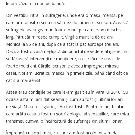
le-am văzut din nou pe bandă.
Din vestibul intrai în sufragerie, unde era o masă imensă, pe
care am folosit-o și eu ca să triez documente, scrisori. Această
sufragerie avea geamuri foarte mari, pe care le-am deschis
larg, întrucât mirosea cumplit. Virgil a murit la 86 de ani,
Monica la 85 de ani, după ce a stat la pat aproape trei ani.
Deci, a fost o casă neglijată din punctul de vedere al igienei, nu
se făcuseră intervenții de menținere, nu se făcuse curat de
foarte mulți ani. Cărțile, scrisorile aveau impregnat mirosul
casei. Noi am lucrat cu mască în primele zile, până când cât de
cât s-a mai aerisit.
Astea erau condițiile pe care le-am găsit eu în vara lui 2010. Cu
ocazia asta mi-am dat seama și cum au fost și ultimii lor ani
de viață. N-au fost glorioși. Au fost triști. Pentru mine, felul în
care arăta casa a fost un șoc fiziologic, al senzațiilor, care mi-a
transmis, cumva, o încărcătură de suferință din ultimii lor ani.
Împreună cu soțul meu, cu care am fost acolo, ne-am dat