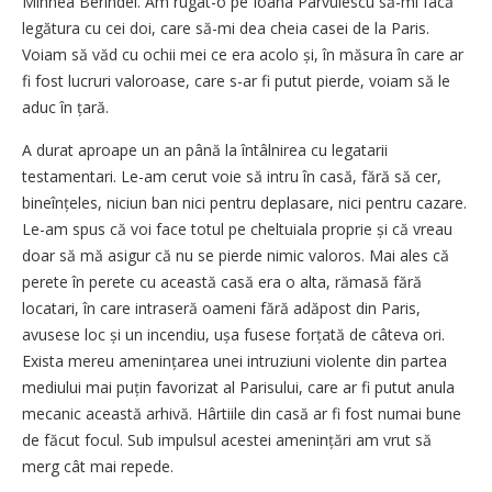
Mihnea Berindei. Am rugat-o pe Ioana Pârvulescu să-mi facă
legătura cu cei doi, care să-mi dea cheia casei de la Paris.
Voiam să văd cu ochii mei ce era acolo și, în măsura în care ar
fi fost lucruri valoroase, care s-ar fi putut pierde, voiam să le
aduc în țară.
A durat aproape un an până la întâlnirea cu legatarii
testamentari. Le-am cerut voie să intru în casă, fără să cer,
bineînțeles, niciun ban nici pentru deplasare, nici pentru cazare.
Le-am spus că voi face totul pe cheltuiala proprie și că vreau
doar să mă asigur că nu se pierde nimic valoros. Mai ales că
perete în perete cu această casă era o alta, rămasă fără
locatari, în care intraseră oameni fără adăpost din Paris,
avusese loc și un incendiu, ușa fusese forțată de câteva ori.
Exista mereu amenințarea unei intruziuni violente din partea
mediului mai puțin favorizat al Parisului, care ar fi putut anula
mecanic această arhivă. Hârtiile din casă ar fi fost numai bune
de făcut focul. Sub impulsul acestei amenințări am vrut să
merg cât mai repede.