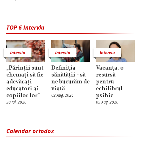
TOP 6 Interviu
Interviu
Interviu
Interviu
„Părinții sunt
Definiția
Vacanța, o
chemați să fie
sănătății - să
resursă
adevărați
ne bucurăm de
pentru
educatori ai
viață
echilibrul
copiilor lor”
psihic
02 Aug, 2026
30 Iul, 2026
05 Aug, 2026
Calendar ortodox