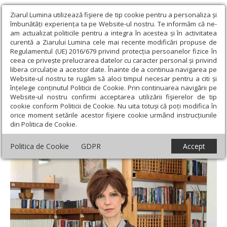
Ziarul Lumina utilizează fişiere de tip cookie pentru a personaliza și
îmbunătăți experiența ta pe Website-ul nostru. Te informăm că ne-
am actualizat politicile pentru a integra în acestea și în activitatea
curentă a Ziarului Lumina cele mai recente modificări propuse de
Regulamentul (UE) 2016/679 privind protecția persoanelor fizice în
ceea ce privește prelucrarea datelor cu caracter personal și privind
libera circulație a acestor date. Înainte de a continua navigarea pe
Website-ul nostru te rugăm să aloci timpul necesar pentru a citi și
Ziarul Lumina
›
Educaţie și Cultură
›
Interviu
›
„Din aceste
înțelege conținutul Politicii de Cookie. Prin continuarea navigării pe
scrisori se va vedea importanța muncii de-o viață a Monicăi
Website-ul nostru confirmi acceptarea utilizării fişierelor de tip
Lovinescu”
cookie conform Politicii de Cookie. Nu uita totuși că poți modifica în
orice moment setările acestor fişiere cookie urmând instrucțiunile
„Din aceste scrisori se va vedea importanța
din Politica de Cookie.
muncii de-o viață a Monicăi Lovinescu”
Politica de Cookie
GDPR
Accept