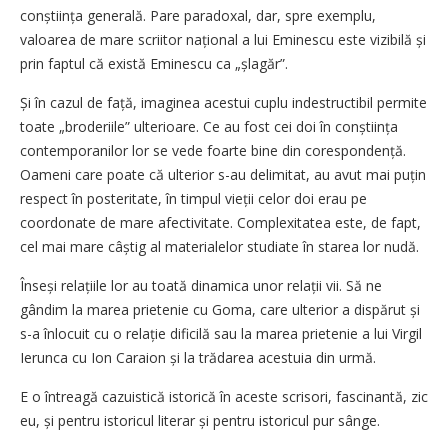
conștiința generală. Pare paradoxal, dar, spre exemplu,
valoarea de mare scriitor național a lui Eminescu este vizibilă și
prin faptul că există Eminescu ca „șlagăr”.
Și în cazul de față, imaginea acestui cuplu indestructibil permite
toate „broderiile” ulterioare. Ce au fost cei doi în conștiința
contemporanilor lor se vede foarte bine din corespondență.
Oameni care poate că ulterior s-au delimitat, au avut mai puțin
respect în posteritate, în timpul vieții celor doi erau pe
coordonate de mare afectivitate. Complexitatea este, de fapt,
cel mai mare câștig al materialelor studiate în starea lor nudă.
Înseși relațiile lor au toată dinamica unor relații vii. Să ne
gândim la marea prietenie cu Goma, care ulterior a dispărut și
s-a înlocuit cu o relație dificilă sau la marea prietenie a lui Virgil
Ierunca cu Ion Caraion și la trădarea acestuia din urmă.
E o întreagă cazuistică istorică în aceste scrisori, fascinantă, zic
eu, și pentru istoricul literar și pentru istoricul pur sânge.