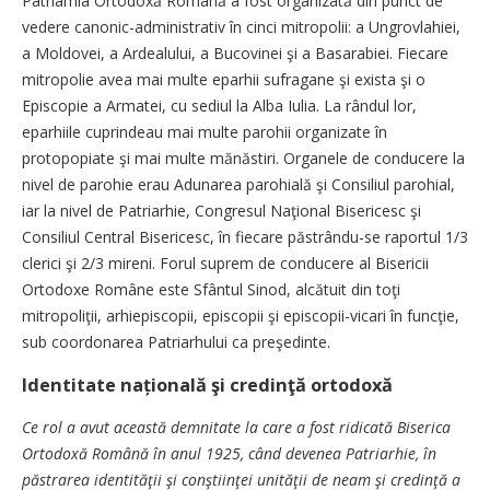
Patriarhia Ortodoxă Română a fost organizată din punct de
vedere canonic-administrativ în cinci mitropolii: a Ungrovlahiei,
a Moldovei, a Ardealului, a Bucovinei şi a Basarabiei. Fiecare
mitropolie avea mai multe eparhii sufragane şi exista şi o
Episcopie a Armatei, cu sediul la Alba Iulia. La rândul lor,
eparhiile cuprindeau mai multe parohii organizate în
protopopiate şi mai multe mănăstiri. Organele de conducere la
nivel de parohie erau Adunarea parohială şi Consiliul parohial,
iar la nivel de Patriarhie, Congresul Naţional Bisericesc şi
Consiliul Central Bisericesc, în fiecare păstrându-se raportul 1/3
clerici şi 2/3 mireni. Forul suprem de conducere al Bisericii
Ortodoxe Române este Sfântul Sinod, alcătuit din toţi
mitropoliţii, arhiepiscopii, episcopii şi episcopii-vicari în funcţie,
sub coordonarea Patriarhului ca preşedinte.
Identitate națională şi credinţă ortodoxă
Ce rol a avut această demnitate la care a fost ridicată Biserica
Ortodoxă Română în anul 1925, când devenea Patriarhie, în
păstrarea identităţii şi conştiinţei unităţii de neam şi credinţă a