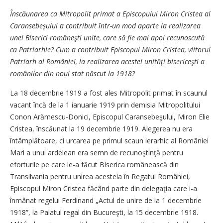
Înscăunarea ca Mitropolit primat a Episcopului Miron Cristea al
Caransebeşului a contribuit într-un mod aparte la realizarea
unei Biserici româneşti unite, care să fie mai apoi recunoscută
ca Patriarhie? Cum a contribuit Episcopul Miron Cristea, viitorul
­Patriarh al României, la realizarea acestei unităţi bisericeşti a
românilor din noul stat născut la 1918?
La 18 decembrie 1919 a fost ales Mitropolit primat în scaunul
vacant încă de la 1 ianuarie 1919 prin demisia Mitropolitului
Conon Arămescu-Donici, Episcopul Caransebeşului, Miron Elie
Cristea, înscăunat la 19 decembrie 1919. Alegerea nu era
întâmplătoare, ci urcarea pe primul scaun ierarhic al României
Mari a unui ardelean era semn de recunoştinţă pentru
eforturile pe care le-a făcut Biserica românească din
Transilvania pentru unirea acesteia în Regatul României,
Episcopul Miron Cristea făcând parte din delegaţia care i-a
înmânat regelui Ferdinand „Actul de unire de la 1 decembrie
1918”, la Palatul regal din Bucureşti, la 15 decembrie 1918.