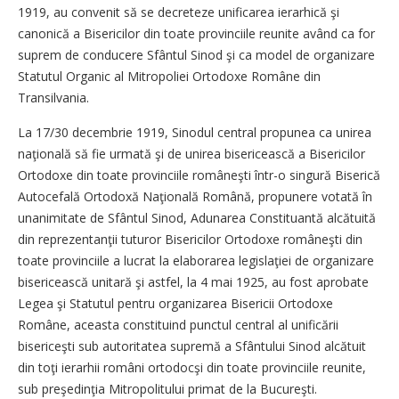
1919, au convenit să se decreteze unificarea ierarhică şi
canonică a Bisericilor din toate provinciile reunite având ca for
suprem de conducere Sfântul Sinod şi ca model de organizare
Statutul Organic al Mitropoliei Ortodoxe Române din
Transilvania.
La 17/30 decembrie 1919, Sinodul central propunea ca unirea
naţională să fie urmată şi de unirea bisericească a Bisericilor
Ortodoxe din toate provinciile româneşti într-o singură Biserică
Autocefală Ortodoxă Naţională Română, propunere votată în
unanimitate de Sfântul Sinod, Adunarea Constituantă alcătuită
din reprezentanţii tuturor Bisericilor Ortodoxe româneşti din
toate provinciile a lucrat la elaborarea legislaţiei de organizare
bisericească unitară şi astfel, la 4 mai 1925, au fost aprobate
Legea şi Statutul pentru organizarea Bisericii Ortodoxe
Române, aceasta constituind punctul central al unificării
bisericeşti sub autoritatea supremă a Sfântului Sinod alcătuit
din toţi ierarhii români ortodocşi din toate provinciile reunite,
sub preşedinţia Mitropolitului primat de la Bucureşti.