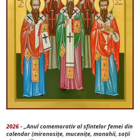
2026 -
„Anul comemorativ al sfintelor femei din
calendar (mironosițe, mu­cenițe, monahii, soții