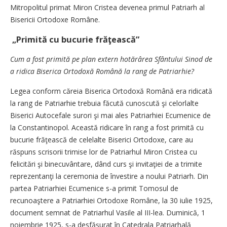
Mitropolitul primat Miron Cristea devenea primul Patriarh al
Bisericii Ortodoxe Române.
„Primită cu bucurie frăţească”
Cum a fost primită pe plan extern hotărârea Sfântului Sinod de
a ridica Biserica Ortodoxă Română la rang de Patriarhie?
Legea conform căreia Biserica Ortodoxă Română era ridicată
la rang de Patriarhie trebuia făcută cunoscută şi celorlalte
Biserici Autocefale surori şi mai ales Patriarhiei Ecumenice de
la Constantinopol. Această ridicare în rang a fost primită cu
bucurie frăţească de celelalte Biserici Ortodoxe, care au
răspuns scrisorii trimise lor de Patriarhul Miron Cristea cu
felicitări şi binecuvântare, dând curs şi invitaţiei de a trimite
reprezentanţi la ceremonia de învestire a noului Patriarh. Din
partea Patriarhiei Ecumenice s-a primit Tomosul de
recunoaştere a Patriarhiei ­Ortodoxe Române, la 30 iulie 1925,
document semnat de Patriarhul Vasile al III-lea. Duminică, 1
noiembrie 1925, s-a desfăşurat în Catedrala Patriarhală