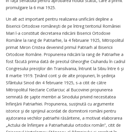
în faţa Senatului pentru aprobarea noului Statut, care a primit
promulgare la 6 mai 1925.
Un alt act important pentru realizarea unificării depline a
Bisericii Ortodoxe româneşti de pe întreg teritoriul României
Mari l-a constituit decretarea ridicării Bisericii Ortodoxe
Române la rang de Patriarhie, la 4 februarie 1925, Mitropolitul
primat Miron Cristea devenind primul Patriarh al Bisericii
Ortodoxe Române. Propunerea ridicării la rang de Patriarhie a
fost făcută prima dată de preotul Gheorghe Ciuhandu în cadrul
Congresului preoţilor din Transilvania, întrunit la Sibiu între 6 şi
8 martie 1919. Ţinând cont şi de alte propuneri, în şedinţa
Sfântului Sinod din 4 februarie 1925, s-a citit de către
Mitropolitul Nectarie Cotlarciuc al Bucovinei propunerea
semnată de şapte membri ai Sinodului privind necesitatea
înfiinţării Patriarhiei. Propunerea, susţinută cu argumente
istorice şi de sprijinul acordat de domnitorii români pentru
ajutorarea vechilor patriarhii răsăritene, a motivat elaborarea
„Actului de înfiinţare a Patriarhatului ortodox român”, citit de