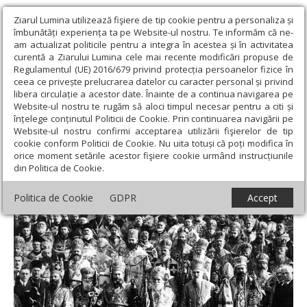
Ziarul Lumina utilizează fişiere de tip cookie pentru a personaliza și
îmbunătăți experiența ta pe Website-ul nostru. Te informăm că ne-
am actualizat politicile pentru a integra în acestea și în activitatea
curentă a Ziarului Lumina cele mai recente modificări propuse de
Regulamentul (UE) 2016/679 privind protecția persoanelor fizice în
ceea ce privește prelucrarea datelor cu caracter personal și privind
libera circulație a acestor date. Înainte de a continua navigarea pe
Website-ul nostru te rugăm să aloci timpul necesar pentru a citi și
Ziarul Lumina
›
Educaţie și Cultură
›
Interviu
›
Înfiinţarea
înțelege conținutul Politicii de Cookie. Prin continuarea navigării pe
Patriarhiei Române a contribuit la consolidarea unităţii naţionale
Website-ul nostru confirmi acceptarea utilizării fişierelor de tip
cookie conform Politicii de Cookie. Nu uita totuși că poți modifica în
Înfiinţarea Patriarhiei Române a contribuit
orice moment setările acestor fişiere cookie urmând instrucțiunile
din Politica de Cookie.
la consolidarea unităţii naţionale
Politica de Cookie
GDPR
Accept