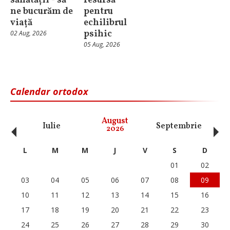
sănătății - să
resursă
ne bucurăm de
pentru
viață
echilibrul
psihic
02 Aug, 2026
05 Aug, 2026
Calendar ortodox
‹
›
August
Iulie
Septembrie
O
2026
L
M
M
J
V
S
D
01
02
03
04
05
06
07
08
09
10
11
12
13
14
15
16
17
18
19
20
21
22
23
24
25
26
27
28
29
30