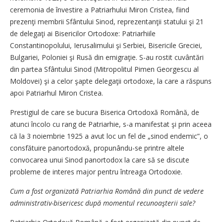
ceremonia de învestire a Patriarhului Miron Cristea, fiind
prezenţi membrii Sfântului Sinod, reprezentanţii statului şi 21
de delegaţi ai Bisericilor Ortodoxe: Patriarhiile
Constantinopolului, Ierusalimului şi Serbiei, Bisericile Greciei,
Bulgariei, Poloniei şi Rusă din emigraţie. S-au rostit cuvântări
din partea Sfântului Sinod (Mitropolitul Pimen Georgescu al
Moldovei) şi a celor şapte delegaţii ortodoxe, la care a răspuns
apoi Patriarhul Miron Cristea.
Prestigiul de care se bucura Biserica Ortodoxă Română, de
atunci încolo cu rang de Patriarhie, s-a manifestat şi prin aceea
că la 3 noiembrie 1925 a avut loc un fel de „sinod endemic”, o
consfătuire panortodoxă, propunându-se printre altele
convocarea unui Sinod panortodox la care să se discute
probleme de interes major pentru întreaga Ortodoxie.
Cum a fost organizată ­Patriarhia Română din punct de vedere
administrativ-bisericesc după momentul recunoaşterii sale?