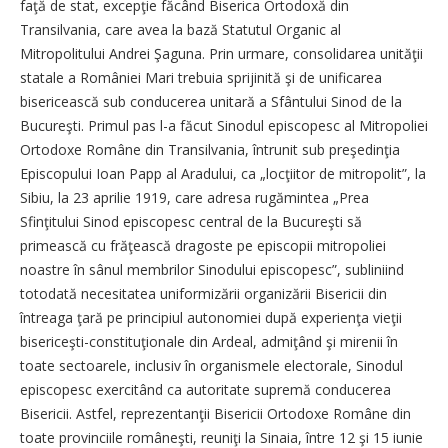
faţă de stat, excepţie făcând Biserica Ortodoxă din
Transilvania, care avea la bază Statutul Organic al
Mitropolitului Andrei Şaguna. Prin urmare, consolidarea unităţii
statale a României Mari trebuia sprijinită şi de unificarea
bisericească sub conducerea unitară a Sfântului Sinod de la
Bucureşti. Primul pas l-a făcut Sinodul episcopesc al Mitropoliei
Ortodoxe Române din Transilvania, întrunit sub preşedinţia
Episcopului Ioan Papp al Aradului, ca „locţiitor de mitropolit”, la
Sibiu, la 23 aprilie 1919, care adresa rugămintea „Prea
Sfinţitului Sinod episcopesc central de la Bucureşti să
primească cu frăţească dragoste pe episcopii mitropoliei
noastre în sânul membrilor Sinodului episcopesc”, subliniind
totodată necesitatea uniformizării organizării Bisericii din
întreaga ţară pe principiul autonomiei după experienţa vieţii
bisericeşti-constituţionale din Ardeal, admiţând şi mirenii în
toate sectoarele, inclusiv în organismele electorale, Sinodul
episcopesc exercitând ca autoritate supremă conducerea
Bisericii. Astfel, reprezentanţii Bisericii Ortodoxe Române din
toate provinciile româneşti, reuniţi la Sinaia, între 12 şi 15 iunie