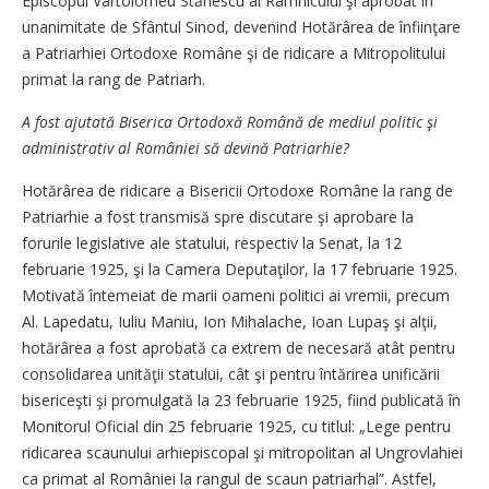
Episcopul Vartolomeu Stănescu al Râmnicului şi aprobat în
unanimitate de Sfântul Sinod, devenind Hotărârea de înfiinţare
a Patriarhiei Ortodoxe Române şi de ridicare a Mitropolitului
primat la rang de Patriarh.
A fost ajutată Biserica ­Ortodoxă Română de mediul politic şi
administrativ al României să devină ­Patriarhie?
Hotărârea de ridicare a Bisericii Ortodoxe Române la rang de
Patriarhie a fost transmisă spre discutare şi aprobare la
forurile legislative ale statului, respectiv la Senat, la 12
februarie 1925, şi la Camera Deputaţilor, la 17 februarie 1925.
Motivată întemeiat de marii oameni politici ai vremii, precum
Al. Lapedatu, Iuliu Maniu, Ion Mihalache, Ioan Lupaş şi alţii,
hotărârea a fost aprobată ca extrem de necesară atât pentru
consolidarea unităţii statului, cât şi pentru întărirea unificării
bisericeşti şi promulgată la 23 februarie 1925, fiind publicată în
Monitorul Oficial din 25 februarie 1925, cu titlul: „Lege pentru
ridicarea scaunului arhiepiscopal şi mitropolitan al Ungrovlahiei
ca primat al României la rangul de scaun patriarhal”. Astfel,