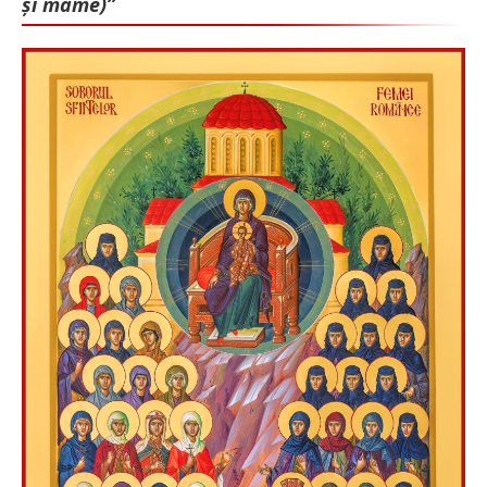
și mame)”