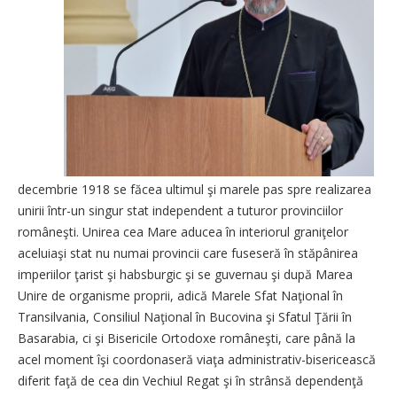
decembrie 1918 se făcea ultimul şi marele pas spre realizarea
unirii într-un singur stat independent a tuturor provinciilor
româneşti. Unirea cea Mare aducea în interiorul graniţelor
aceluiaşi stat nu numai provincii care fuseseră în stăpânirea
imperiilor ţarist şi habsburgic şi se guvernau şi după Marea
Unire de organisme proprii, adică Marele Sfat Naţional în
Transilvania, Consiliul Naţional în Bucovina şi Sfatul Ţării în
Basarabia, ci şi Bisericile Ortodoxe româneşti, care până la
acel moment îşi coordonaseră viaţa administrativ-bisericească
diferit faţă de cea din Vechiul Regat şi în strânsă dependenţă