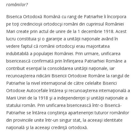
românilor?
Biserica Ortodoxă Română cu rang de Patriarhie îi încorpora
pe toţi credincioşii ortodocşi români din cuprinsul României
Mari create prin actul de unire de la 1 decembrie 1918. Acest
lucru constituia şi o garanţie a unităţii naţionale având în
vedere faptul că românii ortodocşi erau majoritatea
indubitabilă a populaţiei României. Prin urmare, unificarea
bisericească confirmată prin înfiinţarea Patriarhiei Române a
contribuit esenţial la consolidarea unităţii naţionale, iar
recunoaşterea ridicării Bisericii Ortodoxe Române la rangul de
Patriarhie la nivel internaţional de către celelalte Biserici
Ortodoxe Autocefale întărea şi recunoaşterea internaţională a
Marii Uniri de la 1918 şi a ­independenţei şi unităţii naţionale a
statului român. Prin unificarea bisericească într-o Biserică-
Patriarhie se întărea conştiinţa apartenenţei tuturor ­românilor
din provinciile unite într-un singur stat, la aceeaşi identitate
naţională şi la aceeaşi credinţă ortodoxă.