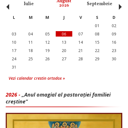
‹
›
August
Iulie
Septembrie
O
2026
L
M
M
J
V
S
D
01
02
03
04
05
06
07
08
09
10
11
12
13
14
15
16
17
18
19
20
21
22
23
24
25
26
27
28
29
30
31
Vezi calendar crestin ortodox »
2026 -
„Anul omagial al pastorației familiei
creștine”