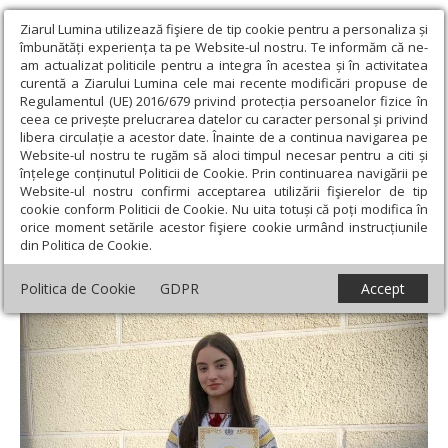
Ziarul Lumina utilizează fişiere de tip cookie pentru a personaliza și
îmbunătăți experiența ta pe Website-ul nostru. Te informăm că ne-
am actualizat politicile pentru a integra în acestea și în activitatea
curentă a Ziarului Lumina cele mai recente modificări propuse de
Regulamentul (UE) 2016/679 privind protecția persoanelor fizice în
ceea ce privește prelucrarea datelor cu caracter personal și privind
libera circulație a acestor date. Înainte de a continua navigarea pe
Website-ul nostru te rugăm să aloci timpul necesar pentru a citi și
Ziarul Lumina
›
Educaţie și Cultură
›
Interviu
›
Disciplina al cărei
înțelege conținutul Politicii de Cookie. Prin continuarea navigării pe
manual devine o lecţie de viaţă
Website-ul nostru confirmi acceptarea utilizării fişierelor de tip
cookie conform Politicii de Cookie. Nu uita totuși că poți modifica în
Disciplina al cărei manual devine o lecţie de
orice moment setările acestor fişiere cookie urmând instrucțiunile
din Politica de Cookie.
viaţă
Politica de Cookie
GDPR
Accept