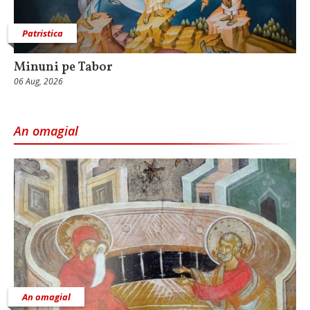
Patristica
Minuni pe Tabor
06 Aug, 2026
An omagial
An omagial