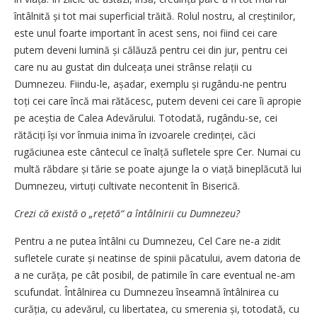
întâlnită și tot mai superficial trăită. Rolul nostru, al creș­tinilor,
este unul foarte important în acest sens, noi fiind cei care
putem deveni lumină și călăuză pentru cei din jur, pentru cei
care nu au gustat din dulceața unei strân­se relații cu
Dumnezeu. Fiindu-le, așadar, exemplu și rugându-ne pentru
toți cei care încă mai rătăcesc, putem deveni cei care îi apropie
pe aceștia de Calea Adevărului. Totodată, rugându-se, cei
rătăciți își vor înmuia inima în izvoarele credinței, căci
rugăciunea este cântecul ce înalță sufletele spre Cer. Numai cu
multă răbdare și tărie se poate ajunge la o viață bineplăcută lui
Dumnezeu, virtuți cultivate necontenit în Biserică.
Crezi că există o „rețetă“ a întâlnirii cu Dumnezeu?
Pentru a ne putea întâlni cu Dumnezeu, Cel Care ne-a zidit
sufletele curate și neatinse de spinii pă­catului, avem datoria de
a ne cu­răța, pe cât posibil, de patimile în care eventual ne-am
scufundat. Întâlnirea cu Dumnezeu înseamnă întâlnirea cu
curăția, cu adevărul, cu libertatea, cu smerenia și, toto­dată, cu