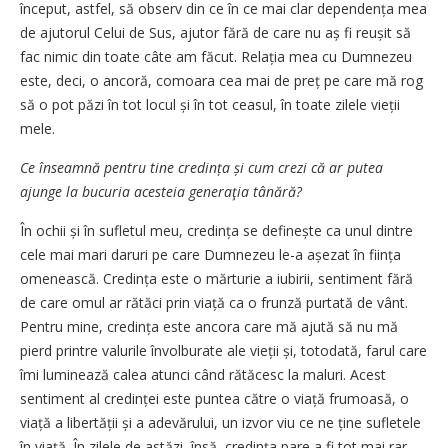
început, astfel, să observ din ce în ce mai clar dependența mea
de ajutorul Celui de Sus, ajutor fără de care nu aș fi reușit să
fac nimic din toate câte am făcut. Relația mea cu Dumnezeu
este, deci, o ancoră, comoara cea mai de preț pe care mă rog
să o pot păzi în tot locul și în tot ceasul, în toate zilele vieții
mele.
Ce înseamnă pentru tine cre­din­ța și cum crezi că ar putea
ajunge la bucuria acesteia generaţia tânără?
În ochii și în sufletul meu, cre­dința se definește ca unul dintre
cele mai mari daruri pe care Dumnezeu le-a așezat în ființa
omenească. Credința este o mărturie a iubirii, sentiment fără
de care omul ar rătăci prin viață ca o frunză purtată de vânt.
Pentru mine, credința este ancora care mă ajută să nu mă
pierd printre valurile învolburate ale vieții și, totodată, farul care
îmi luminează calea atunci când rătăcesc la maluri. Acest
sentiment al credinței este puntea către o viață frumoasă, o
viață a libertății și a adevărului, un izvor viu ce ne ține sufletele
în viață. În zilele de astăzi, însă, credința pare a fi tot mai rar