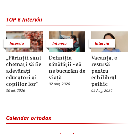
TOP 6 Interviu
Interviu
Interviu
Interviu
„Părinții sunt
Definiția
Vacanța, o
chemați să fie
sănătății - să
resursă
adevărați
ne bucurăm de
pentru
educatori ai
viață
echilibrul
copiilor lor”
psihic
02 Aug, 2026
30 Iul, 2026
05 Aug, 2026
Calendar ortodox