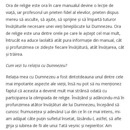
Ora de religie este ora în care manualul devine o lecție de
viață, iar profesorul un prieten fidel al elevilor, prieten dispus
mereu să asculte, să ajute, să sprijine și să împartă tuturor
învățăturile necesare unei vieți bineplăcute lui Dumnezeu. Ora
de religie este una dintre orele pe care le aștept cel mai mult,
întrucât ea aduce laolaltă atât pura informație din manual, cât
și profunzimea ce zidește fiecare învățătură, atât învățarea, cât
și trăirea.
Cum vezi tu relația cu Dumnezeu?
Relația mea cu Dumnezeu a fost dintotdeauna unul dintre cele
mai impotante aspecte ale vieții, însă nu pot să nu menționez
faptul că aceasta a devenit mult mai strânsă odată cu
participarea la olimpiada de religie. Învățând și adâncindu-mă în
profunzimea atâtor învățături ale lui Dumnezeu, începând să
cunosc frumusețea și adevărul Lui din ce în ce mai intens, mi-
am adăpat câte puțin sufletul însetat, lăsându-l, astfel, să afle
grija și iubirea de fii ale unui Tată veșnic și nepieritor. Am