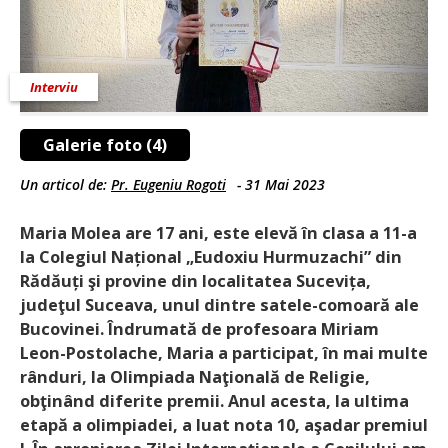
Interviu
Galerie foto (4)
Un articol de:
Pr. Eugeniu Rogoti
-
31 Mai 2023
Maria Molea are 17 ani, este elevă în clasa a 11-a
la Colegiul Na­țio­nal „Eudoxiu Hurmuzachi” din
Rădăuți şi provine din localitatea Sucevița,
judeţul Suceava, unul dintre satele-comoară ale
Bucovinei. Îndrumată de profesoara Miriam
Leon-Postolache, Maria a participat, în mai multe
rânduri, la Olimpiada Naţională de Religie,
obţinând diferite premii. Anul acesta, la ultima
etapă a olimpia­dei, a luat nota 10, aşadar premiul