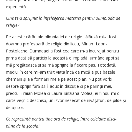
experiență.
Cine te-a sprijinit în înțele­ge­rea materiei pentru olimpiada de
religie?
Pe aceste cărări ale olimpiadei de religie călăuză mi-a fost
doamna pro­fesoară de religie din liceu, Miriam Leon-
Postolache. Dumneaei a fost cea care m-a încurajat pentru
pri­ma dată să particip la această olimpiadă, urmând apoi să
mă pregătească și să mă sprijine la fiecare pas. Totodată,
mediul în care mi-am trăit viața încă de mică a pus ba­zele
chemării și ale formării mele pe acest plan. Nu pot vorbi
despre sprijin fără să îi aduc în discuție și pe părinții mei,
preotul Traian Molea și Laura-Sînziana Molea, ei fiindu-mi o
carte veșnic deschisă, un izvor nesecat de învățături, de pilde și
de ajutor.
Ce reprezintă pentru tine ora de religie, între celelalte disci­
pline de la şcoală?