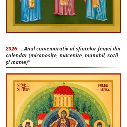
2026 -
„Anul comemorativ al sfintelor femei din
calendar (mironosițe, mu­cenițe, monahii, soții
și mame)”