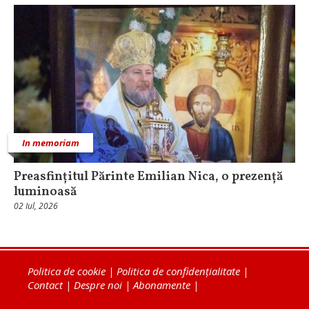
In memoriam
Preasfințitul Părinte Emilian Nica, o prezență
luminoasă
02 Iul, 2026
Politica de cookie
|
Politica de confidențialitate
|
Contact
|
Despre noi
|
Abonamente
|