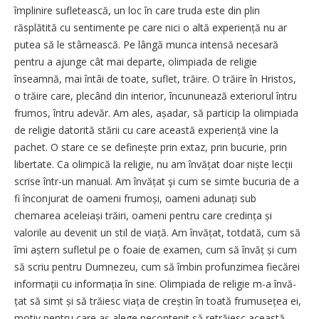
împlinire sufletească, un loc în care truda este din plin
răsplătită cu sentimente pe care nici o altă experiență nu ar
putea să le stârnească. Pe lângă munca intensă necesară
pentru a ajunge cât mai departe, olimpiada de religie
înseamnă, mai întâi de toate, suflet, trăire. O trăire în Hristos,
o trăire care, plecând din interior, încununează exteriorul întru
frumos, întru adevăr. Am ales, așadar, să particip la olimpiada
de religie datorită stării cu care această ex­pe­riență vine la
pachet. O stare ce se definește prin extaz, prin bucurie, prin
libertate. Ca olimpică la religie, nu am învățat doar niște lecții
scrise într-un manual. Am învățat şi cum se simte bucuria de a
fi înconjurat de oameni frumoși, oameni adunați sub
chemarea aceleiași trăiri, oameni pentru care credința și
valorile au devenit un stil de viață. Am învățat, totdată, cum să
îmi aștern sufletul pe o foaie de examen, cum să învăț și cum
să scriu pentru Dumnezeu, cum să îmbin profunzimea fiecărei
informații cu informația în sine. Olimpiada de religie m-a învă­
țat să simt și să trăiesc viața de creștin în toată fru­mu­sețea ei,
motiv pentru care aș alege necontenit să retrăiesc această