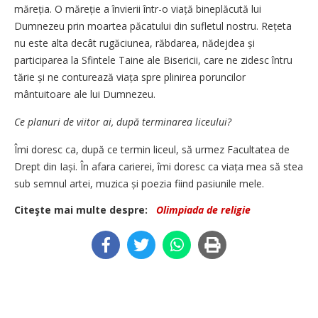
măreția. O măreție a învierii într-o viață bineplăcută lui
Dumnezeu prin moartea păcatului din sufletul nostru. Rețeta
nu este alta decât rugăciunea, răbdarea, nădejdea și
participarea la Sfintele Taine ale Bisericii, care ne zidesc întru
tărie și ne conturează viața spre plinirea poruncilor
mântuitoare ale lui Dumnezeu.
Ce planuri de viitor ai, după ter­minarea liceului?
Îmi doresc ca, după ce termin liceul, să urmez Facultatea de
Drept din Iași. În afara carierei, îmi doresc ca viața mea să stea
sub semnul artei, muzica și poezia fiind pasiunile mele.
Citeşte mai multe despre:
Olimpiada de religie