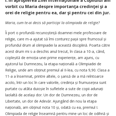
I. În apropierea Zilei Internaţionale a Copilului am
vorbit cu Maria despre importanţa credinţei şi a
orei de religie pentru ea, dar şi pentru cei din jur.
Maria, cum te-ai decis să parti­cipi la olimpiada de religie?
Îi port o profundă recunoștință doamnei mele profesoare de
religie, care m-a ajutat să îmi conturez pașii spre frumosul și
profundul drum al olimpiadei la această disciplină. Poarta către
acest drum mi s-a deschis anul trecut, în clasa a 10-a, când,
copleșită de emoția unei prime ex­periențe, am ajuns, cu
ajutorul lui Dumnezeu, la etapa națională a Olimpiadei de
Religie, unde am obținut premiul al II-lea, cu nota 9,90. Clasa a
11-a a însemnat, printre altele, o șansă de a mă reîntoarce
acolo, într-un loc în care valorile, credința și frumusețea sunt
purtate cu atâta duioșie în sufletele a sute de copii adunați
laolaltă de același dor. Un dor de Dumnezeu, un dor de
Libertate, un dor de Adevăr. Ajungând din nou la etapa
națională, am obținut nota 10 și, odată cu ea, premiul I.
Olimpiada de religie înseamnă pentru mine un loc de odihnă și