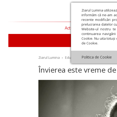
Ziarul Lumina utilizea
informăm că ne-am actu
recente modificări pr
prelucrarea datelor cu
Actualitate religioasă
T
Website-ul nostru te 
continuarea navigării 
Cookie. Nu uita totuși 
E
de Cookie.
Politica de Cookie
Ziarul Lumina
›
Educaţie și Cultură
›
Interviu
›
Învierea este vreme de 
st
Septembrie
Octombrie
Noiembrie
Decembrie
Ianuar