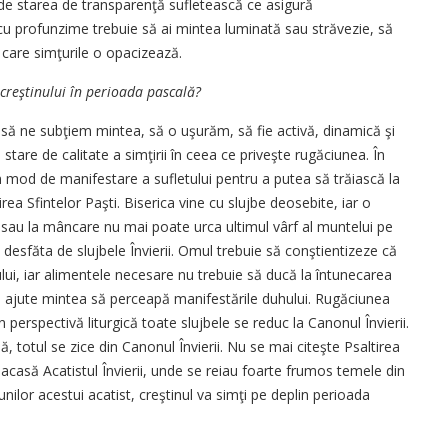
de starea de transparenţă sufletească ce asigură
 cu profunzime trebuie să ai mintea luminată sau străvezie, să
u care simţurile o opacizează.
 creştinului în perioada pascală?
ă ne subţiem mintea, să o uşurăm, să fie activă, dinamică şi
stare de calitate a simţirii în ceea ce priveşte rugăciunea. În
 mod de manifestare a sufletului pentru a putea să trăiască la
a Sfintelor Paşti. Biserica vine cu slujbe deosebite, iar o
e sau la mâncare nu mai poate urca ultimul vârf al muntelui pe
 desfăta de slujbele Învierii. Omul trebuie să conştientizeze că
ului, iar alimentele necesare nu trebuie să ducă la întunecarea
e să ajute mintea să perceapă manifestările duhului. Rugăciunea
 perspectivă liturgică toate slujbele se reduc la Canonul ­Învierii.
 totul se zice din Canonul Învierii. Nu se mai citeşte Psaltirea
acasă Acatistul ­Învierii, unde se reiau foarte frumos temele din
unilor acestui acatist, creştinul va simţi pe deplin perioada