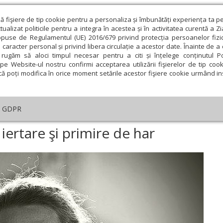
ză fişiere de tip cookie pentru a personaliza și îmbunătăți experiența ta p
alizat politicile pentru a integra în acestea și în activitatea curentă a Z
opuse de Regulamentul (UE) 2016/679 privind protecția persoanelor fizi
 caracter personal și privind libera circulație a acestor date. Înainte de 
eologie și spiritualitate
Educaţie și Cultură
Societate
rugăm să aloci timpul necesar pentru a citi și înțelege conținutul Pol
pe Website-ul nostru confirmi acceptarea utilizării fişierelor de tip cook
că poți modifica în orice moment setările acestor fişiere cookie urmând ins
ducaţie
Lumina literară şi artistică
Cultură
Interv
GDPR
Învierea este vreme de iertare şi primire de har
iertare şi primire de har
ie
Februarie
Martie
Aprilie
Mai
Iunie