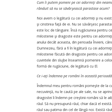
Cum îi putem pomeni pe cei adormiţi din neamul 
rânduit să nu se săvârşească parastase acum?
Noi avem o legătură cu cei adormiți şi nu exi
şi cinstirea faţă de ei. Nu se săvârşesc parast
este loc de tânguire. Însă rugăciunea pentru ce
milostenie şi dragoste este pentru cei adormiţi.
anului decât aceasta, din perioada Învierii, câ
Dumnezeu, fără a fi în legătură cu cei adormiţi?
milostenie făcută din dragoste pentru cei ador
cuvintele din slujbe înseamnă pomenire a celor
formă de rugăciune, de legătură cu El.
Ce i-aţi îndemna pe români în această perioad
Îndemnul meu pentru români porneşte de la cuv
necuviinţă, nu le caută pe ale sale, nu se apri
dragostei îi îndemn pe creştinii români să le a
răul. Să nu presupună răul, chiar dacă el exist
răul sau patima din cel de lângă noi. Există r