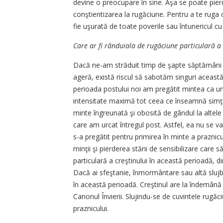
devine o preocupare în sine. Aşa se poate pier
conştientizarea la rugăciune. Pentru a te ruga
fie uşurată de toate poverile sau întunericul c
Care ar fi rânduiala de ­rugăciune particulară a
Dacă ne-am străduit timp de şapte săptămâni s
ageră, există riscul să sabotăm singuri această 
perioada postului noi am pregătit mintea ca un
intensitate maximă tot ceea ce înseamnă simţire
minte îngreunată şi obosită de gândul la altel
care am urcat întregul post. Astfel, ea nu se va
s-a pregătit pentru primirea în minte a praznic
minţii şi pierderea stării de sensibilizare car
particulară a creştinului în această perioadă, din
Dacă ai sfeştanie, înmormântare sau altă slujbă,
în această perioadă. Creştinul are la îndemână 
Canonul Învierii. Slujindu-se de cuvintele rugăci
praznicului.