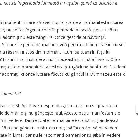
nostru în perioada luminată a Paştilor, ştiind că Biserica a
stă moment în care să avem oprelişte de a ne manifesta iubirea
ase, nu se fac îngenuncheri în perioada pascală, pentru că nu
i adormiți nu este tânguire. Orice gest de bunăvoinţă,
 Şi oare ce perioadă mai potrivită pentru a fi bun este în cursul
nd a răsărit Hristos din mormânt? Cum să stăm în faţa lui
 Ei sunt mai mult decât noi în această lumină a Învierii. Orice
miţi este o pomenire a acestora şi rugăciune pentru ei. Nu doar
 adormiţi, ci orice lucrare făcută cu gândul la Dumnezeu este o
ă luminată?
intele Sf. Ap. Pavel despre dragoste, care nu se poartă cu
nde de mânie şi nu gândeşte răul. Aceste patru manifestări ale
ibă în vedere. Dintre toate cel mai bine este să nu gândească
ă. Să nu ne gândim la răul din noi şi să încercăm să nu vedem
ăutate în lume, dar nu le recomand oamenilor să aibă în vedere