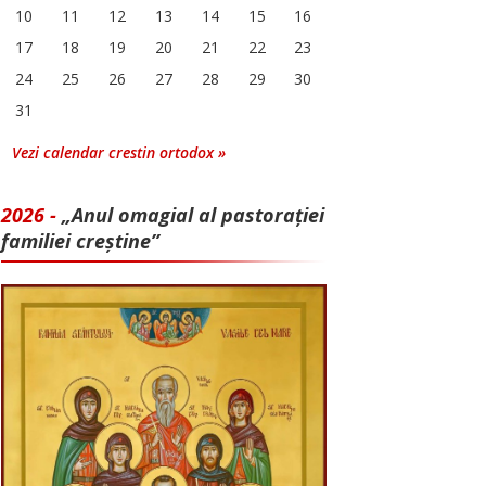
10
11
12
13
14
15
16
17
18
19
20
21
22
23
24
25
26
27
28
29
30
31
Vezi calendar crestin ortodox »
2026 -
„Anul omagial al pastorației
familiei creștine”