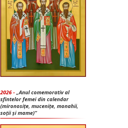
2026 -
„Anul comemorativ al
sfintelor femei din calendar
(mironosițe, mu­cenițe, monahii,
soții și mame)”