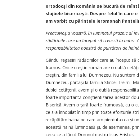
ortodocşi din România se bucură de reîntâl
slujbele bisericeşti. Despre felul în care
am vorbit cu părintele ieromonah Panteli
Preacuvioşia voastră, în luminatul praznic al Înv
rădăcinile care au început să crească la botez
responsabilitatea noastră de purtători de hain
Gândul regăsirii rădăcinilor care au început să
frumos. Orice creştin român are o dublă cetăţe
creştin, din familia lui Dumnezeu. Nu suntem doa
Dumnezeu, părtaşi la familia Sfintei Treimi. M
dublei cetăţenii, avem şi o dublă responsabili
foarte importantă conştientizarea acestor două 
Biserică. Avem o ţară foarte frumoasă, cu o cult
ce s-a înnobilat în timp prin toate eforturile 
recăpătăm haina pe care am pierdut-o ca şi u
această haină luminoasă şi, de asemenea, prin b
ceea ce a făcut Domnul nostru Iisus Hristos.