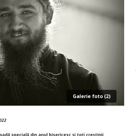
Galerie foto (2)
2022
adă specială din anul bise­ricesc şi toţi creştinii