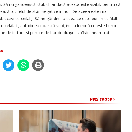
ii. Să nu gândească răul, chiar dacă acesta este vizibil, pentru că
vează tot felul de stări negative în noi. De aceea este mai
 subiectivi cu ceilalţi. Să ne gândim la ceea ce este bun în celălalt
u celălalt, atitudinea noastră scoţând la lumină ce este bun în
me de iertare şi primire de har de dragul izbăvirii neamului
șa
vezi toate ›