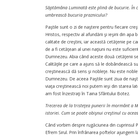
Săptămâna Luminată este plină de bucurie. În ce
umbrească bucuria praznicului?
Paştile sunt o zi de naştere pentru fiecare creşti
Hristos, respectiv al afundării şi ieşirii din a
calitate de creştini, iar această cetăţenie pe c
de a fi cetăţean al unei naţiuni nu este suficient
Dumnezeu. Abia când aceste două cetăţenii se î
Calităţile pe care a ajuns să le dobândească su
creştinească dă sens şi nobleţe. Nu este noble
Dumnezeu. De aceea Paştile sunt ziua de naşter
viaţa creştinească noi putem ieşi din starea la
am fost înzestraţi în ­Taina Sfântului Botez.
Trecerea de la tristeţea punerii în mormânt a 
istoriei. Cum se poate obişnui creştinul cu acea
Când vorbim despre rugăciunea din cuprinsul Po
Efrem Sirul. Prin înfrânarea poftelor ajungem la 