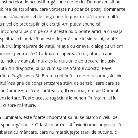
ea instinctelor. În această rugăciune cerem lui Dumnezeu să ne
 iubirea de stăpânire, care vorbeşte nu doar de poziţii dominante
 sau stăpâni pe cel de lângă tine. În post există foarte multă
 la nivel de preocupări şi discuţii. Am putea spune că
-l înconjoară pe om pe care acesta nu o poate articula cu viaţa
s spiritual, chiar dacă nu este deşertăciune în sinea lui, poate
 lucru, împrejurare de viaţă, relaţie cu cineva, dialog cu un om
tăciune, pentru că Ortodoxia recuperează tot, atunci când
a, inclusiv dansul, mai ales la ritualurile de trecere. Inclusiv
ăcută din dragoste, după cum spune Sfântul Apostol Pavel.
urăţia. Rugăciunea Sf. Efrem continuă cu cererea vameşului din
ul însă ţine de conştientizarea stării de sensibilizare care se
ăm lui Dumnezeu să ne curăţească, Îl recunoaştem pe Domnul
erem iertare. Toate aceste rugăciuni le punem în faţa milei lui
 ci spre mântuire.
Luminată, este foarte important să nu se piardă nivelul de
 spun rugăciunile. Odată cu praznicul Învierii omul ar putea să
ibarea cu mâncare, care nu mai slujeşte stării de bucurie, ci