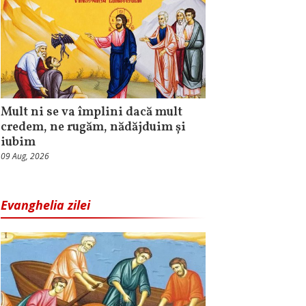
Mult ni se va împlini dacă mult
credem, ne rugăm, nădăjduim și
iubim
09 Aug, 2026
Evanghelia zilei