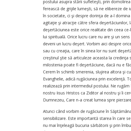
postului asupra stării sufleteşti, prin domolir
ferească de grijile lumeşti, să ne elibereze de
în societate, ci şi despre dorinţa de a-l domina
agitaţie şi atracţie către sfera deşertăciunilor,
deşertăciunea este orice realitate din ceea ce
lui spirituală. Orice lucru care nu are şi un sen
deveni un lucru deşert. Vorbim aici despre orice
sau cu creaţia, care în sinea lor nu sunt deşer
creştinul ştie să articuleze aceasta la credinţa s
milostenia poate fi deşertăciune, dacă nu e f
Cerem în schimb smerenia, slujirea altora şi c
Evanghelie, adică rugăciunea prin excelenţă. Tot
realizează prin intermediul postului. Ne rug
nostru Iisus Hristos ca Ziditor al nostru şi îi c
Dumnezeu, Care n-a creat lumea spre pierzare,
Atunci când vorbim de rugăciune în Săptămâna 
sensibilizare. Este importantă starea în care se
nu mai înţeleagă bucuria sărbătorii şi prin îmbu