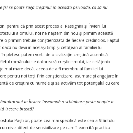
 fel se poate ruga creştinul în această perioadă, ca să nu
n, pentru că prin acest proces al Răstignirii şi Învierii lui
pa botezului a omului, noi ne naştem din nou şi primim această
are o primim trebuie conştientizată de fiecare credincios. Faptul
 dacă nu devii în acelaşi timp şi cetăţean al familiei lui
mpletesc putem vorbi de o civilizaţie creştină autentică.
fletul românului se datorează creştinismului, iar cetăţenia
ţe mai mare decât aceea de a fi membru al familiei lui
e pentru noi toţi. Prin conştientizare, asumare şi angajare în
tentă de creştini cu numele şi să activăm tot potenţialul cu care
Mântuitorului la Înviere înseamnă o schimbare peste noapte a
stă trecere bruscă?
stului Paştilor, poate cea mai specifică este cea a Sfântului
un nivel diferit de sensibilizare pe care îl exercită practica