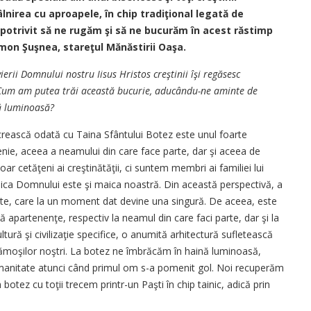
­nirea cu aproapele, în chip tradiţional legată de
 e potrivit să ne rugăm şi să ne bucurăm în acest răstimp
mon Şuşnea, stareţul Mănăstirii Oaşa.
ierii Domnului nostru Iisus Hristos creştinii îşi regăsesc
. Cum am putea trăi această bucurie, aducându-ne aminte de
ă luminoasă?
 crească odată cu Taina Sfântului Botez este unul foarte
nie, aceea a neamului din care face parte, dar şi aceea de
r cetăţeni ai creştinătăţii, ci suntem membri ai familiei lui
aica Domnului este şi maica noastră. Din această perspectivă, a
tate, care la un moment dat devine una singură. De aceea, este
apartenenţe, respectiv la neamul din care faci parte, dar şi la
ură şi civilizaţie specifice, o anumită arhitectură sufletească
strămoşilor noştri. La botez ne îmbrăcăm în haină luminoasă,
manitate atunci când primul om s-a pomenit gol. Noi recuperăm
otez cu toţii trecem printr-un Paşti în chip tainic, adică prin