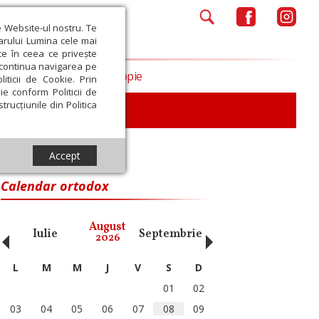
e Website-ul nostru. Te
iarului Lumina cele mai
ce în ceea ce privește
a continua navigarea pe
Opinii
Filantropie
iticii de Cookie. Prin
ie conform Politicii de
trucțiunile din Politica
iu
Accept
Calendar ortodox
‹
›
August
Iulie
Septembrie
Octombrie
Noiembri
2026
L
M
M
J
V
S
D
01
02
03
04
05
06
07
08
09