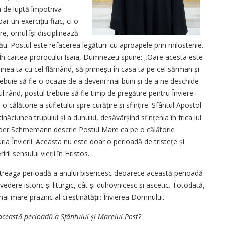
 de luptă împotriva
ar un exercițiu fizic, ci o
re, omul își disciplinează
său. Postul este refacerea legăturii cu aproapele prin milostenie.
e. În cartea prorocului Isaia, Dumnezeu spune: „Oare acesta este
inea ta cu cel flămând, să primești în casa ta pe cel sărman și
trebuie să fie o ocazie de a deveni mai buni și de a ne deschide
mul rând, postul trebuie să fie timp de pregătire pentru Înviere.
călătorie a sufletului spre curățire și sfin­țire. Sfântul Apostol
ăciunea trupului și a duhului, desăvârșind sfințenia în frica lui
ander Schmemann descrie Postul Mare ca pe o călătorie
a Învierii. Aceasta nu este doar o perioadă de tristețe și
irii sensului vieții în Hristos.
ntreaga perioadă a anului bisericesc deoarece această perioadă
edere istoric și liturgic, cât și duhovnicesc și ascetic. Totodată,
ai mare praznic al creștinătății: Învierea Domnului.
ceastă perioadă a Sfântului și Marelui Post?