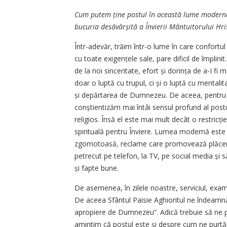
Cum putem ține postul în această lume modernă,
bucuria desă­vârșită a Învierii Mântuitorului Hri
Într-adevăr, trăim într-o lume în care confortul 
cu toate exigen­țele sale, pare dificil de împli
de la noi sinceritate, efort și dorința de a-I 
doar o luptă cu trupul, ci și o luptă cu mental
și depărtarea de Dumnezeu. De aceea, pentru
conștientizăm mai întâi sensul profund al postu
religios. Însă el este mai mult decât o restricț
spirituală pentru Înviere. Lumea modernă este pl
zgomotoasă, reclame care promovează plăceril
petrecut pe telefon, la TV, pe social media și 
și fapte bune.
De asemenea, în zilele noastre, serviciul, examen
De aceea Sfântul Paisie Aghioritul ne îndeamnă: 
apropiere de Dumnezeu”. Adică trebuie să ne p
amintim că postul este și despre cum ne purtă