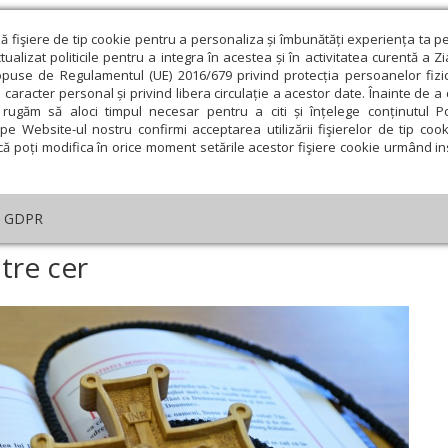
ză fişiere de tip cookie pentru a personaliza și îmbunătăți experiența ta p
alizat politicile pentru a integra în acestea și în activitatea curentă a Z
opuse de Regulamentul (UE) 2016/679 privind protecția persoanelor fizi
 caracter personal și privind libera circulație a acestor date. Înainte de 
eologie și spiritualitate
Educaţie și Cultură
Societate
rugăm să aloci timpul necesar pentru a citi și înțelege conținutul Pol
pe Website-ul nostru confirmi acceptarea utilizării fişierelor de tip cook
că poți modifica în orice moment setările acestor fişiere cookie urmând ins
ducaţie
Lumina literară şi artistică
Cultură
Interv
GDPR
Postul Mare, o scară către cer
tre cer
ie
Februarie
Martie
Aprilie
Mai
Iunie