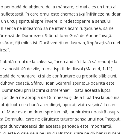
 perioadă de abținere de la mâncare, ci mai ales un timp al
e sufletească, în care omul este chemat să-și înfrâneze nu doar
te un urcuș spiritual spre Înviere, o redescoperire a sensului
ă, Biserica ne îndeamnă să ne intensificăm rugăciunea, să ne
părtează de Dumnezeu. Sfântul Ioan Gură de Aur ne învață:
 sărac, fiți milostivi. Dacă vedeți un dușman, împăca­ți-vă cu el.
irea”.
ă abată omul de la calea sa, încercând să-l facă să renunțe la
 a postit 40 de zile, a fost ispitit de diavol (Matei 4, 1-11).
adă de renunțare, ci și de confruntare cu propriile slăbiciuni.
a duhovnicească. Sfântul Ioan Scărarul spune: „Pocăința este
u Dumnezeu prin lacrimi și smerenie”. Toată această luptă
ijloc de a ne apropia de Dumnezeu și de a fi părtași la bucuria
ptați lupta cea bună a credinței, apucați viața veșnică la care
stul Mare este un drum spre lumină, iar biruința noastră asupra
erea Domnului, care ne dăruiește tuturor șansa unui nou început,
a lupta duhovnicească din această perioadă este importantă,
ci este o cale de a ne uni cu Hristos, Care ne dă har și putere