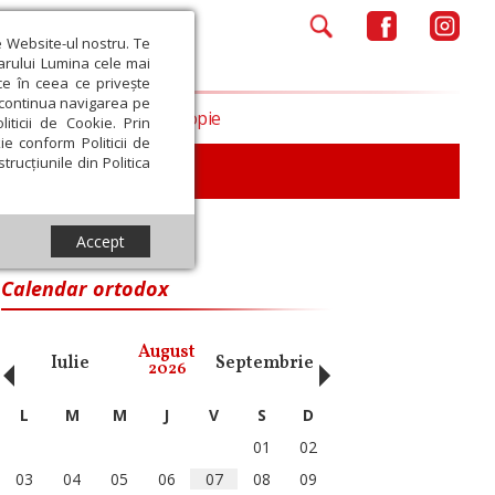
e Website-ul nostru. Te
iarului Lumina cele mai
ce în ceea ce privește
a continua navigarea pe
Opinii
Filantropie
iticii de Cookie. Prin
ie conform Politicii de
trucțiunile din Politica
iu
Accept
Calendar ortodox
‹
›
August
Iulie
Septembrie
Octombrie
Noiembri
2026
L
M
M
J
V
S
D
01
02
03
04
05
06
07
08
09