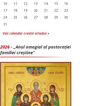
10
11
12
13
14
15
16
17
18
19
20
21
22
23
24
25
26
27
28
29
30
31
Vezi calendar crestin ortodox »
2026 -
„Anul omagial al pastorației
familiei creștine”