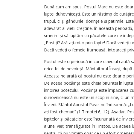
După cum am spus, Postul Mare nu este doar o
luptei duhovnicești. Este un răstimp de curățir
trupul, ci și gândurile, dorințele și patimile. Es
adevărat al vieții creștine. În această perioad
smerim și să luptăm cu păcatele care ne înde
„Postiți? Arătați-mi-o prin fapte! Dacă vedeți un
Dacă vedeți o femeie fru­moasă, întoarceți priv
Postul este o perioadă în care diavolul caută s
orice fel de nevoință. Mântuitorul Însuși, după ce
Aceasta ne arată că postul nu este doar o perio
De aceea pocăința este cheia biruinței în lupt
înnoirea botezului. Pocăința este împăcarea c
duhovnicească nu este un scop în sine, ci un m
Învierii. Sfântul Apostol Pavel ne îndeamnă: „Lu
ați fost chemați” (1 Timotei 6, 12). Așadar, Po
ispitelor și păcatelor este încununată de Învi
a unei vieți transfigurate în Hristos. De acee
pentru că nu vorbim doar de un efort omenesc, 