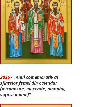
2026 -
„Anul comemorativ al
sfintelor femei din calendar
(mironosițe, mu­cenițe, monahii,
soții și mame)”