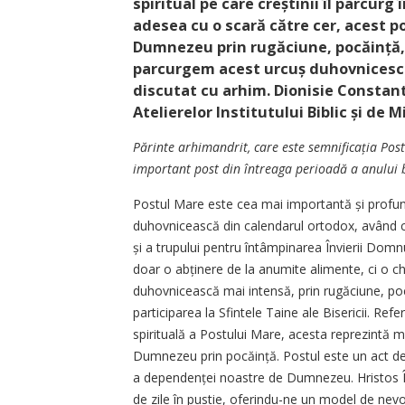
spiritual pe care creștinii îl parcur
adesea cu o scară către cer, acest p
Dum­nezeu prin rugăciune, pocăință,
parcurgem acest urcuș duhovnicesc 
discutat cu arhim. Dionisie Constanti
Atelierelor Institutului Biblic și de 
Părinte arhimandrit, care este semnificația Post
important post din întreaga perioadă a anului b
Postul Mare este cea mai importantă și profu
duhovnicească din calendarul ortodox, având ca
și a trupului pentru întâmpinarea Învierii Domn
doar o abținere de la anumite alimente, ci o c
duhovnicească mai intensă, prin rugăciune, poc
participarea la Sfintele Taine ale Bisericii. Ref
spirituală a Postului Mare, acesta reprezintă ma
Dumnezeu prin pocăință. Postul este un act de 
a dependenței noastre de Dumnezeu. Hristos În
de zile în pustie, oferindu-ne un model de nevoi