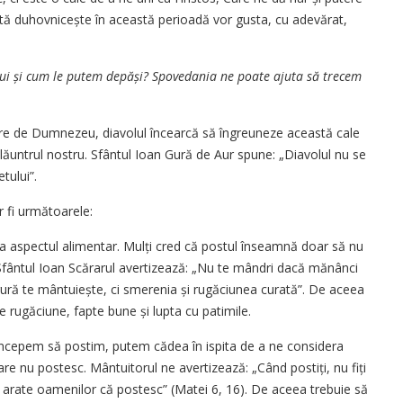
ptă duhovnicește în această perioadă vor gusta, cu adevărat,
lui și cum le putem depăși? Spovedania ne poate ajuta să trecem
e de Dumnezeu, diavolul încearcă să îngreuneze această cale
din lăuntrul nostru. Sfântul Ioan Gură de Aur spune: „Diavolul nu se
tului”.
r fi următoarele:
 la aspectul alimentar. Mulți cred că postul înseamnă doar să nu
. Sfântul Ioan Scărarul avertizează: „Nu te mândri dacă mănânci
 gură te mântuiește, ci smerenia și rugăciunea curată”. De aceea
e rugăciune, fapte bune și lupta cu patimile.
d începem să postim, putem cădea în ispita de a ne considera
are nu postesc. Mântuitorul ne avertizează: „Când postiți, nu fiți
a să arate oamenilor că postesc” (Matei 6, 16). De aceea trebuie să