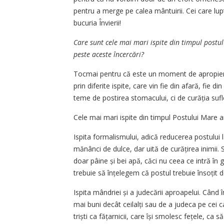
pentru a merge pe calea mântuirii. Cei care lu
bucuria Învierii!
Care sunt cele mai mari ispite din timpul postu
peste aceste încercări?
Tocmai pentru că este un moment de apropier
prin diferite ispite, care vin fie din afară, fie 
teme de postirea stomacului, ci de cură­ția sufle
Cele mai mari ispite din timpul Postului Mare a
Ispita formalismului, adică reducerea postului
mănânci de dulce, dar uită de curățirea inimii
doar pâine și bei apă, căci nu ceea ce intră în
trebuie să înțelegem că postul trebuie însoțit d
Ispita mândriei și a judecării aproapelui. Cân
mai buni decât ceilalți sau de a judeca pe cei c
triști ca fățar­nicii, care își smolesc fețele, c