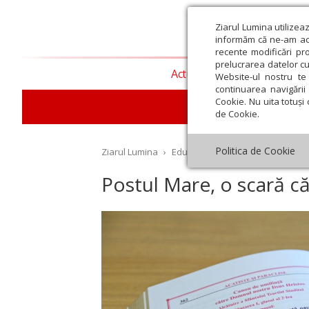
Ziarul Lumina utilizea
informăm că ne-am actu
recente modificări pr
prelucrarea datelor cu
Actualitate religioasă
T
Website-ul nostru te 
continuarea navigării 
Cookie. Nu uita totuși 
E
de Cookie.
Politica de Cookie
Ziarul Lumina
›
Educaţie și Cultură
›
Interviu
›
Postul Mare, o scară că
st
Septembrie
Octombrie
Noiembrie
Decembrie
Ianuar