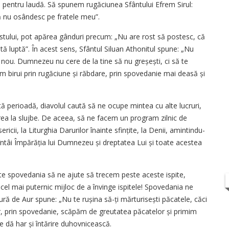
u pentru laudă. Să spunem rugăciunea Sfântului Efrem Sirul:
 nu osândesc pe fratele meu”.
postului, pot apărea gânduri precum: „Nu are rost să postesc, că
tă luptă”. În acest sens, Sfântul Siluan Athonitul spune: „Nu
n nou. Dumnezeu nu cere de la tine să nu greșești, ci să te
em birui prin rugăciune și răbdare, prin spovedanie mai deasă și
tă perioadă, diavolul caută să ne ocupe mintea cu alte lucruri,
area la slujbe. De aceea, să ne facem un program zilnic de
cii, la Liturghia Darurilor îna­inte sfințite, la Denii, amintin­du-
 întâi Împărăția lui Dumnezeu și dreptatea Lui și toate acestea
ate spovedania să ne ajute să trecem peste aceste ispite,
cel mai puternic mijloc de a învinge ispitele! Spovedania ne
ră de Aur spune: „Nu te rușina să-ți mărturisești păcatele, căci
, prin spovedanie, scăpăm de greutatea păcatelor și primim
 dă har și întărire duhovnicească.