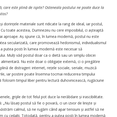
 care este plină de ispite? Osteneala postului ne poate duce la
stos?
și dorințele materiale sunt ridicate la rang de ideal, iar postul,
nit. Cu toate acestea, Dumnezeu nu cere imposibilul, ci așteaptă
fi mai aproape. Aș spune că, în lumea modernă, postul nu este
itatea secularizată, care promovează hedonismul, individualismul
 a putea posti în lumea modernă este necesar să
lui. Mulți văd postul doar ca o dietă sau un simplu obicei
ie alimentară. Nu este doar o obligație externă, ci o pregătire
ină de distrageri: internet, rețele sociale, seriale, muzică
e, iar postire poate însemna tocmai reducerea timpului
să folosim timpul liber pentru lectură duhovnicească, rugăciune
ele, grijile de tot felul pot duce la nerăbdare și irascibilitate.
„Nu lăsați postul să fie o povară, ci un izvor de liniște și
ăstrăm calmul, să ne rugăm când apar tensiuni și astfel să ne
m cu ceilalți. Totodată, pentru a putea posti în lumea modernă