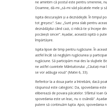
ne amin­­tim că postul este pentru smerenie, n
Doamne, dă-mi „să-mi văd păcatele mele și să
Ispita descurajării și a deznădejdii. În timpul 
tot greșesc”. Sau: „Sunt prea slab pentru aceas
deznădăjdui când cazi, ci ridică-te și începe di
pocăiești sincer”. Așadar, această ispită o put
împărtășire.
Ispita lipsei de timp pentru rugăciune. În aceas
astfel încât să neglijăm rugăciunea și particip
rugăciune. Să participăm mai des la slujbele Biseri
ne astfel cuvintele Mântuitorului: „Căutați mai
se vor adăuga vouă” (Matei 6, 33).
Referitor la a doua parte a întrebării, dacă po
răspunsul este categoric: Da, spovedania este 
eliberează de povara păcatelor. Sfântul Ioan Gu
spovedania este un leac, nu o osândă”. Așadar
putere să continuăm lupta. Apoi, spovedania ne