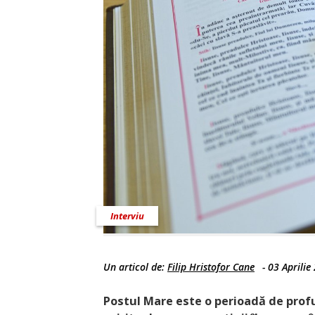
Interviu
Un articol de:
Filip Hristofor Cane
-
03 Aprilie
Postul Mare este o perioadă de profu