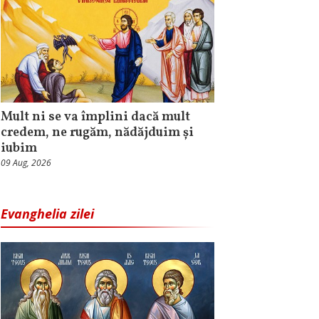
Mult ni se va împlini dacă mult
credem, ne rugăm, nădăjduim și
iubim
09 Aug, 2026
Evanghelia zilei