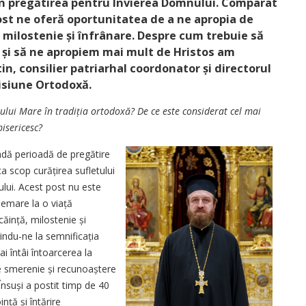
g în pregătirea pentru Învierea Domnului. Comparat
ost ne oferă oportunitatea de a ne apropia de
 milostenie și înfrânare. Despre cum trebuie să
și să ne apropiem mai mult de Hristos am
n, consilier patriarhal coordonator și directorul
Misiune Ortodoxă.
ului Mare în tradiția ortodoxă? De ce este considerat cel mai
isericesc?
ndă perioadă de pregătire
 scop curățirea sufletului
ului. Acest post nu este
hemare la o viață
ăință, milostenie și
erindu-ne la semnificația
i întâi întoarcerea la
smerenie și recu­noaș­tere
suși a postit timp de 40
nță și întărire