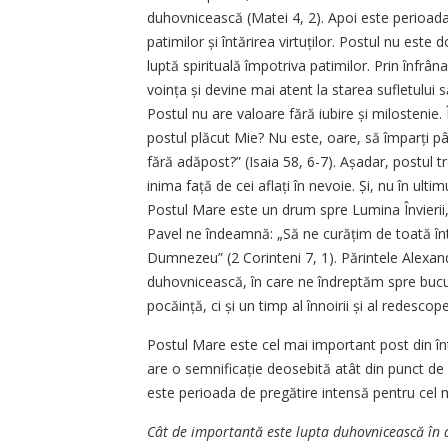
duhovnicească (Matei 4, 2). Apoi este perioada
patimilor și întărirea virtuților. Postul nu este do
luptă spirituală împotriva patimilor. Prin înfrâna
voința și devine mai atent la starea sufletului 
Postul nu are valoare fără iubire și milosteni
postul plăcut Mie? Nu este, oare, să împarți pâ
fără adă­post?” (Isaia 58, 6-7). Așadar, postul 
inima față de cei aflați în nevoie. Și, nu în ulti
Postul Mare este un drum spre Lumina Învierii, o 
Pavel ne îndeamnă: „Să ne curățim de toată întin
Dumnezeu” (2 Corinteni 7, 1). Părintele Alex
duhovnicească, în care ne îndreptăm spre bucuri
pocăință, ci și un timp al înnoirii și al redescoper
Postul Mare este cel mai important post din î
are o semnificație deosebită atât din punct de v
este perioada de pregătire intensă pentru cel m
Cât de importantă este lupta duhovnicească în a