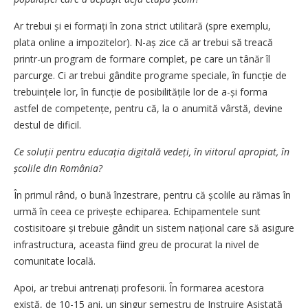
Ar trebui și ei formați în zona strict utilitară (spre exemplu,
plata online a impozitelor). N-aș zice că ar trebui să treacă
printr-un program de formare complet, pe care un tânăr îl
parcurge. Ci ar trebui gândite programe speciale, în funcție de
trebuințele lor, în funcție de posibilitățile lor de a-și forma
astfel de competențe, pentru că, la o anumită vârstă, devine
destul de dificil.
Ce soluții pentru educația digitală vedeți, în viitorul apropiat, în
școlile din România?
În primul rând, o bună înzestrare, pentru că școlile au rămas în
urmă în ceea ce privește echiparea. Echipamentele sunt
costisitoare și trebuie gândit un sistem național care să asigure
infrastructura, aceasta fiind greu de procurat la nivel de
comunitate locală.
Apoi, ar trebui antrenați profesorii. În formarea acestora
există, de 10-15 ani, un singur semestru de Instruire Asistată