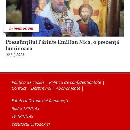
In memoriam
Preasfințitul Părinte Emilian Nica, o prezență
luminoasă
02 Iul, 2026
Politica de cookie
|
Politica de confidențialitate
|
Contact
|
Despre noi
|
Abonamente
|
Fototeca Ortodoxiei Românești
Radio TRINITAS
TV TRINITAS
Vestitorul Ortodoxiei