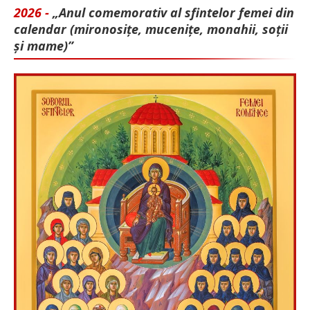
2026 -
„Anul comemorativ al sfintelor femei din
calendar (mironosițe, mu­cenițe, monahii, soții
și mame)”