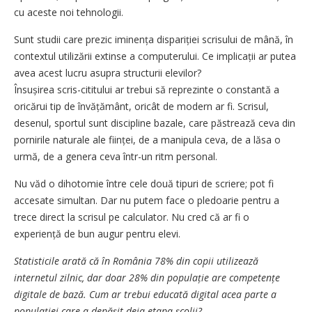
cu aceste noi tehnologii.
Sunt studii care prezic iminența dispariției scrisului de mână, în
contextul utilizării extinse a computerului. Ce implicații ar putea
avea acest lucru asupra structurii elevilor?
Însușirea scris-cititului ar trebui să reprezinte o constantă a
oricărui tip de învățământ, oricât de modern ar fi. Scrisul,
desenul, sportul sunt discipline bazale, care păstrează ceva din
pornirile naturale ale ființei, de a manipula ceva, de a lăsa o
urmă, de a genera ceva într-un ritm personal.
Nu văd o dihotomie între cele două tipuri de scriere; pot fi
accesate simultan. Dar nu putem face o pledoarie pentru a
trece direct la scrisul pe calculator. Nu cred că ar fi o
experiență de bun augur pentru elevi.
Statisticile arată că în România 78% din copii utilizează
internetul zilnic, dar doar 28% din populație are competențe
digitale de bază. Cum ar trebui educată digital acea parte a
populației care a depășit deja etapa școlii?