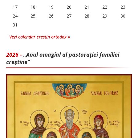
17
18
19
20
21
22
23
24
25
26
27
28
29
30
31
Vezi calendar crestin ortodox »
2026 -
„Anul omagial al pastorației familiei
creștine”