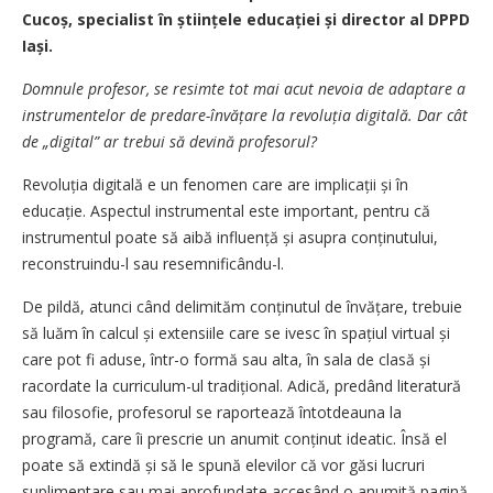
Cucoș, specialist în științele educației și director al DPPD
Iași.
Domnule profesor, se resimte tot mai acut nevoia de adaptare a
instrumentelor de predare-învățare la revoluția digitală. Dar cât
de „digital” ar trebui să devină profesorul?
Revoluția digitală e un fenomen care are implicații și în
educație. Aspectul instrumental este important, pentru că
instrumentul poate să aibă influență și asupra conținutului,
reconstruindu-l sau resemnificându-l.
De pildă, atunci când delimităm conținutul de învățare, trebuie
să luăm în calcul și extensiile care se ivesc în spațiul virtual și
care pot fi aduse, într-o formă sau alta, în sala de clasă și
racordate la curriculum-ul tradițional. Adică, predând literatură
sau filosofie, profesorul se raportează întotdeauna la
programă, care îi prescrie un anumit conținut ideatic. Însă el
poate să extindă și să le spună elevilor că vor găsi lucruri
suplimentare sau mai aprofundate accesând o anumită pagină