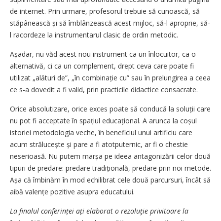
de internet. Prin urmare, profesorul trebuie să cunoască, să
stăpânească și să îmblânzească acest mijloc, să-l aproprie, să-
l racordeze la instrumentarul clasic de ordin metodic.
Așadar, nu văd acest nou instrument ca un înlocuitor, ca o
alternativă, ci ca un complement, drept ceva care poate fi
utilizat „alături de”, „în combinație cu” sau în prelungirea a ceea
ce s-a dovedit a fi valid, prin practicile didactice consacrate.
Orice absolutizare, orice exces poate să conducă la soluții care
nu pot fi acceptate în spațiul educațional. A arunca la coșul
istoriei metodologia veche, în beneficiul unui artificiu care
acum strălucește și pare a fi atotputernic, ar fi o chestie
neserioasă. Nu putem marșa pe ideea antagonizării celor două
tipuri de predare: predare tradițională, predare prin noi metode.
Așa că îmbinăm în mod echilibrat cele două parcursuri, încât să
aibă valențe pozitive asupra educatului.
La finalul conferinței ați elaborat o rezoluţie privitoare la