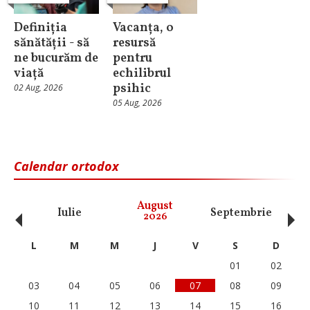
Definiția
Vacanța, o
sănătății - să
resursă
ne bucurăm de
pentru
viață
echilibrul
psihic
02 Aug, 2026
05 Aug, 2026
Calendar ortodox
‹
›
August
Iulie
Septembrie
O
2026
L
M
M
J
V
S
D
01
02
03
04
05
06
07
08
09
10
11
12
13
14
15
16