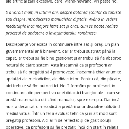
ale artificializării excesive, care, vrând-nevrând, vin peste noi.
S-a vorbit mult, în ultimii ani, despre dotarea școlilor cu tablete
sau despre introducerea manualelor digitale. Având în vedere
ine­chitățile încă majore între sat și oraș, cum se poate realiza
procesul de updatare a învățământului românesc?
Discrepanțe vor exista în continuare între sat și oraș. Un plan
guvernamental ar fi binevenit, dar ar trebui susținut până la
capăt, ar trebui să fie bine gestionat și ar trebui să fie absorbit
natural de către sistem. Asta înseamnă că și profesorii ar
trebui să fie pregătiți să-l promoveze. Înseamnă chiar anumite
updatări ale metodicilor, ale didacticilor. Pentru că, din păcate,
aici trebuie să fim autocritici. Noi îi formăm pe profesori, în
continuare, din perspectiva unei didactici tradiționale - cum se
predă matematica utilizând manualul, spre exemplu. Dar încă
nu s-a decantat o metodică a predării unor discipline utilizând
mediul virtual. Într-un fel a evoluat tehnica și în alt mod sunt
pregătiți profesorii. Aici ar fi de reflectat și de găsit soluții
operative, ca profesorii să fie pregătiți încă din start în relația