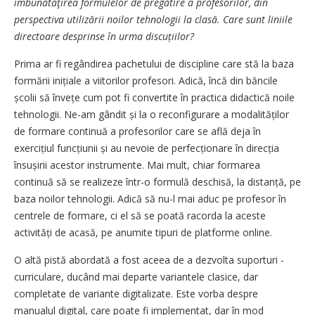
îmbunătăţirea formulelor de pregătire a profesorilor, din
perspectiva utilizării noilor tehnologii la clasă. Care sunt liniile
directoare desprinse în urma discuțiilor?
Prima ar fi regândirea pachetului de discipline care stă la baza
formării inițiale a viitorilor profesori. Adică, încă din băncile
școlii să învețe cum pot fi convertite în practica didactică noile
tehnologii. Ne-am gândit și la o reconfigurare a modalităților
de formare continuă a profesorilor care se află deja în
exercițiul funcțiunii și au nevoie de perfecționare în direcția
însu­șirii acestor instrumente. Mai mult, chiar formarea
continuă să se realizeze într-o formulă deschisă, la distanță, pe
baza noilor tehnologii. Adică să nu-l mai aduc pe profesor în
centrele de formare, ci el să se poată racorda la aceste
activități de acasă, pe anumite tipuri de platforme online.
O altă pistă abordată a fost aceea de a dezvolta suporturi ­
curriculare, ducând mai departe variantele clasice, dar
completate de variante digitalizate. Este vorba despre
manualul digital, care poate fi implementat, dar în mod