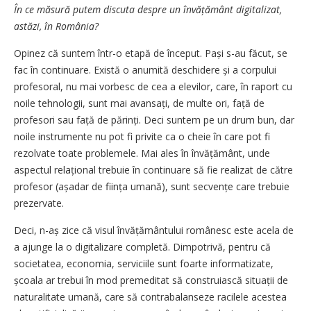
În ce măsură putem discuta despre un învățământ digitalizat,
astăzi, în România?
Opinez că suntem într-o etapă de început. Pași s-au făcut, se
fac în continuare. Există o anumită deschidere și a corpului
profesoral, nu mai vorbesc de cea a elevilor, care, în raport cu
noile tehnologii, sunt mai avansați, de multe ori, față de
profesori sau față de părinți. Deci suntem pe un drum bun, dar
noile instrumente nu pot fi privite ca o cheie în care pot fi
rezolvate toate problemele. Mai ales în învățământ, unde
aspectul relațional trebuie în continuare să fie realizat de către
profesor (așadar de ființa umană), sunt secvențe care trebuie
prezervate.
Deci, n-aș zice că visul învă­țământului românesc este acela de
a ajunge la o digitalizare completă. Dimpotrivă, pentru că
societatea, economia, serviciile sunt foarte informatizate,
școala ar trebui în mod premeditat să construiască situații de
naturalitate umană, care să contrabalanseze racilele acestea