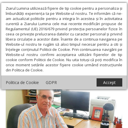
Ziarul Lumina utilizează fişiere de tip cookie pentru a personaliza și
îmbunătăți experiența ta pe Website-ul nostru. Te informăm că ne-
am actualizat politicile pentru a integra în acestea și în activitatea
curentă a Ziarului Lumina cele mai recente modificări propuse de
Regulamentul (UE) 2016/679 privind protecția persoanelor fizice în
ceea ce privește prelucrarea datelor cu caracter personal și privind
libera circulație a acestor date. Înainte de a continua navigarea pe
Website-ul nostru te rugăm să aloci timpul necesar pentru a citi și
Ziarul Lumina
›
Educaţie și Cultură
›
Interviu
›
Profesorul,
înțelege conținutul Politicii de Cookie. Prin continuarea navigării pe
gestionarul noilor tehnologii în educație
Website-ul nostru confirmi acceptarea utilizării fişierelor de tip
cookie conform Politicii de Cookie. Nu uita totuși că poți modifica în
Profesorul, gestionarul noilor tehnologii în
orice moment setările acestor fişiere cookie urmând instrucțiunile
din Politica de Cookie.
educație
Politica de Cookie
GDPR
Accept