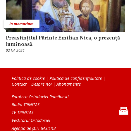
In memoriam
Preasfințitul Părinte Emilian Nica, o prezență
luminoasă
02 Iul, 2026
Politica de cookie
|
Politica de confidențialitate
|
Contact
|
Despre noi
|
Abonamente
|
Fototeca Ortodoxiei Românești
Radio TRINITAS
TV TRINITAS
Vestitorul Ortodoxiei
Agenţia de ştiri BASILICA