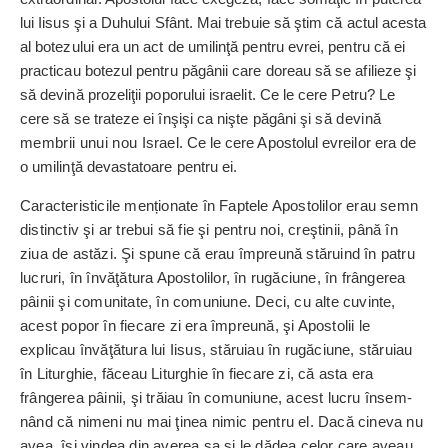
lui Iisus şi a Duhului Sfânt. Mai trebuie să ştim că actul acesta
al botezului era un act de umilinţă pentru evrei, pentru că ei
practicau botezul pentru păgânii care doreau să se afilieze şi
să devină pro­zeliţii poporului israelit. Ce le cere Petru? Le
cere să se trateze ei înşişi ca nişte păgâni şi
să devină
membrii unui nou Is
rael. Ce le cere Apostolul evreilor era de
o umilinţă devastatoare pentru ei.
Caracteristicile menționate în Faptele Apostolilor erau semn
distinctiv şi ar trebui să fie şi pentru noi, creştinii, până în
ziua de astăzi. Şi spune că erau împreună stăruind în patru
lucruri, în învă­ţătura Apostolilor, în rugăciune, în frângerea
pâinii şi comunitate, în comuniune. Deci, cu alte cuvinte,
acest popor în fiecare zi era împreună, şi Apostolii le
explicau învăţătura lui Iisus, stă­ruiau în rugăciune, stăruiau
în Liturghie, făceau Liturghie în fiecare zi, că asta era
frângerea pâinii, şi trăiau în comuniune, acest lucru în­sem­
nând că nimeni nu mai ţinea nimic pentru el. Dacă cineva nu
avea, îşi vindea din averea sa şi le dădea celor care aveau