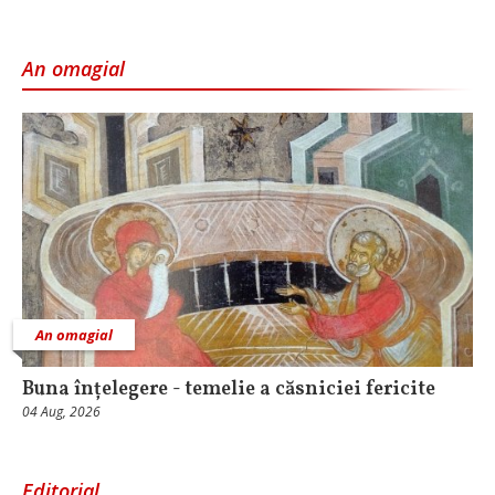
An omagial
An omagial
Buna înțelegere - temelie a căsniciei fericite
04 Aug, 2026
Editorial