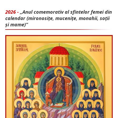
2026 -
„Anul comemorativ al sfintelor femei din
calendar (mironosițe, mu­cenițe, monahii, soții
și mame)”