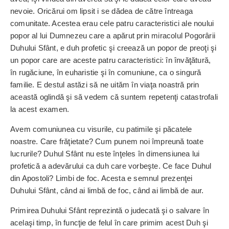
nevoie. Orică­rui om lipsit i se dădea de către întreaga
comunitate. Acestea erau cele patru caracteristici ale noului
popor al lui Dumnezeu care a apărut prin miracolul Pogorârii
Duhului Sfânt, e duh profetic şi creează un popor de preoţi şi
un popor care are aceste patru caracteristici: în învăţătură,
în rugăciune, în euharistie şi în comuniune, ca o singură
familie. E destul astăzi să ne uităm în viaţa noastră prin
această oglindă şi să vedem că suntem repetenţi catastrofali
la acest examen.
Avem comuniunea cu visurile, cu patimile şi păcatele
noastre. Care frăţie­tate? Cum punem noi împreună toate
lucrurile? Duhul Sfânt nu este înţeles în dimensiunea lui
profetică a ade­vă­rului ca duh care vorbeşte. Ce face Duhul
din Apostoli? Limbi de foc. Acesta e semnul prezenţei
Duhului Sfânt, când ai limbă de foc, când ai limbă de aur.
Primirea Duhului Sfânt re­pre­zintă o judecată şi o salvare în
acelaşi timp, în funcţie de felul în care primim acest Duh şi