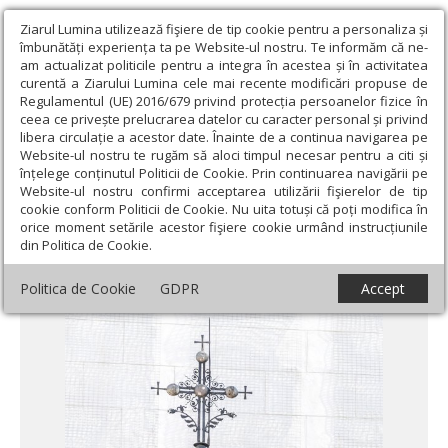
Ziarul Lumina utilizează fişiere de tip cookie pentru a personaliza și
îmbunătăți experiența ta pe Website-ul nostru. Te informăm că ne-
am actualizat politicile pentru a integra în acestea și în activitatea
curentă a Ziarului Lumina cele mai recente modificări propuse de
Regulamentul (UE) 2016/679 privind protecția persoanelor fizice în
ceea ce privește prelucrarea datelor cu caracter personal și privind
libera circulație a acestor date. Înainte de a continua navigarea pe
Website-ul nostru te rugăm să aloci timpul necesar pentru a citi și
Ziarul Lumina
›
Educaţie și Cultură
›
Interviu
›
Taina Cincizecimii
înțelege conținutul Politicii de Cookie. Prin continuarea navigării pe
sau cum să devenim un popor înnoit
Website-ul nostru confirmi acceptarea utilizării fişierelor de tip
cookie conform Politicii de Cookie. Nu uita totuși că poți modifica în
Taina Cincizecimii sau cum să devenim un
orice moment setările acestor fişiere cookie urmând instrucțiunile
din Politica de Cookie.
popor înnoit
Politica de Cookie
GDPR
Accept