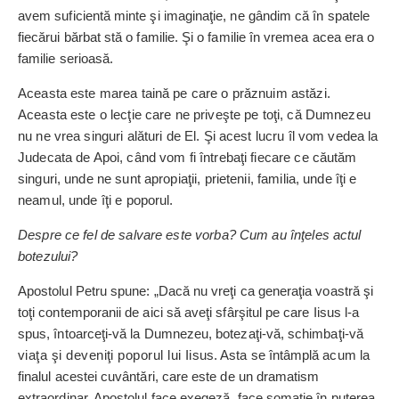
avem suficientă min­te şi imagi­naţie, ne gândim că în spatele
fiecărui bărbat stă o familie. Şi o familie în vremea acea era o
familie serioasă.
Aceasta este marea taină pe care o prăznuim astăzi.
Aceasta este o lecţie care ne priveşte pe toţi, că Dumnezeu
nu ne vrea singuri alături de El. Şi acest lucru îl vom vedea la
Judecata de Apoi, când vom fi întrebaţi fiecare ce căutăm
singuri, unde ne sunt apropiaţii, prietenii, familia, unde îţi e
neamul, unde îţi e poporul.
Despre ce fel de salvare este vorba? Cum au înţe­les actul
botezului?
Apostolul Petru spune:
„
Dacă nu vreţi ca generaţia voastră şi
toţi contemporanii de aici să aveţi sfârşitul pe care Iisus l-a
spus, întoarceţi-vă la Dumnezeu, bote­zaţi-vă, schimbaţi-vă
viaţa şi deve­niţi poporul lui Ii
sus. Asta se întâmplă acum la
finalul acestei cuvântări, care este de un drama­tism
extraordinar. Apostolul face exegeză, face somaţie în puterea