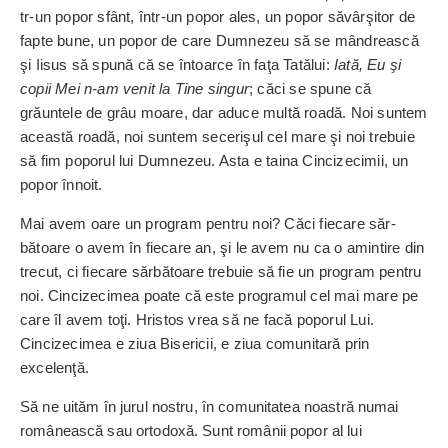
tr-un popor sfânt, într-un popor ales, un popor săvârşitor de
fapte bune, un popor de care Dumnezeu să se mân­drească
şi Iisus să spună că se întoarce în faţa Tatălui:
Iată, Eu şi
copii Mei­ n-am venit la Tine singur
; căci se spune că
grăuntele de grâu moare, dar aduce multă roadă. Noi suntem
această roadă, noi suntem se­cerişul cel mare şi noi trebuie
să fim poporul lui Dumnezeu. Asta e taina Cincizecimii, un
popor înnoit.
Mai avem oare un program pentru noi? Căci fiecare săr­
bătoare o avem în fiecare an, şi le avem nu ca o amin­tire din
trecut, ci fiecare sărbă­toare trebuie să fie un program pentru
noi. Cincizecimea poate că este programul cel mai mare pe
care îl avem toţi. Hristos vrea să ne facă poporul Lui.
Cincizecimea e ziua Bisericii, e ziua comu­nitară prin
excelenţă.
Să ne uităm în jurul nostru, în comunitatea noastră numai
româ­nească sau ortodoxă. Sunt românii popor al lui