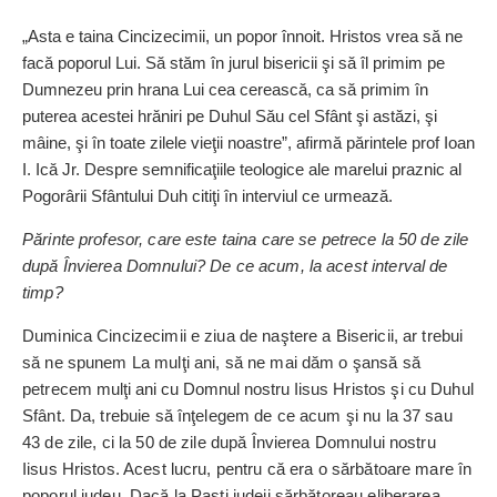
„Asta e taina Cincizecimii, un popor înnoit. Hristos vrea să ne
facă poporul Lui. Să stăm în jurul bisericii şi să îl primim pe
Dumnezeu prin hrana Lui cea cerească, ca să primim în
puterea acestei hrăniri pe Duhul Său cel Sfânt şi astăzi, şi
mâine, şi în toate zilele vieţii noastre”, afirmă părintele prof Ioan
I. Ică Jr. Despre semnifi­caţiile teologice ale marelui praznic al
Pogorârii Sfântului Duh citiţi în interviul ce urmează.
Părinte profesor, care este taina care se petrece la 50 de zile
după Învierea Domnului? De ce acum, la acest interval de
timp?
Duminica Cincizecimii e ziua de naştere a Bisericii, ar trebui
să ne spunem La mulţi ani, să ne mai dăm o şansă să
petrecem
mulţi ani cu Domnul nostru Iisus
Hristos şi cu Duhul
Sfânt. Da, trebuie să înţelegem de ce acum şi nu la 37 sau
43 de zile, ci la 50 de zile după Învierea Domnului nostru
Iisus Hristos. Acest lucru, pentru că era o săr­bă­toare mare în
poporul iudeu. Dacă la Paşti iudeii sărbătoreau eliberarea,