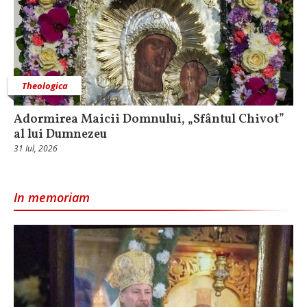
Theologica
Adormirea Maicii Domnului, „Sfântul Chivot”
al lui Dumnezeu
31 Iul, 2026
In memoriam