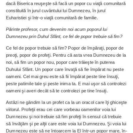
dacă Biserica reuşeşte să facă un popor cu viaţă comunitară
constituită în jurul cuvântului lui Dumnezeu, în jurul
Euharistiei şi într-o viaţă comunitară de familie.
Părinte profesor, cum devenim noi acum poporul lui
Dumnezeu prin Duhul Sfânt, ce fel de popor trebuie să fim?
Ce fel de popor trebuie să fim? Popor de împăraţi, popor de
preoţi, popor de profeţi. Pentru că asta vrea Dumnezeu de la
noi, să fim un popor nou, popor care trăieşte în puterea
Duhului Sfânt. Un popor care învaţă să fie împărat nu peste
oameni. Cel mai greu este să fii împărat peste tine însuţi,
peste patimile tale şi peste inima ta. E mai uşor să controlezi
oameni şi averi decât să te controlezi pe tine însuţi.
Astăzi ne gândim la un profet ca la un oracol care îţi ghi­ceşte
viitorul. Profeţii erau cei care vorbeau oamenilor voia lui
Dumnezeu şi noi trebuie să fim profeţi în sensul că trebuie
să învăţăm şi pe alţii care este voia lui Dumnezeu. Şi voia lui
Dumnezeu este să ne întoarcem la El în­tr-un popor mare, în­