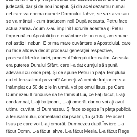
jude­cată, dar și de nou început. Şi din acel de­zastru numai
cel care va che­ma numele Domnului, Iahve, se va salva sau
se va mântui - cum traducem noi! După aceas­ta, Petru face
actualizarea. Acum s-au împlinit lucrurile acestea şi Petru
împre­ună cu Apostolii ţin o cuvântare de un curaj, am spune
noi astăzi, nebun.
E prima mare cuvântare a Apostolului, care
nu face altceva decât procesul generaţiei res­pective,
procesul liderilor iudei, procesul între­gului Ierusalim. Aceasta
era puterea Duhului Sfânt, care i-a dat curajul să spună
adevărul cu orice preţ.
Şi ce spune Petru în piaţa Templului
cu tot Ierusalimul prezent? Aduceţi-vă aminte fraţilor ce s-a
întâmplat cu 50 de zile în urmă, voi pe omul Iisus, pe Care
Dumnezeu
Î
l rânduise să fie trimisul Lui, ce I-aţi făcut, L-aţi
condamnat, L-aţi batjocorit, L-aţi omorât dar nu voi aţi avut
ultimul cuvânt, ci Dumnezeu. Şi face exegeza în piaţa publică
a Ierusalimului, comentând doi psalmi, 15 şi 109. Pe acest
Iisus pe care voi L-aţi omorât, Dumnezeu după Înviere L-a
făcut Domn, L-a făcut Iahve, L-a făcut Mesia, L-a făcut Rege