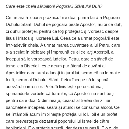
Care este cheia sărbătorii Pogorârii Sfântului Duh?
Ce ne arată icoana praznicului e doar prima fază a Pogorârii
Duhului Sfânt. Duhul se po­goară peste Apostoli, nu orice duh,
ci duhul profeţiei, pentru că toţi profeţesc şi vorbesc despre
Iisus Hristos şi lucrarea Lui. Ceea ce a urmat pogorârii este
într-adevăr cheia. A urmat marea cuvântare a lui Petru, care
s-a sculat în picioare şi împre­ună cu el ceilalţi Apostoli, a
început să le vor­bească iudeilor. Petru, care e stâncă de
temelie a Bisericii, este acum purtătorul de cuvânt al
Apostolilor care sunt adunaţi în jurul lui, semn că nu le mai e
frică, semn al Duhului Sfânt. Petru începe să le spună
adevărul oamenilor. Petru îi linişteşte pe cei adunaţi,
spunându-le vorbele cărtura­rilor, că Apostolii nu sunt beţi,
pentru că e doar 9 dimineaţa, ceasul al treilea din zi, iar
banchetele începeau seara şi atunci se con­suma alcool. Ce
se în­tâmplă acum împlineşte pro­feţia lui Ioil. Ioil e un profet
care pre­vesteşte dezastrul poporului lui Israel de către
babilonieni. E o profeţie scurtă, dar dezastru­oasă. E o zi de