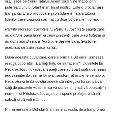
și El şade pe tronul Tatălui. Acest Iisus vine înapoi prin
puterea Duhului Sfânt în mijlocul nostru. Este o proclamare
tranşantă. Era o provocare şi o sfidare în faţă a tuturor
liderilor care L-au condamnat cu doar 50 de zile în urmă.
Părinte profesor, cuvintele lui Petru au fost nişte săgeţi care
au pătruns până la inima celor pre­zenţi, care s-au botezat şi
au constituit Biserica. Vorbiți-ne despre caracteristicile
acesteia, definitorii până astăzi.
După această cuvântare, care e prima a Bisericii, urmează
reac­ţia poporului: „Bărbăţi fraţi, ce să facem?” Cuvintele lui
Petru au fost într-adevăr săgeţi care au spart piatra din inima
ierusalimitenilor, inima lor s-a transformat în carne sensibilă.
Petru atunci le dă soluţia ade­vărată întregului Israel: să vă
căiţi de păcatele voastre, să vă convertiţi şi să vă botezaţi în
numele lui Hristos, căci, aşa cum spune profeţia, o să vă
salvaţi şi vă veţi mântui.
Prima minune a Duhului Sfânt este aceasta, de a transforma