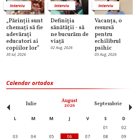
Interviu
Interviu
Interviu
„Părinții sunt
Definiția
Vacanța, o
chemați să fie
sănătății - să
resursă
adevărați
ne bucurăm de
pentru
educatori ai
viață
echilibrul
copiilor lor”
psihic
02 Aug, 2026
30 Iul, 2026
05 Aug, 2026
Calendar ortodox
‹
›
August
Iulie
Septembrie
O
2026
L
M
M
J
V
S
D
01
02
03
04
05
06
07
08
09