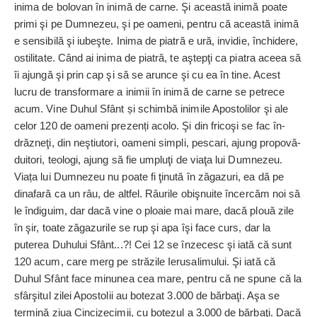
inima de bolovan în inimă de carne. Şi această inimă poate
primi şi pe Dumnezeu, şi pe oameni, pentru că această inimă
e sensibilă şi iubeşte. Inima de piatră e ură, invidie, închidere,
ostilitate. Când ai inima de piatră, te aştepţi ca piatra aceea să
îi ajungă şi prin cap şi să se arunce şi cu ea în tine. Acest
lucru de transformare a inimii în inimă de carne se petrece
acum. Vine Duhul Sfânt și schim­bă inimile Apostolilor şi ale
celor 120 de oameni prezenți acolo. Şi din fricoşi se fac în­
drăzneţi, din neştiutori, oameni simpli, pescari, ajung propovă­
duitori, teologi, ajung să fie um­pluţi de viaţa lui Dumnezeu.
Viața lui Dumnezeu nu poate fi ţinută în zăgazuri, ea dă pe
dinafară ca un râu, de altfel. Râurile obiş­nuite încercăm noi să
le îndiguim, dar dacă vine o ploaie mai mare, dacă plouă zile
în şir, toate zăgazurile se rup şi apa îşi face curs, dar la
puterea Duhului Sfânt...?! Cei 12 se înzecesc şi iată că sunt
120 acum, care merg pe străzile Ierusalimului. Şi iată că
Duhul Sfânt face minunea cea mare, pentru că ne spune că la
sfâr­şitul zilei Apostolii au botezat 3.000 de bărbaţi. Aşa se
termină ziua Cincizecimii, cu botezul a 3.000 de băr­baţi. Dacă