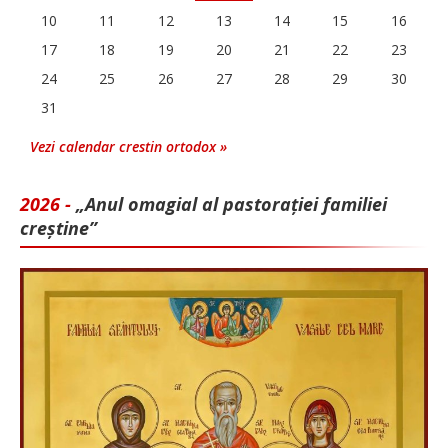
10
11
12
13
14
15
16
17
18
19
20
21
22
23
24
25
26
27
28
29
30
31
Vezi calendar crestin ortodox »
2026 -
„Anul omagial al pastorației familiei
creștine”