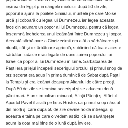
ieşirea din Egipt prin sângele mielului, după 50 de zile,
poporul a ajuns la poalele Sinaiului, muntele pe care Moise
urcă şi coboară cu legea lui Dumnezeu, iar legea aceasta
face din adunare un popor al lui Dumnezeu, pentru că legea
înseamnă încheierea unui legă­mânt între Dum­nezeu şi popor.
Această săr­bă­toare a Cincizecimii era atât o sărbătoare spi­
rituală, cât şi o sărbătoare agri­colă, subliniind că toate aceste
sărbători iudaice erau legate de constituirea poporului lui
Israel ca popor al lui Dumnezeu în lume. Sărbătoarea de
Paşti era prilejul începerii secerişului orzului şi primul snop de
orz secerat era adus în prima dumi­nică de Sabat după Paşti
la Templu şi era legănat deasupra Altarului de către preoţi.
După 50 de zile se termina secerişul şi se aduceau două
pâini mari. E un simbolism minunat, Sfinţii Părinţi şi Sfântul
Apostol Pavel îl arată pe Iisus Hristos ca primul snop născut
din morţi şi care după 50 de zile devine holdă întreagă, şi
aceasta e taina pe care o vedem astăzi că se săvâr­şeşte
acum la doar mai bine de o lună după Înviere.