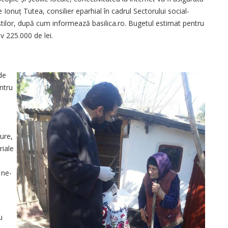
 Ionuț Tutea, consilier eparhial în cadrul Sectorului social-
eștilor, după cum informează basilica.ro. Bugetul estimat pentru
v 225.000 de lei.
de
entru
e
ure,
riale
 ne-
u