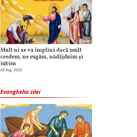
Mult ni se va împlini dacă mult
credem, ne rugăm, nădăjduim și
iubim
09 Aug, 2026
Evanghelia zilei