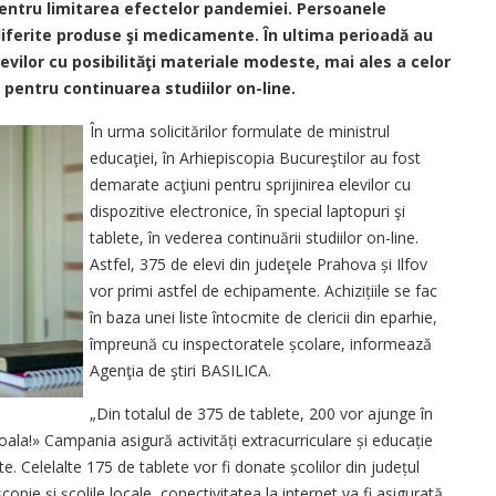
 pentru limitarea efectelor pandemiei. Persoanele
diferite produse şi medicamente. În ultima perioadă au
vilor cu posibilităţi materiale modeste, mai ales a celor
e pentru continuarea studiilor on-line.
În urma solicitărilor formulate de ministrul
educaţiei, în Arhiepiscopia Bucureştilor au fost
demarate acţiuni pentru sprijinirea elevilor cu
dispozitive electronice, în special laptopuri şi
tablete, în vederea continuării studiilor on-line.
Astfel, 375 de elevi din judeţele Prahova și Ilfov
vor primi astfel de echipamente. Achizițiile se fac
în baza unei liste întocmite de clericii din eparhie,
împreună cu inspectoratele școlare, informează
Agenţia de ştiri BASILICA.
„Din totalul de 375 de tablete, 200 vor ajunge în
ala!» Campania asigură activități extracurriculare și educație
. Celelalte 175 de tablete vor fi donate școlilor din județul
copie și școlile locale, conec­tivitatea la internet va fi asigurată