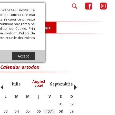
e Website-ul nostru. Te
iarului Lumina cele mai
ce în ceea ce privește
a continua navigarea pe
Opinii
Filantropie
iticii de Cookie. Prin
ie conform Politicii de
trucțiunile din Politica
Accept
Calendar ortodox
‹
›
August
Iulie
Septembrie
Octombrie
Noiembri
2026
L
M
M
J
V
S
D
01
02
03
04
05
06
07
08
09