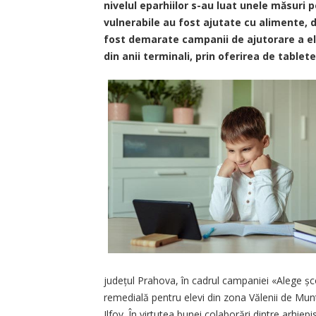
nivelul eparhiilor s-au luat unele măsuri
vulnerabile au fost ajutate cu alimente, 
fost demarate campanii de ajutorare a ele
din anii terminali, prin oferirea de tablet
județul Prahova, în cadrul campaniei «Alege șco
remedială pentru elevi din zona Vălenii de Munte
Ilfov. În virtutea bunei colaborări dintre arhiepis