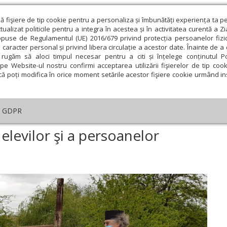
ză fişiere de tip cookie pentru a personaliza și îmbunătăți experiența ta p
alizat politicile pentru a integra în acestea și în activitatea curentă a Z
opuse de Regulamentul (UE) 2016/679 privind protecția persoanelor fizi
 caracter personal și privind libera circulație a acestor date. Înainte de 
eologie și spiritualitate
Educaţie și Cultură
Societate
rugăm să aloci timpul necesar pentru a citi și înțelege conținutul Pol
pe Website-ul nostru confirmi acceptarea utilizării fişierelor de tip cook
că poți modifica în orice moment setările acestor fişiere cookie urmând ins
GDPR
ire a elevilor şi a persoanelor vulnerabile continuă
a elevilor şi a persoanelor
ie
Februarie
Martie
Aprilie
Mai
Iunie