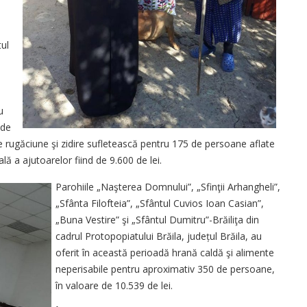
ul
u
 de
de rugăciune şi zidire sufletească pentru 175 de persoane aflate
ală a ajutoarelor fiind de 9.600 de lei.
Parohiile „Naşterea Domnului”, „Sfinţii Arhangheli”,
„Sfânta Filofteia”, „Sfântul Cuvios Ioan Casian”,
„Buna Vestire” şi „Sfântul Dumitru”-Brăiliţa din
cadrul Protopopiatului Brăila, județul Brăila, au
oferit în această perioadă hrană caldă şi alimente
neperisabile pentru aproximativ 350 de persoane,
în valoare de 10.539 de lei.