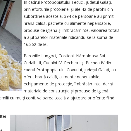
În cadrul Protopopiatului Tecuci, județul Galați,
prin eforturile protoieriei şi ale 42 de parohii din
subordinea acesteia, 394 de persoane au primit
hrană caldă, pachete cu alimente neperisabile,
produse de igienă şi îmbrăcăminte, valoarea totală
a ajutoarelor materiale ridicându-se la suma de
16.362 de lei.
Parohiile Lungoci, Costieni, Nămoloasa Sat,
Cudalbi II, Cudalbi IV, Pechea I şi Pechea IV din
cadrul Protopopiatului Covurlui, județul Galați, au
oferit hrană caldă, alimente neperisabile,
echipamente de protecţie, îmbrăcăminte, dar şi
materiale de construcţie şi produse de igienă
lii cu mulţi copii, valoarea totală a ajutoarelor oferite fiind
ftei
,
te