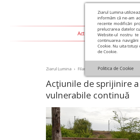
Ziarul Lumina utilizea
informăm că ne-am actu
recente modificări pr
prelucrarea datelor cu
Actualitate religioasă
T
Website-ul nostru te 
continuarea navigării 
Cookie. Nu uita totuși 
de Cookie.
Politica de Cookie
Ziarul Lumina
›
Filantropie
›
Acţiunile de sprijin
Acţiunile de sprijinire 
vulnerabile continuă
st
Septembrie
Octombrie
Noiembrie
Decembrie
Ianuar