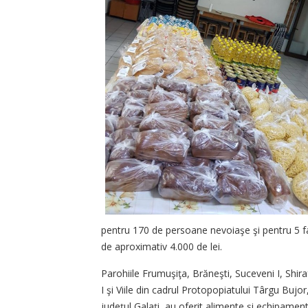
pentru 170 de persoane nevoiaşe şi pentru 5 fami
de aproximativ 4.000 de lei.
Parohiile Frumuşiţa, Brăneşti, Suceveni I, Shira
I şi Viile din cadrul Protopopiatului Târgu Bujor
județul Galați, au oferit alimente şi echipamen