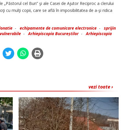
le „Păstorul cel Bun” şi ale Casei de Ajutor Reciproc a clerului
ţi cu mulţi copii, care se află în imposibilitatea de a-şi ridica
donatie
-
echipamente de comunicare electronice
-
sprijin
vulnerabile
-
Arhiepiscopia Bucureștilor
-
Arhiepiscopia
vezi toate ›