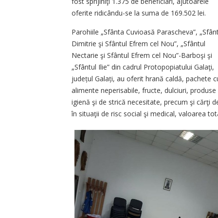
fost sprijiniţi 1.375 de beneficiari, ajutoarele
oferite ridicându-se la suma de 169.502 lei.
Parohiile „Sfânta Cuvioasă Parascheva”, „Sfânt
Dimitrie şi Sfântul Efrem cel Nou”, „Sfântul
Nectarie şi Sfântul Efrem cel Nou”-Barboşi şi
„Sfântul Ilie” din cadrul Protopopiatului Galaţi,
județul Galați, au oferit hrană caldă, pachete c
alimente neperisabile, fructe, dulciuri, produse
igienă şi de strică necesitate, precum şi cărţi 
în situaţii de risc social şi medical, valoarea tot