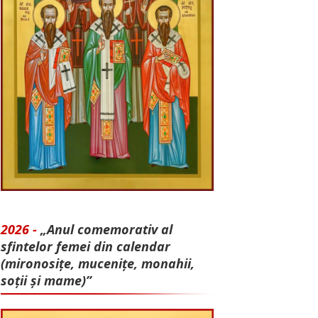
2026 -
„Anul comemorativ al
sfintelor femei din calendar
(mironosițe, mu­cenițe, monahii,
soții și mame)”