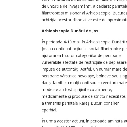
de unitățile de învățământ”, a declarat părintele
filantropic și misionar al Arhiepiscopiei Bucur
achiziţia acestor dispozitive este de aproximati
Arhiepiscopia Dunării de Jos
În perioada 4-10 mai, în Arhiepiscopia Dunării 
Jos au continuat acţiunile social-filantropice p
ajutorarea tuturor categoriilor de persoane
vulnerabile afectate de restricţiile de deplasare
impuse de autorităţi. Astfel, un număr mare d
persoane vârstnice nevoiaşe, bolnave sau sing
dar şi familii cu mulţi copii sau cu venituri mate
modeste au fost sprijinite cu alimente,
medicamente şi produse de strictă necesitate,
a transmis părintele Rareş Bucur, consilier
eparhial.
În urma acestor acţiuni, în perioada amintită a