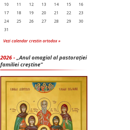
10
11
12
13
14
15
16
17
18
19
20
21
22
23
24
25
26
27
28
29
30
31
Vezi calendar crestin ortodox »
2026 -
„Anul omagial al pastorației
familiei creștine”