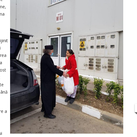
ne,
uma
jinit
i
area
ia
fost
t
te
 până
re a
ui