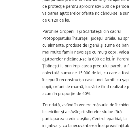
de protecţie pentru aproximativ 300 de persoa
valoarea ajutoarelor oferite ridicându-se la s
de 6.120 de lei.
Parohiile Gropeni II şi Scărlăteşti din cadrul
Protopopiatului Însurăţei, județul Brăila, au spri
cu alimente, produse de igienă şi sume de ban
mai multe familii nevoiaşe cu mulţi copii, valo
ajutoarelor ridicându-se la 600 de lei. În Paroh
Ţibăneşti II, prin implicarea preotului paroh, a 
colectată suma de 15.000 de lei, cu care a fos
începută reconstrucţia casei unei familii cu şap
copii, orfani de mamă, lucrările fiind realizate
acum în proporţie de 60%.
Totodată, având în vedere măsurile de închide
bisericilor şi a săvârşirii sfintelor slujbe fără
participarea credincioşilor, Centrul eparhial, la
iniţiativa şi cu binecuvântarea Înaltpreasfinţitul