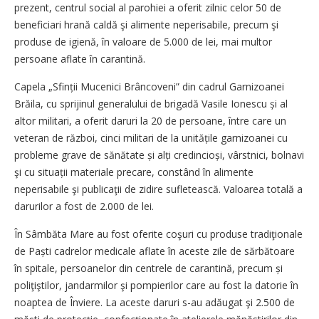
prezent, centrul social al parohiei a oferit zilnic celor 50 de
beneficiari hrană caldă şi alimente neperisabile, precum şi
produse de igienă, în valoare de 5.000 de lei, mai multor
persoane aflate în carantină.
Capela „Sfinții Mucenici Brâncoveni” din cadrul Garnizoanei
Brăila, cu sprijinul generalului de brigadă Vasile Ionescu și al
altor militari, a oferit daruri la 20 de persoane, între care un
veteran de război, cinci militari de la unitățile garnizoanei cu
probleme grave de sănătate și alți credincioși, vârstnici, bolnavi
şi cu situații materiale precare, constând în alimente
neperisabile şi publicaţii de zidire sufletească. Valoarea totală a
darurilor a fost de 2.000 de lei.
În Sâmbăta Mare au fost oferite coşuri cu produse tradiţionale
de Paști cadrelor medicale aflate în aceste zile de sărbătoare
în spitale, persoanelor din centrele de carantină, precum și
poliţiştilor, jandarmilor şi pompierilor care au fost la datorie în
noaptea de Înviere. La aceste daruri s-au adăugat şi 2.500 de