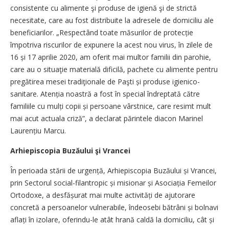
consistente cu alimente şi produse de igienă şi de strictă
necesitate, care au fost distribuite la adresele de domiciliu ale
beneficiarilor. „Respectând toate măsurilor de protecție
împotriva riscurilor de expunere la acest nou virus, în zilele de
16 și 17 aprilie 2020, am oferit mai multor familii din parohie,
care au o situaţie materială dificilă, pachete cu alimente pentru
pregătirea mesei tradiţionale de Paşti și produse igienico-
sanitare. Atenția noastră a fost în special îndreptată către
familiile cu mulți copii și persoane vârstnice, care resimt mult
mai acut actuala criză”, a declarat părintele diacon Marinel
Laurențiu Marcu.
Arhiepiscopia Buzăului şi Vrancei
În perioada stării de urgență, Arhiepiscopia Buzăului și Vrancei,
prin Sectorul social-filantropic și misionar și Asociația Femeilor
Ortodoxe, a desfășurat mai multe activități de ajutorare
concretă a persoanelor vulnerabile, îndeosebi bătrâni și bolnavi
aflați în izolare, oferindu-le atât hrană caldă la domiciliu, cât și