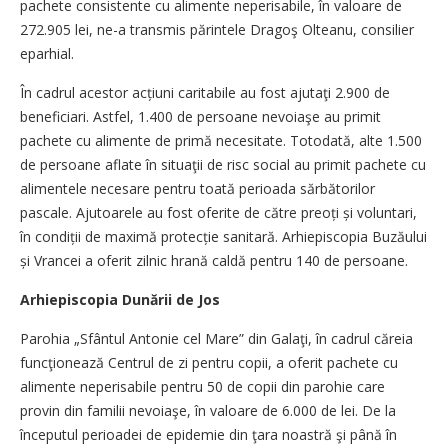
pachete consistente cu alimente neperisabile, în valoare de
272.905 lei, ne-a transmis părintele Dragoş Olteanu, consilier
eparhial.
În cadrul acestor acțiuni caritabile au fost ajutaţi 2.900 de
beneficiari. Astfel, 1.400 de persoane nevoiaşe au primit
pachete cu alimente de primă necesitate. Totodată, alte 1.500
de persoane aflate în situaţii de risc social au primit pachete cu
alimentele necesare pentru toată perioada sărbătorilor
pascale. Ajutoarele au fost oferite de către preoți și voluntari,
în condiții de maximă protecție sanitară. Arhiepiscopia Buzăului
și Vrancei a oferit zilnic hrană caldă pentru 140 de persoane.
Arhiepiscopia Dunării de Jos
Parohia „Sfântul Antonie cel Mare” din Galaţi, în cadrul căreia
funcţionează Centrul de zi pentru copii, a oferit pachete cu
alimente neperisabile pentru 50 de copii din parohie care
provin din familii nevoiaşe, în valoare de 6.000 de lei. De la
începutul perioadei de epidemie din ţara noastră şi până în