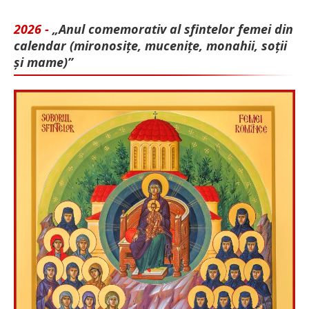
2026 -
„Anul comemorativ al sfintelor femei din
calendar (mironosițe, mu­cenițe, monahii, soții
și mame)”