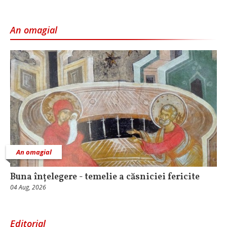
An omagial
An omagial
Buna înțelegere - temelie a căsniciei fericite
04 Aug, 2026
Editorial