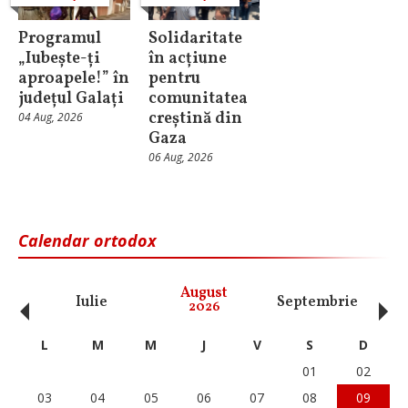
Programul
Solidaritate
„Iubește-ți
în acțiune
aproapele!” în
pentru
județul Galați
comunitatea
creștină din
04 Aug, 2026
Gaza
06 Aug, 2026
Calendar ortodox
‹
›
August
Iulie
Septembrie
O
2026
L
M
M
J
V
S
D
01
02
03
04
05
06
07
08
09