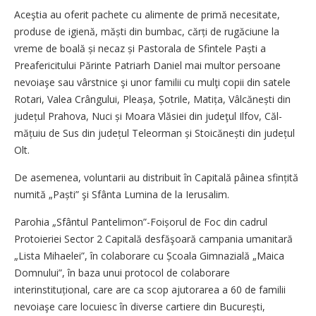
Aceştia au oferit pachete cu alimente de primă necesitate,
produse de igienă, măști din bumbac, cărți de rugăciune la
vreme de boală și necaz și Pastorala de Sfintele Paști a
Preafericitului Părinte Patriarh Daniel mai multor persoane
nevoiaşe sau vârstnice şi unor familii cu mulţi copii din satele
Rotari, Valea Crângului, Pleașa, Șotrile, Matița, Vâlcănești din
județul Prahova, Nuci și Moara Vlăsiei din judeţul Ilfov, Căl­
mățuiu de Sus din județul Teleorman și Stoicănești din județul
Olt.
De asemenea, voluntarii au distribuit în Capitală pâinea sfințită
numită „Paști” şi Sfânta Lumina de la Ierusalim.
Parohia „Sfântul Pantelimon”-Foișo­rul de Foc din cadrul
Protoieriei Sector 2 Capitală desfăşoară campania umanitară
„Lista Mihaelei”, în colaborare cu Școala Gimnazială „Maica
Domnului”, în baza unui protocol de colaborare
interinstituțional, care are ca scop ajutorarea a 60 de familii
nevoiaşe care locuiesc în diverse cartiere din București,