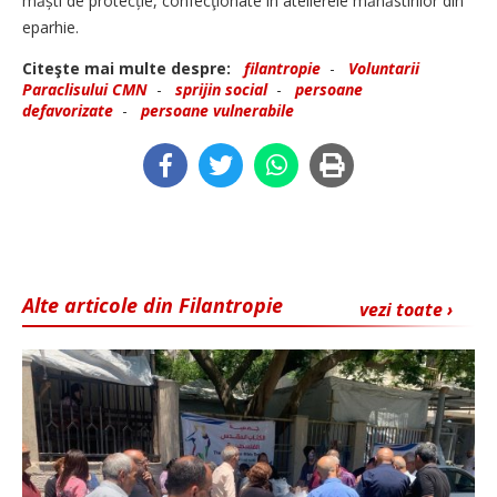
măști de protecție, confecţionate în atelierele mănăstirilor din
eparhie.
Citeşte mai multe despre:
filantropie
-
Voluntarii
Paraclisului CMN
-
sprijin social
-
persoane
defavorizate
-
persoane vulnerabile
Alte articole din Filantropie
vezi toate ›