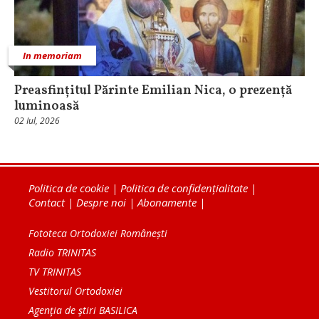
In memoriam
Preasfințitul Părinte Emilian Nica, o prezență
luminoasă
02 Iul, 2026
Politica de cookie
|
Politica de confidențialitate
|
Contact
|
Despre noi
|
Abonamente
|
Fototeca Ortodoxiei Românești
Radio TRINITAS
TV TRINITAS
Vestitorul Ortodoxiei
Agenţia de ştiri BASILICA