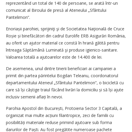
reprezentând un total de 140 de persoane, se arată într-un
comunicat al Biroului de presă al Ateneului „Sfântului
Pantelimon”.
Enoriașii parohiei, sprijiniţi şi de Societatea Naţională de Cruce
Roșie și binefăcători din cadrul Eurolife ERB Asigurări România,
au oferit un ajutor material ce constă în hrană gătită pentru
întreaga Săptămână Luminată şi produse igienico-sanitare.
Valoarea totală a ajutoarelor este de 14.400 de lei.
De asemenea, unul dintre tinerii beneficiari ai campaniei a
primit din partea părintelui Bogdan Teleanu, coordonatorul
departamentului Ateneul „Sfântului Pantelimon”, o bicicletă cu
care să își câștige traiul făcând livrări la domiciliu și să își ajute
inclusiv semenii aflați în nevoi.
Parohia Apostol din București, Protoieria Sector 3 Capitală, a
organizat mai multe acțiuni filantropice, zeci de familii cu
posibilități materiale reduse primind ajutoare sub forma
darurilor de Paști. Au fost pregătite numeroase pachete