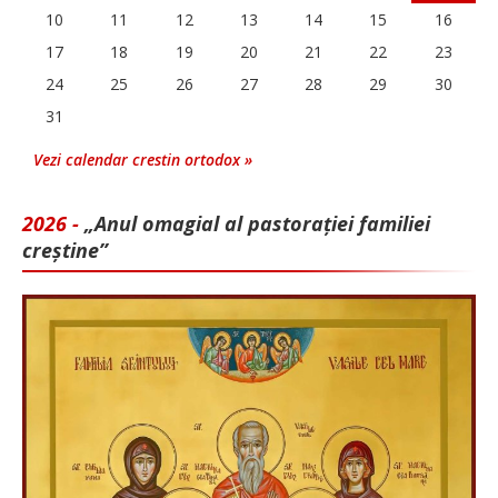
10
11
12
13
14
15
16
17
18
19
20
21
22
23
24
25
26
27
28
29
30
31
Vezi calendar crestin ortodox »
2026 -
„Anul omagial al pastorației familiei
creștine”