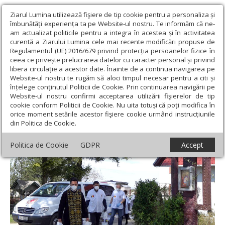
Ziarul Lumina utilizează fişiere de tip cookie pentru a personaliza și
îmbunătăți experiența ta pe Website-ul nostru. Te informăm că ne-
am actualizat politicile pentru a integra în acestea și în activitatea
curentă a Ziarului Lumina cele mai recente modificări propuse de
Regulamentul (UE) 2016/679 privind protecția persoanelor fizice în
ceea ce privește prelucrarea datelor cu caracter personal și privind
libera circulație a acestor date. Înainte de a continua navigarea pe
Website-ul nostru te rugăm să aloci timpul necesar pentru a citi și
Ziarul Lumina
›
Filantropie
›
Acţiunile filantropice din eparhii
înțelege conținutul Politicii de Cookie. Prin continuarea navigării pe
continuă în perioada pascală
Website-ul nostru confirmi acceptarea utilizării fişierelor de tip
cookie conform Politicii de Cookie. Nu uita totuși că poți modifica în
Acţiunile filantropice din eparhii continuă
orice moment setările acestor fişiere cookie urmând instrucțiunile
din Politica de Cookie.
în perioada pascală
Politica de Cookie
GDPR
Accept