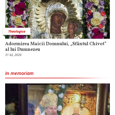
Theologica
Adormirea Maicii Domnului, „Sfântul Chivot”
al lui Dumnezeu
31 Iul, 2026
In memoriam