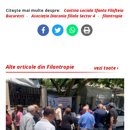
Citeşte mai multe despre:
Cantina sociala Sfanta Filofteia
Bucuresti
-
Asociația Diaconia filiala Sector 4
-
filantropie
Alte articole din Filantropie
vezi toate ›