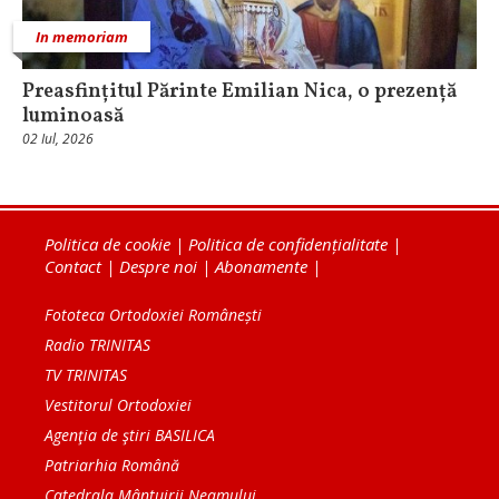
In memoriam
Preasfințitul Părinte Emilian Nica, o prezență
luminoasă
02 Iul, 2026
Politica de cookie
|
Politica de confidențialitate
|
Contact
|
Despre noi
|
Abonamente
|
Fototeca Ortodoxiei Românești
Radio TRINITAS
TV TRINITAS
Vestitorul Ortodoxiei
Agenţia de ştiri BASILICA
Patriarhia Română
Catedrala Mântuirii Neamului