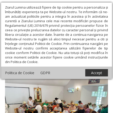
Ziarul Lumina utilizează fişiere de tip cookie pentru a personaliza și
îmbunătăți experiența ta pe Website-ul nostru. Te informăm că ne-
am actualizat politicile pentru a integra în acestea și în activitatea
curentă a Ziarului Lumina cele mai recente modificări propuse de
Regulamentul (UE) 2016/679 privind protecția persoanelor fizice în
ceea ce privește prelucrarea datelor cu caracter personal și privind
libera circulație a acestor date. Înainte de a continua navigarea pe
Website-ul nostru te rugăm să aloci timpul necesar pentru a citi și
Ziarul Lumina
›
Filantropie
›
Artă, bucurie și aniversări la Cantina
înțelege conținutul Politicii de Cookie. Prin continuarea navigării pe
socială „Sfânta Muceniță Filofteia”
Website-ul nostru confirmi acceptarea utilizării fişierelor de tip
cookie conform Politicii de Cookie. Nu uita totuși că poți modifica în
Artă, bucurie și aniversări la Cantina
orice moment setările acestor fişiere cookie urmând instrucțiunile
din Politica de Cookie.
socială „Sfânta Muceniță Filofteia”
Politica de Cookie
GDPR
Accept