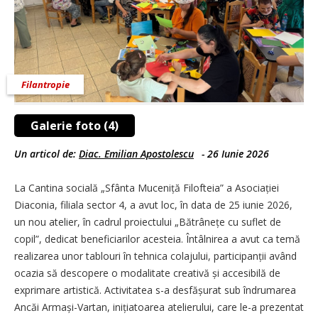
Filantropie
Galerie foto (4)
Un articol de:
Diac. Emilian Apostolescu
-
26 Iunie 2026
La Cantina socială „Sfânta Muceniță Filofteia” a Asociației
Diaconia, filiala sector 4, a avut loc, în data de 25 iunie 2026,
un nou atelier, în cadrul proiectului „Bătrânețe cu suflet de
copil”, dedicat beneficiarilor acesteia. Întâlnirea a avut ca temă
realizarea unor tablouri în tehnica colajului, participanții având
ocazia să descopere o modalitate creativă și accesibilă de
exprimare artistică. Activitatea s-a desfășurat sub îndrumarea
Ancăi Armași-Vartan, inițiatoarea atelierului, care le-a prezentat