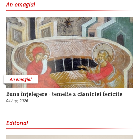
An omagial
An omagial
Buna înțelegere - temelie a căsniciei fericite
04 Aug, 2026
Editorial