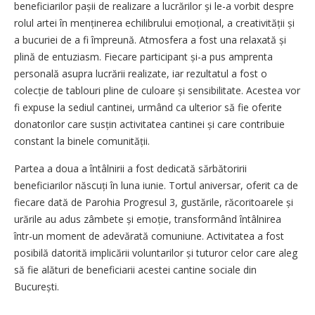
beneficiarilor pașii de realizare a lucrărilor și le-a vorbit despre
rolul artei în menținerea echilibrului emoțional, a creativității și
a bucuriei de a fi împreună. Atmosfera a fost una relaxată și
plină de entuziasm. Fiecare participant și-a pus amprenta
personală asupra lucrării realizate, iar rezultatul a fost o
colecție de tablouri pline de culoare și sensibilitate. Acestea vor
fi expuse la sediul cantinei, urmând ca ulterior să fie oferite
donatorilor care susțin activitatea cantinei și care contribuie
constant la binele comunității.
Partea a doua a întâlnirii a fost dedicată sărbătoririi
beneficiarilor născuți în luna iunie. Tortul aniversar, oferit ca de
fiecare dată de Parohia Progresul 3, gustările, răcoritoarele și
urările au adus zâmbete și emoție, transformând întâlnirea
într-un moment de adevărată comuniune. Activitatea a fost
posibilă datorită implicării voluntarilor și tuturor celor care aleg
să fie alături de beneficiarii acestei cantine sociale din
București.