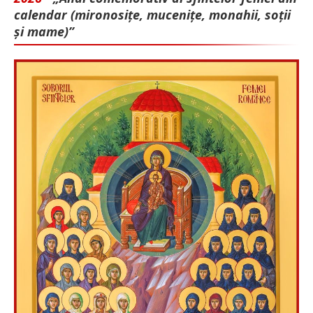
calendar (mironosițe, mu­cenițe, monahii, soții
și mame)”