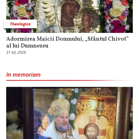
Theologica
Adormirea Maicii Domnului, „Sfântul Chivot”
al lui Dumnezeu
31 Iul, 2026
In memoriam