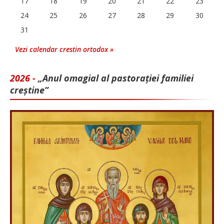
17
18
19
20
21
22
23
24
25
26
27
28
29
30
31
Vezi calendar crestin ortodox »
2026 -
„Anul omagial al pastorației familiei
creștine”