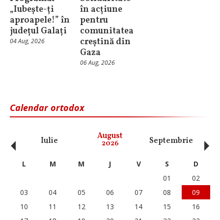
„Iubește-ți
în acțiune
aproapele!” în
pentru
județul Galați
comunitatea
creștină din
04 Aug, 2026
Gaza
06 Aug, 2026
Calendar ortodox
‹
›
August
Iulie
Septembrie
O
2026
L
M
M
J
V
S
D
01
02
03
04
05
06
07
08
09
10
11
12
13
14
15
16