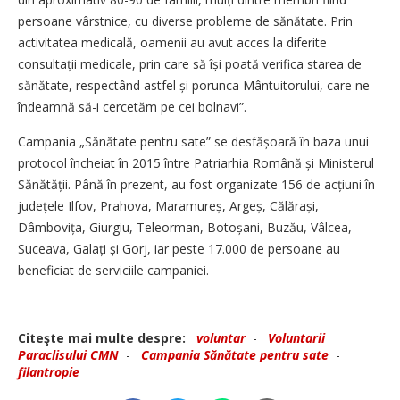
persoane vârstnice, cu diverse probleme de sănătate. Prin
activitatea medicală, oamenii au avut acces la diferite
consultații medicale, prin care să își poată verifica starea de
sănătate, respectând astfel și porunca Mântuitorului, care ne
îndeamnă să-i cercetăm pe cei bolnavi”.
Campania „Sănătate pentru sate” se desfă­șoa­ră în baza unui
protocol încheiat în 2015 între Patriarhia Română și Ministerul
Sănătății. Până în prezent, au fost organizate 156 de acțiuni în
județele Ilfov, Prahova, Maramureș, Argeș, Că­lă­rași,
Dâmbovița, Giurgiu, Teleorman, Botoșani, Buzău, Vâlcea,
Suceava, Galați și Gorj, iar peste 17.000 de persoane au
beneficiat de serviciile campaniei.
Citeşte mai multe despre:
voluntar
-
Voluntarii
Paraclisului CMN
-
Campania Sănătate pentru sate
-
filantropie