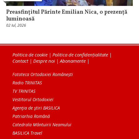
Preasfințitul Părinte Emilian Nica, o prezență
luminoasă
02 Iul, 2026
Politica de cookie
|
Politica de confidențialitate
|
Contact
|
Despre noi
|
Abonamente
|
Fototeca Ortodoxiei Românești
Radio TRINITAS
TV TRINITAS
Vestitorul Ortodoxiei
Agenţia de ştiri BASILICA
Patriarhia Română
Catedrala Mântuirii Neamului
BASILICA Travel