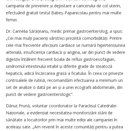
campania de prevenire și depistare a cancerului de col uterin,
efectuând gratuit testul Babeș-Papanicolau pentru mai multe
femei.
Dr. Camelia Sărățeanu, medic primar gastroenterolog, a spus:
„Cei mai mulți pacienți vârstnici prezintă comorbidități. Printre
cele mai frecvente afecțiuni cardiace se numără hipertensiunea
arterială, insuficiența cardiacă și angina, iar din punct de vedere
digestiv întâlnim frecvent boala de reflux gastroesofagian,
sindromul intestinului iritabil și diferite grade de steatoză
hepatică, adică încărcarea grasă a ficatului. În ceea ce privește
controalele de rutină, recomandăm efectuarea a minimum un
set de analize o dată pe an și a unei ecografii abdominale, din
punct de vedere gastroenterologic”.
Dănuț Prună, voluntar coordonator la Paraclisul Catedralei
Naționale, a evidențiat necesitatea monitorizării stării de
sănătate a locuitorilor prin mai multe ediții ale campaniei în
aceleași sate. „Am revenit în aceste comunități pentru a putea