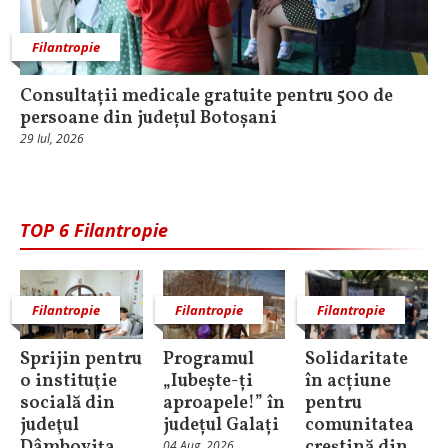
Filantropie
Consultații medicale gratuite pentru 500 de
persoane din județul Botoșani
29 Iul, 2026
TOP 6 Filantropie
Filantropie
Filantropie
Filantropie
Sprijin pentru
Programul
Solidaritate
o instituţie
„Iubește-ți
în acțiune
socială din
aproapele!” în
pentru
judeţul
județul Galați
comunitatea
Dâmboviţa
creștină din
04 Aug, 2026