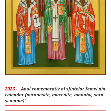
2026 -
„Anul comemorativ al sfintelor femei din
calendar (mironosițe, mu­cenițe, monahii, soții
și mame)”