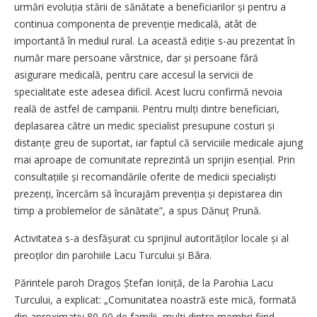
urmări evoluția stării de sănătate a beneficiarilor și pentru a
continua componenta de prevenție medicală, atât de
importantă în mediul rural. La această ediție s-au prezentat în
număr mare persoane vârstnice, dar și persoane fără
asigurare medicală, pentru care accesul la servicii de
specialitate este adesea dificil. Acest lucru confirmă nevoia
reală de astfel de campanii. Pentru mulți dintre beneficiari,
deplasarea către un medic specialist presupune costuri și
distanțe greu de suportat, iar faptul că serviciile medicale ajung
mai aproape de comunitate reprezintă un sprijin esențial. Prin
consultațiile și recomandările oferite de medicii specialiști
prezenți, încercăm să încurajăm prevenția și depistarea din
timp a problemelor de sănătate”, a spus Dănuț Prună.
Activitatea s-a desfășurat cu sprijinul auto­rităților locale și al
preoților din parohiile Lacu Turcului și Bâra.
Părintele paroh Dragoș Ștefan Ioniță, de la Parohia Lacu
Turcului, a explicat: „Comunitatea noastră este mică, formată
din aproximativ 80-90 de familii, mulți dintre membri fiind