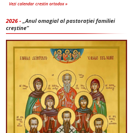
Vezi calendar crestin ortodox »
2026 -
„Anul omagial al pastorației familiei
creștine”