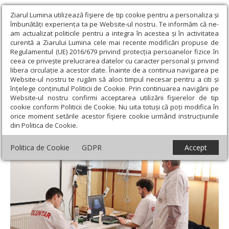
Ziarul Lumina utilizează fişiere de tip cookie pentru a personaliza și
îmbunătăți experiența ta pe Website-ul nostru. Te informăm că ne-
am actualizat politicile pentru a integra în acestea și în activitatea
curentă a Ziarului Lumina cele mai recente modificări propuse de
Regulamentul (UE) 2016/679 privind protecția persoanelor fizice în
ceea ce privește prelucrarea datelor cu caracter personal și privind
libera circulație a acestor date. Înainte de a continua navigarea pe
Website-ul nostru te rugăm să aloci timpul necesar pentru a citi și
Ziarul Lumina
›
Filantropie
›
Campania „Sănătate pentru sate” a
înțelege conținutul Politicii de Cookie. Prin continuarea navigării pe
revenit într-o localitate prahoveană
Website-ul nostru confirmi acceptarea utilizării fişierelor de tip
cookie conform Politicii de Cookie. Nu uita totuși că poți modifica în
Campania „Sănătate pentru sate” a revenit
orice moment setările acestor fişiere cookie urmând instrucțiunile
din Politica de Cookie.
într-o localitate prahoveană
Politica de Cookie
GDPR
Accept