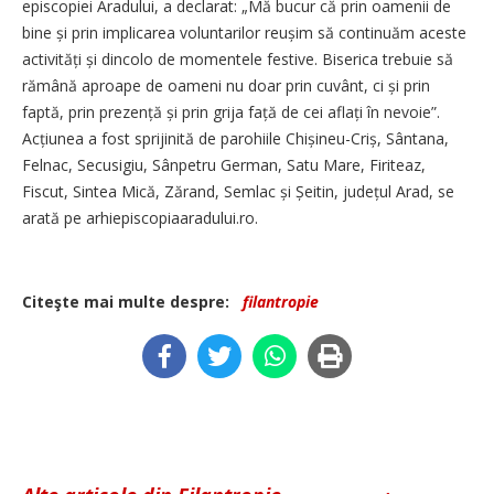
episcopiei Aradului, a declarat: „Mă bucur că prin oamenii de
bine și prin implicarea voluntarilor reușim să continuăm aceste
activități și dincolo de momentele festive. Biserica trebuie să
rămână aproape de oameni nu doar prin cuvânt, ci și prin
faptă, prin pre­zență și prin grija față de cei aflați în nevoie”.
Acțiunea a fost sprijinită de parohiile Chișineu-Criș, Sântana,
Felnac, Secusigiu, Sânpetru German, Satu Mare, Firiteaz,
Fiscut, Sintea Mică, Zărand, Semlac și Șeitin, județul Arad, se
arată pe arhiepiscopiaaradului.ro.
Citeşte mai multe despre:
filantropie