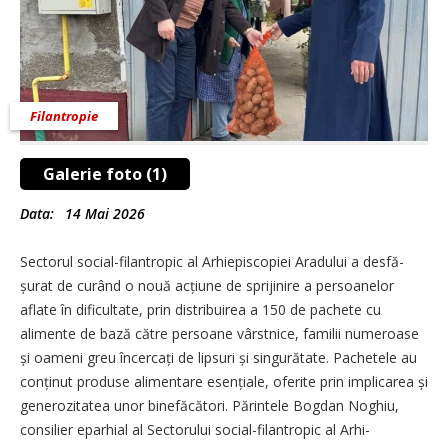
Filantropie
Galerie foto (1)
Data:
14 Mai 2026
Sectorul social-filantropic al Arhiepiscopiei Aradului a desfă­
șurat de curând o nouă acțiune de sprijinire a persoanelor
aflate în dificultate, prin distribuirea a 150 de pachete cu
alimente de bază către persoane vârstnice, familii numeroase
și oameni greu încer­cați de lipsuri și singurătate. Pachetele au
conținut produse alimentare esențiale, oferite prin implicarea și
generozitatea unor binefăcători. Părintele Bogdan Noghiu,
consilier eparhial al Sectorului social-filantropic al Arhi­