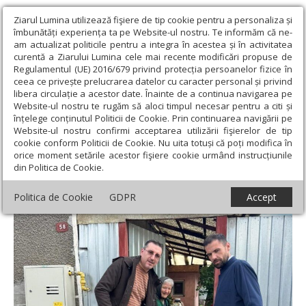
Ziarul Lumina utilizează fişiere de tip cookie pentru a personaliza și
îmbunătăți experiența ta pe Website-ul nostru. Te informăm că ne-
am actualizat politicile pentru a integra în acestea și în activitatea
curentă a Ziarului Lumina cele mai recente modificări propuse de
Regulamentul (UE) 2016/679 privind protecția persoanelor fizice în
ceea ce privește prelucrarea datelor cu caracter personal și privind
libera circulație a acestor date. Înainte de a continua navigarea pe
Website-ul nostru te rugăm să aloci timpul necesar pentru a citi și
Ziarul Lumina
›
Filantropie
›
Acțiune social-filantropică în județul
înțelege conținutul Politicii de Cookie. Prin continuarea navigării pe
Arad
Website-ul nostru confirmi acceptarea utilizării fişierelor de tip
cookie conform Politicii de Cookie. Nu uita totuși că poți modifica în
Acțiune social-filantropică în județul Arad
orice moment setările acestor fişiere cookie urmând instrucțiunile
din Politica de Cookie.
Politica de Cookie
GDPR
Accept