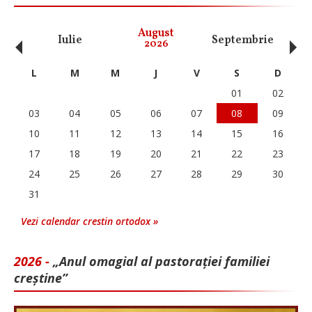
‹
›
August
Iulie
Septembrie
O
2026
L
M
M
J
V
S
D
01
02
03
04
05
06
07
08
09
10
11
12
13
14
15
16
17
18
19
20
21
22
23
24
25
26
27
28
29
30
31
Vezi calendar crestin ortodox »
2026 -
„Anul omagial al pastorației familiei
creștine”