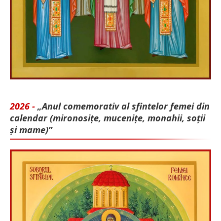
2026 -
„Anul comemorativ al sfintelor femei din
calendar (mironosițe, mu­cenițe, monahii, soții
și mame)”