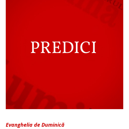
Evanghelia de Duminică