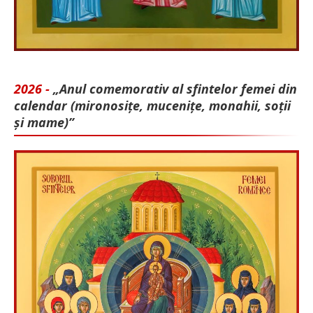
2026 -
„Anul comemorativ al sfintelor femei din
calendar (mironosițe, mu­cenițe, monahii, soții
și mame)”