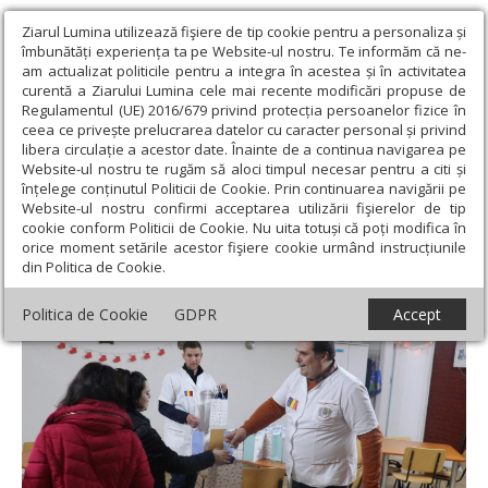
Ziarul Lumina utilizează fişiere de tip cookie pentru a personaliza și
îmbunătăți experiența ta pe Website-ul nostru. Te informăm că ne-
am actualizat politicile pentru a integra în acestea și în activitatea
curentă a Ziarului Lumina cele mai recente modificări propuse de
Regulamentul (UE) 2016/679 privind protecția persoanelor fizice în
ceea ce privește prelucrarea datelor cu caracter personal și privind
libera circulație a acestor date. Înainte de a continua navigarea pe
Website-ul nostru te rugăm să aloci timpul necesar pentru a citi și
Ziarul Lumina
›
Filantropie
›
Daruri pentru pacienţii minori ai
înțelege conținutul Politicii de Cookie. Prin continuarea navigării pe
Spitalului Voila din Câmpina
Website-ul nostru confirmi acceptarea utilizării fişierelor de tip
cookie conform Politicii de Cookie. Nu uita totuși că poți modifica în
Daruri pentru pacienţii minori ai Spitalului
orice moment setările acestor fişiere cookie urmând instrucțiunile
din Politica de Cookie.
Voila din Câmpina
Politica de Cookie
GDPR
Accept