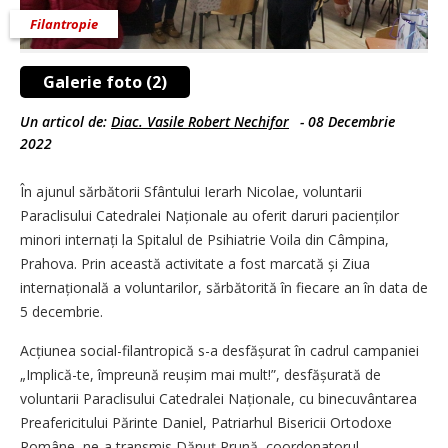
Filantropie
Galerie foto (2)
Un articol de:
Diac. Vasile Robert Nechifor
-
08 Decembrie
2022
În ajunul sărbătorii Sfântului Ierarh Nicolae, voluntarii
Paraclisului Catedralei Naționale au oferit daruri pacienților
minori internați la Spitalul de Psihiatrie Voila din Câmpina,
Prahova. Prin această activitate a fost marcată și Ziua
internațională a voluntarilor, sărbătorită în fiecare an în data de
5 decembrie.
Acțiunea social-filantropică s-a desfășurat în cadrul campaniei
„Implică-te, împreună reușim mai mult!”, desfășurată de
voluntarii Paraclisului Catedralei Naționale, cu binecuvântarea
Preafericitului Părinte Daniel, Patriarhul Bisericii Ortodoxe
Române, ne-a transmis Dănuţ Prună, coordonatorul