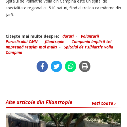
Spitalul de Psihiatrie Voila din Câmpina este un spital de
specialitate regional cu 510 paturi, fiind al treilea ca mărime din
ţară.
Citeşte mai multe despre:
daruri
-
Voluntarii
Paraclisului CMN
-
filantropie
-
Campania Implică-te!
Împreună reușim mai mult!
-
Spitalul de Psihiatrie Voila
Câmpina
Alte articole din Filantropie
vezi toate ›