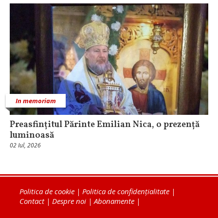
In memoriam
Preasfințitul Părinte Emilian Nica, o prezență
luminoasă
02 Iul, 2026
Politica de cookie
|
Politica de confidențialitate
|
Contact
|
Despre noi
|
Abonamente
|