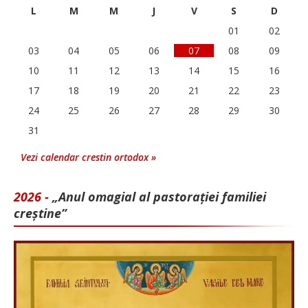
L
M
M
J
V
S
D
01
02
03
04
05
06
07
08
09
10
11
12
13
14
15
16
17
18
19
20
21
22
23
24
25
26
27
28
29
30
31
Vezi calendar crestin ortodox »
2026 -
„Anul omagial al pastorației familiei
creștine”