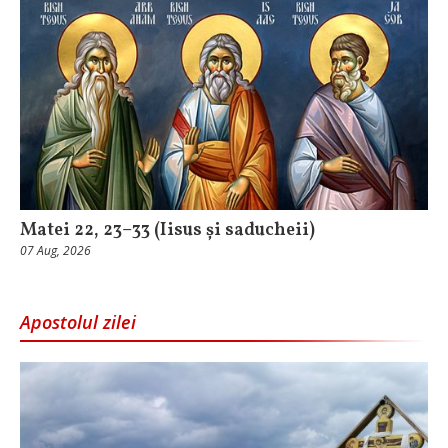
Matei 22, 23–33 (Iisus și saducheii)
07 Aug, 2026
Apostolul zilei