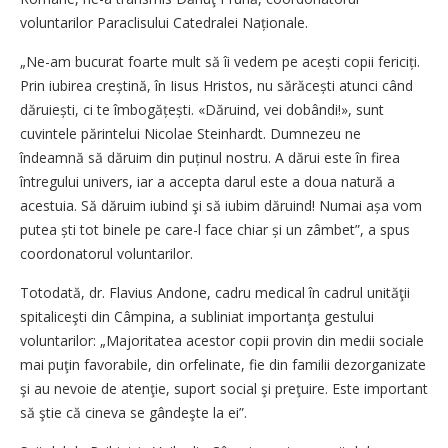
voluntarilor Paraclisului Catedralei Naționale.
„Ne-am bucurat foarte mult să îi vedem pe acești copii fericiți.
Prin iubirea creștină, în Iisus Hristos, nu sărăcești atunci când
dăruiești, ci te îmbogățești. «Dăruind, vei dobândi!», sunt
cuvintele părintelui Nicolae Steinhardt. Dumnezeu ne
îndeamnă să dăruim din puținul nostru. A dărui este în firea
întregului univers, iar a accepta darul este a doua natură a
acestuia. Să dăruim iubind şi să iubim dăruind! Numai așa vom
putea ști tot binele pe care-l face chiar și un zâmbet”, a spus
coordonatorul voluntarilor.
Totodată, dr. Flavius Andone, cadru medical în cadrul unităţii
spitaliceşti din Câmpina, a subliniat importanţa gestului
voluntarilor: „Majoritatea acestor copii provin din medii sociale
mai puţin favorabile, din orfelinate, fie din familii dezorganizate
şi au nevoie de atenţie, suport social şi preţuire. Este important
să ştie că cineva se gândeşte la ei”.