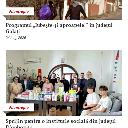
Filantropie
Programul „Iubește-ți aproapele!” în județul
Galați
04 Aug, 2026
Filantropie
Sprijin pentru o instituţie socială din judeţul
Dâmboviţa