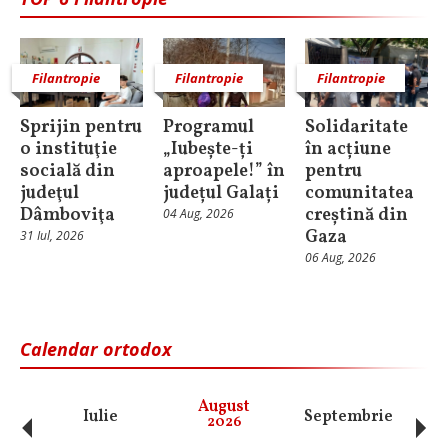
Filantropie
Filantropie
Filantropie
Sprijin pentru
Programul
Solidaritate
o instituţie
„Iubește-ți
în acțiune
socială din
aproapele!” în
pentru
judeţul
județul Galați
comunitatea
Dâmboviţa
creștină din
04 Aug, 2026
Gaza
31 Iul, 2026
06 Aug, 2026
Calendar ortodox
‹
›
August
Iulie
Septembrie
O
2026