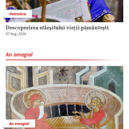
Patristica
Descoperirea sfârșitului vieții pământești
07 Aug, 2026
An omagial
An omagial