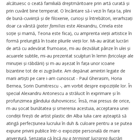
alcătuiesc o ceată familială drept­măritoare prin artă curată și
prin cuvânt bine temperat. O încântare să-i vezi în fața ta, plini
de bună-cuviință și de filoxenie, curioși și întrebători, ierarhizați
doar ca vârstă (
pater familias
este Alexandru, Crinela este
soție și mamă, Teona este fiica), cu amprenta vieții artistice în
formă prelungită în toate pliurile vieții lor. Mi-au arătat lucrări
de artă cu adevărat frumoase, mi-au dezvăluit pânze în ulei și
acuarele subtile, mi-au prezentat sculpturi în lemn (bricolaje ale
minuției și răbdării) și m-au așezat în fața unor icoane
bizantine tot de ei zugrăvite. Am depănat amintiri legate de
marii artiști pe care i-am cunoscut - Paul Gherasim, Horia
Bernea, Sorin Dumitrescu -, am vorbit despre expozițiile lor. În
special Alexandru Antonescu a strălucit în exprimare și în
profunzimea gândului duhovnicesc. Însă, mai presus de orice,
m-au șocat bunătatea și smerenia acestuia, acceptarea unei
condiții firești de artist plastic din Alba Iulia care așteaptă să
atingă perfecțiunea lucrului în duh & culoare pentru a se putea
expune privirii publice într-o expoziție personală de mare
anvergură. Senzația că încă
nu a terminat lucrarea
(lucrări