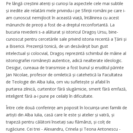
Pe lângă creștinii atenți și curioși la aspectele cele mai subtile
și inedite ale relatării mele privindu-i pe Sfinții români pe care i-
am cunoscut nemijlocit în această viață, întâlnirea cu acest
mănunchi de preoți a fost de-a dreptul reconfortantă. La
bucuria revederii s-a alăturat și istoricul Dragoș Ursu, bine-
cunoscut pentru cercetările sale privind istoria recentă a Țării și
a Bisericii. Prezență tonică, de un desăvârșit bun gust
intelectual și colocvial, Dragoș reprezintă schimbul de mâine al
istoriografiei românești autentice, adică nealterate ideologic.
Desigur, cureaua de transmisie a fost bunul și eruditul părinte
Jan Nicolae, profesor de omiletică și catehetică la Facultatea
de Teologie din Alba Iulia, om viu sufletește și afabil în
purtarea zilnică, curtenitor fără slugărnicie, smerit fără emfază,
inteligent fără a-i pune pe ceilalți în dificultate.
Între cele două conferințe am poposit în locuința unei familii de
artiști din Alba Iulia, casă care le este și atelier și vatră, și
trapeză pentru călătorii însetați sau flămânzi, și colț de
rugăciune. Cei trei - Alexandru, Crinela și Teona Antonescu -