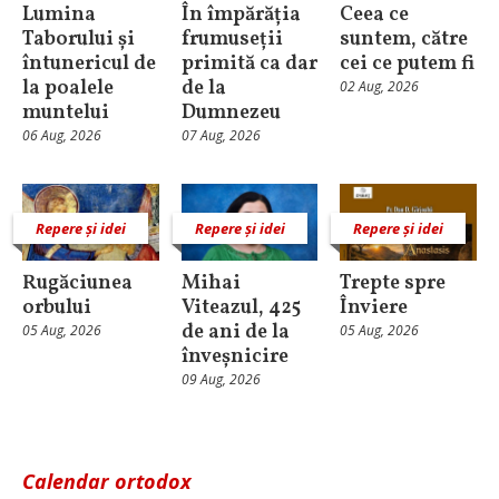
Lumina
În împărăția
Ceea ce
Taborului și
frumuseții
suntem, către
întunericul de
primită ca dar
cei ce putem fi
la poalele
de la
02 Aug, 2026
muntelui
Dumnezeu
06 Aug, 2026
07 Aug, 2026
Repere și idei
Repere și idei
Repere și idei
Rugăciunea
Mihai
Trepte spre
orbului
Viteazul, 425
Înviere
de ani de la
05 Aug, 2026
05 Aug, 2026
înveșnicire
09 Aug, 2026
Calendar ortodox