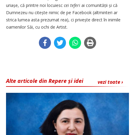
uriașe, că printre noi locuiesc
cei teferi
ai comunității și că
Dumnezeu nu citește nimic de pe Facebook (altminteri ar
strica lumea asta prezumat rea), ci privește direct în inimile
oamenilor Săi, cu ochi de Artist.
Alte articole din Repere și idei
vezi toate ›