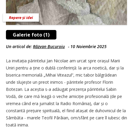
Repere și idei
Galerie foto (1)
Un articol de:
Răzvan Bucuroiu
-
10 Noiembrie 2025
La invitația părintelui Jan Nicolae am urcat spre orașul Marii
Uniri pentru a ține o dublă conferință: la arca noetică, dar și la
biserica memorială „Mihai Viteazul”, mic tabor bălgrădean
unde slujește un preot inimos - părintele profesor Florin
Botezan. La aceștia s-a adăugat prezența părintelui Sabin
Vodă, de care mă leagă o veche amiciție profesională (de pe
vremea când era jurnalist la Radio România), dar și o
constantă prețuire spirituală, el fiind atașat de duhovnicul de la
Sâmbăta - marele Teofil Pârâian, om/sfânt pe care îl iubesc din
toată inima.