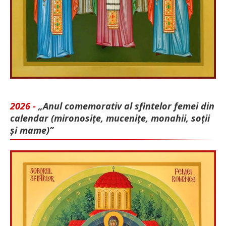
2026 -
„Anul comemorativ al sfintelor femei din
calendar (mironosițe, mu­cenițe, monahii, soții
și mame)”