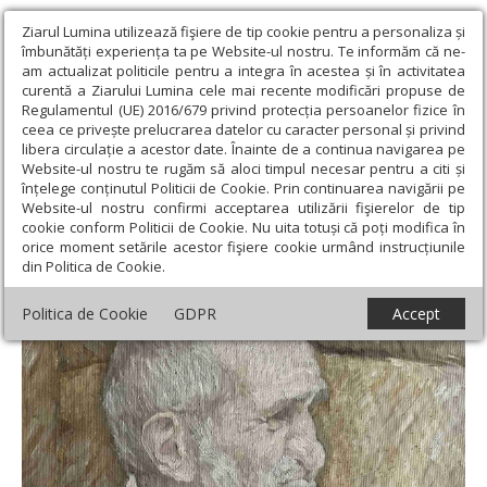
Ziarul Lumina utilizează fişiere de tip cookie pentru a personaliza și
îmbunătăți experiența ta pe Website-ul nostru. Te informăm că ne-
am actualizat politicile pentru a integra în acestea și în activitatea
curentă a Ziarului Lumina cele mai recente modificări propuse de
Regulamentul (UE) 2016/679 privind protecția persoanelor fizice în
ceea ce privește prelucrarea datelor cu caracter personal și privind
libera circulație a acestor date. Înainte de a continua navigarea pe
Website-ul nostru te rugăm să aloci timpul necesar pentru a citi și
Ziarul Lumina
›
Opinii
›
Repere și idei
›
O dinastie de artiști
înțelege conținutul Politicii de Cookie. Prin continuarea navigării pe
bălgrădeni
Website-ul nostru confirmi acceptarea utilizării fişierelor de tip
cookie conform Politicii de Cookie. Nu uita totuși că poți modifica în
O dinastie de artiști bălgrădeni
orice moment setările acestor fişiere cookie urmând instrucțiunile
din Politica de Cookie.
Politica de Cookie
GDPR
Accept