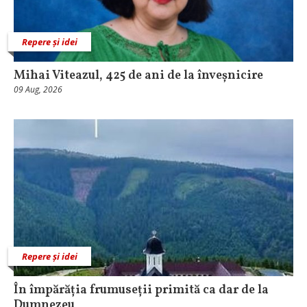
Repere și idei
Mihai Viteazul, 425 de ani de la înveșnicire
09 Aug, 2026
Repere și idei
În împărăția frumuseții primită ca dar de la
Dumnezeu