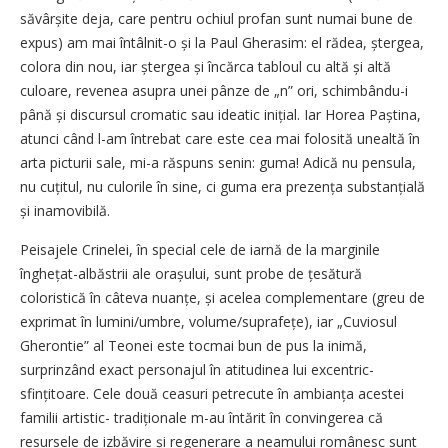
săvârșite deja, care pentru ochiul profan sunt numai bune de
expus) am mai întâlnit-o și la Paul Gherasim: el rădea, ștergea,
colora din nou, iar ștergea și încărca tabloul cu altă și altă
culoare, revenea asupra unei pânze de „n” ori, schimbându-i
până și discursul cromatic sau ideatic inițial. Iar Horea Paștina,
atunci când l-am întrebat care este cea mai folosită unealtă în
arta picturii sale, mi-a răspuns senin: guma! Adică nu pensula,
nu cuțitul, nu culorile în sine, ci guma era prezența substan­țială
și inamovibilă.
Peisajele Crinelei, în special cele de iarnă de la marginile
înghețat-albăstrii ale orașului, sunt probe de țesătură
coloristică în câteva nuanțe, și acelea complementare (greu de
exprimat în lumini/umbre, volume/suprafețe), iar „Cuviosul
Gherontie” al Teonei este tocmai bun de pus la inimă,
surprinzând exact personajul în atitudinea lui excentric-
sfințitoare. Cele două ceasuri petrecute în ambianța acestei
familii artistic- tradi­ționale m-au întărit în convingerea că
resursele de izbăvire și regenerare a neamului românesc sunt