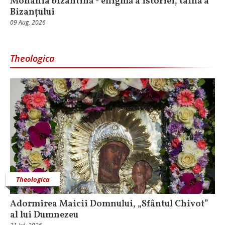
Monahia bizantină - enigmă a istoriei, taină a
Bizanțului
09 Aug, 2026
Theologica
Theologica
Adormirea Maicii Domnului, „Sfântul Chivot”
al lui Dumnezeu