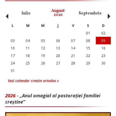
‹
›
August
Iulie
Septembrie
O
2026
L
M
M
J
V
S
D
01
02
03
04
05
06
07
08
09
10
11
12
13
14
15
16
17
18
19
20
21
22
23
24
25
26
27
28
29
30
31
Vezi calendar crestin ortodox »
2026 -
„Anul omagial al pastorației familiei
creștine”