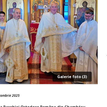
Galerie foto (3)
tombrie 2025
ea Parohiei Ortodoxe Române din Chambésy,