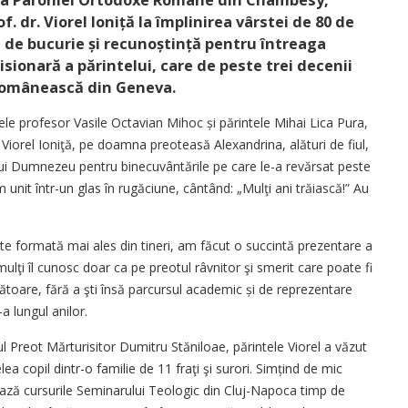
of. dr. Viorel Ioniță la împlinirea vârstei de 80 de
j de bucurie și recunoștință pentru întreaga
sionară a părintelui, care de peste trei decenii
 românească din Geneva.
ntele profesor Vasile Octavian Mihoc și părintele Mihai Lica Pura,
r Viorel Ioniţă, pe doamna preoteasă Alexandrina, alături de fiul,
e lui Dumnezeu pentru binecuvântările pe care le-a revărsat peste
m unit într-un glas în rugăciune, cântând: „Mulţi ani trăiască!” Au
e formată mai ales din tineri, am făcut o succintă prezentare a
 mulţi îl cunosc doar ca pe preotul râvnitor şi smerit care poate fi
rbătoare, fără a şti însă parcursul academic și de reprezentare
 lungul anilor.
 Preot Mărturisitor Dumitru Stăniloae, părintele Viorel a văzut
lea copil dintr-o familie de 11 fraţi şi surori. Simțind de mic
ază cursurile Seminarului Teologic din Cluj-Napoca timp de