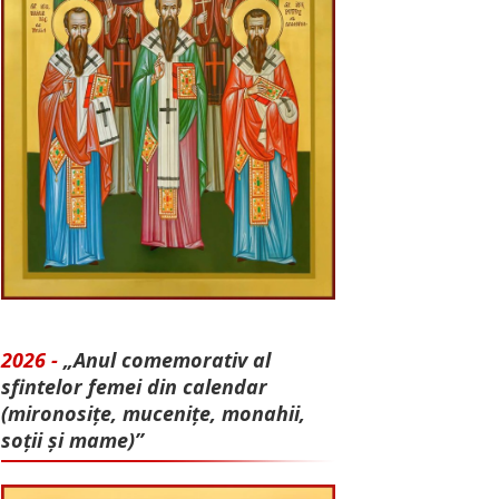
2026 -
„Anul comemorativ al
sfintelor femei din calendar
(mironosițe, mu­cenițe, monahii,
soții și mame)”