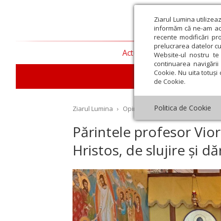
Ziarul Lumina utilizea
informăm că ne-am actu
recente modificări pr
prelucrarea datelor cu
Actualitate religioasă
T
Website-ul nostru te 
continuarea navigării 
Cookie. Nu uita totuși 
de Cookie.
Politica de Cookie
Ziarul Lumina
›
Opinii
›
Repere și idei
›
Părintel
Părintele profesor Viore
Hristos, de slujire și dă
st
Septembrie
Octombrie
Noiembrie
Decembrie
Ianuar