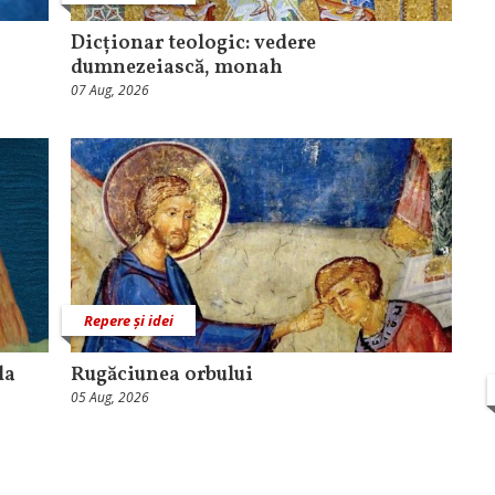
Dicționar teologic: vedere
dumnezeiască, monah
07 Aug, 2026
Repere și idei
la
Rugăciunea orbului
05 Aug, 2026