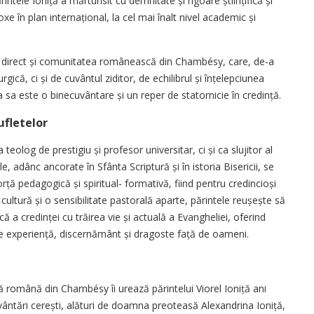
rintele Ioniță a mărturisit cu demnitate și rigoare științifică și
e în plan interna­țional, la cel mai înalt nivel academic și
chip direct și comunitatea românească din Chambésy, care, de-a
rgică, ci și de cuvântul ziditor, de echilibrul și înțelepciunea
ța sa este o binecuvântare și un reper de statornicie în credință.
sufletelor
teolog de prestigiu și profesor universitar, ci și ca slujitor al
ale, adânc ancorate în Sfânta Scriptură și în istoria Bisericii, se
rță pedagogică și spiritual- formativă, fiind pentru cre­din­cioși
 cultură și o sensibilitate pastorală aparte, părintele reu­șește să
 a cre­dinței cu trăirea vie și actuală a Evangheliei, oferind
e experiență, discernământ și dragoste față de oameni.
 română din Chambésy îi urează părintelui Viorel Ioniță ani
ântări cerești, alături de doamna preoteasă Alexandrina Ioniță,