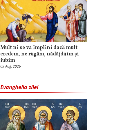
Mult ni se va împlini dacă mult
credem, ne rugăm, nădăjduim și
iubim
09 Aug, 2026
Evanghelia zilei