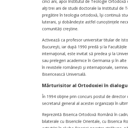
cinci ani, apoi Institutul de Teologie Ortodoxă d
alţi trei ani de studii doctorale la Institutul 
pregătire în teologia ortodoxă, îşi continuă stud
luterani, şi dobândește astfel cunoștințele nec
comu­nități creştine.
Activează ca profesor universitar titular de Is
Bucureşti, iar după 1990 predă și la Facultățile
internaţional, este invitat să predea şi la Univer
sau prelegeri academice în Germania şi în alte 
în revistele românești şi internaţionale, semne
Bisericească Universală.
Mărturisitor al Ortodoxiei în dialogu
În 1994 obţine prin concurs postul de director d
secretarul general al acestei organizații în ulti
Reprezintă Biserica Ortodoxă Română în cadrul Co
bilaterale cu Bisericile Orientale, cu Biserica 