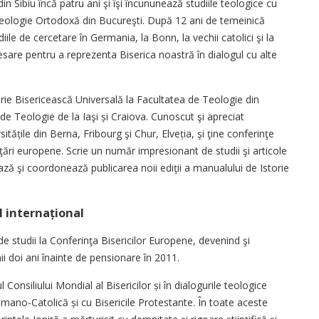
in Sibiu încă patru ani şi îşi încununează studiile teologice cu
de Teologie Ortodoxă din Bucureşti. După 12 ani de temeinică
iile de cercetare în Germania, la Bonn, la vechii catolici şi la
esare pentru a reprezenta Biserica noastră în dialogul cu alte
torie Bisericească Universală la Facultatea de Teologie din
 de Teologie de la Iaşi și Craiova. Cunoscut şi apreciat
sitățile din Berna, Fribourg şi Chur, Elveția, şi ţine conferinţe
ţări europene. Scrie un număr impresionant de studii şi articole
ază şi coordonează publicarea noii ediţii a manualului de Istorie
l internațional
e studii la Conferinţa Bisericilor Europene, devenind şi
mii doi ani înainte de pensionare în 2011.
nsiliului Mon­dial al Bisericilor și în dialogurile teologice
Romano-Catolică și cu Bisericile Protestante. În toate aceste