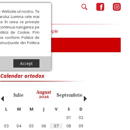
e Website-ul nostru. Te
iarului Lumina cele mai
ce în ceea ce privește
a continua navigarea pe
Opinii
Filantropie
iticii de Cookie. Prin
ie conform Politicii de
trucțiunile din Politica
Accept
Calendar ortodox
‹
›
August
Iulie
Septembrie
Octombrie
Noiembri
2026
L
M
M
J
V
S
D
01
02
03
04
05
06
07
08
09