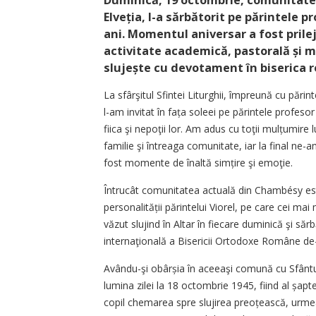
Elveția, l-a sărbătorit pe părintele pr
ani. Momentul aniversar a fost prile
activitate academică, pastorală și mi
slujește cu devotament în biserica
La sfârşitul Sfintei Liturghii, împreună cu pări
l-am invitat în fața soleei pe părintele profeso
fiica şi nepoţii lor. Am adus cu toţii mulțu­mir
familie şi întreaga comunitate, iar la final ne-a
fost momente de înaltă simțire şi emoţie.
Întrucât comunitatea actuală din Chambésy est
personalității părintelui Viorel, pe care cei mai
văzut slujind în Altar în fiecare duminică şi să
internaţională a Bisericii Ortodoxe Române de-a
Avându-şi obârșia în aceeaşi comună cu Sfântul
lumina zilei la 18 octombrie 1945, fiind al șapte
copil chemarea spre slujirea preoțească, urme