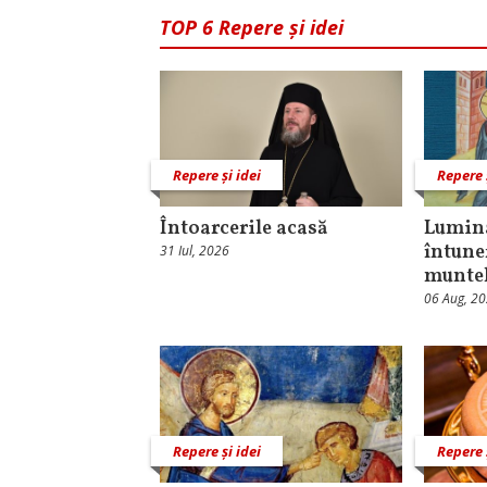
TOP 6 Repere și idei
Repere și idei
Repere 
Întoarcerile acasă
Lumina
întune
31 Iul, 2026
munte
06 Aug, 2
Repere și idei
Repere 