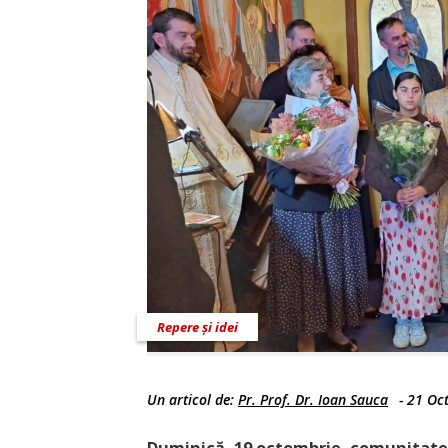
Repere și idei
Un articol de:
Pr. Prof. Dr. Ioan Sauca
-
21 Oc
Duminică, 19 octombrie, comunitat