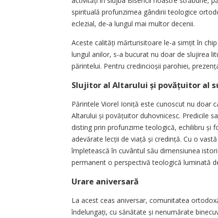
activități în slujba Bisericii noastre străbune, pă
spirituală profunzimea gândirii teologice ortodox
eclezial, de-a lungul mai multor decenii.
Aceste calități mărturisitoare le-a simțit în 
lungul anilor, s-a bucurat nu doar de slujirea litu
părintelui. Pentru credincioșii parohiei, prezen
Slujitor al Altarului și povățuitor al 
Părintele Viorel Ioniță este cunoscut nu doar ca 
Altarului și povă­țui­tor duhovnicesc. Predicile s
disting prin profunzime teologică, echilibru și fo
adevărate lecții de viață și credință. Cu o vastă
împletească în cuvântul său dimensiunea istorică
permanent o perspectivă teologică luminată d
Urare aniversară
La acest ceas aniversar, comunitatea ortodoxă
îndelungați, cu sănătate și nenumărate binecuv