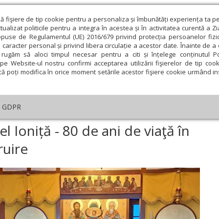
ză fişiere de tip cookie pentru a personaliza și îmbunătăți experiența ta p
alizat politicile pentru a integra în acestea și în activitatea curentă a Z
opuse de Regulamentul (UE) 2016/679 privind protecția persoanelor fizi
 caracter personal și privind libera circulație a acestor date. Înainte de 
eologie și spiritualitate
Educaţie și Cultură
Societate
rugăm să aloci timpul necesar pentru a citi și înțelege conținutul Pol
pe Website-ul nostru confirmi acceptarea utilizării fişierelor de tip cook
că poți modifica în orice moment setările acestor fişiere cookie urmând ins
Editorial
Repere și idei
Pilda zilei
GDPR
e profesor Viorel Ioniță - 80 de ani de viaţă în Hristos, de slujire și dăruire
l Ioniță - 80 de ani de viaţă în
ruire
ie
Februarie
Martie
Aprilie
Mai
Iunie