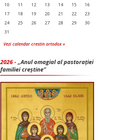
10
11
12
13
14
15
16
17
18
19
20
21
22
23
24
25
26
27
28
29
30
31
Vezi calendar crestin ortodox »
2026 -
„Anul omagial al pastorației
familiei creștine”