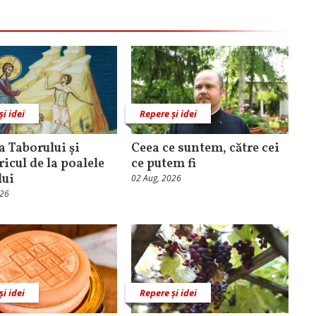
și idei
Repere și idei
 Taborului și
Ceea ce suntem, către cei
ricul de la poalele
ce putem fi
lui
02 Aug, 2026
026
și idei
Repere și idei