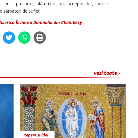
sericii, precum și alături de copiii și nepoții lor, care le
 sărbători de suflet!
Biserica Învierea Domnului din Chambésy
vezi toate ›
Repere și idei