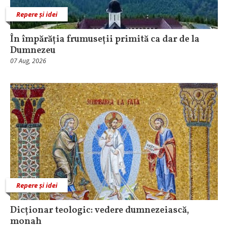
Repere și idei
În împărăția frumuseții primită ca dar de la
Dumnezeu
07 Aug, 2026
Repere și idei
Dicționar teologic: vedere dumnezeiască,
monah