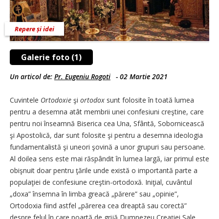
Repere și idei
Galerie foto (1)
Un articol de:
Pr. Eugeniu Rogoti
-
02 Martie 2021
Cuvintele
Ortodoxie
şi
ortodox
sunt folosite în toată lumea
pentru a desemna atât membrii unei confesiuni creştine, care
pentru noi înseamnă Biserica cea Una, Sfântă, Sobornicească
şi Apostolică, dar sunt folosite şi pentru a desemna ideologia
fundamentalistă şi uneori şovină a unor grupuri sau persoane.
Al doilea sens este mai răspândit în lumea largă, iar primul este
obişnuit doar pentru ţările unde există o importantă parte a
populaţiei de confesiune creştin-ortodoxă. Iniţial, cuvântul
„doxa” însemna în limba greacă „părere” sau „opinie”,
Ortodoxia fiind astfel „părerea cea dreaptă sau corectă”
despre felul în care poartă de grijă Dumnezeu Creaţiei Sale.