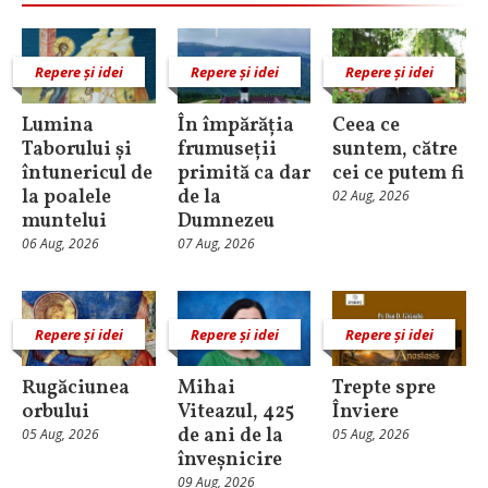
Repere și idei
Repere și idei
Repere și idei
Lumina
În împărăția
Ceea ce
Taborului și
frumuseții
suntem, către
întunericul de
primită ca dar
cei ce putem fi
la poalele
de la
02 Aug, 2026
muntelui
Dumnezeu
06 Aug, 2026
07 Aug, 2026
Repere și idei
Repere și idei
Repere și idei
Rugăciunea
Mihai
Trepte spre
orbului
Viteazul, 425
Înviere
de ani de la
05 Aug, 2026
05 Aug, 2026
înveșnicire
09 Aug, 2026