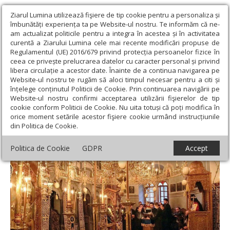
Ziarul Lumina utilizează fişiere de tip cookie pentru a personaliza și
îmbunătăți experiența ta pe Website-ul nostru. Te informăm că ne-
am actualizat politicile pentru a integra în acestea și în activitatea
curentă a Ziarului Lumina cele mai recente modificări propuse de
Regulamentul (UE) 2016/679 privind protecția persoanelor fizice în
ceea ce privește prelucrarea datelor cu caracter personal și privind
libera circulație a acestor date. Înainte de a continua navigarea pe
Website-ul nostru te rugăm să aloci timpul necesar pentru a citi și
Ziarul Lumina
›
Opinii
›
Repere și idei
›
Sensurile slujbelor
înțelege conținutul Politicii de Cookie. Prin continuarea navigării pe
ortodoxe
Website-ul nostru confirmi acceptarea utilizării fişierelor de tip
cookie conform Politicii de Cookie. Nu uita totuși că poți modifica în
Sensurile slujbelor ortodoxe
orice moment setările acestor fişiere cookie urmând instrucțiunile
din Politica de Cookie.
Politica de Cookie
GDPR
Accept