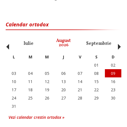
Calendar ortodox
‹
›
August
Iulie
Septembrie
O
2026
L
M
M
J
V
S
D
01
02
03
04
05
06
07
08
09
10
11
12
13
14
15
16
17
18
19
20
21
22
23
24
25
26
27
28
29
30
31
Vezi calendar crestin ortodox »