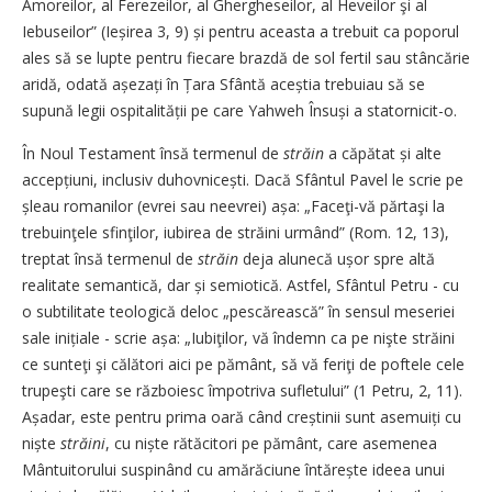
Amoreilor, al Ferezeilor, al Ghergheseilor, al Heveilor şi al
Iebuseilor” (Ieșirea 3, 9) și pentru aceasta a trebuit ca poporul
ales să se lupte pentru fiecare brazdă de sol fertil sau stâncărie
aridă, odată așezați în Țara Sfântă aceștia trebuiau să se
supună legii ospitalității pe care Yahweh Însuși a statornicit-o.
În Noul Testament însă termenul de
străin
a căpătat și alte
accepțiuni, inclusiv duhovnicești. Dacă Sfântul Pavel le scrie pe
șleau romanilor (evrei sau neevrei) așa: „Faceţi-vă părtaşi la
trebuinţele sfinţilor, iubirea de străini urmând” (Rom. 12, 13),
treptat însă termenul de
străin
deja alunecă ușor spre altă
realitate semantică, dar și semiotică. Astfel, Sfântul Petru - cu
o subtilitate teologică deloc „pescărească” în sensul meseriei
sale inițiale - scrie așa: „Iubiţilor, vă îndemn ca pe nişte străini
ce sunteţi şi călători aici pe pământ, să vă feriţi de poftele cele
trupeşti care se războiesc împotriva sufletului” (1 Petru, 2, 11).
Așadar, este pentru prima oară când creștinii sunt asemuiți cu
niște
străini
, cu niște rătăcitori pe pământ, care asemenea
Mântuitorului suspinând cu amărăciune întărește ideea unui