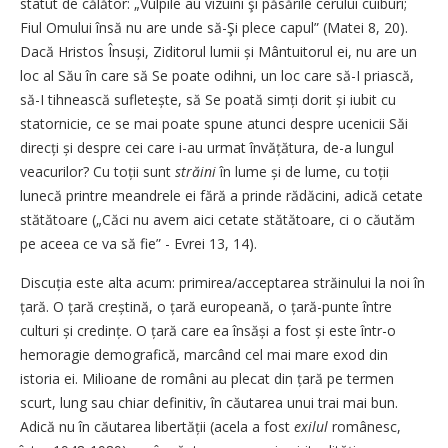
statut de călător: „Vulpile au vizuini şi păsările cerului cuiburi;
Fiul Omului însă nu are unde să-Şi plece capul” (Matei 8, 20).
Dacă Hristos Însuși, Ziditorul lumii și Mântuitorul ei, nu are un
loc al Său în care să Se poate odihni, un loc care să-I priască,
să-I tihnească sufletește, să Se poată simți dorit și iubit cu
statornicie, ce se mai poate spune atunci despre ucenicii Săi
direcți și despre cei care i-au urmat învățătura, de-a lungul
veacurilor? Cu toții sunt
străini
în lume și de lume, cu toții
lunecă printre meandrele ei fără a prinde rădăcini, adică cetate
stătătoare („Căci nu avem aici cetate stătătoare, ci o căutăm
pe aceea ce va să fie” - Evrei 13, 14).
Discuția este alta acum: primirea/acceptarea străinului la noi în
țară. O țară creștină, o țară europeană, o țară-punte între
culturi și credințe. O țară care ea însăși a fost și este într-o
hemoragie demografică, marcând cel mai mare exod din
istoria ei. Milioane de români au plecat din țară pe termen
scurt, lung sau chiar definitiv, în căutarea unui trai mai bun.
Adică nu în căutarea libertății (acela a fost
exilul
românesc,