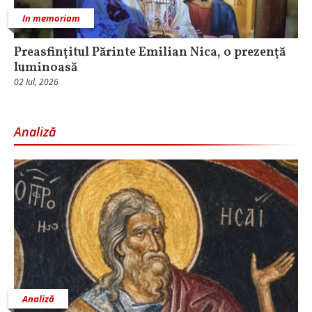
In memoriam
Preasfințitul Părinte Emilian Nica, o prezență
luminoasă
02 Iul, 2026
Analiză
Analiză