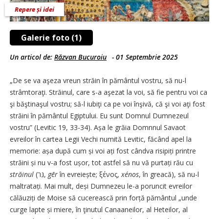
Repere și idei
Galerie foto (1)
Un articol de:
Răzvan Bucuroiu
-
01 Septembrie 2025
„De se va aşeza vreun străin în pământul vostru, să nu-l
strâmtoraţi. Străinul, care s-a aşezat la voi, să fie pentru voi ca
şi băştinaşul vostru; să-l iubiţi ca pe voi înşivă, că şi voi aţi fost
străini în pământul Egiptului. Eu sunt Domnul Dumnezeul
vostru” (Levitic 19, 33-34). Așa le grăia Domnnul Savaot
evreilor în cartea Legii Vechi numită Levitic, făcând apel la
memorie: așa după cum și voi ați fost cândva risipiți printre
străini și nu v-a fost ușor, tot astfel să nu vă purtați rău cu
străinul
(גֵּר,
gēr
în evreiește; ξένος,
xénos
, în greacă), să nu-l
maltratați. Mai mult, deși Dumnezeu le-a poruncit evreilor
călăuziți de Moise să cucerească prin forță pământul „unde
curge lapte și miere, în ţinutul Canaaneilor, al Heteilor, al