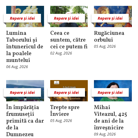
Repere și idei
Repere și idei
Repere și idei
Lumina
Ceea ce
Rugăciunea
Taborului și
suntem, către
orbului
întunericul de
cei ce putem fi
05 Aug, 2026
la poalele
02 Aug, 2026
muntelui
06 Aug, 2026
Repere și idei
Repere și idei
Repere și idei
În împărăția
Trepte spre
Mihai
frumuseții
Înviere
Viteazul, 425
primită ca dar
de ani de la
05 Aug, 2026
de la
înveșnicire
Dumnezeu
09 Aug, 2026