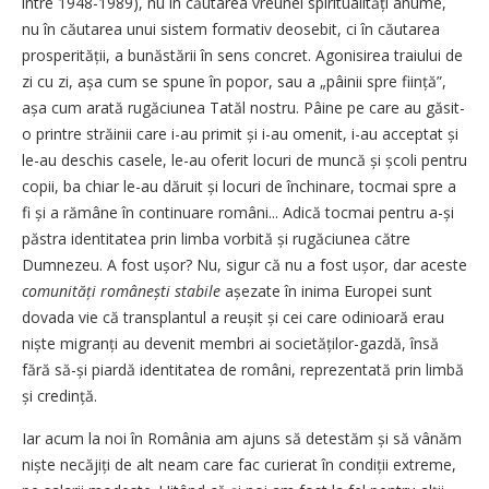
între 1948-1989), nu în căutarea vreunei spiritualități anume,
nu în căutarea unui sistem formativ deosebit, ci în căutarea
prosperității, a bunăstării în sens concret. Agonisirea traiului de
zi cu zi, așa cum se spune în popor, sau a „pâinii spre ființă”,
așa cum arată rugăciunea Tatăl nostru. Pâine pe care au găsit-
o printre străinii care i-au primit și i-au omenit, i-au acceptat și
le-au deschis casele, le-au oferit locuri de muncă și școli pentru
copii, ba chiar le-au dăruit și locuri de închinare, tocmai spre a
fi și a rămâne în continuare români... Adică tocmai pentru a-și
păstra identitatea prin limba vorbită și rugăciunea către
Dumnezeu. A fost ușor? Nu, sigur că nu a fost ușor, dar aceste
comunități românești
stabile
așezate în inima Europei sunt
dovada vie că transplantul a reușit și cei care odinioară erau
niște migranți au devenit membri ai societăților-gazdă, însă
fără să-și piardă identitatea de români, reprezentată prin limbă
și credință.
Iar acum la noi în România am ajuns să detestăm și să vânăm
niște necăjiți de alt neam care fac curierat în condiții extreme,