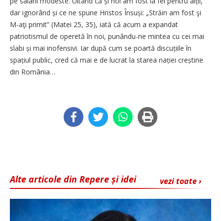
pe salarii modeste. Uitând că și noi am fost la fel pentru alții,
dar ignorând și ce ne spune Hristos Însuși: „Străin am fost şi
M-aţi primit” (Matei 25, 35), iată că acum a expandat
patriotismul de operetă în noi, punându-ne mintea cu cei mai
slabi și mai ino­fen­sivi. Iar după cum se poartă discuțiile în
spațiul public, cred că mai e de lucrat la starea nației creștine
din România…
Alte articole din Repere și idei
vezi toate ›