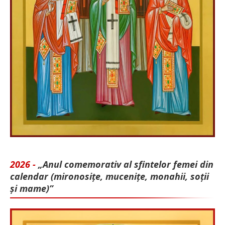
2026 -
„Anul comemorativ al sfintelor femei din
calendar (mironosițe, mu­cenițe, monahii, soții
și mame)”