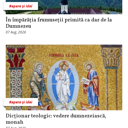
Repere și idei
În împărăția frumuseții primită ca dar de la
Dumnezeu
07 Aug, 2026
Repere și idei
Dicționar teologic: vedere dumnezeiască,
monah