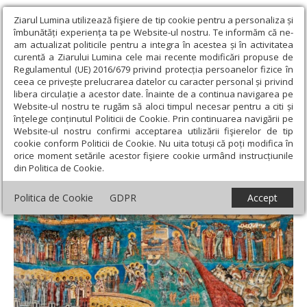
Ziarul Lumina utilizează fişiere de tip cookie pentru a personaliza și
îmbunătăți experiența ta pe Website-ul nostru. Te informăm că ne-
am actualizat politicile pentru a integra în acestea și în activitatea
curentă a Ziarului Lumina cele mai recente modificări propuse de
Regulamentul (UE) 2016/679 privind protecția persoanelor fizice în
ceea ce privește prelucrarea datelor cu caracter personal și privind
libera circulație a acestor date. Înainte de a continua navigarea pe
Website-ul nostru te rugăm să aloci timpul necesar pentru a citi și
Ziarul Lumina
›
Opinii
›
Repere și idei
›
Xenofilia, poruncă
înțelege conținutul Politicii de Cookie. Prin continuarea navigării pe
divină?
Website-ul nostru confirmi acceptarea utilizării fişierelor de tip
cookie conform Politicii de Cookie. Nu uita totuși că poți modifica în
Xenofilia, poruncă divină?
orice moment setările acestor fişiere cookie urmând instrucțiunile
din Politica de Cookie.
Politica de Cookie
GDPR
Accept