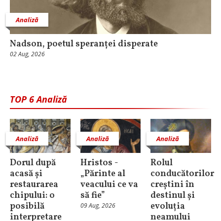
Analiză
Nadson, poetul speranței disperate
02 Aug, 2026
TOP 6 Analiză
Analiză
Analiză
Analiză
Dorul după
Hristos -
Rolul
acasă și
„Părinte al
conducătorilor
restaurarea
veacului ce va
creștini în
chipului: o
să fie”
destinul și
posibilă
evoluția
09 Aug, 2026
interpretare
neamului