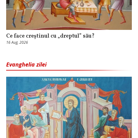
Ce face creștinul cu „dreptul” său?
16 Aug, 2026
Evanghelia zilei