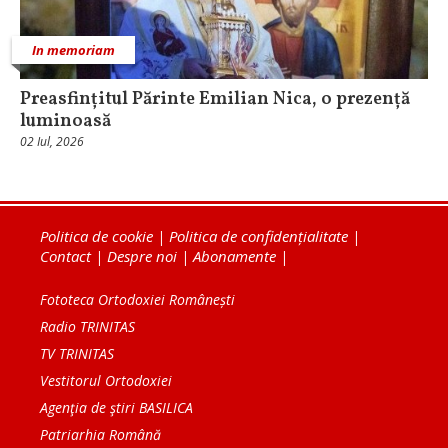
In memoriam
Preasfințitul Părinte Emilian Nica, o prezență
luminoasă
02 Iul, 2026
Politica de cookie
|
Politica de confidențialitate
|
Contact
|
Despre noi
|
Abonamente
|
Fototeca Ortodoxiei Românești
Radio TRINITAS
TV TRINITAS
Vestitorul Ortodoxiei
Agenţia de ştiri BASILICA
Patriarhia Română