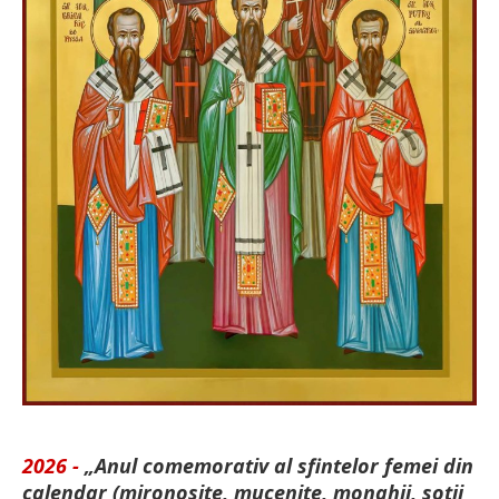
2026 -
„Anul comemorativ al sfintelor femei din
calendar (mironosițe, mu­cenițe, monahii, soții