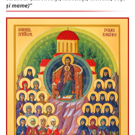
și mame)”