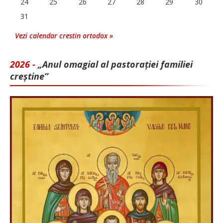
24
25
26
27
28
29
30
31
Vezi calendar crestin ortodox »
2026 -
„Anul omagial al pastorației familiei
creștine”