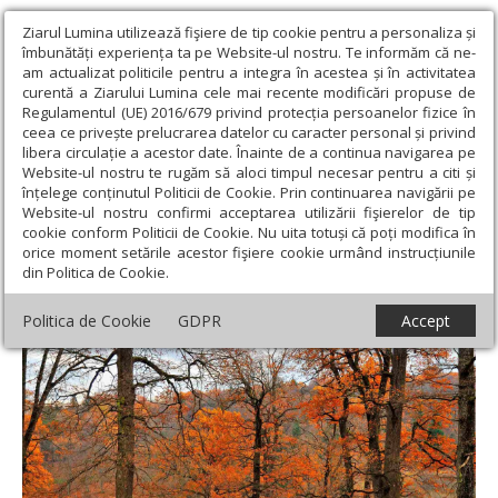
Ziarul Lumina utilizează fişiere de tip cookie pentru a personaliza și
îmbunătăți experiența ta pe Website-ul nostru. Te informăm că ne-
am actualizat politicile pentru a integra în acestea și în activitatea
curentă a Ziarului Lumina cele mai recente modificări propuse de
Regulamentul (UE) 2016/679 privind protecția persoanelor fizice în
ceea ce privește prelucrarea datelor cu caracter personal și privind
libera circulație a acestor date. Înainte de a continua navigarea pe
Website-ul nostru te rugăm să aloci timpul necesar pentru a citi și
Ziarul Lumina
›
Societate
›
Analiză
›
Descifrând sensurile
înțelege conținutul Politicii de Cookie. Prin continuarea navigării pe
profunde ale suferinței
Website-ul nostru confirmi acceptarea utilizării fişierelor de tip
cookie conform Politicii de Cookie. Nu uita totuși că poți modifica în
Descifrând sensurile profunde ale
orice moment setările acestor fişiere cookie urmând instrucțiunile
din Politica de Cookie.
suferinței
Politica de Cookie
GDPR
Accept