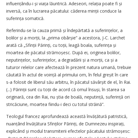
influențându-i și viața lăuntrică. Adeseori, relația poate fi și
inversă, ca în lucrarea păcatului: căderea minții conduce la
suferința somatică.
Referindu-se la cauza primă și îndepărtată a suferințelor, a
bolilor și a morții, la „prima obârșie” a acestora, J-C. Larchet
arată că „Sfinții Părinți, cu toții, leagă boala, suferința și
moartea de păcatul strămoșesc. După ei, originea bolilor,
neputințelor, suferințelor, a degradării și a morții, ca și a
tuturor relelor care afectează în prezent natura umană, trebuie
căutată în actul de voință al primului om, în felul greșit în care
s-a folosit de liberul său arbitru, în păcatul săvârșit de el, în Rai.
(...) Părinții sunt cu toții de acord că omul însuși, în starea sa
originară, cea din Rai, nu știa de boală, neputință, suferință ori
stricăciune, moartea fiindu-i deci cu totul străină”.
Teologul francez aprofundează această învățătură patristică,
nuanțând învățătura Sfinților Părinți, de Dumnezeu inspirați,
explicând și modul transmiterii efectelor păcatului strămoșesc: