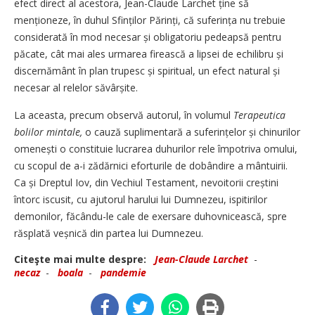
efect direct al acestora, Jean-Claude Larchet ține să
menționeze, în duhul Sfinților Părinți, că sufe­rința nu trebuie
considerată în mod necesar și obligatoriu pedeapsă pentru
păcate, cât mai ales urmarea firească a lipsei de echilibru și
discernământ în plan trupesc și spiritual, un efect natural și
necesar al relelor săvârșite.
La aceasta, precum observă autorul, în volumul
Terapeutica
bolilor mintale,
o cauză suplimentară a suferințelor și chinurilor
omenești o constituie lucrarea duhurilor rele împotriva omului,
cu scopul de a-i zădărnici eforturile de dobândire a mântuirii.
Ca și Dreptul Iov, din Vechiul Testament, nevoitorii creștini
întorc iscusit, cu ajutorul harului lui Dumnezeu, ispitirilor
demonilor, făcându-le cale de exersare duhovnicească, spre
răsplată veșnică din partea lui Dumnezeu.
Citeşte mai multe despre:
Jean-Claude Larchet
-
necaz
-
boala
-
pandemie