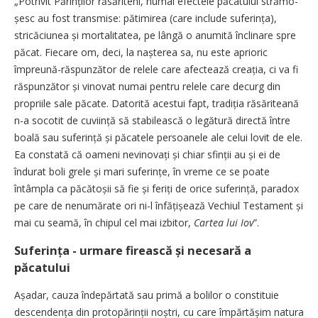
„Potrivit Părinților răsăriteni, numai efectele păcatului strămo­
șesc au fost transmise: pătimirea (care include suferința),
stricăciunea și mortalitatea, pe lângă o anumită înclinare spre
păcat. Fiecare om, deci, la nașterea sa, nu este aprioric
împreună-răspunzător de relele care afectează creația, ci va fi
răspunzător și vinovat numai pentru relele care decurg din
propriile sale păcate. Datorită acestui fapt, tradiția răsăriteană
n-a socotit de cuviință să stabilească o legătură directă între
boală sau suferință și păcatele persoanele ale celui lovit de ele.
Ea constată că oameni nevinovați și chiar sfinții au și ei de
îndurat boli grele și mari suferințe, în vreme ce se poate
întâmpla ca păcătoșii să fie și feriți de orice suferință, paradox
pe care de nenumărate ori ni-l înfățișează Vechiul Testament și
mai cu seamă, în chipul cel mai izbitor,
Cartea lui Iov
”.
Suferința - urmare firească și necesară a
păcatului
Așadar, cauza îndepărtată sau primă a bolilor o constituie
descen­dența din protopărinții noștri, cu care împărtășim natura