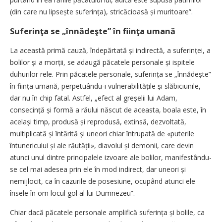
(din care nu lipsește suferința), stricăcioasă și muritoare”.
Suferinţa se „înnădeşte” în fiinţa umană
La această primă cauză, îndepărtată și indirectă, a sufe­rinței, a
bolilor și a morții, se adaugă păcatele personale și ispitele
duhurilor rele. Prin păcatele personale, suferința se „înnădește”
în ființa umană, perpetuându-i vulnerabilitățile și slăbiciunile,
dar nu în chip fatal. Astfel, „efect al greșelii lui Adam,
consecință și formă a răului născut de aceasta, boala este, în
același timp, produsă și reprodusă, extinsă, dezvoltată,
multiplicată și întărită și uneori chiar întrupată de «puterile
întunericului și ale răutății», diavolul și demonii, care devin
atunci unul dintre principalele izvoare ale bolilor, manifestându-
se cel mai adesea prin ele în mod indirect, dar uneori și
nemijlocit, ca în cazurile de posesiune, ocupând atunci ele
însele în om locul gol al lui Dumnezeu”.
Chiar dacă păcatele personale amplifică suferința și bolile, ca