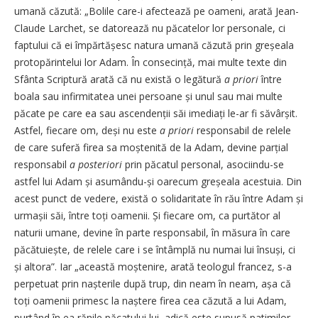
umană căzută: „Bolile care-i afectează pe oameni, arată Jean-
Claude Larchet, se datorează nu păcatelor lor personale, ci
faptului că ei împărtășesc natura umană căzută prin greșeala
protopărintelui lor Adam. În consecință, mai multe texte din
Sfânta Scriptură arată că nu există o legătură
a priori
între
boala sau infirmitatea unei persoane și unul sau mai multe
păcate pe care ea sau ascendenții săi imediați le-ar fi săvârșit.
Astfel, fiecare om, deși nu este
a priori
responsabil de relele
de care suferă firea sa moștenită de la Adam, devine parțial
responsabil
a posteriori
prin păcatul personal, asociindu-se
astfel lui Adam și asumându-și oarecum greșeala acestuia. Din
acest punct de vedere, există o solidaritate în rău între Adam și
urmașii săi, între toți oamenii. Și fiecare om, ca purtător al
naturii umane, devine în parte responsabil, în măsura în care
păcătuiește, de relele care i se întâmplă nu numai lui însuși, ci
și altora”. Iar „această moște­nire, arată teologul francez, s-a
perpetuat prin nașterile după trup, din neam în neam, așa că
toți oamenii primesc la naștere firea cea căzută a lui Adam,
purtând în ea rănile păcatului lui, adică este supusă patimilor