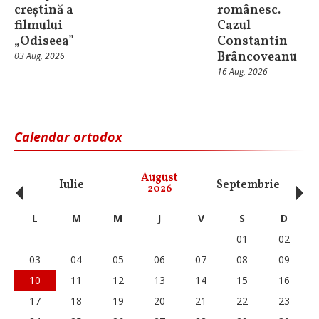
creștină a
românesc.
filmului
Cazul
„Odiseea”
Constantin
Brâncoveanu
03 Aug, 2026
16 Aug, 2026
Calendar ortodox
‹
›
August
Iulie
Septembrie
O
2026
L
M
M
J
V
S
D
01
02
03
04
05
06
07
08
09
10
11
12
13
14
15
16
17
18
19
20
21
22
23