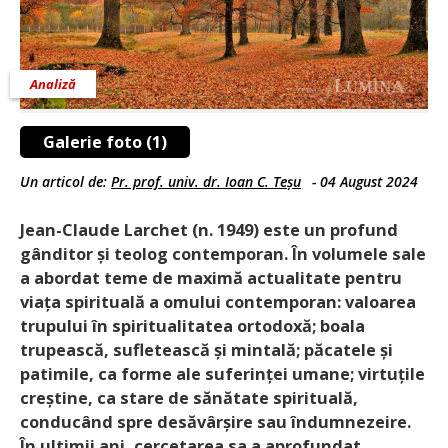
Analiză
Galerie foto (1)
Un articol de:
Pr. prof. univ. dr. Ioan C. Teșu
-
04 August 2024
Jean-Claude Larchet (n. 1949) este un profund
gânditor și teolog contemporan. În volumele sale
a abordat teme de maximă actualitate pentru
viața spirituală a omului contemporan: valoarea
trupului în spiritualitatea ortodoxă; boala
trupească, sufletească și mintală; păcatele și
patimile, ca forme ale suferinței umane; virtuțile
creștine, ca stare de sănătate spirituală,
conducând spre desăvârșire sau îndumnezeire.
În ultimii ani, cercetarea sa a aprofundat