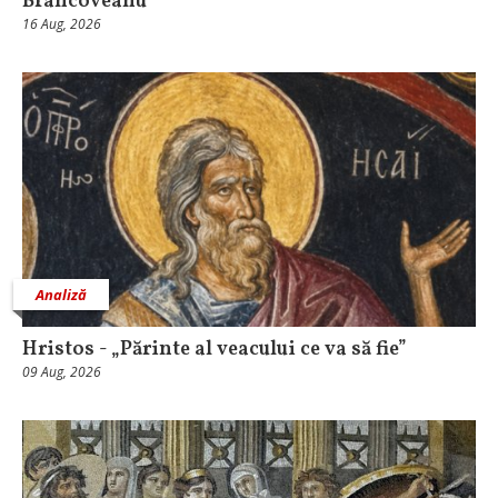
Brâncoveanu
16 Aug, 2026
Analiză
Hristos - „Părinte al veacului ce va să fie”
09 Aug, 2026