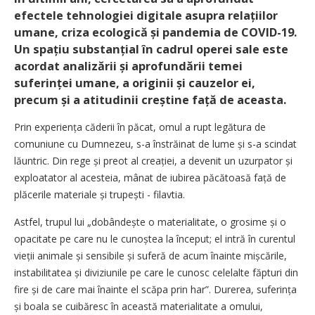
efectele tehnologiei digitale asupra relațiilor
umane, criza ecologică și pandemia de COVID-19.
Un spațiu substanțial în cadrul operei sale este
acordat analizării și aprofundării temei
suferinței umane, a originii și cauzelor ei,
precum și a atitudinii creștine față de aceasta.
Prin experiența căderii în păcat, omul a rupt legătura de
comuniune cu Dumnezeu, s-a înstrăinat de lume și s-a scindat
lăuntric. Din rege și preot al creației, a devenit un uzurpator și
exploatator al acesteia, mânat de iubirea păcătoasă față de
plăcerile materiale și trupești - filavtia.
Astfel, trupul lui „dobândește o materialitate, o grosime și o
opacitate pe care nu le cunoștea la început; el intră în curentul
vieții animale și sensibile și suferă de acum înainte mișcările,
instabilitatea și diviziunile pe care le cunosc celelalte făpturi din
fire și de care mai înainte el scăpa prin har”. Durerea, sufe­rința
și boala se cuibăresc în această materialitate a omului,