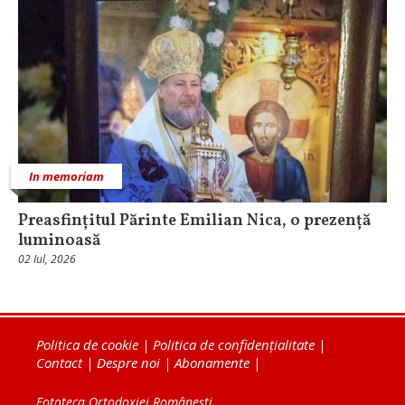
In memoriam
Preasfințitul Părinte Emilian Nica, o prezență
luminoasă
02 Iul, 2026
Politica de cookie
|
Politica de confidențialitate
|
Contact
|
Despre noi
|
Abonamente
|
Fototeca Ortodoxiei Românești