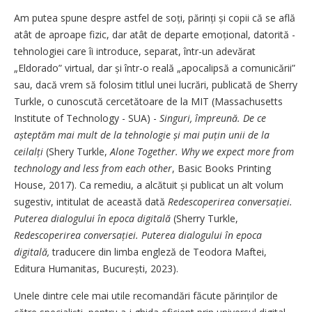
Am putea spune despre astfel de soți, părinți și copii că se află
atât de aproape fizic, dar atât de departe emoțional, datorită ­
tehnologiei care îi introduce, separat, într-un adevărat
„Eldorado” virtual, dar și într-o reală ­„apocalipsă a comunicării”
sau, dacă vrem să folosim titlul unei lucrări, publicată de Sherry
Turkle, o cunoscută cercetătoare de la MIT (Massachusetts
Institute of Technology - SUA) -
Singuri, împreună. De ce
așteptăm mai mult de la tehnologie și mai puțin unii de la
ceilalți
(Shery Turkle,
Alone Together. Why we expect more from
technology and less from each other
, Basic Books Printing
House, 2017). Ca remediu, a alcătuit și publicat un alt volum
sugestiv, intitulat de această dată
Redescoperirea conversației.
Puterea dialogului în epoca digitală
(Sherry Turkle,
Redescoperirea conversației. Puterea dialogului în epoca
digitală,
traducere din limba engleză de Teodora Maftei,
Editura Humanitas, București, 2023).
Unele dintre cele mai utile recomandări făcute părinților de