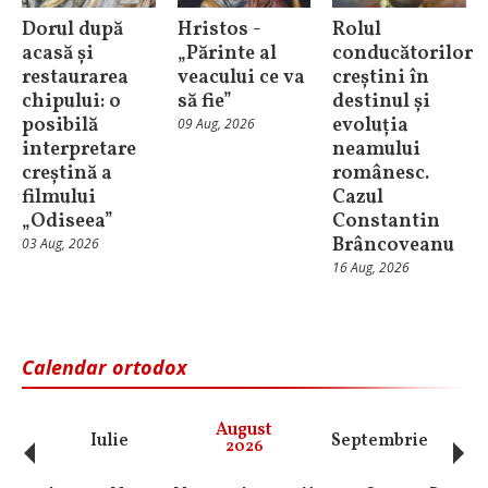
Dorul după
Hristos -
Rolul
acasă și
„Părinte al
conducătorilor
restaurarea
veacului ce va
creștini în
chipului: o
să fie”
destinul și
posibilă
evoluția
09 Aug, 2026
interpretare
neamului
creștină a
românesc.
filmului
Cazul
„Odiseea”
Constantin
Brâncoveanu
03 Aug, 2026
16 Aug, 2026
Calendar ortodox
‹
›
August
Iulie
Septembrie
O
2026