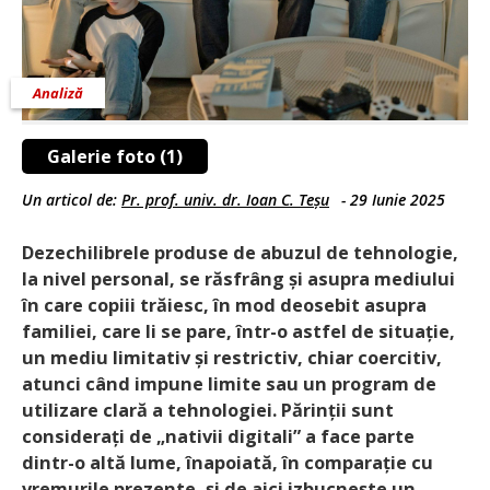
Analiză
Galerie foto (1)
Un articol de:
Pr. prof. univ. dr. Ioan C. Teșu
-
29 Iunie 2025
Dezechilibrele produse de abuzul de tehnologie,
la nivel personal, se răsfrâng și asupra mediului
în care copiii trăiesc, în mod deosebit asupra
familiei, care li se pare, într-o astfel de situație,
un mediu limitativ și restrictiv, chiar coercitiv,
atunci când impune limite sau un program de
utilizare clară a tehnologiei. Părinții sunt
considerați de „nativii digitali” a face parte
dintr-o altă lume, înapoiată, în comparație cu
vremurile prezente, și de aici izbucnește un