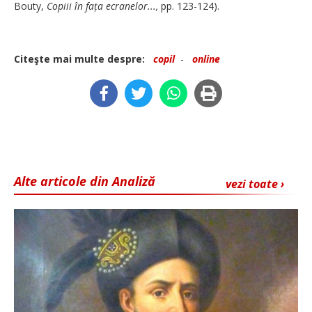
Bouty,
Copiii în fața ecranelor...,
pp. 123-124).
Citeşte mai multe despre:
copil
-
online
Alte articole din Analiză
vezi toate ›