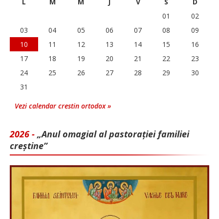
L
M
M
J
V
S
D
01
02
03
04
05
06
07
08
09
10
11
12
13
14
15
16
17
18
19
20
21
22
23
24
25
26
27
28
29
30
31
Vezi calendar crestin ortodox »
2026 -
„Anul omagial al pastorației familiei
creștine”