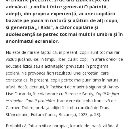
adevărat „conflict între generații”: părinții,
adepți, din propria experiență, ai unei copilării
bazate pe joaca în natură și alături de alți copii,
și generația „i-Kids”, a căror copilărie și
adolescență se petrec tot mai mult în umbra și în
anonimatul ecranelor.
Nu este de mirare faptul că, în prezent, copiii sunt tot mai rar
văzuți jucându-se, în timpul liber, cu alți copii, în afara orelor de
educație fizică sau a acti­vităților prevăzute în programa
școlară. Ne provoacă fiori rezultatul unei cercetări, care
constata că, în prezent, copiii petrec mai puțin timp în natură,
afară, ­decât deținuții, în închisori de maximă siguranță (Anne-
Lise ­Ducanda, în colaborare cu Berenice Bouty,
Copiii în fața
ecranelor. Cum îi protejăm
, traducere din limba franceză de
Carmen Dobre, prefața ediției în limba română de Diana
Stănculeanu, Editura Corint, București, 2023, p. 53).
Probabil că, într-un viitor apropiat, locurile de joacă, altădată