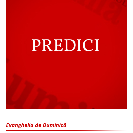
Evanghelia de Duminică