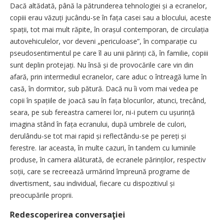
Dacă altădată, până la pătrunderea tehnologiei și a ecranelor,
copiii erau văzuți jucându-se în fața casei sau a blocului, aceste
spații, tot mai mult răpite, în orașul contemporan, de circulația
autovehiculelor, vor deveni „periculoase”, în comparație cu
pseudosentimentul pe care îl au unii părinți că, în familie, copiii
sunt deplin protejați. Nu însă și de provocările care vin din
afară, prin intermediul ecranelor, care aduc o întreagă lume în
casă, în dormitor, sub pătură. Dacă nu îi vom mai vedea pe
copii în spațiile de joacă sau în fața blocurilor, atunci, trecând,
seara, pe sub fereastra camerei lor, ni-i putem cu ușurință
imagina stând în fața ecranului, după umbrele de culori,
derulându-se tot mai rapid și reflectându-se pe pereți și
ferestre. Iar aceasta, în multe cazuri, în tandem cu luminile
produse, în camera alăturată, de ecranele părinților, respectiv
soții, care se recreează urmărind împreună programe de
divertisment, sau individual, fiecare cu dispozitivul și
preocupările proprii.
Redescoperirea conversaţiei