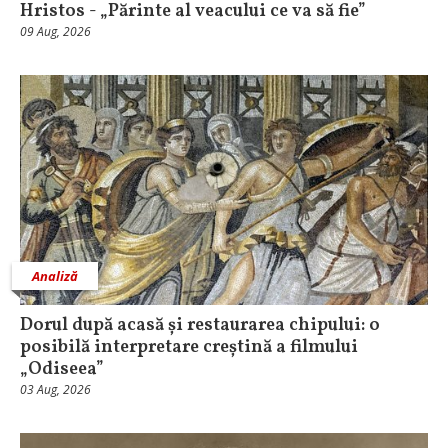
Hristos - „Părinte al veacului ce va să fie”
09 Aug, 2026
Analiză
Dorul după acasă și restaurarea chipului: o
posibilă interpretare creștină a filmului
„Odiseea”
03 Aug, 2026