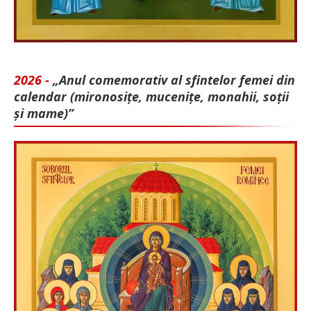
2026 -
„Anul comemorativ al sfintelor femei din
calendar (mironosițe, mu­cenițe, monahii, soții
și mame)”