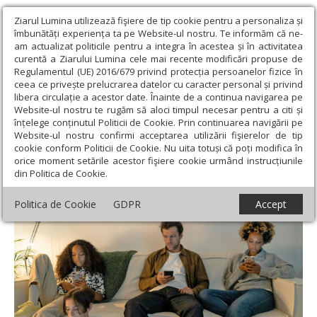
Ziarul Lumina utilizează fişiere de tip cookie pentru a personaliza și
îmbunătăți experiența ta pe Website-ul nostru. Te informăm că ne-
am actualizat politicile pentru a integra în acestea și în activitatea
curentă a Ziarului Lumina cele mai recente modificări propuse de
Regulamentul (UE) 2016/679 privind protecția persoanelor fizice în
ceea ce privește prelucrarea datelor cu caracter personal și privind
libera circulație a acestor date. Înainte de a continua navigarea pe
Website-ul nostru te rugăm să aloci timpul necesar pentru a citi și
Ziarul Lumina
›
Societate
›
Analiză
›
„Mami, tati, mă auziți?”.
înțelege conținutul Politicii de Cookie. Prin continuarea navigării pe
Înstrăinarea digitală
Website-ul nostru confirmi acceptarea utilizării fişierelor de tip
cookie conform Politicii de Cookie. Nu uita totuși că poți modifica în
„Mami, tati, mă auziți?”. Înstrăinarea
orice moment setările acestor fişiere cookie urmând instrucțiunile
din Politica de Cookie.
digitală
Politica de Cookie
GDPR
Accept