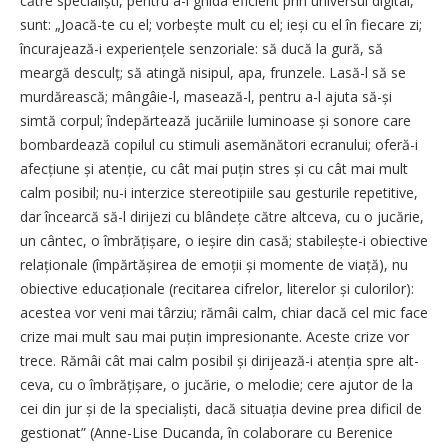
către specialiști, pentru a-i ghida eficient prin universul digital,
sunt: „Joacă-te cu el; vorbește mult cu el; ieși cu el în fiecare zi;
încurajează-i experiențele senzoriale: să ducă la gură, să
meargă desculț; să atingă nisipul, apa, frunzele. Lasă-l să se
murdărească; mângâie-l, masează-l, pentru a-l ajuta să-și
simtă corpul; îndepărtează jucăriile luminoase și sonore care
bombardează copilul cu stimuli asemănători ecranului; oferă-i
afecțiune și atenție, cu cât mai puțin stres și cu cât mai mult
calm posibil; nu-i interzice stereotipiile sau gesturile repetitive,
dar încearcă să-l dirijezi cu blândețe către altceva, cu o jucărie,
un cântec, o îmbră­țișare, o ieșire din casă; sta­bilește-i obiective
relaționale (împărtășirea de emoții și momente de viață), nu
obiective educa­ționale (recitarea cifrelor, literelor și culorilor):
acestea vor veni mai târziu; rămâi calm, chiar dacă cel mic face
crize mai mult sau mai puțin impresionante. Aceste crize vor
trece. Rămâi cât mai calm posibil și dirijează-i atenția spre alt­
ceva, cu o îmbră­țișare, o jucărie, o melodie; cere ajutor de la
cei din jur și de la specialiști, dacă situația devine prea dificil de
gestionat” (Anne-Lise Ducanda, în colaborare cu Berenice