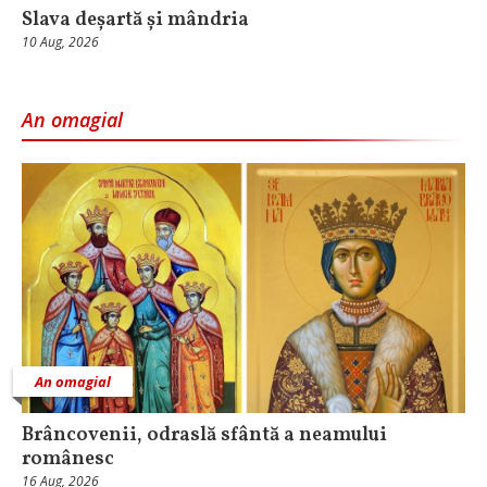
Slava deșartă și mândria
10 Aug, 2026
An omagial
An omagial
Brâncovenii, odraslă sfântă a neamului
românesc
16 Aug, 2026