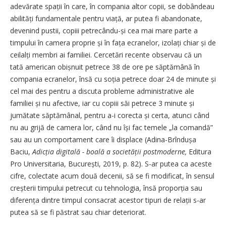
adevărate spații în care, în compania altor copii, se dobândeau
abilități fundamentale pentru viață, ar putea fi abandonate,
devenind pustii, copiii petrecându-și cea mai mare parte a
timpului în camera proprie și în fața ecranelor, izolați chiar și de
ceilalți membri ai familiei. Cercetări recente observau că un
tată american obișnuit petrece 38 de ore pe săptămână în
compania ecranelor, însă cu soția petrece doar 24 de minute și
cel mai des pentru a discuta probleme administrative ale
familiei și nu afective, iar cu copiii săi petrece 3 minute și
jumătate săptămânal, pentru a-i corecta și certa, atunci când
nu au grijă de camera lor, când nu își fac temele „la comandă”
sau au un comportament care îi displace (Adina-Brîndușa
Baciu,
Adicția digitală - boală a societății post­moderne,
Editura
Pro Universitaria, București, 2019, p. 82). S-ar putea ca aceste
cifre, colectate acum două decenii, să se fi modificat, în sensul
creșterii timpului petrecut cu tehnologia, însă proporția sau
diferența dintre timpul consacrat acestor tipuri de relații s-ar
putea să se fi păstrat sau chiar deteriorat.