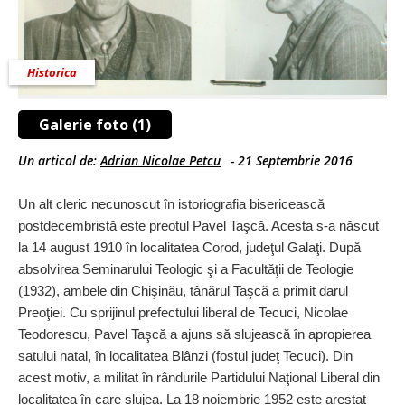
Historica
Galerie foto (1)
Un articol de:
Adrian Nicolae Petcu
-
21 Septembrie 2016
Un alt cleric necunoscut în istoriografia bisericească
postdecembristă este preotul Pavel Taşcă. Acesta s-a născut
la 14 august 1910 în localitatea Corod, judeţul Galaţi. După
absolvirea Seminarului Teologic şi a Facultăţii de Teologie
(1932), ambele din Chişinău, tânărul Taşcă a primit darul
Preoţiei. Cu sprijinul prefectului liberal de Tecuci, Nicolae
Teodorescu, Pavel Taşcă a ajuns să slujească în apropierea
satului natal, în localitatea Blânzi (fostul judeţ Tecuci). Din
acest motiv, a militat în rândurile Partidului Naţional Liberal din
localitatea în care slujea. La 18 noiembrie 1952 este arestat