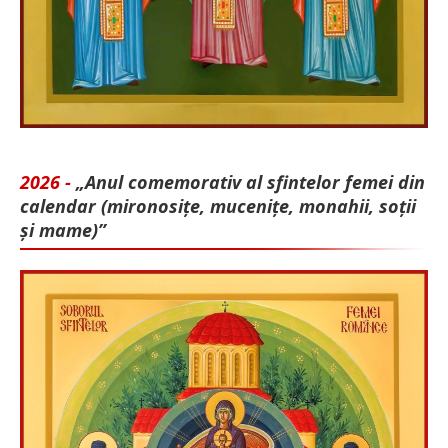
2026 -
„Anul comemorativ al sfintelor femei din
calendar (mironosițe, mu­cenițe, monahii, soții
și mame)”