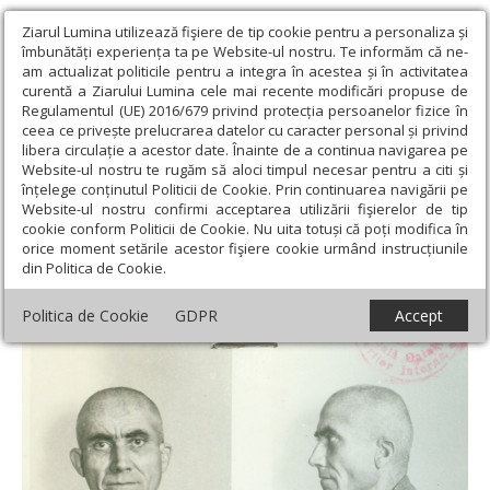
Ziarul Lumina utilizează fişiere de tip cookie pentru a personaliza și
îmbunătăți experiența ta pe Website-ul nostru. Te informăm că ne-
am actualizat politicile pentru a integra în acestea și în activitatea
curentă a Ziarului Lumina cele mai recente modificări propuse de
Regulamentul (UE) 2016/679 privind protecția persoanelor fizice în
ceea ce privește prelucrarea datelor cu caracter personal și privind
libera circulație a acestor date. Înainte de a continua navigarea pe
Website-ul nostru te rugăm să aloci timpul necesar pentru a citi și
Ziarul Lumina
›
Societate
›
Historica
›
Părintele Pavel Taşcă din
înțelege conținutul Politicii de Cookie. Prin continuarea navigării pe
Corod, județul Galaţi, în temniţa comunistă
Website-ul nostru confirmi acceptarea utilizării fişierelor de tip
cookie conform Politicii de Cookie. Nu uita totuși că poți modifica în
Părintele Pavel Taşcă din Corod, județul
orice moment setările acestor fişiere cookie urmând instrucțiunile
din Politica de Cookie.
Galaţi, în temniţa comunistă
Politica de Cookie
GDPR
Accept