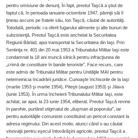
pentru omisiune de denunţ. În fapt, preotul Taşcă a ştiut de
faptul că, în perioada ianuarie-octombrie 1947, părinţii săi îl
ţineau ascuns pe fratele său, Ion Taşcă, căutat de autorităţi.
Totodată, periodic i-a oferit fugarului alimente şi alte bunuri de
subzistenţă. Preotul Taşcă este anchetat la Securitatea
Regiunii Bârlad, apoi transportat la Securitatea din Iaşi. Prin
Sentinţa nr. 401 din 20 mai 1953 a Tribunalului Militar Iaşi este
condamnat la 18 ani muncă silnică pentru infracţiunea de
„crimă de constituire în bande teroriste”. Face recurs, care
este admis de Tribunalul Militar pentru Uni­tă­ţile MAI pentru
netemeinicia încadrării juridice. Cunoaşte închisorile de la Iaşi
(martie 1953 şi martie 1954), Piteşti (august 1953) şi Jilava
(iunie 1953). În urma încheierii Tribunalului Militar Iaşi, este
achitat, iar apoi, la 23 iunie 1954, eliberat. Preotul Taşcă revine
în parohie, purtând stig­matul de „duşman al po­porului”, iar
pentru auto­ri­tă­ţile comuniste constituind un pericol constant la
adresa regimului. Din acest motiv, atunci când s-au căutat
vino­vaţii pentru eşecul întovărăşirii agricole, preotul Taşcă a