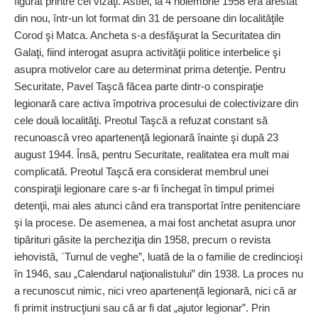
figurat printre cei vizaţi. Astfel, la 4 noiembrie 1958 era arestat
din nou, într-un lot format din 31 de persoane din localităţile
Corod şi Matca. Ancheta s-a desfăşurat la Securitatea din
Galaţi, fiind interogat asupra activităţii politice interbelice şi
asupra motivelor care au determinat prima detenţie. Pentru
Securitate, Pavel Taşcă făcea parte dintr-o conspiraţie
legionară care activa împotriva procesului de colectivizare din
cele două localităţi. Preotul Taşcă a refuzat constant să
recunoască vreo apartenenţă legionară înainte şi după 23
august 1944. Însă, pentru Securitate, realitatea era mult mai
complicată. Preotul Taşcă era considerat membrul unei
conspiraţii legionare care s-ar fi închegat în timpul primei
detenţii, mai ales atunci când era transportat între penitenciare
şi la procese. De asemenea, a mai fost anchetat asupra unor
tipărituri găsite la percheziţia din 1958, precum o revista
iehovistă, `Turnul de veghe”, luată de la o familie de credincioşi
în 1946, sau „Calendarul naţionalistului” din 1938. La proces nu
a recunoscut nimic, nici vreo apartenenţă legionară, nici că ar
fi primit instrucţiuni sau că ar fi dat „ajutor legionar”. Prin