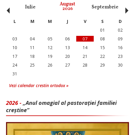
‹
›
August
Iulie
Septembrie
O
2026
L
M
M
J
V
S
D
01
02
03
04
05
06
07
08
09
10
11
12
13
14
15
16
17
18
19
20
21
22
23
24
25
26
27
28
29
30
31
Vezi calendar crestin ortodox »
2026 -
„Anul omagial al pastorației familiei
creștine”