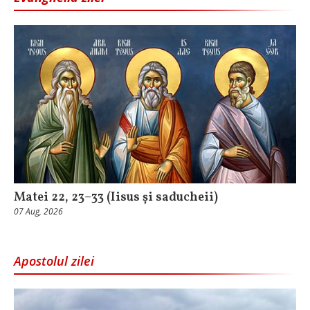
Matei 22, 23–33 (Iisus și saducheii)
07 Aug, 2026
Apostolul zilei