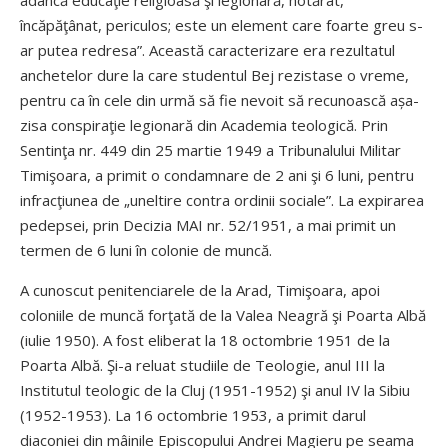
adâncă educaţie religioasă şi legionară, hotărât,
încăpăţânat, periculos; este un element care foarte greu s-
ar putea redresa”. Această caracterizare era rezultatul
anchetelor dure la care studentul Bej rezistase o vreme,
pentru ca în cele din urmă să fie nevoit să recunoască așa-
zisa conspiraţie legionară din Academia teologică. Prin
Sentinţa nr. 449 din 25 martie 1949 a Tribunalului Militar
Timişoara, a primit o condamnare de 2 ani şi 6 luni, pentru
infracţiunea de „uneltire contra ordinii sociale”. La expirarea
pedepsei, prin Decizia MAI nr. 52/1951, a mai primit un
termen de 6 luni în colonie de muncă.
A cunoscut penitenciarele de la Arad, Timişoara, apoi
coloniile de muncă forţată de la Valea Neagră şi Poarta Albă
(iulie 1950). A fost eliberat la 18 octombrie 1951 de la
Poarta Albă. Şi-a reluat studiile de Teologie, anul III la
Institutul teologic de la Cluj (1951-1952) şi anul IV la Sibiu
(1952-1953). La 16 octombrie 1953, a primit darul
diaconiei din mâinile Episcopului Andrei Magieru pe seama