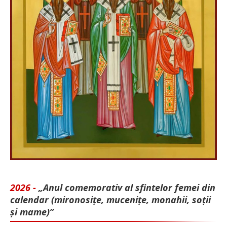
2026 -
„Anul comemorativ al sfintelor femei din
calendar (mironosițe, mu­cenițe, monahii, soții
și mame)”