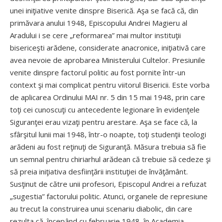
unei iniţiative venite dinspre Biserică. Aşa se facă că, din
primăvara anului 1948, Episcopului Andrei Magieru al
Aradului i se cere „reformarea” mai multor instituţii
bisericeşti arădene, considerate anacronice, iniţiativă care
avea nevoie de aprobarea Ministerului Cultelor. Presiunile
venite dinspre factorul politic au fost pornite într-un
context şi mai complicat pentru viitorul Bisericii. Este vorba
de aplicarea Ordinului MAI nr. 5 din 15 mai 1948, prin care
toţi cei cunoscuţi cu antecedente legionare în evidenţele
Siguranţei erau vizaţi pentru arestare. Aşa se face că, la
sfârşitul lunii mai 1948, într-o noapte, toţi studenţii teologi
arădeni au fost reţinuţi de Siguranţă. Măsura trebuia să fie
un semnal pentru chiriarhul arădean că trebuie să cedeze şi
să preia iniţiativa desfiinţării instituţiei de învăţământ.
Susţinut de către unii profesori, Episcopul Andrei a refuzat
„sugestia” factorului politic. Atunci, organele de represiune
au trecut la construirea unui scenariu diabolic, din care
rezulta că, începând cu februarie 1948, în Academia