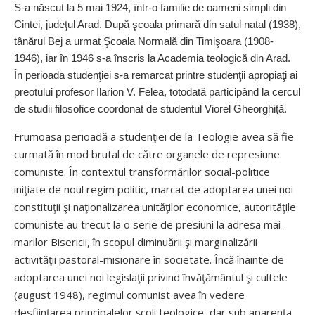
S-a născut la 5 mai 1924, într-o familie de oameni simpli din
Cintei, judeţul Arad. După şcoala primară din satul natal (1938),
tânărul Bej a urmat Şcoala Normală din Timişoara (1908-
1946), iar în 1946 s-a înscris la Academia teologică din Arad.
În perioada studenţiei s-a remarcat printre studenţii apropiaţi ai
preotului profesor Ilarion V. Felea, totodată participând la cercul
de studii filosofice coordonat de studentul Viorel Gheorghiţă.
Frumoasa perioadă a studenţiei de la Teologie avea să fie
curmată în mod brutal de către organele de represiune
comuniste. În contextul transformărilor social-politice
iniţiate de noul regim politic, marcat de adoptarea unei noi
constituţii şi naţionalizarea unităţilor economice, autorităţile
comuniste au trecut la o serie de presiuni la adresa mai-
marilor Bisericii, în scopul diminuării şi marginalizării
activităţii pastoral-misionare în societate. Încă înainte de
adoptarea unei noi legislaţii privind învăţământul şi cultele
(august 1948), regimul comunist avea în vedere
desfiinţarea principalelor şcoli teologice, dar sub aparenţa