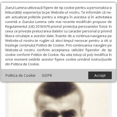
Ziarul Lumina utilizează fişiere de tip cookie pentru a personaliza și
îmbunătăți experiența ta pe Website-ul nostru. Te informăm că ne-
am actualizat politicile pentru a integra în acestea și în activitatea
curentă a Ziarului Lumina cele mai recente modificări propuse de
Regulamentul (UE) 2016/679 privind protecția persoanelor fizice în
ceea ce privește prelucrarea datelor cu caracter personal și privind
libera circulație a acestor date. Înainte de a continua navigarea pe
Website-ul nostru te rugăm să aloci timpul necesar pentru a citi și
Ziarul Lumina
›
Societate
›
Historica
›
Teologul Gheorghe Bej
înțelege conținutul Politicii de Cookie. Prin continuarea navigării pe
din Cintei, judeţul Arad, sub persecuţia comunistă
Website-ul nostru confirmi acceptarea utilizării fişierelor de tip
cookie conform Politicii de Cookie. Nu uita totuși că poți modifica în
Teologul Gheorghe Bej din Cintei, judeţul
orice moment setările acestor fişiere cookie urmând instrucțiunile
din Politica de Cookie.
Arad, sub persecuţia comunistă
Politica de Cookie
GDPR
Accept