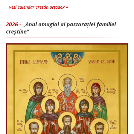
Vezi calendar crestin ortodox »
2026 -
„Anul omagial al pastorației familiei
creștine”