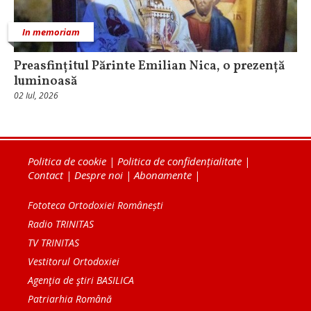
In memoriam
Preasfințitul Părinte Emilian Nica, o prezență
luminoasă
02 Iul, 2026
Politica de cookie
|
Politica de confidențialitate
|
Contact
|
Despre noi
|
Abonamente
|
Fototeca Ortodoxiei Românești
Radio TRINITAS
TV TRINITAS
Vestitorul Ortodoxiei
Agenţia de ştiri BASILICA
Patriarhia Română