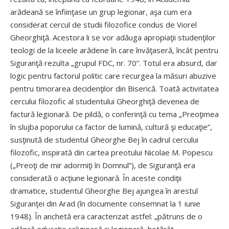
arădeană se înfiinţase un grup legionar, aşa cum era
considerat cercul de studii filozofice condus de Viorel
Gheorghiţă. Acestora li se vor adăuga apropiaţii studenţilor
teologi de la liceele arădene în care învăţaseră, încât pentru
Siguranţă rezulta „grupul FDC, nr. 70”. Totul era absurd, dar
logic pentru factorul politic care recurgea la măsuri abuzive
pentru timorarea decidenţilor din Biserică. Toată activitatea
cercului filozofic al studentului Gheorghiţă devenea de
factură legionară. De pildă, o conferinţă cu tema „Preoţimea
în slujba poporului ca factor de lumină, cultură şi educaţie”,
susţinută de studentul Gheorghe Bej în cadrul cercului
filozofic, inspirată din cartea preotului Nicolae M. Popescu
(„Preoţi de mir adormiţi în Domnul”), de Siguranţă era
considerată o acţiune legionară. În aceste condiţii
dramatice, studentul Gheorghe Bej ajungea în arestul
Siguranţei din Arad (în documente consemnat la 1 iunie
1948). În anchetă era caracterizat astfel: „pătruns de o