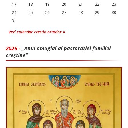
17
18
19
20
21
22
23
24
25
26
27
28
29
30
31
Vezi calendar crestin ortodox »
2026 -
„Anul omagial al pastorației familiei
creștine”