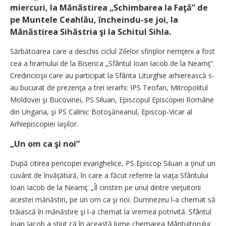
miercuri, la Mănăstirea „Schimbarea la Faţă” de
pe Muntele Ceahlău, încheindu-se joi, la
Mănăstirea Sihăstria şi la Schitul Sihla.
Sărbătoarea care a deschis ciclul Zilelor sfinţilor nemţeni a fost
cea a hramului de la Biserica „Sfântul Ioan Iacob de la Neamţ”.
Credincioşii care au participat la Sfânta Liturghie arhierească s-
au bucurat de prezenţa a trei ierarhi: IPS Teofan, Mitropolitul
Moldovei şi Bucovinei, PS Siluan, Episcopul Episcopiei Române
din Ungaria, şi PS Calinic Botoşăneanul, Episcop-Vicar al
Arhiepiscopiei Iaşilor.
„Un om ca şi noi”
După citirea pericopei evanghelice, PS Episcop Siluan a ţinut un
cuvânt de învăţătură, în care a făcut referire la viaţa Sfântului
Ioan Iacob de la Neamţ: „Îl cinstim pe unul dintre vieţuitorii
acestei mănăstiri, pe un om ca şi noi. Dumnezeu l-a chemat să
trăiască în mănăstire şi l-a chemat la vremea potrivită. Sfântul
Ioan Iacob a ştiut că în această lume chemarea Mântuitorului