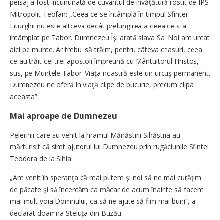
peisaj a fost încununată de cuvântul de învăţătură rostit de IPS
Mitropolit Teofan: „Ceea ce se întâmplă în timpul Sfintei
Liturghii nu este altceva decât prelungirea a ceea ce s-a
întâmplat pe Tabor. Dumnezeu Îşi arată slava Sa. Noi am urcat
aici pe munte. Ar trebui să trăim, pentru câteva ceasuri, ceea
ce au trăit cei trei apostoli împreună cu Mântuitorul Hristos,
sus, pe Muntele Tabor. Viaţa noastră este un urcuş permanent.
Dumnezeu ne oferă în viaţă clipe de bucurie, precum clipa
aceasta”.
Mai aproape de Dumnezeu
Pelerinii care au venit la hramul Mănăstirii Sihăstria au
mărturisit că simt ajutorul lui Dumnezeu prin rugăciunile Sfintei
Teodora de la Sihla.
„Am venit în speranţa că mai putem şi noi să ne mai curăţim
de păcate şi să încercăm ca măcar de acum înainte să facem
mai mult voia Domnului, ca să ne ajute să fim mai buni”, a
declarat doamna Steluţa din Buzău.