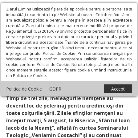
Ziarul Lumina utilizează fişiere de tip cookie pentru a personaliza și
îmbunătăți experiența ta pe Website-ul nostru. Te informăm că ne-
am actualizat politicile pentru a integra în acestea și în activitatea
curentă a Ziarului Lumina cele mai recente modificări propuse de
Regulamentul (UE) 2016/679 privind protecția persoanelor fizice în
ceea ce privește prelucrarea datelor cu caracter personal și privind
libera circulație a acestor date. Înainte de a continua navigarea pe
Website-ul nostru te rugăm să aloci timpul necesar pentru a citi și
Ziarul Lumina
›
Societate
›
Reportaj
›
Alături de sfinţii din Munţii
înțelege conținutul Politicii de Cookie. Prin continuarea navigării pe
Neamţului
Website-ul nostru confirmi acceptarea utilizării fişierelor de tip
cookie conform Politicii de Cookie. Nu uita totuși că poți modifica în
Alături de sfinţii din Munţii Neamţului
orice moment setările acestor fişiere cookie urmând instrucțiunile
din Politica de Cookie.
Un articol de:
Constantin Ciofu
-
09 August 2008
Politica de Cookie
GDPR
Accept
Timp de trei zile, meleagurile nemţene au
devenit loc de pelerinaj pentru credincioşi din
toate colţurile ţării. Zilele sfinţilor nemţeni au
început marţi, 5 august, la Biserica „Sfântul Ioan
Iacob de la Neamţ”, aflată în curtea Seminarului
Teologic „Veniamin Costachi” şi au continuat