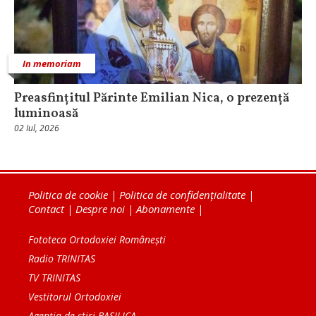
In memoriam
Preasfințitul Părinte Emilian Nica, o prezență
luminoasă
02 Iul, 2026
Politica de cookie
|
Politica de confidențialitate
|
Contact
|
Despre noi
|
Abonamente
|
Fototeca Ortodoxiei Românești
Radio TRINITAS
TV TRINITAS
Vestitorul Ortodoxiei
Agenţia de ştiri BASILICA