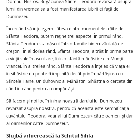
Domnul Hristos. Rugăciunea Sfintei Teodora revărsată asupra
lumii din vremea sa a fost manifestarea iubirii ei faţă de
Dumnezeu.
Încercând să înţelegem câteva dintre momentele trăite de
Sfânta Teodora, putem reţine trei aspecte. În primul rând,
Sfânta Teodora s-a născut într-o familie binecuvântată de
creştini. În al doilea rând, Sfânta Teodora, a trăit în prima parte
a vieţii sale în ascultare, într-o sfântă mănăstire din Munţii
Vrancei. În al treilea rând, Sfânta Teodora a înţeles că viaţa ei
în sihăstrie nu poate fi împlinită decât prin împărtăşirea cu
Sfintele Taine. Un duhovnic al Mănăstirii Sihăstria o cerceta din
când în când pentru a o împărtăşi.
Să facem şi noi loc în inima noastră darului lui Dumnezeu
revărsat asupra noastră, pentru că aceasta este semnificaţia
cuvântului Teodora, «dar al lui Dumnezeu» către oameni şi dar
al oamenilor către Dumnezeu”.
Slujbă arhierească la Schitul Sihla