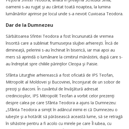
oamenii s-au rugat şi au cântat toată noaptea, la lumina
lumânărilor aprinse pe locul unde s-a nevoit Cuvioasa Teodora.
Dar de la Dumnezeu
Sărbătoarea Sfintei Teodora a fost încununată de vremea
însorită care a subliniat frumuseţea slujbei arhiereşti. Încă de
dimineaţă, pelerinii s-au închinat în biserică, iar mai apoi au
mers să aprindă o lumânare la cimitirul mănăstirii, după care s-
au îndreptat spre chiliile părinţilor Cleopa şi Paisie.
Sfânta Liturghie arhierească a fost oficiată de IPS Teofan,
Mitropolit al Moldovei şi Bucovinei, înconjurat de un sobor de
preoţi şi diaconi. În cuvântul de învăţătură adresat
credincioşilor, IPS Mitropolit Teofan a vorbit celor prezenţi
despre calea pe care Sfânta Teodora a ajuns la Dumnezeu:
„Sfânta Teodora a simţit în adâncul inimii ei că Dumnezeu o
iubeşte şi a hotărât să părăsească această lume, să se retragă
în sihăstrie pentru a fi acolo cu mirele pe care Îl iubea, cu