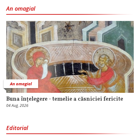
An omagial
An omagial
Buna înțelegere - temelie a căsniciei fericite
04 Aug, 2026
Editorial