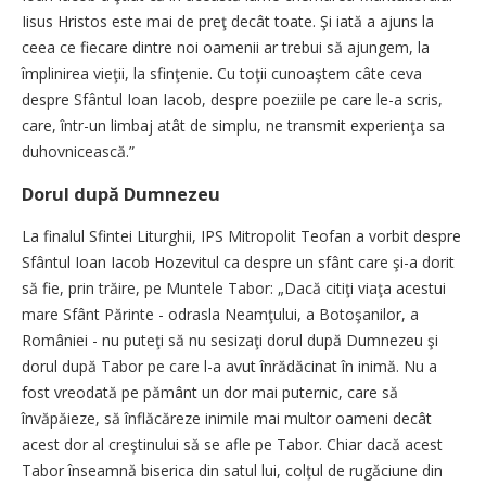
Iisus Hristos este mai de preţ decât toate. Şi iată a ajuns la
ceea ce fiecare dintre noi oamenii ar trebui să ajungem, la
împlinirea vieţii, la sfinţenie. Cu toţii cunoaştem câte ceva
despre Sfântul Ioan Iacob, despre poeziile pe care le-a scris,
care, într-un limbaj atât de simplu, ne transmit experienţa sa
duhovnicească.”
Dorul după Dumnezeu
La finalul Sfintei Liturghii, IPS Mitropolit Teofan a vorbit despre
Sfântul Ioan Iacob Hozevitul ca despre un sfânt care şi-a dorit
să fie, prin trăire, pe Muntele Tabor: „Dacă citiţi viaţa acestui
mare Sfânt Părinte - odrasla Neamţului, a Botoşanilor, a
României - nu puteţi să nu sesizaţi dorul după Dumnezeu şi
dorul după Tabor pe care l-a avut înrădăcinat în inimă. Nu a
fost vreodată pe pământ un dor mai puternic, care să
învăpăieze, să înflăcăreze inimile mai multor oameni decât
acest dor al creştinului să se afle pe Tabor. Chiar dacă acest
Tabor înseamnă biserica din satul lui, colţul de rugăciune din