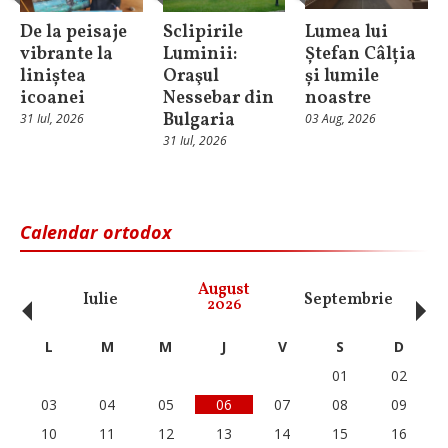
De la peisaje
Sclipirile
Lumea lui
vibrante la
Luminii:
Ștefan Câlția
liniștea
Oraşul
și lumile
icoanei
Nessebar din
noastre
Bulgaria
31 Iul, 2026
03 Aug, 2026
31 Iul, 2026
Calendar ortodox
‹
›
August
Iulie
Septembrie
O
2026
L
M
M
J
V
S
D
01
02
03
04
05
06
07
08
09
10
11
12
13
14
15
16