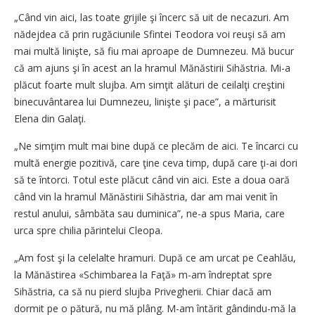
„Când vin aici, las toate grijile şi încerc să uit de necazuri. Am
nădejdea că prin rugăciunile Sfintei Teodora voi reuşi să am
mai multă linişte, să fiu mai aproape de Dumnezeu. Mă bucur
că am ajuns şi în acest an la hramul Mănăstirii Sihăstria. Mi-a
plăcut foarte mult slujba. Am simţit alături de ceilalţi creştini
binecuvântarea lui Dumnezeu, linişte şi pace”, a mărturisit
Elena din Galaţi.
„Ne simţim mult mai bine după ce plecăm de aici. Te încarci cu
multă energie pozitivă, care ţine ceva timp, după care ţi-ai dori
să te întorci. Totul este plăcut când vin aici. Este a doua oară
când vin la hramul Mănăstirii Sihăstria, dar am mai venit în
restul anului, sâmbăta sau duminica”, ne-a spus Maria, care
urca spre chilia părintelui Cleopa.
„Am fost şi la celelalte hramuri. După ce am urcat pe Ceahlău,
la Mănăstirea «Schimbarea la Faţă» m-am îndreptat spre
Sihăstria, ca să nu pierd slujba Privegherii. Chiar dacă am
dormit pe o pătură, nu mă plâng. M-am întărit gândindu-mă la