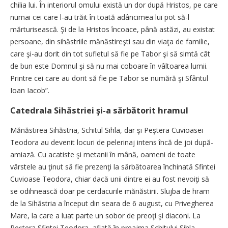
chilia lui. În interiorul omului există un dor după Hristos, pe care
numai cei care l-au trăit în toată adâncimea lui pot să-l
mărturisească. Şi de la Hristos încoace, până astăzi, au existat
persoane, din sihăstriile mănăstireşti sau din viaţa de familie,
care şi-au dorit din tot sufletul să fie pe Tabor şi să simtă cât
de bun este Domnul şi să nu mai coboare în vâltoarea lumii.
Printre cei care au dorit să fie pe Tabor se numără şi Sfântul
Ioan Iacob”.
Catedrala Sihăstriei şi-a sărbătorit hramul
Mănăstirea Sihăstria, Schitul Sihla, dar şi Peştera Cuvioasei
Teodora au devenit locuri de pelerinaj intens încă de joi după-
amiază. Cu acatiste şi metanii în mână, oameni de toate
vârstele au ţinut să fie prezenţi la sărbătoarea închinată Sfintei
Cuvioase Teodora, chiar dacă unii dintre ei au fost nevoiţi să
se odihnească doar pe cerdacurile mănăstirii. Slujba de hram
de la Sihăstria a început din seara de 6 august, cu Privegherea
Mare, la care a luat parte un sobor de preoţi şi diaconi. La
Peştera Sfintei Teodora, aflată în preajma Schitului Sihla,