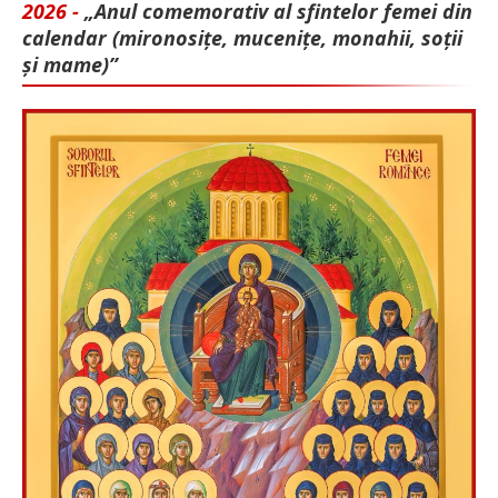
2026 -
„Anul comemorativ al sfintelor femei din
calendar (mironosițe, mu­cenițe, monahii, soții
și mame)”