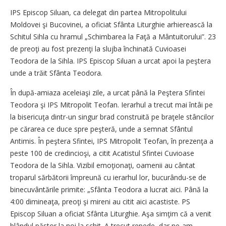
IPS Episcop Siluan, ca delegat din partea Mitropolitului
Moldovei şi Bucovinei, a oficiat Sfânta Liturghie arhierească la
Schitul Sihla cu hramul „Schimbarea la Faţă a Mântuitorului”. 23
de preoţi au fost prezenţi la slujba închinată Cuvioasei
Teodora de la Sihla. IPS Episcop Siluan a urcat apoi la peştera
unde a trăit Sfânta Teodora.
În după-amiaza aceleiaşi zile, a urcat până la Peştera Sfintei
Teodora şi IPS Mitropolit Teofan. Ierarhul a trecut mai întâi pe
la bisericuţa dintr-un singur brad construită pe braţele stâncilor
pe cărarea ce duce spre peşteră, unde a semnat Sfântul
Antimis. În peştera Sfintei, IPS Mitropolit Teofan, în prezenţa a
peste 100 de credincioşi, a citit Acatistul Sfintei Cuvioase
Teodora de la Sihla. Vizibil emoţionaţi, oamenii au cântat
troparul sărbătorii împreună cu ierarhul lor, bucurându-se de
binecuvântările primite: „Sfânta Teodora a lucrat aici. Până la
4:00 dimineaţa, preoţi şi mireni au citit aici acastiste. PS
Episcop Siluan a oficiat Sfânta Liturghie. Aşa simţim că a venit
blândul păstor la noi la schit. A trecut repede, dar ne-am