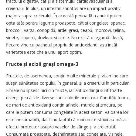
tractului digestiv, cât și a sistemului cardiovascular și a
creierului. În plus, un intestin sănătos are un impact pozitiv
major asupra creierului. În această perioadă a anului putem
opta atât pentru legume proaspete, cât și congelate: spanac,
broccoli, varză, conopidă, ardei grași, ceapă, morcovi, țelină,
vinete, ciuperci, dovleac și altele. Nu există o legumă ideală,
fiecare vine cu pachetul propriu de antioxidanți, așa încât
varietatea este cheia unui aport optim.
Fructe şi acizii graşi omega-3
Fructele, de asemenea, conțin multe minerale și vitamine care
susțin sănătatea corpului, în gene­ral, și a creierului în particular.
Fibrele nu lipsesc nici din fructe, iar antioxidanții sunt foarte
diverși, pe cât de diverse sunt culorile acestora. Cantități foarte
de mari de antioxidanți conțin afinele, murele și zmeura, pe
care le putem consuma congelate în acest sezon. Va­loarea lor
este inestimabilă, dat fiind faptul că mai multe studii au arătat
efectul protector asupra vaselor de sânge și a creierului.
Consumate proaspete, deshidratate sau congelate, vișinele,