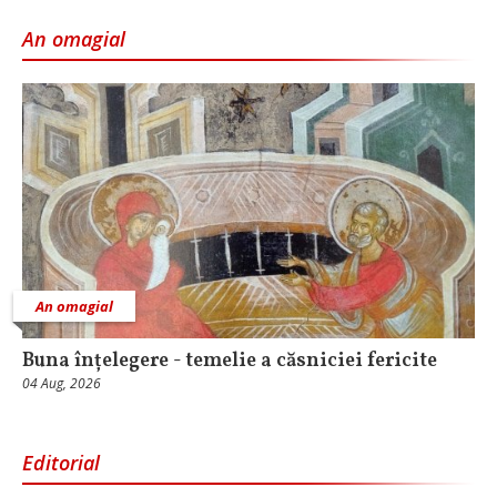
An omagial
An omagial
Buna înțelegere - temelie a căsniciei fericite
04 Aug, 2026
Editorial