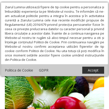
Ziarul Lumina utilizează fişiere de tip cookie pentru a personaliza și
îmbunătăți experiența ta pe Website-ul nostru. Te informăm că ne-
am actualizat politicile pentru a integra în acestea și în activitatea
curentă a Ziarului Lumina cele mai recente modificări propuse de
Regulamentul (UE) 2016/679 privind protecția persoanelor fizice în
ceea ce privește prelucrarea datelor cu caracter personal și privind
libera circulație a acestor date. Înainte de a continua navigarea pe
Website-ul nostru te rugăm să aloci timpul necesar pentru a citi și
Ziarul Lumina
›
Societate
›
Sănătate
›
Alimentaţie pentru buna
înțelege conținutul Politicii de Cookie. Prin continuarea navigării pe
funcționare a creierului
Website-ul nostru confirmi acceptarea utilizării fişierelor de tip
cookie conform Politicii de Cookie. Nu uita totuși că poți modifica în
Alimentaţie pentru buna funcționare a
orice moment setările acestor fişiere cookie urmând instrucțiunile
din Politica de Cookie.
creierului
Politica de Cookie
GDPR
Accept