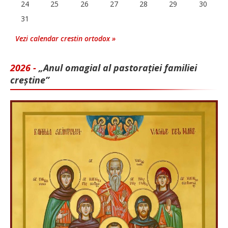
24
25
26
27
28
29
30
31
Vezi calendar crestin ortodox »
2026 -
„Anul omagial al pastorației familiei
creștine”