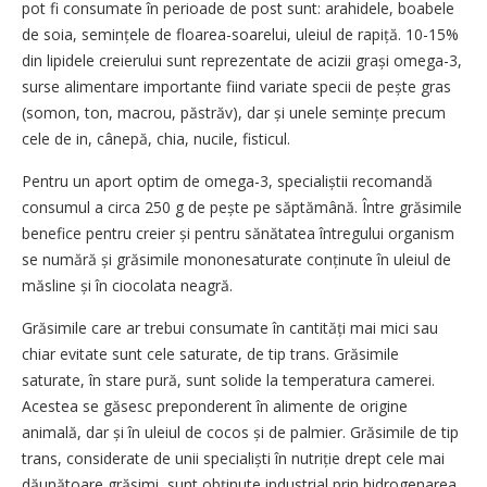
pot fi consumate în perioade de post sunt: arahidele, boabele
de soia, semin­țele de floarea-soarelui, uleiul de rapiță. 10-15%
din lipidele cre­ie­rului sunt reprezentate de acizii grași omega-3,
surse alimentare importante fiind variate specii de pește gras
(somon, ton, macrou, păstrăv), dar și unele semințe precum
cele de in, cânepă, chia, nucile, fisticul.
Pentru un aport optim de ome­ga-3, specialiștii recomandă
consumul a circa 250 g de pește pe săptămână. Între grăsimile
bene­fice pentru creier și pentru sănă­tatea întregului organism
se nu­mără și grăsimile mononesaturate conținute în uleiul de
măsline și în ciocolata neagră.
Grăsimile care ar trebui consumate în cantități mai mici sau
chiar evitate sunt cele saturate, de tip trans. Grăsimile
saturate, în stare pură, sunt solide la temperatura camerei.
Acestea se gă­sesc preponderent în alimente de origine
animală, dar și în uleiul de cocos și de palmier. Grăsimile de tip
trans, considerate de unii specialiști în nutriție drept cele mai
dăunătoare grăsimi, sunt obținute industrial prin hidrogenarea