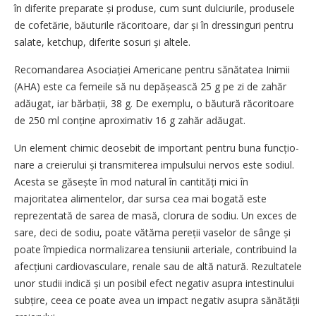
în diferite preparate și produse, cum sunt dulciurile, produsele
de cofetărie, băuturile răcoritoare, dar și în dressinguri pentru
salate, ket­chup, diferite sosuri și altele.
Recomandarea Asociației Americane pentru sănătatea Inimii
(AHA) este ca femeile să nu depă­șeas­că 25 g pe zi de zahăr
adăugat, iar bărbații, 38 g. De exemplu, o bău­tură răcoritoare
de 250 ml conține aproximativ 16 g zahăr adăugat.
Un element chimic deosebit de important pentru buna funcțio­
nare a creierului și transmiterea impulsului nervos este sodiul.
Acesta se găsește în mod natural în cantități mici în
majoritatea alimentelor, dar sursa cea mai bogată este
reprezen­tată de sarea de masă, clorura de sodiu. Un exces de
sare, deci de sodiu, poate vătăma pereții vaselor de sânge și
poate împiedica normalizarea tensiunii arteriale, contribuind la
afecțiuni cardiovasculare, renale sau de altă natură. Rezultatele
unor studii indică și un posibil efect negativ asupra intestinului
subțire, ceea ce poate avea un impact negativ asupra sănătății