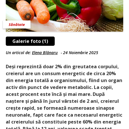
Sănătate
Galerie foto (1)
Un articol de:
Elena Blănaru
-
24 Noiembrie 2025
Deși reprezintă doar 2% din greutatea corpului,
creierul are un consum energetic de circa 20%
din energia totală a organismului, fiind un organ
activ din punct de vedere metabolic. La copii,
acest procent este încă și mai mare. După
naștere și până în jurul vârstei de 2 ani, creierul
crește rapid, se formează numeroase sinapse
neuronale, fapt care face ca necesarul energetic
al creierului să constituie peste 60% din energia
totală. Până la 12 ani, valoarea scade treptat