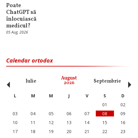
Poate
ChatGPT să
înlocuiască
medicul?
05 Aug, 2026
Calendar ortodox
‹
›
August
Iulie
Septembrie
O
2026
L
M
M
J
V
S
D
01
02
03
04
05
06
07
08
09
10
11
12
13
14
15
16
17
18
19
20
21
22
23