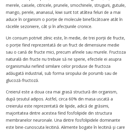
merele, caisele, citricele, prunele, smo­chinele, stru­gurii, gutuile,
mango, perele, a­na­na­sul, kiwi sunt tot atâtea feluri de a mai
aduce în orga­nism o porție de molecule bine­făcătoare atât în
răcelile sezoniere, cât și în afec­țiunile cronice.
Un consum potrivit zilnic este, în medie, de trei porții de fructe,
o porție fiind reprezentată de un fruct de dimensiune medie
sau o cană de fructe mici, precum afinele sau murele. Fructoza
naturală din fructe nu trebuie să ne sperie, efectele ei asupra
organismului nefiind similare celor produse de fructoza
adăugată industrial, sub forma siropului de porumb sau de
glucoză-fructoză.
Creierul este a doua cea mai grasă structură din organism,
după țesutul adipos. Astfel, circa 60% din masa uscată a
creierului este reprezentată de lipide, adică de grăsimi,
majoritatea dintre acestea fiind fosfolipide din structura
membranelor neuronale. Una dintre fosfolipidele domi­nante
este bine-cunoscuta lecitină. Alimente bogate în lecitină şi care