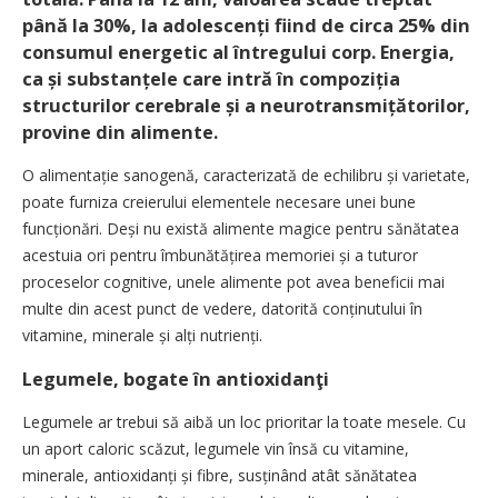
până la 30%, la adolescenți fiind de circa 25% din
consumul energetic al întregului corp. Energia,
ca și substanțele care intră în compo­ziția
structurilor cerebrale și a neurotransmițătorilor,
provine din alimente.
O alimentație sanogenă, caracterizată de echilibru și varietate,
poate furniza creierului elementele necesare unei bune
funcționări. Deși nu există alimente magice pentru sănătatea
acestuia ori pentru îmbunătățirea memoriei și a tuturor
proceselor cognitive, unele alimente pot avea beneficii mai
multe din acest punct de vedere, datorită conținutului în
vitamine, minerale și alți nutrienți.
Legumele, bogate în antioxidanţi
Legumele ar trebui să aibă un loc prioritar la toate mesele. Cu
un aport caloric scăzut, legumele vin însă cu vitamine,
minerale, antioxidanți și fibre, susținând atât sănătatea