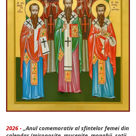
2026 -
„Anul comemorativ al sfintelor femei din
calendar (mironosițe, mu­cenițe, monahii, soții