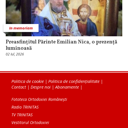
In memoriam
Preasfințitul Părinte Emilian Nica, o prezență
luminoasă
02 Iul, 2026
Politica de cookie
|
Politica de confidențialitate
|
Contact
|
Despre noi
|
Abonamente
|
Fototeca Ortodoxiei Românești
Radio TRINITAS
TV TRINITAS
Vestitorul Ortodoxiei