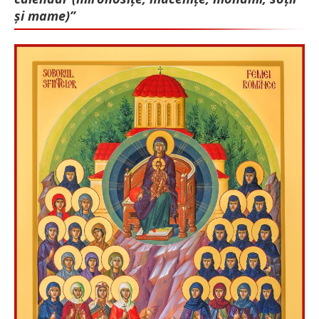
și mame)”