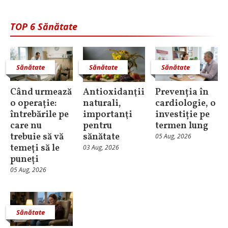
TOP 6 Sănătate
Sănătate
Sănătate
Sănătate
Când urmează
Antioxidanţii
Prevenția în
o operație:
naturali,
cardiologie, o
întrebările pe
importanţi
investiție pe
care nu
pentru
termen lung
trebuie să vă
sănătate
05 Aug, 2026
temeți să le
03 Aug, 2026
puneți
05 Aug, 2026
Sănătate