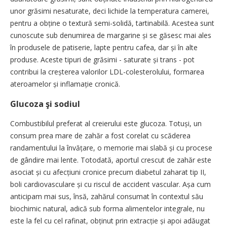
unor grăsimi nesaturate, deci lichide la temperatura came­rei,
pentru a obține o textură semi-so­lidă, tartinabilă. Acestea sunt
cunoscute sub denumirea de margarine și se găsesc mai ales
în produsele de patiserie, lapte pentru cafea, dar și în alte
produse. Aceste ti­puri de grăsimi - saturate și trans - pot
contribui la creșterea valorilor LDL-colesterolului, formarea
ate­roa­melor și inflamație cronică.
Glucoza şi sodiul
Combustibilul preferat al creierului este glucoza. Totuși, un
consum prea mare de zahăr a fost corelat cu scăderea
randamentului la învățare, o memorie mai slabă și cu procese
de gândire mai lente. Totodată, aportul crescut de zahăr este
asociat și cu afecțiuni cronice precum diabetul zaharat tip II,
boli cardiovasculare și cu riscul de accident vascular. Așa cum
anti­cipam mai sus, însă, zahărul consumat în contextul său
biochimic natural, adică sub forma alimentelor integrale, nu
este la fel cu cel rafinat, obținut prin extrac­ție și apoi adăugat