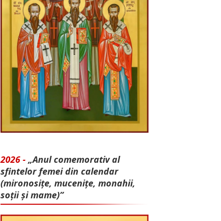
2026 -
„Anul comemorativ al
sfintelor femei din calendar
(mironosițe, mu­cenițe, monahii,
soții și mame)”