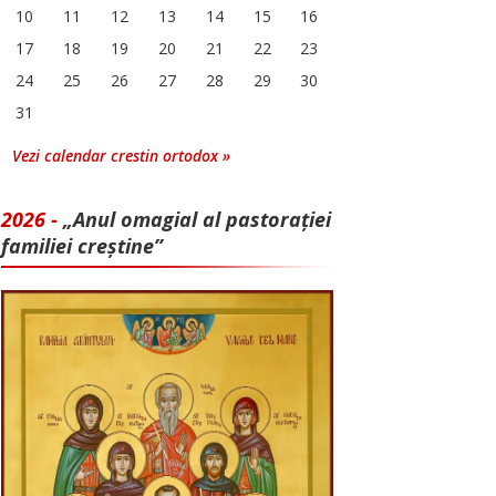
10
11
12
13
14
15
16
17
18
19
20
21
22
23
24
25
26
27
28
29
30
31
Vezi calendar crestin ortodox »
2026 -
„Anul omagial al pastorației
familiei creștine”