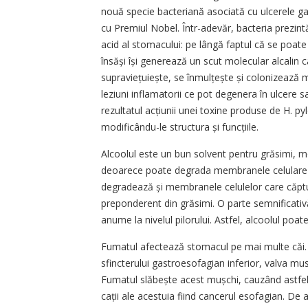
nouă specie bacteriană asociată cu ulcerele ga
cu Premiul Nobel. Într-adevăr, bacteria prezintă
acid al stomacului: pe lângă faptul că se poat
însăși își generează un scut molecular alcalin c
supraviețuiește, se în­mulțește și colonizeaz
leziuni inflamatorii ce pot degenera în ulcere
rezultatul acțiunii unei toxine produse de H. p
modificân­du-le structura și funcțiile.
Alcoolul este un bun solvent pentru grăsimi, mo
deoarece poate degrada membranele celulare ale
degradează și membranele celulelor care căpt
preponderent din grăsimi. O parte semnificativă
anume la nivelul pilorului. Astfel, alcoolul poat
Fumatul afectează stomacul pe mai multe căi. 
sfincterului gastroesofagian inferior, valva mu
Fumatul slăbește acest mușchi, cauzând astfel 
cații ale acestuia fiind cancerul esofagian. De