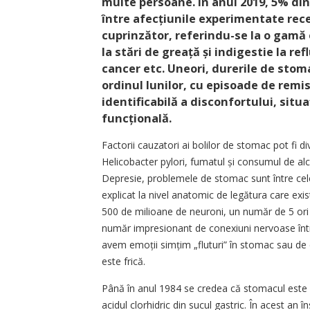
multe persoane. În anul 2019, 5% di
între afecțiunile experimentate ­rec
cuprinzător, re­ferindu-se la o gam
la stări de greață și indiges­tie la r
cancer etc. Uneori, durerile de stom
ordinul lunilor, cu episoade de remis
identificabilă a disconfortului, situ
funcțională.
Factorii cauzatori ai bolilor de stomac pot fi d
Helicobacter pylori, fumatul și consumul de al
Depresie, problemele de stomac sunt între cele
explicat la nivel anatomic de legătura care exist
500 de milioane de neuroni, un număr de 5 ori 
număr impresionant de conexiuni nervoase între 
avem emoții simțim „fluturi” în stomac sau de
este frică.
Până în anul 1984 se credea că stomacul este u
acidul clorhidric din sucul gastric. În acest an î