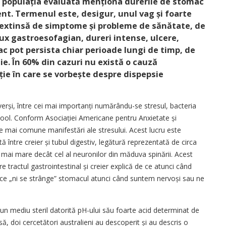
n populația evaluată menționa durerile de stomac
ent. Termenul este, desigur, unul vag și foarte
ă extinsă de simptome și probleme de sănătate, de
eflux gastroesofagian, dureri intense, ulcere,
ac pot persista chiar perioade lungi de timp, de
ie. În 60% din cazuri nu există o cauză
ație în care se vorbește despre dispepsie
iverși, între cei mai importanți numărându-se stresul, bacteria
cool. Conform Asociației Americane pentru Anxietate și
 mai comune manifestări ale stresului. Acest lucru este
ă între creier și tubul digestiv, legătură reprezentată de circa
mai mare decât cel al neuronilor din măduva spinării. Acest
tractul gastrointestinal și creier explică de ce atunci când
 ce „ni se strânge” stomacul atunci când suntem nervoși sau ne
n mediu steril datorită pH-ului său foarte acid determinat de
nsă, doi cercetători australieni au descoperit și au descris o