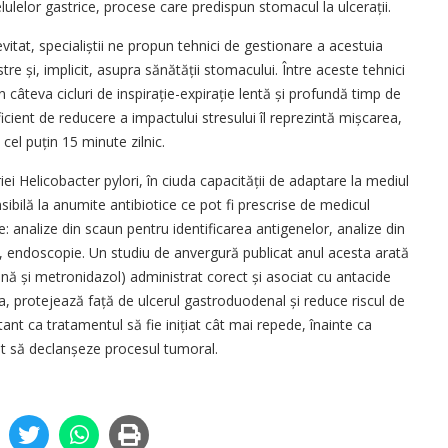
lelor gastrice, procese care predispun stomacul la ulcerații.
evitat, specialiștii ne propun tehnici de gestionare a acestuia
re și, implicit, asupra sănătății stomacului. Între aceste tehnici
n câteva cicluri de inspirație-expirație lentă și profundă timp de
ficient de reducere a impactului stresului îl reprezintă mișcarea,
 cel puțin 15 minute zilnic.
iei Helicobacter pylori, în ciuda capacității de adaptare la mediul
sibilă la anumite antibiotice ce pot fi prescrise de medicul
e: analize din scaun pentru identificarea antigenelor, analize din
ci, endoscopie. Un studiu de anvergură publicat anul acesta arată
clină și metronidazol) administrat corect și asociat cu antacide
a, protejează față de ulcerul gastroduodenal și reduce riscul de
ant ca tratamentul să fie inițiat cât mai repede, înainte ca
cât să declanșeze procesul tumoral.