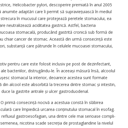
strice, Helicobacter pylori, descoperire premiată în anul 2005
 anumite adaptări care îi permit să supravie­ț­u­iască în mediul
e strecura în mucusul care protejează peretele stomacului, ea
are neutralizează aciditatea gastrică. Astfel, bacteria
ă mucoasa stomacală, producând gastrită cronică sub formă de
 sau chiar cancer de stomac. Această din urmă consecință este
ylori, substanță care pătrunde în celulele mucoasei stomacului,
tiv pentru care este folosit inclusiv pe post de dezinfectant,
 bacteriilor, distrugându-le. În aceeași măsură însă, alcoolul
ușesc stomacul la interior, deoarece acestea sunt formate
 din alcool este absorbită la trecerea dintre stomac și intestin,
e duce la gastrite antrale și ulcer gastroduodenal.
O primă consecință nocivă a acestuia constă în slăbirea
sculară care împiedică urcarea conținutului stomacal în esofag.
refluxul gastroesofagian, una dintre cele mai serioase compli­
 asemenea, nicotina scade secreția de prostaglandine la nivelul