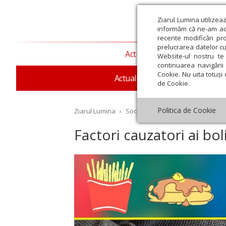
Ziarul Lumina utilizea
informăm că ne-am actu
recente modificări pr
prelucrarea datelor cu
Actualitate religioasă
T
Website-ul nostru te 
continuarea navigării 
Cookie. Nu uita totuși 
Actualitate socială
Sănăta
de Cookie.
Politica de Cookie
Ziarul Lumina
›
Societate
›
Sănătate
›
Factori 
Factori cauzatori ai bo
st
Septembrie
Octombrie
Noiembrie
Decembrie
Ianuar