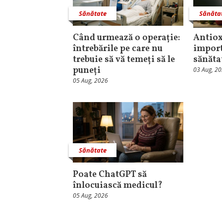
Sănătate
Sănăta
Când urmează o operație:
Antiox
întrebările pe care nu
import
trebuie să vă temeți să le
sănăta
puneți
03 Aug, 2
05 Aug, 2026
Sănătate
Poate ChatGPT să
înlocuiască medicul?
05 Aug, 2026