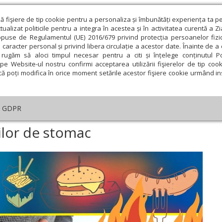
ză fişiere de tip cookie pentru a personaliza și îmbunătăți experiența ta p
alizat politicile pentru a integra în acestea și în activitatea curentă a Z
opuse de Regulamentul (UE) 2016/679 privind protecția persoanelor fizi
 caracter personal și privind libera circulație a acestor date. Înainte de 
eologie și spiritualitate
Educaţie și Cultură
Societate
rugăm să aloci timpul necesar pentru a citi și înțelege conținutul Pol
pe Website-ul nostru confirmi acceptarea utilizării fişierelor de tip cook
că poți modifica în orice moment setările acestor fişiere cookie urmând ins
te
Analiză
Reportaj
Psihologie
Religie și știi
GDPR
cauzatori ai bolilor de stomac
lilor de stomac
ie
Februarie
Martie
Aprilie
Mai
Iunie