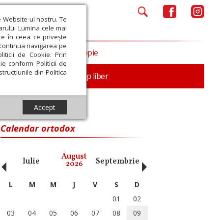
e Website-ul nostru. Te
iarului Lumina cele mai
ce în ceea ce privește
a continua navigarea pe
Opinii
Filantropie
iticii de Cookie. Prin
ie conform Politicii de
trucțiunile din Politica
nță
Familie
Timp liber
Accept
Calendar ortodox
‹
›
August
Iulie
Septembrie
Octombrie
Noiembri
2026
L
M
M
J
V
S
D
01
02
03
04
05
06
07
08
09