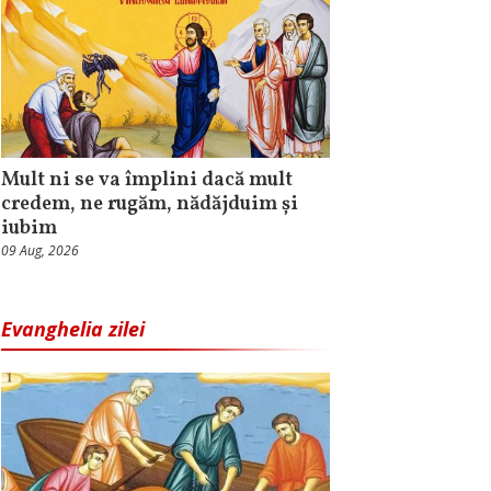
Mult ni se va împlini dacă mult
credem, ne rugăm, nădăjduim și
iubim
09 Aug, 2026
Evanghelia zilei