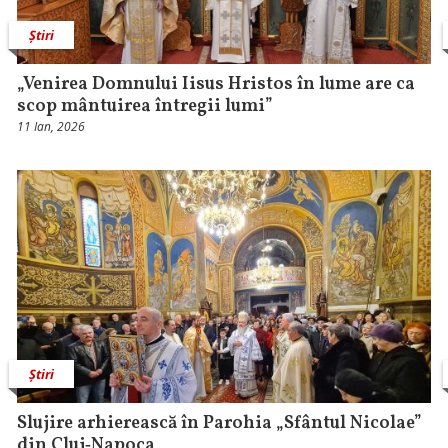
Știri
„Venirea Domnului Iisus Hristos în lume are ca
scop mântuirea întregii lumi”
11 Ian, 2026
Știri
Slujire arhierească în Parohia „Sfântul Nicolae”
din Cluj‑Napoca