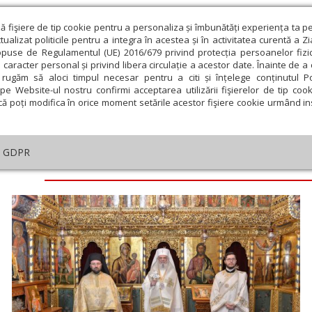
ză fişiere de tip cookie pentru a personaliza și îmbunătăți experiența ta p
alizat politicile pentru a integra în acestea și în activitatea curentă a Z
opuse de Regulamentul (UE) 2016/679 privind protecția persoanelor fizi
 caracter personal și privind libera circulație a acestor date. Înainte de 
eologie și spiritualitate
Educaţie și Cultură
Societate
rugăm să aloci timpul necesar pentru a citi și înțelege conținutul Pol
pe Website-ul nostru confirmi acceptarea utilizării fişierelor de tip cook
că poți modifica în orice moment setările acestor fişiere cookie urmând ins
GDPR