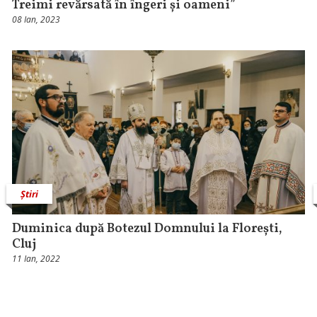
Treimi revărsată în îngeri și oameni”
08 Ian, 2023
Știri
Duminica după Botezul Domnului la Florești,
Cluj
11 Ian, 2022