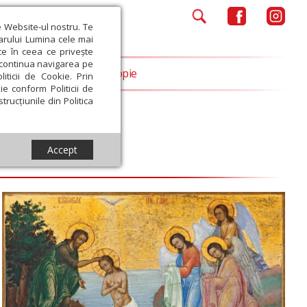
e Website-ul nostru. Te
iarului Lumina cele mai
ce în ceea ce privește
a continua navigarea pe
Opinii
Filantropie
iticii de Cookie. Prin
ie conform Politicii de
trucțiunile din Politica
Accept