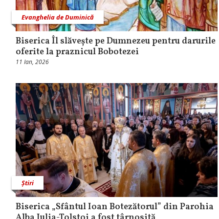
Evanghelia de Duminică
Biserica Îl slăvește pe Dumnezeu pentru darurile
oferite la praznicul Bobotezei
11 Ian, 2026
Știri
Biserica „Sfântul Ioan Botezătorul” din Parohia
Alba Iulia-Tolstoi a fost târnosită