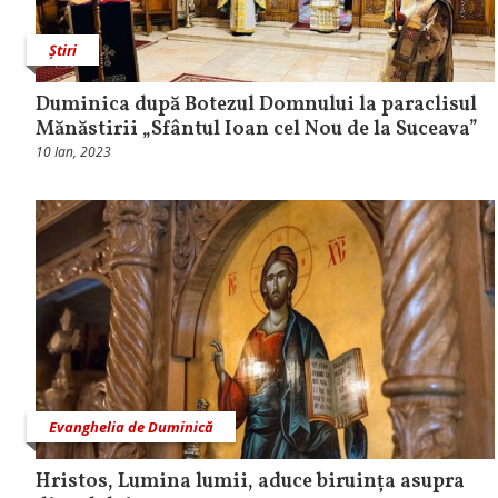
Știri
Duminica după Botezul Domnului la paraclisul
Mănăstirii „Sfântul Ioan cel Nou de la Suceava”
10 Ian, 2023
Evanghelia de Duminică
Hristos, Lumina lumii, aduce biruința asupra