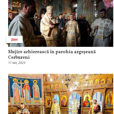
Știri
Slujire arhierească în parohia argeșeană
Cerbureni
11 Ian, 2023