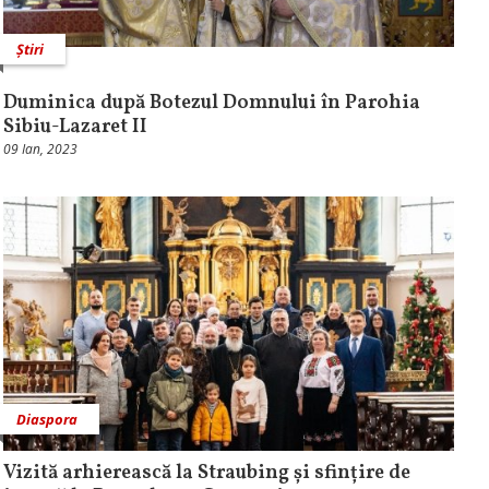
Știri
Duminica după Botezul Domnului în Parohia
Sibiu-Lazaret II
09 Ian, 2023
Diaspora
Vizită arhierească la Straubing și sfințire de