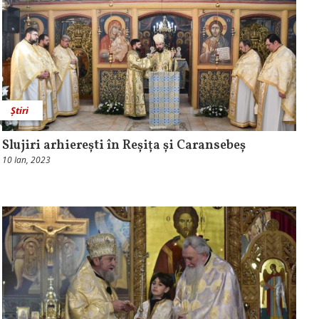
Știri
Slujiri arhierești în Reșița și Caransebeș
10 Ian, 2023