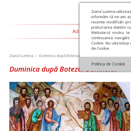
Ziarul Lumina utilizea
informăm că ne-am actu
recente modificări pr
prelucrarea datelor cu
Actualitate religioasă
T
Website-ul nostru te 
continuarea navigării 
Cookie. Nu uita totuși 
de Cookie.
Ziarul Lumina
›
Duminica după Botezul Domnului
Politica de Cookie
Duminica după Botezul Domnului