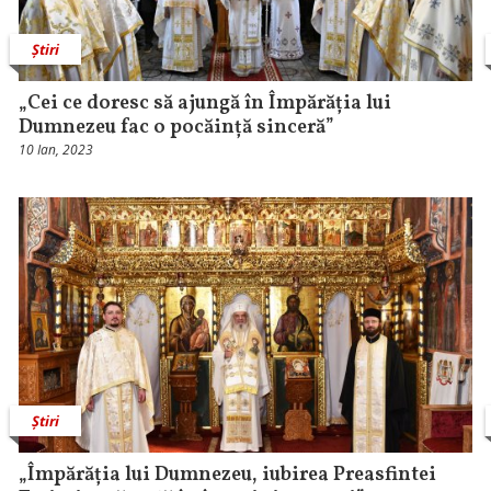
Știri
„Cei ce doresc să ajungă în Împărăția lui
Dumnezeu fac o pocăință sinceră”
10 Ian, 2023
Știri
„Împărăția lui Dumnezeu, iubirea Preasfintei