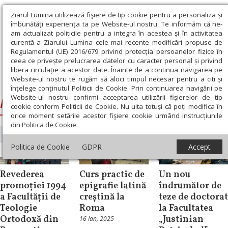
Ziarul Lumina utilizează fişiere de tip cookie pentru a personaliza și
îmbunătăți experiența ta pe Website-ul nostru. Te informăm că ne-
am actualizat politicile pentru a integra în acestea și în activitatea
curentă a Ziarului Lumina cele mai recente modificări propuse de
Regulamentul (UE) 2016/679 privind protecția persoanelor fizice în
ceea ce privește prelucrarea datelor cu caracter personal și privind
libera circulație a acestor date. Înainte de a continua navigarea pe
Website-ul nostru te rugăm să aloci timpul necesar pentru a citi și
Ziarul Lumina
›
Facultatea de Teologie Bucureşti
înțelege conținutul Politicii de Cookie. Prin continuarea navigării pe
Website-ul nostru confirmi acceptarea utilizării fişierelor de tip
Facultatea de Teologie Bucureşti
cookie conform Politicii de Cookie. Nu uita totuși că poți modifica în
orice moment setările acestor fişiere cookie urmând instrucțiunile
din Politica de Cookie.
Politica de Cookie
GDPR
Accept
Știri
Știri
Știri
Revederea
Curs practic de
Un nou
promoției 1994
epigrafie latină
îndrumător de
a Facultății de
creștină la
teze de doctorat
Teologie
Roma
la Facultatea
Ortodoxă din
„Justinian
16 Ian, 2025