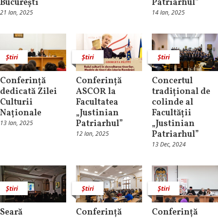
București
Patriarhul”
21 Ian, 2025
14 Ian, 2025
Știri
Știri
Știri
Conferință
Conferință
Concertul
dedicată Zilei
ASCOR la
tradițional de
Culturii
Facultatea
colinde al
Naționale
„Justinian
Facultății
Patriarhul”
„Justinian
13 Ian, 2025
Patriarhul”
12 Ian, 2025
13 Dec, 2024
Știri
Știri
Știri
Seară
Conferință
Conferință