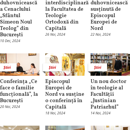
duhovnicească
interdisciplinară
duhovnicească
a Cenaclului
la Facultatea de
susținută de
„Sfântul
Teologie
Episcopul
Simeon Noul
Ortodoxă din
Europei de
Teolog” din
Capitală
Nord
București
26 Noi, 2024
22 Noi, 2024
10 Dec, 2024
Știri
Știri
Știri
Conferința „Ce
Episcopul
Un nou doctor
face o familie
Europei de
în teologie al
funcțională”, la
Nord va susține
Facultății
București
o conferință în
„Justinian
Capitală
Patriarhul”
20 Noi, 2024
18 Noi, 2024
14 Noi, 2024