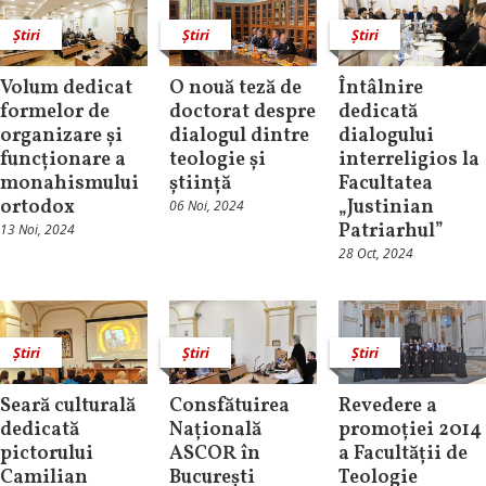
Știri
Știri
Știri
Volum dedicat
O nouă teză de
Întâlnire
formelor de
doctorat despre
dedicată
organizare și
dialogul dintre
dialogului
funcționare a
teologie și
interreligios la
monahismului
știință
Facultatea
ortodox
„Justinian
06 Noi, 2024
Patriarhul”
13 Noi, 2024
28 Oct, 2024
Știri
Știri
Știri
Seară culturală
Consfătuirea
Revedere a
dedicată
Națională
promoției 2014
pictorului
ASCOR în
a Facultății de
Camilian
București
Teologie