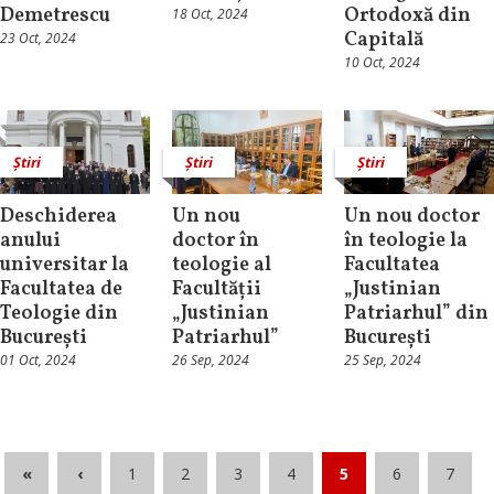
Demetrescu
Ortodoxă din
18 Oct, 2024
Capitală
23 Oct, 2024
10 Oct, 2024
Știri
Știri
Știri
Deschiderea
Un nou
Un nou doctor
anului
doctor în
în teologie la
universitar la
teologie al
Facultatea
Facultatea de
Facultății
„Justinian
Teologie din
„Justinian
Patriarhul” din
București
Patriarhul”
București
01 Oct, 2024
26 Sep, 2024
25 Sep, 2024
«
‹
1
2
3
4
5
6
7