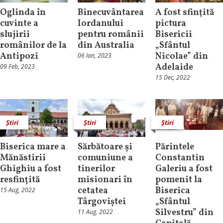
Oglinda în
Binecuvântarea
A fost sfinţită
cuvinte a
Iordanului
pictura
slujirii
pentru românii
Bisericii
românilor de la
din Australia
„Sfântul
Antipozi
Nicolae” din
06 Ian, 2023
Adelaide
09 Feb, 2023
15 Dec, 2022
Știri
Știri
Știri
Biserica mare a
Sărbătoare și
Părintele
Mănăstirii
comuniune a
Constantin
Ghighiu a fost
tinerilor
Galeriu a fost
resfințită
misionari în
pomenit la
cetatea
Biserica
15 Aug, 2022
Târgoviștei
„Sfântul
Silvestru” din
11 Aug, 2022