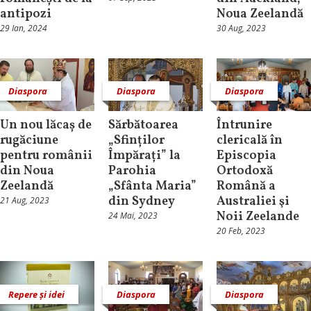
antipozi
Noua Zeelandă
29 Ian, 2024
30 Aug, 2023
Diaspora
Diaspora
Diaspora
Un nou lăcaș de
Sărbătoarea
Întrunire
rugăciune
„Sfinților
clericală în
pentru românii
Împărați” la
Episcopia
din Noua
Parohia
Ortodoxă
Zeelandă
„Sfânta Maria”
Română a
din Sydney
Australiei şi
21 Aug, 2023
Noii Zeelande
24 Mai, 2023
20 Feb, 2023
Repere și idei
Diaspora
Diaspora