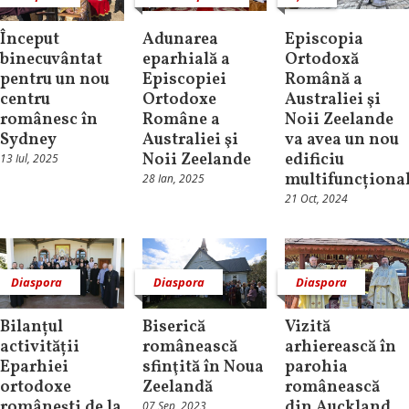
Început
Adunarea
Episcopia
binecuvântat
eparhială a
Ortodoxă
pentru un nou
Episcopiei
Română a
centru
Ortodoxe
Australiei şi
românesc în
Române a
Noii Zeelande
Sydney
Australiei şi
va avea un nou
Noii Zeelande
edificiu
13 Iul, 2025
multifuncționa
28 Ian, 2025
21 Oct, 2024
Diaspora
Diaspora
Diaspora
Bilanțul
Biserică
Vizită
activității
românească
arhierească în
Eparhiei
sfinţită în Noua
parohia
ortodoxe
Zeelandă
românească
românești de la
din Auckland,
07 Sep, 2023