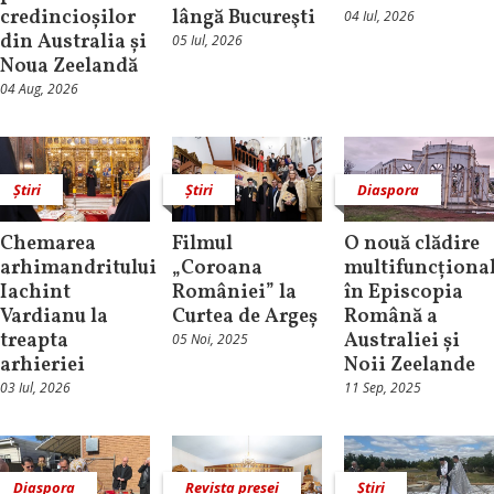
credincioșilor
lângă Bucureşti
04 Iul, 2026
din Australia și
05 Iul, 2026
Noua Zeelandă
04 Aug, 2026
Știri
Știri
Diaspora
Chemarea
Filmul
O nouă clădire
arhimandritului
„Coroana
multifuncționa
Iachint
României” la
în Episcopia
Vardianu la
Curtea de Argeș
Română a
treapta
Australiei și
05 Noi, 2025
arhieriei
Noii Zeelande
03 Iul, 2026
11 Sep, 2025
Diaspora
Revista presei
Știri