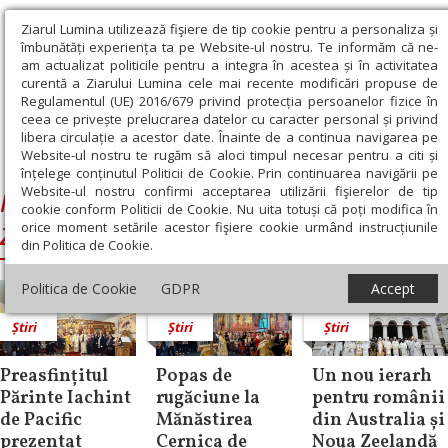
Ziarul Lumina utilizează fişiere de tip cookie pentru a personaliza și
îmbunătăți experiența ta pe Website-ul nostru. Te informăm că ne-
am actualizat politicile pentru a integra în acestea și în activitatea
curentă a Ziarului Lumina cele mai recente modificări propuse de
Regulamentul (UE) 2016/679 privind protecția persoanelor fizice în
ceea ce privește prelucrarea datelor cu caracter personal și privind
libera circulație a acestor date. Înainte de a continua navigarea pe
Website-ul nostru te rugăm să aloci timpul necesar pentru a citi și
Ziarul Lumina
›
Mihail, Episcopul Australiei şi Noii Zeelande
înțelege conținutul Politicii de Cookie. Prin continuarea navigării pe
Website-ul nostru confirmi acceptarea utilizării fişierelor de tip
Mihail, Episcopul Australiei şi Noii
cookie conform Politicii de Cookie. Nu uita totuși că poți modifica în
orice moment setările acestor fişiere cookie urmând instrucțiunile
Zeelande
din Politica de Cookie.
Politica de Cookie
GDPR
Accept
Știri
Știri
Știri
Preasfințitul
Popas de
Un nou ierarh
Părinte Iachint
rugăciune la
pentru românii
de Pacific
Mănăstirea
din Australia și
prezentat
Cernica de
Noua Zeelandă