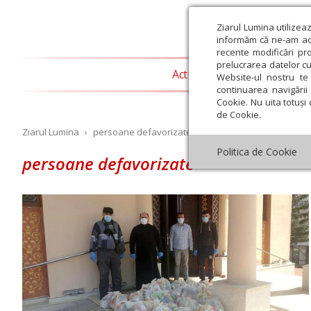
Ziarul Lumina utilizea
informăm că ne-am actu
recente modificări pr
prelucrarea datelor cu
Actualitate religioasă
T
Website-ul nostru te 
continuarea navigării 
Cookie. Nu uita totuși 
de Cookie.
Ziarul Lumina
›
persoane defavorizate
Politica de Cookie
persoane defavorizate