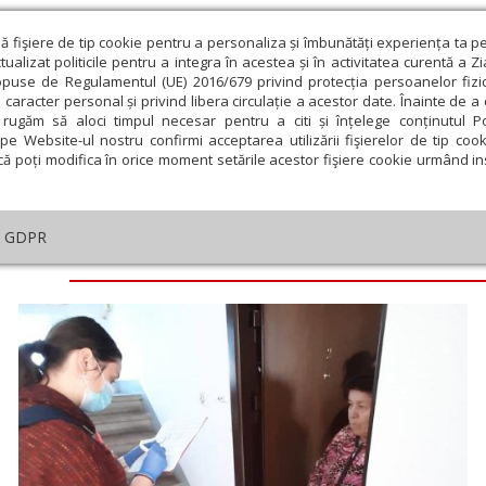
ză fişiere de tip cookie pentru a personaliza și îmbunătăți experiența ta p
alizat politicile pentru a integra în acestea și în activitatea curentă a Z
opuse de Regulamentul (UE) 2016/679 privind protecția persoanelor fizi
 caracter personal și privind libera circulație a acestor date. Înainte de 
eologie și spiritualitate
Educaţie și Cultură
Societate
rugăm să aloci timpul necesar pentru a citi și înțelege conținutul Pol
pe Website-ul nostru confirmi acceptarea utilizării fişierelor de tip cook
că poți modifica în orice moment setările acestor fişiere cookie urmând ins
GDPR