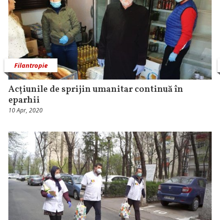
Filantropie
Acțiunile de sprijin umanitar continuă în
eparhii
10 Apr, 2020