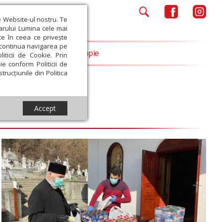
e Website-ul nostru. Te
iarului Lumina cele mai
ce în ceea ce privește
a continua navigarea pe
Opinii
Filantropie
iticii de Cookie. Prin
ie conform Politicii de
trucțiunile din Politica
Accept