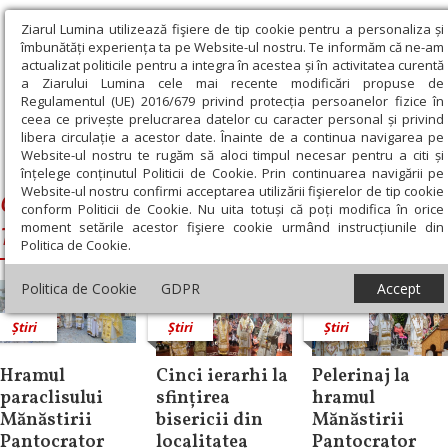
Ziarul Lumina utilizează fişiere de tip cookie pentru a personaliza și
îmbunătăți experiența ta pe Website-ul nostru. Te informăm că ne-am
actualizat politicile pentru a integra în acestea și în activitatea curentă
a Ziarului Lumina cele mai recente modificări propuse de
Regulamentul (UE) 2016/679 privind protecția persoanelor fizice în
ceea ce privește prelucrarea datelor cu caracter personal și privind
libera circulație a acestor date. Înainte de a continua navigarea pe
Website-ul nostru te rugăm să aloci timpul necesar pentru a citi și
Ziarul Lumina
›
Galaction, Episcopul Alexandriei şi Teleormanului
înțelege conținutul Politicii de Cookie. Prin continuarea navigării pe
Website-ul nostru confirmi acceptarea utilizării fişierelor de tip cookie
Galaction, Episcopul Alexandriei şi
conform Politicii de Cookie. Nu uita totuși că poți modifica în orice
moment setările acestor fişiere cookie urmând instrucțiunile din
Teleormanului
Politica de Cookie.
Politica de Cookie
GDPR
Accept
Știri
Știri
Știri
Hramul
Cinci ierarhi la
Pelerinaj la
paraclisului
sfințirea
hramul
Mănăstirii
bisericii din
Mănăstirii
Pantocrator
localitatea
Pantocrator