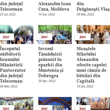
din județul
Alexandru Ioan
din
Teleorman
Cuza, Moldova
Drăgăneşti‑Vlaş
25 Iul, 2022
15 Iun, 2022
09 Mai, 2022
Știri
Știri
Știri
Începutul
Izvorul
Moaștele
sărbătorii
Tămăduirii
Sfântului
hramului
prăznuit în
Alexandru
Mănăstirii
eparhii din
oferite capelei
Pantocrator
Muntenia și
unui cămin de
din județul
Dobrogea
bătrâni din
Teleorman
Capitală
30 Apr, 2022
06 Mai, 2022
16 Ian, 2022
Știri
Știri
Știri