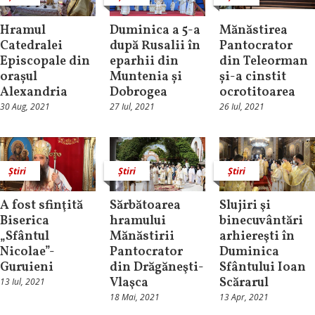
Hramul
Duminica a 5-a
Mănăstirea
Catedralei
după Rusalii în
Pantocrator
Episcopale din
eparhii din
din Teleorman
orașul
Muntenia și
și-a cinstit
Alexandria
Dobrogea
ocrotitoarea
30 Aug, 2021
27 Iul, 2021
26 Iul, 2021
Știri
Știri
Știri
A fost sfinţită
Sărbătoarea
Slujiri şi
Biserica
hramului
binecuvântări
„Sfântul
Mănăstirii
arhiereşti în
Nicolae”-
Pantocrator
Duminica
Guruieni
din Drăgăneşti-
Sfântului Ioan
Vlaşca
Scărarul
13 Iul, 2021
18 Mai, 2021
13 Apr, 2021