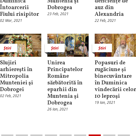
Duminica
Muntenia și
deficienţe de
Întoarcerii
Dobrogea
auz din
Fiului risipitor
Alexandria
23 Feb, 2021
02 Mar, 2021
22 Feb, 2021
Știri
Știri
Știri
Slujiri
Unirea
Popasuri de
arhiereşti în
Principatelor
rugăciune și
Mitropolia
Române
binecuvântare
Munteniei şi
sărbătorită în
în Duminica
Dobrogei
eparhii din
vindecării celor
Muntenia și
10 leproşi
02 Feb, 2021
Dobrogea
19 Ian, 2021
26 Ian, 2021