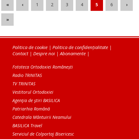
«
‹
1
2
3
4
5
6
›
»
Politica de cookie
|
Politica de confidențialitate
|
Contact
|
Despre noi
|
Abonamente
|
Fototeca Ortodoxiei Românești
Radio TRINITAS
TV TRINITAS
Vestitorul Ortodoxiei
Agenţia de ştiri BASILICA
Patriarhia Română
Catedrala Mântuirii Neamului
BASILICA Travel
Serviciul de Colportaj Bisericesc