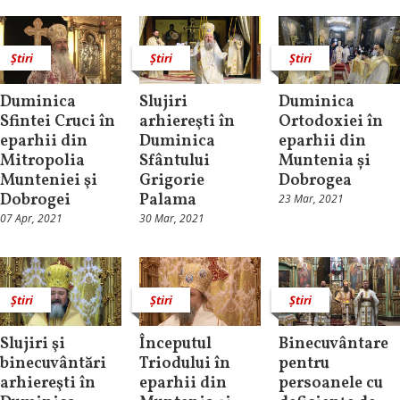
Știri
Știri
Știri
Duminica
Slujiri
Duminica
Sfintei Cruci în
arhiereşti în
Ortodoxiei în
eparhii din
Duminica
eparhii din
Mitropolia
Sfântului
Muntenia și
Munteniei şi
Grigorie
Dobrogea
Dobrogei
Palama
23 Mar, 2021
07 Apr, 2021
30 Mar, 2021
Știri
Știri
Știri
Slujiri şi
Începutul
Binecuvântare
binecuvântări
Triodului în
pentru
arhiereşti în
eparhii din
persoanele cu