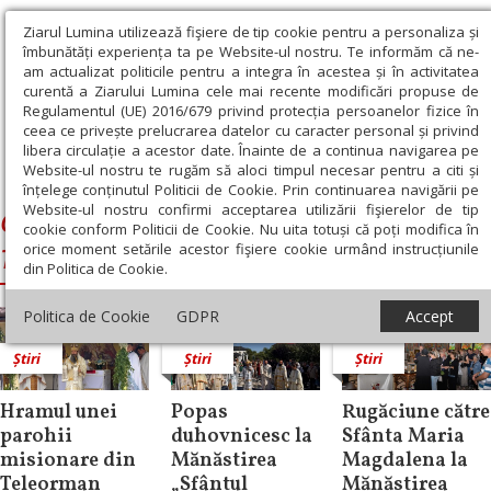
Ziarul Lumina utilizează fişiere de tip cookie pentru a personaliza și
îmbunătăți experiența ta pe Website-ul nostru. Te informăm că ne-
am actualizat politicile pentru a integra în acestea și în activitatea
curentă a Ziarului Lumina cele mai recente modificări propuse de
Regulamentul (UE) 2016/679 privind protecția persoanelor fizice în
ceea ce privește prelucrarea datelor cu caracter personal și privind
libera circulație a acestor date. Înainte de a continua navigarea pe
Website-ul nostru te rugăm să aloci timpul necesar pentru a citi și
Ziarul Lumina
›
Galaction, Episcopul Alexandriei şi Teleormanului
înțelege conținutul Politicii de Cookie. Prin continuarea navigării pe
Website-ul nostru confirmi acceptarea utilizării fişierelor de tip
Galaction, Episcopul Alexandriei şi
cookie conform Politicii de Cookie. Nu uita totuși că poți modifica în
orice moment setările acestor fişiere cookie urmând instrucțiunile
Teleormanului
din Politica de Cookie.
Politica de Cookie
GDPR
Accept
Știri
Știri
Știri
Hramul unei
Popas
Rugăciune către
parohii
duhovnicesc la
Sfânta Maria
misionare din
Mănăstirea
Magdalena la
Teleorman
„Sfântul
Mănăstirea