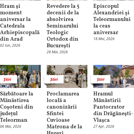
Hram şi
Revedere la 5
Episcopul
moment
decenii de la
Alexandriei și
aniversar la
absolvirea
Teleormanului
Catedrala
Seminarului
la ceas
Arhiepiscopală
Teologic
aniversar
din Arad
Ortodox din
18 Mai, 2026
Bucureşti
02 Iun, 2026
28 Mai, 2026
Știri
Știri
Știri
Sărbătoare la
Proclamarea
Hramul
Mănăstirea
locală a
Mănăstirii
Coșoteni din
canonizării
Pantocrator
județul
Sfintei
din Drăgăneşti-
Teleorman
Cuvioase
Vlaşca
Matrona de la
06 Mai, 2026
27 Apr, 2026
Hurezi