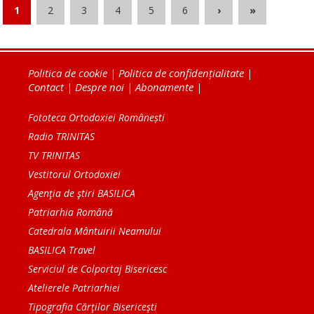
1
2
3
4
5
6
›
»
Politica de cookie
|
Politica de confidențialitate
|
Contact
|
Despre noi
|
Abonamente
|
Fototeca Ortodoxiei Românești
Radio TRINITAS
TV TRINITAS
Vestitorul Ortodoxiei
Agenţia de ştiri BASILICA
Patriarhia Română
Catedrala Mântuirii Neamului
BASILICA Travel
Serviciul de Colportaj Bisericesc
Atelierele Patriarhiei
Tipografia Cărţilor Bisericeşti