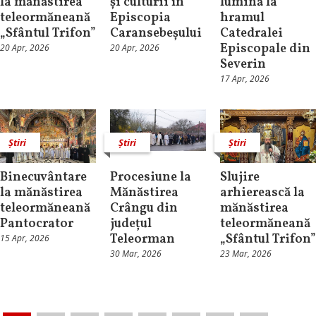
la mănăstirea
și culturii în
lumină la
teleormăneană
Episcopia
hramul
„Sfântul Trifon”
Caransebeșului
Catedralei
Episcopale din
20 Apr, 2026
20 Apr, 2026
Severin
17 Apr, 2026
Știri
Știri
Știri
Binecuvântare
Procesiune la
Slujire
la mănăstirea
Mănăstirea
arhierească la
teleormăneană
Crângu din
mănăstirea
Pantocrator
județul
teleormăneană
Teleorman
„Sfântul Trifon”
15 Apr, 2026
30 Mar, 2026
23 Mar, 2026