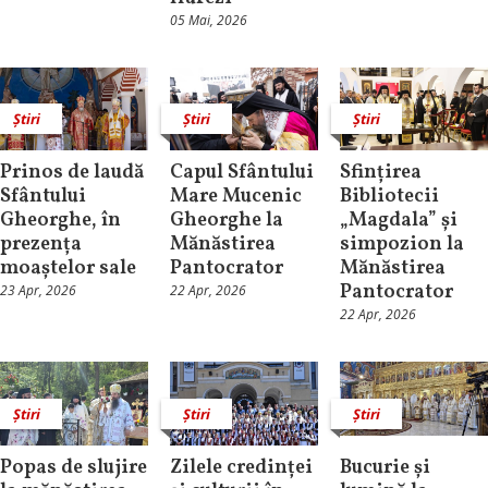
05 Mai, 2026
Știri
Știri
Știri
Prinos de laudă
Capul Sfântului
Sfințirea
Sfântului
Mare Mucenic
Bibliotecii
Gheorghe, în
Gheorghe la
„Magdala” și
prezența
Mănăstirea
simpozion la
moaștelor sale
Pantocrator
Mănăstirea
Pantocrator
23 Apr, 2026
22 Apr, 2026
22 Apr, 2026
Știri
Știri
Știri
Popas de slujire
Zilele credinței
Bucurie și