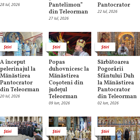
Pantelimon”
Pantocrator
28 Iul, 2026
din Teleorman
22 Iul, 2026
27 Iul, 2026
Știri
Știri
Știri
A început
Popas
Sărbătoarea
pelerinajul la
duhovnicesc la
Pogorârii
Mănăstirea
Mănăstirea
Sfântului Duh
Pantocrator
Coșoteni din
la Mănăstirea
din Teleorman
județul
Pantocrator
Teleorman
din Teleorman
20 Iul, 2026
09 Iun, 2026
02 Iun, 2026
Știri
Știri
Știri