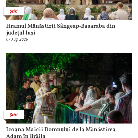
Știri
Hramul Mănăstirii Sângeap‑Basaraba din
judeţul Iaşi
07 Aug, 2026
Știri
Icoana Maicii Domnului de la Mănăstirea
Adam în Brăila