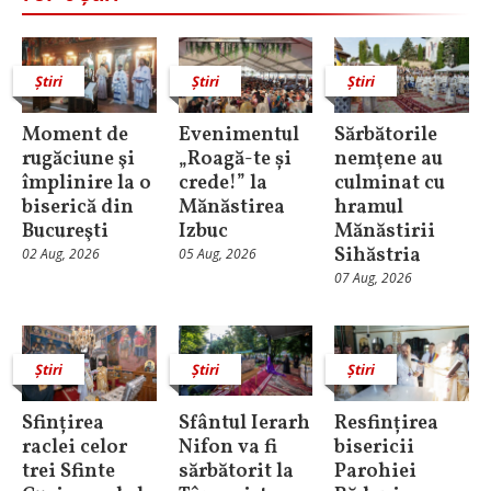
Știri
Știri
Știri
Moment de
Evenimentul
Sărbătorile
rugăciune şi
„Roagă-te și
nemţene au
împlinire la o
crede!” la
culminat cu
biserică din
Mănăstirea
hramul
Bucureşti
Izbuc
Mănăstirii
Sihăstria
02 Aug, 2026
05 Aug, 2026
07 Aug, 2026
Știri
Știri
Știri
Sfințirea
Sfântul Ierarh
Resfințirea
raclei celor
Nifon va fi
bisericii
trei Sfinte
sărbătorit la
Parohiei