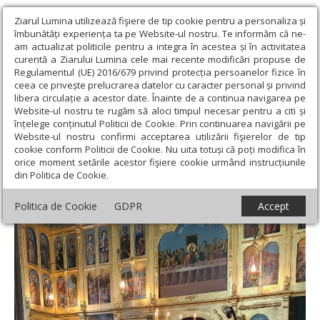
Ziarul Lumina utilizează fişiere de tip cookie pentru a personaliza și
îmbunătăți experiența ta pe Website-ul nostru. Te informăm că ne-
am actualizat politicile pentru a integra în acestea și în activitatea
curentă a Ziarului Lumina cele mai recente modificări propuse de
Regulamentul (UE) 2016/679 privind protecția persoanelor fizice în
ceea ce privește prelucrarea datelor cu caracter personal și privind
libera circulație a acestor date. Înainte de a continua navigarea pe
Website-ul nostru te rugăm să aloci timpul necesar pentru a citi și
Ziarul Lumina
›
Actualitate religioasă
›
Știri
›
Episcopul
înțelege conținutul Politicii de Cookie. Prin continuarea navigării pe
Alexandriei și Teleormanului la o biserică din Roșiori de Vede
Website-ul nostru confirmi acceptarea utilizării fişierelor de tip
cookie conform Politicii de Cookie. Nu uita totuși că poți modifica în
Episcopul Alexandriei și Teleormanului la o
orice moment setările acestor fişiere cookie urmând instrucțiunile
din Politica de Cookie.
biserică din Roșiori de Vede
Politica de Cookie
GDPR
Accept