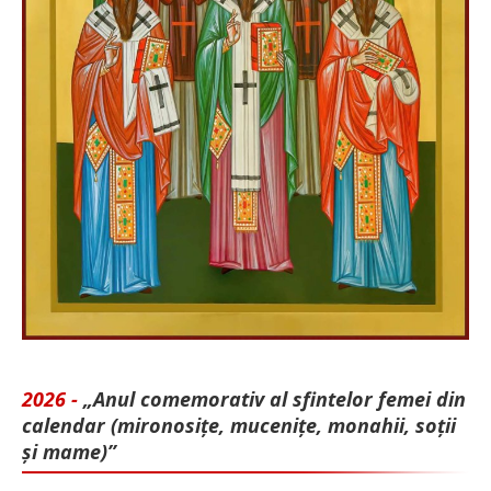
2026 -
„Anul comemorativ al sfintelor femei din
calendar (mironosițe, mu­cenițe, monahii, soții
și mame)”