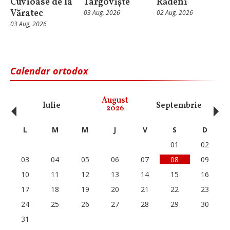
Cuvioase de la
Târgoviște
Rădeni
Văratec
03 Aug, 2026
02 Aug, 2026
03 Aug, 2026
Calendar ortodox
‹
›
August
Iulie
Septembrie
O
2026
L
M
M
J
V
S
D
01
02
03
04
05
06
07
08
09
10
11
12
13
14
15
16
17
18
19
20
21
22
23
24
25
26
27
28
29
30
31