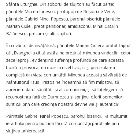
Sfânta Liturghie. Din soborul de slujitori au făcut parte:
părintele Mircea Ionescu, protopop de Roșiori de Vede;
părintele Gabriel Ninel Popescu, parohul bisericii; părintele
Marian Ciulei, preot pensionar; arhidiaconul Mihai Cătălin
Bălănescu, precum și alți slujitori.
În cuvântul de învățătură, părintele Marian Ciulei a arătat faptul
că „Evanghelia citită astăzi ne prezintă minunea vindecării celor
zece leproși, evidențiind suferința profundă pe care această
boală o provoca, nu doar la nivel fizic, ci și prin izolarea
completă din viața comunității. Minunea aceasta săvârșită de
Mântuitorul Iisus Hristos ne îndeamnă să fim milostivi, să
apreciem darul sănătății și al comuniunii, și să înțelegem că
recunoștința față de Dumnezeu și sprijinul oferit semenilor
sunt căi prin care credința noastră devine vie și autentică”.
Părintele Gabriel Ninel Popescu, parohul bisericii, i-a mulțumit
ierarhului pentru bucuria făcută comunității parohiale prin
slujirea arhierească.