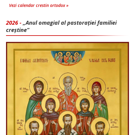
Vezi calendar crestin ortodox »
2026 -
„Anul omagial al pastorației familiei
creștine”