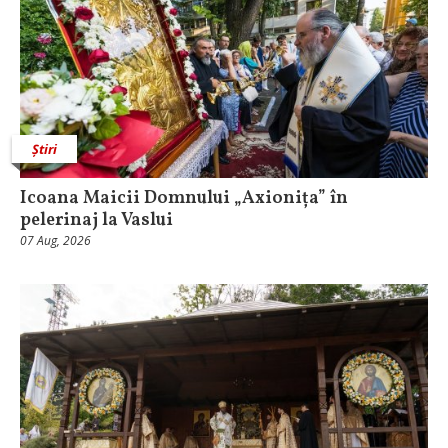
Știri
Icoana Maicii Domnului „Axionița” în
pelerinaj la Vaslui
07 Aug, 2026