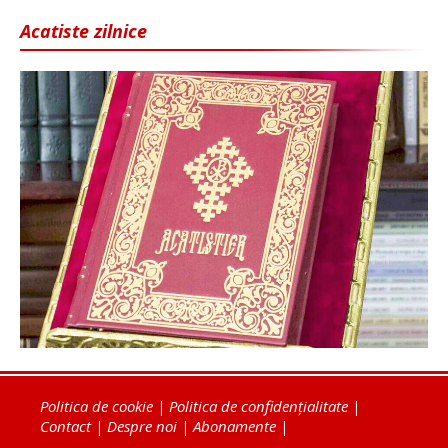
Acatiste zilnice
Politica de cookie
|
Politica de confidențialitate
|
Contact
|
Despre noi
|
Abonamente
|