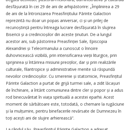
desfășurată în cei 29 de ani de arhipăstorire: „Împlinirea a 29
de ani de la întronizarea Prea­sfințitului Părinte Galaction
reprezintă nu doar un popas aniversar, ci și un prilej de
recunoștință pentru întreaga lucrare desfășurată în slujirea
Bisericii și a credincioșilor din aceste ținuturi. De-a lungul
acestor ani, sub păstorirea Prea­sfinției Sale, Episcopia
Alexandriei și Teleormanului a cunoscut o înnoire
duhovnicească vizibilă, prin intensificarea vieții liturgice, prin
sprijinirea și întărirea misiunii preoților, dar și prin realizările
culturale, filantropice și administrative menite să răspundă
nevoilor credin­cioșilor. Cu smerenie și statornicie, Preasfințitul
Părinte Galaction a purtat de grijă turmei sale, a zidit lăcașuri
de închinare, a întărit comuniunea dintre cler și popor și a adus
rod binecuvântat în viața spirituală a acestei eparhii. Acest
moment de sărbătoare este, totodată, o chemare la rugăciune
și la mulțumire, pentru binefacerile revărsate de Dumnezeu în
toți acești ani de slujire arhierească”.
La rândul său, Preasfințitul Părinte Galaction a adresat