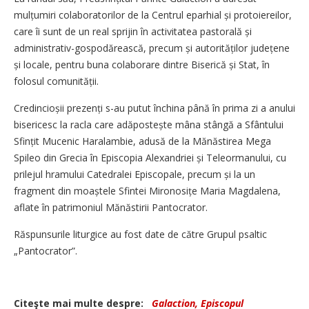
mulțumiri colaboratorilor de la Centrul eparhial și protoiereilor,
care îi sunt de un real sprijin în activitatea pastorală și
administrativ-gospodărească, precum și autorităților ju­de­țene
și locale, pentru buna colaborare dintre Biserică și Stat, în
folosul comunității.
Credincioșii prezenți s-au putut închina până în prima zi a anului
bisericesc la racla care adăpostește mâna stângă a Sfântului
Sfințit Mucenic Haralambie, adusă de la Mănăstirea Mega
Spileo din Grecia în Episcopia Alexandriei și Teleormanului, cu
prilejul hramului Catedralei Episcopale, precum și la un
fragment din moaștele Sfintei Mironosițe Maria Magdalena,
aflate în patrimoniul Mănăstirii Pantocrator.
Răspunsurile liturgice au fost date de către Grupul psaltic
„Pantocrator”.
Citeşte mai multe despre:
Galaction, Episcopul