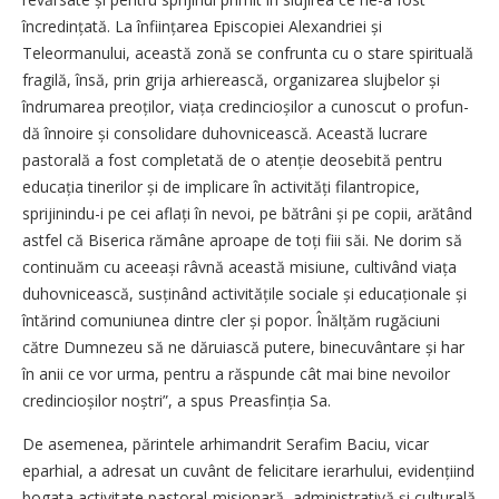
încredințată. La înființarea Episcopiei Alexandriei și
Teleormanului, această zonă se confrunta cu o stare spirituală
fragilă, însă, prin grija arhierească, organizarea slujbelor și
îndrumarea preoților, viața credincioșilor a cunoscut o profun­
dă înnoire și consolidare duhovnicească. Această lucrare
pastorală a fost completată de o atenție deosebită pentru
educația tinerilor și de implicare în activități filantropice,
sprijinindu-i pe cei aflați în nevoi, pe bătrâni și pe copii, arătând
astfel că Biserica rămâne aproape de toți fiii săi. Ne dorim să
continuăm cu aceeași râvnă această misiune, cultivând viața
duhovnicească, susținând acti­vitățile sociale și educaționale și
întărind comuniunea dintre cler și popor. Înălțăm rugăciuni
către Dumnezeu să ne dăruiască putere, binecuvântare și har
în anii ce vor urma, pentru a răspunde cât mai bine nevoilor
credincioșilor noștri”, a spus Preasfinția Sa.
De asemenea, părintele arhimandrit Serafim Baciu, vicar
eparhial, a adresat un cuvânt de felicitare ierarhului, evidențiind
bogata activitate pastoral-misionară, administrativă și culturală