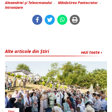
Alexandriei şi Teleormanului
-
Mănăstirea Pantocrator
-
întronizare
Alte articole din Știri
vezi toate ›
Știri