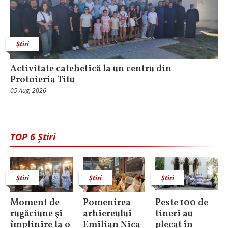
Știri
Activitate catehetică la un centru din
Protoieria Titu
05 Aug, 2026
TOP 6 Știri
Știri
Știri
Știri
Moment de
Pomenirea
Peste 100 de
rugăciune şi
arhiereului
tineri au
împlinire la o
Emilian Nica
plecat în