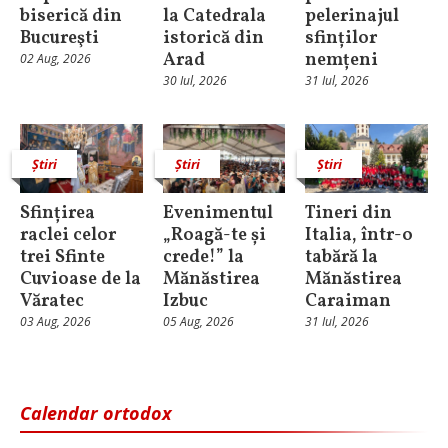
biserică din
la Catedrala
pelerinajul
Bucureşti
istorică din
sfinților
Arad
nemțeni
02 Aug, 2026
30 Iul, 2026
31 Iul, 2026
Știri
Știri
Știri
Sfințirea
Evenimentul
Tineri din
raclei celor
„Roagă-te și
Italia, într-o
trei Sfinte
crede!” la
tabără la
Cuvioase de la
Mănăstirea
Mănăstirea
Văratec
Izbuc
Caraiman
03 Aug, 2026
05 Aug, 2026
31 Iul, 2026
Calendar ortodox