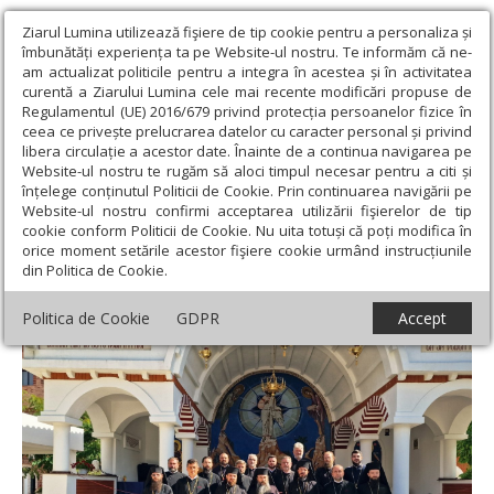
Ziarul Lumina utilizează fişiere de tip cookie pentru a personaliza și
îmbunătăți experiența ta pe Website-ul nostru. Te informăm că ne-
am actualizat politicile pentru a integra în acestea și în activitatea
curentă a Ziarului Lumina cele mai recente modificări propuse de
Regulamentul (UE) 2016/679 privind protecția persoanelor fizice în
ceea ce privește prelucrarea datelor cu caracter personal și privind
libera circulație a acestor date. Înainte de a continua navigarea pe
Website-ul nostru te rugăm să aloci timpul necesar pentru a citi și
Ziarul Lumina
›
Actualitate religioasă
›
Știri
›
29 de ani de la
înțelege conținutul Politicii de Cookie. Prin continuarea navigării pe
întronizarea Episcopului Alexandriei şi Teleormanului
Website-ul nostru confirmi acceptarea utilizării fişierelor de tip
cookie conform Politicii de Cookie. Nu uita totuși că poți modifica în
29 de ani de la întronizarea Episcopului
orice moment setările acestor fişiere cookie urmând instrucțiunile
din Politica de Cookie.
Alexandriei şi Teleormanului
Politica de Cookie
GDPR
Accept