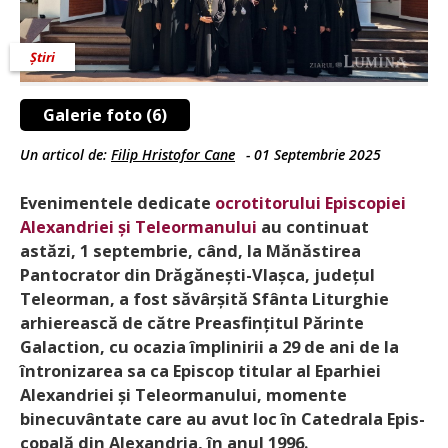
Știri
Galerie foto (6)
Un articol de:
Filip Hristofor Cane
-
01 Septembrie 2025
Evenimentele dedicate
ocrotitorului Episcopiei
Alexandriei și Teleormanului
au continuat
astăzi, 1 septembrie, când, la Mănăstirea
Pantocrator din Drăgănești-Vlașca, județul
Teleorman, a fost săvârșită Sfânta Liturghie
arhierească de către Preasfințitul Părinte
Galaction, cu ocazia împlinirii a 29 de ani de la
întronizarea sa ca Episcop titular al Eparhiei
Alexandriei și Teleormanului, momente
binecuvântate care au avut loc în Catedrala Epis­
copală din Alexandria, în anul 1996.