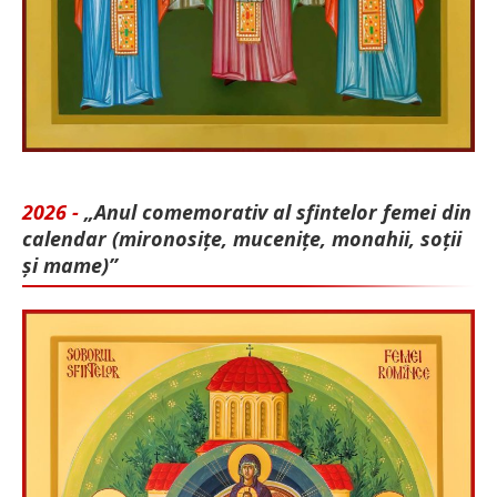
2026 -
„Anul comemorativ al sfintelor femei din
calendar (mironosițe, mu­cenițe, monahii, soții
și mame)”