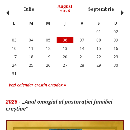
‹
›
August
Iulie
Septembrie
O
2026
L
M
M
J
V
S
D
01
02
03
04
05
06
07
08
09
10
11
12
13
14
15
16
17
18
19
20
21
22
23
24
25
26
27
28
29
30
31
Vezi calendar crestin ortodox »
2026 -
„Anul omagial al pastorației familiei
creștine”