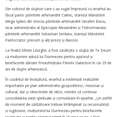
Din soborul de slujitori care s-au rugat împreună cu ierarhul au
făcut parte: părintele arhimandrit Calinic, starețul Mănăstirii
Mega Spileo din Grecia; părintele arhimandrit Serafim Baciu,
vicar administrativ al Episcopiei Alexandriei și Teleormanului;
părintele arhimandrit Sebastian Serdaru, starețul Mănăstirii
Pantocrator; precum și alți preoți și diaconi.
La finalul Sfintei Liturghii, a fost săvârșită o slujbă de Te Deum
ca mulțumire adusă lui Dumnezeu pentru ajutorul și
binefacerile dăruite Preasfințitului Părinte Galaction în cei 29 de
ani de slujire arhierească.
În cuvântul de învățătură, ierarhul a eviden­țiat realizările
importante pe plan administrativ-gospodăresc, misionar și
cultural, dar și obiectivele de viitor, menite să continue
consolidarea vieții spirituale și comunitare în eparhie. „Un astfel
de moment de sărbătoare trebuie întâmpinat cu recunoștință
și rugăciune, mulțu­mind lui Dumnezeu pentru binefacerile
revărsate și pentru sprijinul primit în slujirea ce ne-a fost